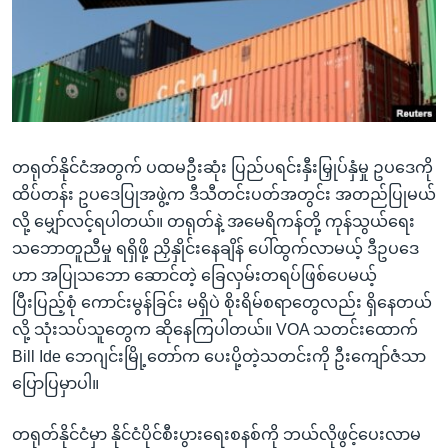
အ
သုတပဒေသာ အင်္ဂလိပ်စာ
ညွန်း
Learning English
စာမျက်နှာ
သို့
ဗွီအိုအေ လူမှုကွန်ယက်များ
ကျော်
ကြည့်
တရုတ်နိုင်ငံအတွက် ပထမဦးဆုံး ပြည်ပရင်းနှီးမြှုပ်နှံမှု ဥပဒေကို
ရန်
ဘာသာစကားများ
ထိပ်တန်း ဥပဒေပြုအဖွဲ့က ဒီသီတင်းပတ်အတွင်း အတည်ပြုမယ်
ရှာဖွေ
လို့ မျှော်လင့်ရပါတယ်။ တရုတ်နဲ့ အမေရိကန်တို့ ကုန်သွယ်ရေး
ရန်
သဘောတူညီမှု ရရှိဖို့ ညှိနှိုင်းနေချိန် ပေါ်ထွက်လာမယ့် ဒီဥပဒေ
နေရာ
ဟာ အပြုသဘော ဆောင်တဲ့ ခြေလှမ်းတရပ်ဖြစ်ပေမယ့်
သို့
ပြီးပြည့်စုံ ကောင်းမွန်ခြင်း မရှိပဲ စိုးရိမ်စရာတွေလည်း ရှိနေတယ်
ကျော်
လို့ သုံးသပ်သူတွေက ဆိုနေကြပါတယ်။ VOA သတင်းထောက်
ရန်
Bill Ide ဘေဂျင်းမြို့တော်က ပေးပို့တဲ့သတင်းကို ဦးကျော်ဇံသာ
ပြောပြမှာပါ။
တရုတ်နိုင်ငံမှာ နိုင်ငံပိုင်စီးပွားရေးစနစ်ကို ဘယ်လိုဖွင့်ပေးလာမ