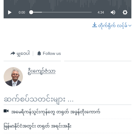
0:00
4:34
တိုက်ရိုက် လင့်ခ်
မျှဝေပါ
Follow us
ဦးကျော်ဇံသာ
ဆက်စပ်သတင်းများ ...
အမေရိကန်သွင်းကုန်တွေ တရုတ် အခွန်တိုးကောက်
မြန်မာနိုင်ငံအတွင်း တရုတ် အရင်းအနှီး