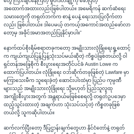
တွေ ကြားချင်နေကြတဲ့ မှုဝါဒတချို့ကို ဖော်ပြတဲ့
အထောက်အထားလည်းဖြစ်ပါတယ်။ အမေရိကန် ဆက်ဆံရေး
သမားတွေကို တရုတ်ဘက်က စာနဲ့ ပေနဲ့ ရေးသားပြလိုက်တာ
လည်း ဖြစ်ပါတယ်။ ဒါပေမယ့် တကယ့်အကောင်အထည်ဖော်လာ
တော့မှ အခိုင်အမာအတည်ပြုနိုင်မှာပါ။"
နောက်ထပ်စိုးရိမ်စရာတခုကတော့ အမျိုးသားလုံခြုံရေးရှု့ထောင့်
က ကျယ်ကျယ်ပြန့်ပြန့်သုံးသပ်မယ်ဆိုတဲ့ ကိစ္စပဲဖြစ်တယ်လို့ ဝါ
ရှင်တန်အခြေစိုက် စီးပွားရေးအတိုင်ပင်ခံ Austin Lowe က
ထောက်ပြပါတယ်။ လုံခြုံရေး ဝဘ်ဆိုက်တခုဖြစ်တဲ့ Lawfare မှာ
မကြာသေးမီက သူရေးခဲ့တဲ့ ဆောင်းပါးထဲမှာ ပြည်ပ ကုမ္ပဏီ
များသည် အမျိုးသားလုံခြုံရေး သို့မဟုတ် ပြည်သူလူထု
အကျိုးစီးပွားအတွက် အန္တရာယ်မဖြစ်စေရလို့ တရုတ်ဥပဒေမှာ
ထည့်သွင်းထားတဲ့ အချက်ဟာ သုံးသပ်သင့်တဲ့ ကိစ္စတခုဖြစ်
တယ်လို့ သူကဆိုပါတယ်။
ဆက်လက်ပြီးတော့ ဒီပြဌာန်းချက်တွေဟာ နိုင်ငံတော်နဲ့ တရုတ်