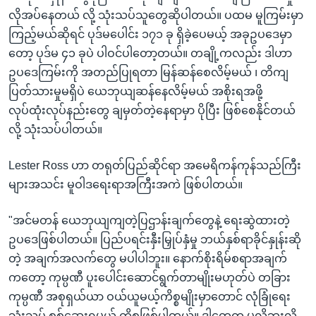
လိုအပ်နေတယ် လို့ သုံးသပ်သူတွေဆိုပါတယ်။ ပထမ မူကြမ်းမှာ
ကြည့်မယ်ဆိုရင် ပုဒ်မပေါင်း ၁၇၁ ခု ရှိခဲ့ပေမယ့် အခုဥပဒေမှာ
တော့ ပုဒ်မ ၄၁ ခုပဲ ပါဝင်ပါတော့တယ်။ တချို့ကလည်း ဒါဟာ
ဥပဒေကြမ်းကို အတည်ပြုရတာ မြန်ဆန်စေလိမ့်မယ် ၊ တိကျ
ပြတ်သားမှုမရှိပဲ ယေဘုယျဆန်နေလိမ့်မယ် အစိုးရအဖို့
လုပ်ထုံးလုပ်နည်းတွေ ချမှတ်တဲ့နေရာမှာ ပိုပြီး ဖြစ်စေနိုင်တယ်
လို့ သုံးသပ်ပါတယ်။
Lester Ross ဟာ တရုတ်ပြည်ဆိုင်ရာ အမေရိကန်ကုန်သည်ကြီး
များအသင်း မူဝါဒရေးရာအကြီးအကဲ ဖြစ်ပါတယ်။
"အင်မတန် ယေဘုယျကျတဲ့ပြဌာန်းချက်တွေနဲ့ ရေးဆွဲထားတဲ့
ဥပဒေဖြစ်ပါတယ်။ ပြည်ပရင်းနှီးမြှုပ်နှံမှု ဘယ်နှစ်ရာခိုင်နှုန်းဆို
တဲ့ အချက်အလက်တွေ မပါပါဘူး။ နောက်စိုးရိမ်စရာအချက်
ကတော့ ကုမ္ပဏီ ပူးပေါင်းဆောင်ရွက်တာမျိုးမဟုတ်ပဲ တခြား
ကုမ္ပဏီ အစုရှယ်ယာ ဝယ်ယူမယ့်ကိစ္စမျိုးမှာတောင် လုံခြုံရေး
သုံးသပ် စစ်ဆေးရမယ့် ကိစ္စဖြစ်ပါတယ်။ ဒါတွေက မလိုဘူးလို့