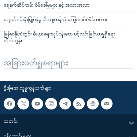
ရေနက်ဆိပ်ကမ်း စိမ်ခေါ်မှုများ နှင့် အလားအလာ
တရုတ်ရင်းနှီးမြှုပ်နှံမှု ပါကစ္စတန်ကို ကြွေးဒဏ်ပိနိုင်သလား
မြန်မာနိုင်ငံတွင်း စီးပွားရေးလုပ်ငန်းတွေ ပွင့်လင်းမြင်သာမှုရှိရေး
တိုက်တွန်း
အခြားဖတ်ရှုစရာများ
ဗွီအိုအေ လူမှုကွန်ယက်များ
သတင်း
၀န်ဆောင်မှုများ