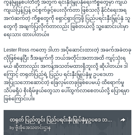
ကွန်မြူနစ်ပါတီတို့ အတွက် ရင်းနှီးမြှုပ်နှံရေးကိစ္စတွေမှာ ကျယ်
ကျယ်ပြန့်ပြန့် ဝင်စွက်ခွင့်ပေးလိုက်တာ ဖြစ်သလို နိုင်ငံရေးအရ
အကဲဆက်တဲ့ ကိစ္စတွေကို ရှောင်ရှားကြဖို့ ပြည်ပရင်းနှီးမြှုပ်နှံ သူ
တွေကို အချက်ပြလိုက်တာလည်း ဖြစ်တယ်လို့ သူ့ဆောင်းပါးမှာ
ရေးသား ထားပါတယ်။
Lester Ross ကတော့ ဒါဟာ အပိုဆောင်းထားတဲ့ အခက်အခဲတခု
လိုဖြစ်နေပြီး ဒီအချက်ကို ဘယ်အတိုင်းအတာအထိ ကျင့်သုံးရ
မယ် ဆိုတာလည်း အကန့်အသတ်မထားရှိဘူးလို့ ဆိုပါတယ်။ ဒါ
ကြောင့် တရုတ်ပြည်ရဲ့ ပြည်ပ ရင်းနှီးမြှုပ်နှံမှု ဥပဒေဟာ
အပြုသဘောဆောင်တဲ့ ခြေလှမ်းတခုဖြစ်ပေမယ့် ထိရောက်မှု
သိပ်မရှိပဲ စိုးရိမ်ဖွယ်တွေသာ ပေါ်ထွက်လာစေတယ်လို့ ပြောရမှာ
ဖြစ်ကြောင်းပါ။
တရုတ် ပြည်တွင်း ပြည်ပရင်းနှီးမြှုပ်နှံမှုဥပဒေ ဘယ်လဲဘာလဲ
by
ဗွီအိုအေသတင်းဌာန
No media source currently available