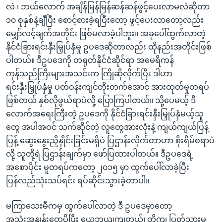
လဲ ၊ ဘယ်လောက် အချိန်မြန်မြန်ဆန်ဆန်ဖွင့်ပေးလာမလဲဆိုတာ
၁၀ စုနှစ်နဲ့ချီပြီး စောင့်စားခဲ့ရပြီးတော့ ဖွင့်ပေးလာတော့လည်း
မျှော်လင့်ချက်အတိုင်း ဖြစ်မလာခဲ့ပါဘူး။ အခုပေါ်ထွက်လာတဲ့
နိုင်ငံခြားရင်းနှီးမြှုပ်နှံမှု ဥပဒေဆိုတာလည်း ထိုနည်းအတိုင်းဖြစ်
ပါတယ်။ ဒီဥပဒေကို တရုတ်နိုင်ငံဆိုင်ရာ အမေရိကန်
ကုန်သည်ကြီးများအသင်းက ကြိုဆိုလိုက်ပြီး ဒါဟာ
ရင်းနှီးမြှုပ်နှံမှု ပတ်ဝန်းကျင်တိုးတက်အောင် အားထုတ်မှုတရပ်
ဖြစ်တယ် နှစ်လိုဖွယ်ရာပဲလို့ ပြောကြပါတယ်။ သို့ပေမယ့် ဒီ
လောက်အရေးကြီးတဲ့ ဥပဒေကို နိုင်ငံခြားရင်းနှီးမြှုပ်နှံမယ့်သူ
တွေ အပါအဝင် သက်ဆိုင်တဲ့ လူတွေအားလုံးနဲ့ ကျယ်ကျယ်ပြန့်
ပြန့် ဆွေးနွေးညှိနှိုင်းခြင်းမရှိပဲ ပြဌာန်းလိုက်တာဟာ စိုးရိမ်စရာပဲ
လို့ သူတို့ရဲ ပြဌာန်းချက်မှာ ဖော်ပြထားပါတယ်။ ဒီဥပဒေရဲ့
အစောပိုင်း မူတရပ်ကတော့ ၂၀၁၅ မှာ ထွက်ပေါ်လာခဲ့ပြီး
ပြန်လည်သုံးသပ်ရင်း ရပ်ဆိုင်းသွားခဲ့တာပါ။
မကြာသေးမီကမှ ထွက်ပေါ်လာတဲ့ ဒီ ဥပဒေမှာတော့
အသုံးအနှုန်းတွေပိုပြီး ယေဘုယျကျတယ်၊ တိကျ ပြတ်သားမှု