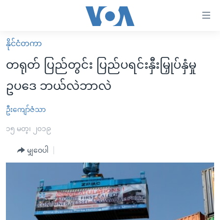
သုံး
ရ
လွယ်ကူ
နိုင်ငံတကာ
မူလစာမျက်နှာ
စေ
တရုတ် ပြည်တွင်း ပြည်ပရင်းနှီးမြှုပ်နှံမှု
မြန်မာ
သည့်
ဥပဒေ ဘယ်လဲဘာလဲ
ကမ္ဘာ့သတင်းများ
Link
ဗွီဒီယို
နိုင်ငံတကာ
ဦးကျော်ဇံသာ
များ
သတင်းလွတ်လပ်ခွင့်
အမေရိကန်
၁၅ မတ္၊ ၂၀၁၉
ပင်မ
ရပ်ဝန်းတခု လမ်းတခု အလွန်
တရုတ်
အကြောင်းအရာ
မျှဝေပါ
သို့
အင်္ဂလိပ်စာလေ့လာမယ်
အစ္စရေး-ပါလက်စတိုင်း
ကျော်
အပတ်စဉ်ကဏ္ဍများ
အမေရိကန်သုံးအီဒီယံ
ကြည့်
ရေဒီယိုနှင့်ရုပ်သံ အချက်အလက်များ
မကြေးမုံရဲ့ အင်္ဂလိပ်စာ
ရေဒီယို
ရန်
ပင်မ
ရေဒီယို/တီဗွီအစီအစဉ်
ရုပ်ရှင်ထဲက အင်္ဂလိပ်စာ
တီဗွီ