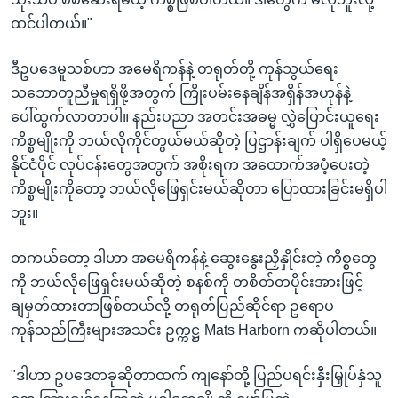
ထင်ပါတယ်။"
ဒီဥပဒေမူသစ်ဟာ အမေရိကန်နဲ့ တရုတ်တို့ ကုန်သွယ်ရေး
သဘောတူညီမှုရရှိဖို့အတွက် ကြိုးပမ်းနေချိန်အရှိန်အဟုန်နဲ့
ပေါ်ထွက်လာတာပါ။ နည်းပညာ အတင်းအဓမ္မ လွှဲပြောင်းယူရေး
ကိစ္စမျိုးကို ဘယ်လိုကိုင်တွယ်မယ်ဆိုတဲ့ ပြဌာန်းချက် ပါရှိပေမယ့်
နိုင်ငံပိုင် လုပ်ငန်းတွေအတွက် အစိုးရက အထောက်အပံ့ပေးတဲ့
ကိစ္စမျိုးကိုတော့ ဘယ်လိုဖြေရှင်းမယ်ဆိုတာ ပြောထားခြင်းမရှိပါ
ဘူး။
တကယ်တော့ ဒါဟာ အမေရိကန်နဲ့ ဆွေးနွေးညှိနှိုင်းတဲ့ ကိစ္စတွေ
ကို ဘယ်လိုဖြေရှင်းမယ်ဆိုတဲ့ စနစ်ကို တစိတ်တပိုင်းအားဖြင့်
ချမှတ်ထားတာဖြစ်တယ်လို့ တရုတ်ပြည်ဆိုင်ရာ ဥရောပ
ကုန်သည်ကြီးများအသင်း ဥက္ကဋ္ဌ Mats Harborn ကဆိုပါတယ်။
"ဒါဟာ ဥပဒေတခုဆိုတာထက် ကျနော်တို့ ပြည်ပရင်းနှီးမြှုပ်နှံသူ