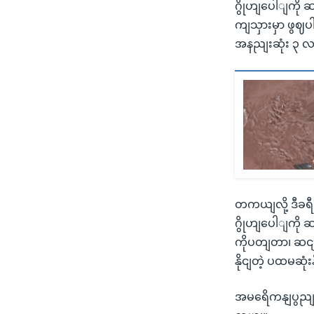
ဂွိုဟျပေါျကို 
ကျသှားမှာ ဖွဈပါ
အနညျးဆုံး ၃ 
တကယျလို့ ဒီခရီ
ဂွိုဟျပေါျကို ဆ
ကိုပတျတာ၊ ဆငျ
နိုငျတဲ့ ပထမဆုံး
အမရေိကနျပွညျထေ