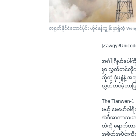
တရုတ်နိုင်ငံတောင်ပိုင်း ဟိုင်နန်ကျွန်းမှာရှ
[Zawgyi/Unicod
အင်္ဂါဂြိုဟ်ပေါ
မှာ လွှတ်တင်လိ
ဆိုတဲ့ ဒုံးပျံနဲ
လွှတ်တင်ခဲ့တာဖြ
The Tianwen-1
မယ့် ဖေဖော်ဝါရီ
အဲဒီအာကာသယာဉ်အ
ထဲကို ရောက်တာနဲ
အစိတ်အပိုင်းကိုထ