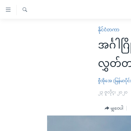
သုံး
ရ
ရှာဖွေ
လွယ်ကူ
မူလစာမျက်နှာ
နိုင်ငံတကာ
ရ
စေ
မြန်မာ
လာ
အင်္ဂါ
သည့်
ဒ်
ကမ္ဘာ့သတင်းများ
Link
ဗွီဒီယို
နိုင်ငံတကာ
လွှတ်တ
များ
သတင်းလွတ်လပ်ခွင့်
အမေရိကန်
ပင်မ
ရပ်ဝန်းတခု လမ်းတခု အလွန်
တရုတ်
ဗွီအိုအေ (မြန်မာပိုင်
အကြောင်းအရာ
အင်္ဂလိပ်စာလေ့လာမယ်
အစ္စရေး-ပါလက်စတိုင်း
၂၃ ဇူလိုင္၊ ၂၀၂၀
သို့
အပတ်စဉ်ကဏ္ဍများ
အမေရိကန်သုံးအီဒီယံ
ကျော်
မျှဝေပါ
ကြည့်
ရေဒီယိုနှင့်ရုပ်သံ အချက်အလက်များ
မကြေးမုံရဲ့ အင်္ဂလိပ်စာ
ရေဒီယို
ရန်
ရေဒီယို/တီဗွီအစီအစဉ်
ရုပ်ရှင်ထဲက အင်္ဂလိပ်စာ
တီဗွီ
ပင်မ