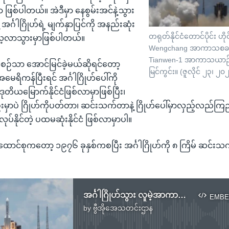
ဖြစ်ပါတယ်။ အဲဒီမှာ နေစွမ်းအင်နဲ့သွား
အင်္ဂါဂြိုဟ်ရဲ့ မျက်နှာပြင်ကို အနည်းဆုံး
တရုတ်နိုင်ငံတောင်ပိုင်း ဟိုင်
့လာသွားမှာဖြစ်ပါတယ်။
Wengchang အာကာသစခန
Tianwen-1 အာကာသယာဉ်ကိ
းစဉ်သာ အောင်မြင်ခဲ့မယ်ဆိုရင်တော့
မြင်ကွင်း။ (ဇူလိုင် ၂၃၊ ၂၀
မေရိကန်ပြီးရင် အင်္ဂါဂြိုဟ်ပေါ်ကို
ဒုတိယမြောက်နိုင်ငံဖြစ်လာမှာဖြစ်ပြီး၊
မှာပဲ ဂြိုဟ်ကိုပတ်တာ၊ ဆင်းသက်တာနဲ့ ဂြိုဟ်ပေါ်မှာလှည့်လည်ကြည့
်နိုင်တဲ့ ပထမဆုံးနိုင်ငံ ဖြစ်လာမှာပါ။
င်စုကတော့ ၁၉၇၆ ခုနှစ်ကစပြီး အင်္ဂါဂြိုဟ်ကို ၈ ကြိမ် ဆင်းသက်ခ
အင်္ဂါဂြိုဟ်သွား လူမဲ့အာကာသယာဉ် တရုတ်လွှတ်တင်
EMBE
by
ဗွီအိုအေသတင်းဌာန
No media source currently available