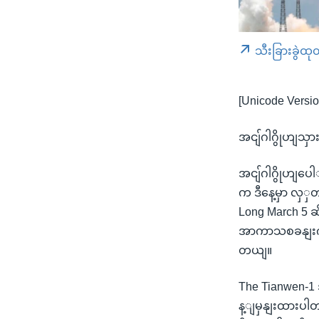
သီးခြားခွဲထု
[Unicode Versio
အငျ်ဂါဂွိုဟျ
အငျ်ဂါဂွိုဟျပ
က ဒီနေ့မှာ လှ
Long March 5 ဆို
အာကာသစခနျးကနေ
တယျ။
The Tianwen-1
န့ျမှနျးထားပါတ