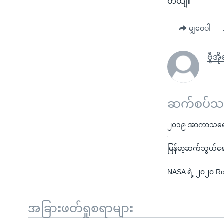
တယျ။
မျှဝေပါ
ဗွီအိ
ဆက်စပ်သတင
၂၀၁၉ အာကာသရေ
မြန်မာ့ဆက်သွယ်ရေး
NASA ရဲ့ ၂၀၂၀ Rove
အခြားဖတ်ရှုစရာများ