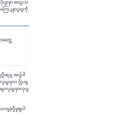
ပိုငျးမှာ ဆငျးသ
 မကြျနှာပွငျကို
ားတွေ့
ွီးရငျ အငျ်ဂါ
ညျးမှာပဲ ဂွိုဟျ
ိမျတညျးမှာလုပျ
ကျခဲ့ပွီဖွဈပါ