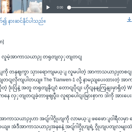
0:00
တ်၍ နားဆင်နိုင်ပါသည်။
EMBED
n]
သှား လူမဲ့အာကာသယာဉျ တရုတျလှှတျတငျ
ေါျကို တနှဈကွာ သှားရောကျမယ့ျ လူမပါတဲ့ အာကာသယာဉျတစငျးကိ
ှတျတငျလိုကျပါတယျ။ The Tianwen-1 လို့ နာမညျပေးထားတဲ့ အ
တဲ့ ဒုံးပြံနဲ့ အတူ တရုတျနိုငျငံ တောငျပိုငျး ဟိုငျနနျကြှနျးမှာရှိတဲ
 လှှတျတငျခဲ့တာဖွဈပွီး၊ လူရာပေါငျးမြားစှာက ဒါကို အားပေးကွ
 အာကာသယာဉျဟာ အငျ်ဂါဂွိုဟျကို လာမယ့ျ ဖဖေောျဝါရီလမှာ ရ
ယျ။ အဲဒီအာကာသယာဉျအနနေဲ့ အငျ်ဂါဂွိုဟျရဲ့ ဂွိုဟျပတျလမျးထဲ