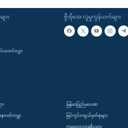
ုများ
ဗွီအိုအေ လူမှုကွန်ယက်များ
းလ်သတင်းလွှာ
ပညာ
မြန်မာပြည်မှပေးစာ
အနာဂတ်ကမ္ဘာ
မြင်ကွင်းကျယ်မှတ်စုများ
ကမ္ဘာတလွှားခရီးသွား