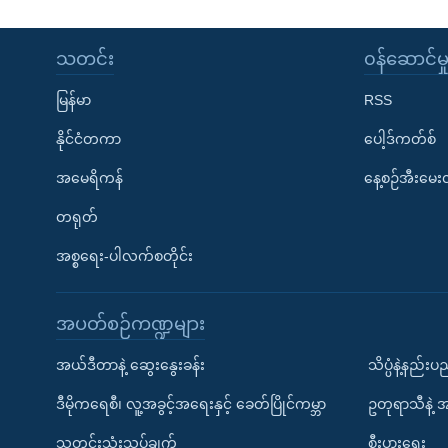
သတင်း
၀န်ဆောင်မှ
မြန်မာ
RSS
နိုင်ငံတကာ
ပေါ့ဒ်ကတ်စ်
အမေရိကန်
နေ့စဉ်အီးမေ
တရုတ်
အစ္စရေး-ပါလက်စတိုင်း
အပတ်စဉ်ကဏ္ဍများ
အယ်ဒီတာနဲ့ ဆွေးနွေးခန်း
သိပ္ပံနဲ့နည်း
ဒီမိုကရေစီ၊ လူ့အခွင့်အရေးနှင့် ခေတ်ပြိုင်ကမ္ဘာ
ဥတုရာသီနဲ့ 
သတင်းသုံးသပ်ချက်
စီးပွားရေး