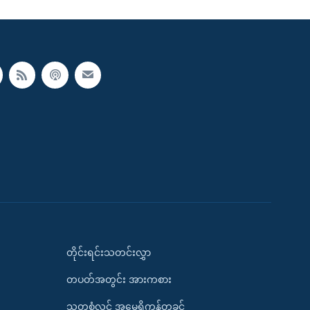
တိုင်းရင်းသတင်းလွှာ
တပတ်အတွင်း အားကစား
သုတစုံလင် အမေရိကန်တခွင်