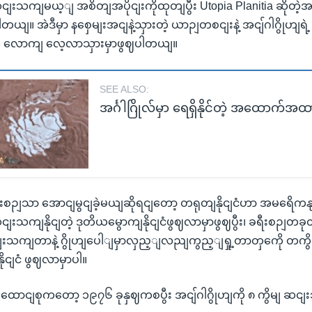
ဆငျးသကျမယ့ျ အစိတျအပိုငျးကိုထုတျပွီး Utopia Planitia ဆိုတဲ့အ
တယျ။ အဲဒီမှာ နစှေမျးအငျနဲ့သှားတဲ့ ယာဉျတစငျးနဲ့ အငျ်ဂါဂွိုဟျရဲ့
လ လောကျ လေ့လာသှားမှာဖွဈပါတယျ။
SEE ALSO:
အင်္ဂါဂြိုလ်မှာ ရေရှိနိုင်တဲ့ အထောက်အထ
းစဉျသာ အောငျမွငျခဲ့မယျဆိုရငျတော့ တရုတျနိုငျငံဟာ အမရေိကနျပ
ငျးသကျနိုငျတဲ့ ဒုတိယမွောကျနိုငျငံဖွဈလာမှာဖွဈပွီး၊ ခရီးစဉျတခုတ
းသကျတာနဲ့ ဂွိုဟျပေါျမှာလှည့ျလညျကွည့ျရှု့တာတှကေို တကွ
နိုငျငံ ဖွဈလာမှာပါ။
ာငျစုကတော့ ၁၉၇၆ ခုနှဈကစပွီး အငျ်ဂါဂွိုဟျကို ၈ ကွိမျ ဆငျးသ