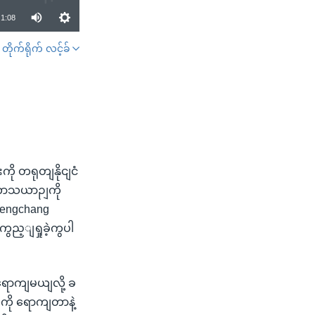
1:08
တိုက်ရိုက် လင့်ခ်
SHARE
ု တရုတျနိုငျငံ
ာကာသယာဉျကို
့ Wengchang
ည့ျရှုခဲ့ကွပါ
ောကျမယျလို့ ခ
ကို ရောကျတာနဲ့