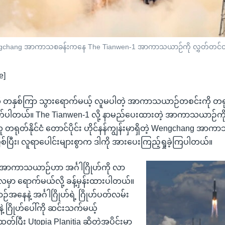
ိတဲ့ Wengchang အာကာသစခန်းကနေ The Tianwen-1 အာကာသယာဉ်ကို လွှတ်တင်တဲ့ 
e]
်ကို တနှစ်ကြာ သွားရောက်မယ့် လူမပါတဲ့ အာကာသယာဉ်တစင်းကို တရုတ်
ုက်ပါတယ်။ The Tianwen-1 လို့ နာမည်ပေးထားတဲ့ အာကာသယာဉ်ကို
့ အတူ တရုတ်နိုင်ငံ တောင်ပိုင်း ဟိုင်နန်ကျွန်းမှာရှိတဲ့ Wengchang 
စ်ပြီး၊ လူရာပေါင်းများစွာက ဒါကို အားပေးကြည့်ရှုခဲ့ကြပါတယ်။
 အာကာသယာဉ်ဟာ အင်္ဂါဂြိုဟ်ကို လာ
လမှာ ရောက်မယ်လို့ ခန့်မှန်းထားပါတယ်။
နေနဲ့ အင်္ဂါဂြိုဟ်ရဲ့ ဂြိုဟ်ပတ်လမ်း
့ ဂြိုဟ်ပေါ်ကို ဆင်းသက်မယ့်
ုတ်ပြီး Utopia Planitia ဆိုတဲ့အပိုင်းမှာ