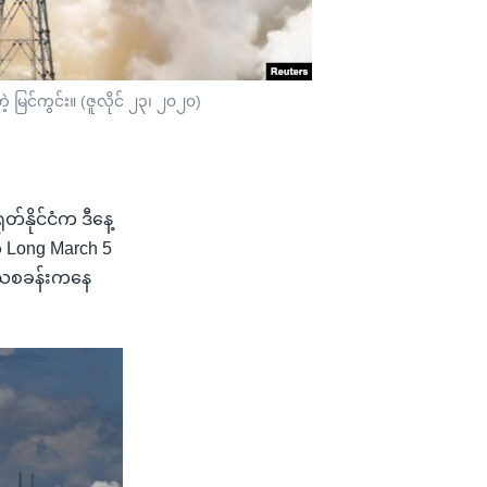
မြင်ကွင်း။ (ဇူလိုင် ၂၃၊ ၂၀၂၀)
နိုင်ငံက ဒီနေ့
 Long March 5
အာကာသစခန်းကနေ