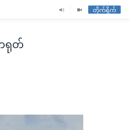
တိုက်ရိုက်
တရုတ်