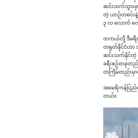
ဆင်းသက်သွားမှာ 
တဲ့ ယာဉ်တစင်းနဲ့ 
၃ လ လောက် လေ
တကယ်လို့ ဒီခရီ
တရုတ်နိုင်ငံဟာ အ
ဆင်းသက်နိုင်တဲ့ 
ခရီးစဉ်တခုတည်း
တကြိမ်တည်းမှာလုပ
အမေရိကန်ပြည်ထော
တယ်။