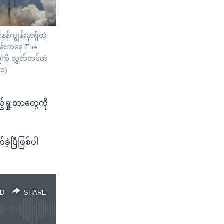
နန်ကျွန်းမှာရှိတဲ့
်းကနေ The
ု လွှတ်တင်တဲ့
၂၀)
်ရှု့တာတွေကို
ဲ့ပြီဖြစ်ပါ
D
SHARE