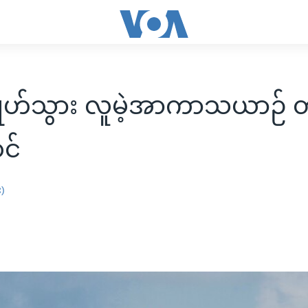
ဂြိုဟ်သွား လူမဲ့အာကာသယာဉ် 
င်
း)