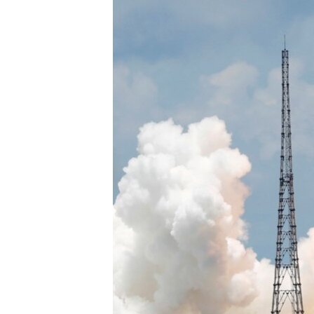
သုတပဒေသာ အင်္ဂလိပ်စာ
အ
ညွန်း
စာမျက်နှာ
သို့
ကျော်
ကြည့်
ရန်
ရှာဖွေ
ရန်
နေရာ
သို့
ကျော်
ရန်