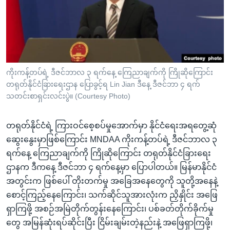
အ
သုတပဒေသာ အင်္ဂလိပ်စာ
ညွန်း
Learning English
စာမျက်နှာ
သို့
ဗွီအိုအေ လူမှုကွန်ယက်များ
ကျော်
ကြည့်
ကိုးကန့်တပ်ရဲ့ ဒီဇင်ဘာလ ၃ ရက်နေ့ ကြေညာချက်ကို ကြိုဆိုကြောင်း
တရုတ်နိုင်ငံခြားရေးဌာန ပြောခွင့်ရ Lin Jian ဒီနေ့ ဒီဇင်ဘာ ၄ ရက်
ရန်
ဘာသာစကားများ
သတင်းစာရှင်းလင်းပွဲ။ (Courtesy Photo)
ရှာဖွေ
ရန်
တရုတ်နိုင်ငံရဲ့ ကြားဝင်စေ့စပ်မှုအောက်မှာ ‌နိုင်ငံရေးအရတွေ့ဆုံ
နေရာ
ဆွေးနွေးမှာဖြစ်ကြောင်း MNDAA ကိုးကန့်တပ်ရဲ့ ဒီဇင်ဘာလ ၃
သို့
ရက်နေ့ ကြေညာချက်ကို ကြိုဆိုကြောင်း တရုတ်နိုင်ငံခြားရေး
ကျော်
ဌာနက ဒီကနေ့ ဒီဇင်ဘာ ၄ ရက်နေ့မှာ ပြောပါတယ်။ မြန်မာနိုင်ငံ
ရန်
အတွင်းက ဖြစ်ပေါ် တိုးတက်မှု အခြေအနေတွေကို သူတို့အနေနဲ့
စောင့်ကြည့်နေကြောင်း၊ သက်ဆိုင်သူအားလုံးက ညှိနှိုင်း အဖြေ
ရှာကြဖို့ အစဉ်အမြဲတိုက်တွန်းနေကြောင်း၊ ပစ်ခတ်တိုက်ခိုက်မှု
တွေ အမြန်ဆုံးရပ်ဆိုင်းပြီး ငြိမ်းချမ်းတဲ့နည်းနဲ့ အဖြေရှာကြဖို့၊