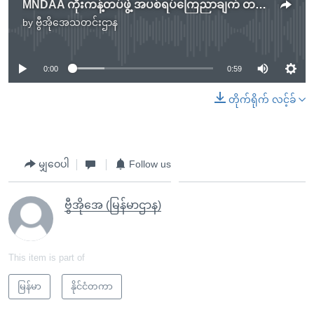
MNDAA ကိုးကန့်တပ်ဖွဲ့ အပစ်ရပ်ကြေညာချက် တရုတ်နိုင်ငံကြိုဆို
by
ဗွီအိုအေသတင်းဌာန
No media source currently available
0:00
0:59
တိုက်ရိုက် လင့်ခ်
မျှဝေပါ
Follow us
ဗွီအိုအေ (မြန်မာဌာန)
This item is part of
မြန်မာ
နိုင်ငံတကာ