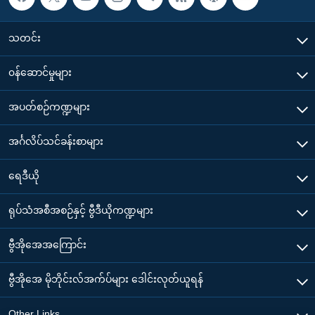
သတင်း
၀န်ဆောင်မှုများ
အပတ်စဉ်ကဏ္ဍများ
အင်္ဂလိပ်သင်ခန်းစာများ
ရေဒီယို
ရုပ်သံအစီအစဉ်နှင့် ဗွီဒီယိုကဏ္ဍများ
ဗွီအိုအေအကြောင်း
ဗွီအိုအေ မိုဘိုင်းလ်အက်ပ်များ ဒေါင်းလုတ်ယူရန်
Other Links