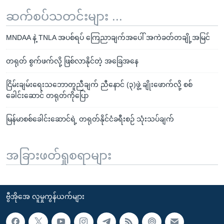
ဆက်စပ်သတင်းများ ...
MNDAA နဲ့ TNLA အပစ်ရပ် ကြေညာချက်အပေါ် အကဲခတ်တချို့အမြင်
တရုတ် စွက်ဖက်လို့ ဖြစ်လာနိုင်တဲ့ အခြေအနေ
ငြိမ်းချမ်းရေးသဘောတူညီချက် ညီနောင် (၃)ဖွဲ့ ချိုးဖောက်လို့ စစ်
ခေါင်းဆောင် တရုတ်ကိုပြော
မြန်မာစစ်ခေါင်းဆောင်ရဲ့ တရုတ်နိုင်ငံခရီးစဉ် သုံးသပ်ချက်
အခြားဖတ်ရှုစရာများ
ဗွီအိုအေ လူမှုကွန်ယက်များ