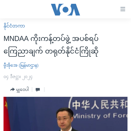
သုံး
ရ
လွယ်ကူ
နိုင်ငံတကာ
မူလစာမျက်နှာ
စေ
MNDAA ကိုးကန့်တပ်ဖွဲ့ အပစ်ရပ်
မြန်မာ
သည့်
ကြေညာချက် တရုတ်နိုင်ငံကြိုဆို
ကမ္ဘာ့သတင်းများ
Link
ဗွီဒီယို
နိုင်ငံတကာ
ဗွီအိုအေ (မြန်မာဌာန)
များ
သတင်းလွတ်လပ်ခွင့်
အမေရိကန်
၀၄ ဒီဇင္ဘာ၊ ၂၀၂၄
ပင်မ
ရပ်ဝန်းတခု လမ်းတခု အလွန်
တရုတ်
အကြောင်းအရာ
မျှဝေပါ
သို့
အင်္ဂလိပ်စာလေ့လာမယ်
အစ္စရေး-ပါလက်စတိုင်း
ကျော်
အပတ်စဉ်ကဏ္ဍများ
အမေရိကန်သုံးအီဒီယံ
ကြည့်
ရေဒီယိုနှင့်ရုပ်သံ အချက်အလက်များ
မကြေးမုံရဲ့ အင်္ဂလိပ်စာ
ရေဒီယို
ရန်
ပင်မ
ရေဒီယို/တီဗွီအစီအစဉ်
ရုပ်ရှင်ထဲက အင်္ဂလိပ်စာ
တီဗွီ