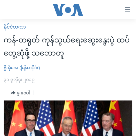
သုံး
ရ
လွယ်ကူ
နိုင်ငံတကာ
မူလစာမျက်နှာ
စေ
ကန်-တရုတ် ကုန်သွယ်ရေးဆွေးနွေးပွဲ ထပ်
မြန်မာ
သည့်
တွေ့ဆုံဖို့ သဘောတူ
ကမ္ဘာ့သတင်းများ
Link
ဗွီဒီယို
နိုင်ငံတကာ
ဗွီအိုအေ (မြန်မာပိုင်း)
များ
သတင်းလွတ်လပ်ခွင့်
အမေရိကန်
၃၁ ဇူလိုင္၊ ၂၀၁၉
ပင်မ
ရပ်ဝန်းတခု လမ်းတခု အလွန်
တရုတ်
အကြောင်းအရာ
မျှဝေပါ
သို့
အင်္ဂလိပ်စာလေ့လာမယ်
အစ္စရေး-ပါလက်စတိုင်း
ကျော်
အပတ်စဉ်ကဏ္ဍများ
အမေရိကန်သုံးအီဒီယံ
ကြည့်
ရေဒီယိုနှင့်ရုပ်သံ အချက်အလက်များ
မကြေးမုံရဲ့ အင်္ဂလိပ်စာ
ရေဒီယို
ရန်
ပင်မ
ရေဒီယို/တီဗွီအစီအစဉ်
ရုပ်ရှင်ထဲက အင်္ဂလိပ်စာ
တီဗွီ