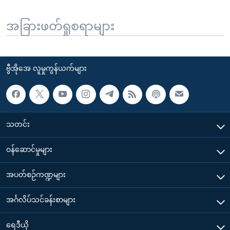
အခြားဖတ်ရှုစရာများ
ဗွီအိုအေ လူမှုကွန်ယက်များ
သတင်း
၀န်ဆောင်မှုများ
အပတ်စဉ်ကဏ္ဍများ
အင်္ဂလိပ်သင်ခန်းစာများ
ရေဒီယို