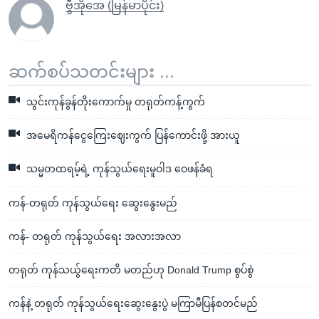
ဗွီအိုအေ (မြန်မာပိုင်း)
ဆက်စပ်သတင်းများ ...
သွင်းကုန်ခွန်တိုးကောက်မှု တရုတ်ကန့်ကွက်
အမေရိကန်ငွေကြေးဈေးကွက် ပြန်ကောင်းဖို့ အားယူ
သမ္မတထရမ့်ရဲ့ ကုန်သွယ်ရေးမူဝါဒ ဝေဖန်ခံရ
ကန်-တရုတ် ကုန်သွယ်ရေး ဆွေးနွေးမည်
ကန်- တရုတ် ကုန်သွယ်ရေး အလားအလာ
တရုတ် ကုန်သယွ်ရေးကတိ မတည်ဟု Donald Trump စွပ်စွဲ
ကန်နဲ့ တရုတ် ကုန်သွယ်ရေးဆွေးနွေးပွဲ မကြာမီပြန်စတင်မည်