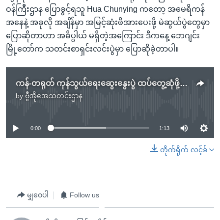
ဝန်ကြီးဌာန ပြောခွင့်ရသူ Hua Chunying ကတော့ အမေရိကန်
အနေနဲ့ အခုလို အချိန်မှာ အမြင့်ဆုံးဖိအားပေးဖို့ မဲဆွယ်ပွဲတွေမှာ
ပြောဆိုတာဟာ အဓိပ္ပါယ် မရှိတဲ့အကြောင်း ဒီကနေ့ ဘေဂျင်း
မြို့တော်က သတင်းစာရှင်းလင်းပွဲမှာ ပြောဆိုခဲ့တာပါ။
ကန်-တရုတ် ကုန်သွယ်ရေးဆွေးနွေးပွဲ ထပ်တွေ့ဆုံဖို့ သဘောတူ
by
ဗွီအိုအေသတင်းဌာန
No media source currently available
0:00
1:13
တိုက်ရိုက် လင့်ခ်
မျှဝေပါ
Follow us