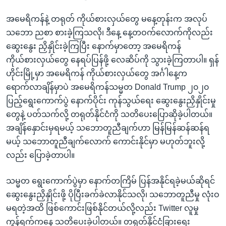
အမေရိကန်နဲ့ တရုတ် ကိုယ်စားလှယ်တွေ မနေ့တုန်းက အလုပ်
သဘော ညစာ စားခဲ့ကြသလို၊ ဒီနေ့ နေ့တဝက်လောက်ကိုလည်း
ဆွေးနွေး ညှိနှိုင်းခဲ့ကြပြီး နောက်မှာတော့ အမေရိကန်
ကိုယ်စားလှယ်တွေ နေရပ်ပြန်ဖို့ လေဆိပ်ကို သွားခဲ့ကြတာပါ။ ရှန်
ဟိုင်းမြို့မှာ အမေရိကန် ကိုယ်စားလှယ်တွေ အင်္ဂါနေ့က
ရောက်လာချိန်မှာပဲ အမေရိကန်သမ္မတ Donald Trump ၂၀၂၀
ပြည့်ရွေးကောက်ပွဲ နောက်ပိုင်း ကုန်သွယ်ရေး ဆွေးနွေးညှိနှိုင်းမှု
တွေနဲ့ ပတ်သက်လို့ တရုတ်နိုင်ငံကို သတိပေးပြောဆိုခဲ့ပါတယ်။
အချိန်နှောင်းမှရမယ့် သဘောတူညီချက်ဟာ မြန်မြန်ဆန်ဆန်ရ
မယ့် သဘောတူညီချက်လောက် ကောင်းနိုင်မှာ မဟုတ်ဘူးလို့
လည်း ပြောခဲ့တာပါ။
သမ္မတ ရွေးကောက်ပွဲမှာ နောက်တကြိမ် ပြန်အနိုင်ရခဲ့မယ်ဆိုရင်
ဆွေးနွေးညှိနှိုင်းဖို့ ပိုပြီးခက်ခဲလာနိုင်သလို၊ သဘောတူညီမှု လုံးဝ
မရတဲ့အထိ ဖြစ်ကောင်းဖြစ်နိုင်တယ်လို့လည်း Twitter လူမှု
ကွန်ရက်ကနေ သတိပေးခဲ့ပါတယ်။ တရုတ်နိုင်ငံခြားရေး