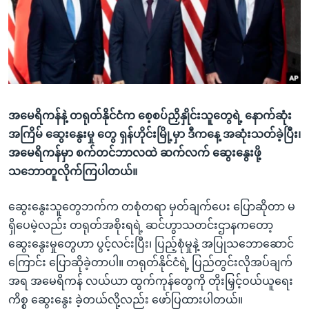
အ
သုတပဒေသာ အင်္ဂလိပ်စာ
ညွန်း
Learning English
စာမျက်နှာ
သို့
ဗွီအိုအေ လူမှုကွန်ယက်များ
ကျော်
ကြည့်
အမေရိကန်နဲ့ တရုတ်နိုင်ငံက စေ့စပ်ညှိနှိုင်းသူတွေရဲ့ နောက်ဆုံး
ရန်
ဘာသာစကားများ
အကြိမ် ဆွေးနွေးမှု တွေ ရှန်ဟိုင်းမြို့မှာ ဒီကနေ့ အဆုံးသတ်ခဲ့ပြီး၊
ရှာဖွေ
အမေရိကန်မှာ စက်တင်ဘာလထဲ ဆက်လက် ဆွေးနွေးဖို့
ရန်
သဘောတူလိုက်ကြပါတယ်။
နေရာ
သို့
ဆွေးနွေးသူတွေဘက်က တစုံတရာ မှတ်ချက်ပေး ပြောဆိုတာ မ
ကျော်
ရှိပေမဲ့လည်း တရုတ်အစိုးရရဲ့ ဆင်ဟွာသတင်းဌာနကတော့
ရန်
ဆွေးနွေးမှုတွေဟာ ပွင့်လင်းပြီး၊ ပြည့်စုံမှုနဲ့ အပြုသဘောဆောင်
ကြောင်း ပြောဆိုခဲ့တာပါ။ တရုတ်နိုင်ငံရဲ့ ပြည်တွင်းလိုအပ်ချက်
အရ အမေရိကန် လယ်ယာ ထွက်ကုန်တွေကို တိုးမြှင့်ဝယ်ယူရေး
ကိစ္စ ဆွေးနွေး ခဲ့တယ်လို့လည်း ဖော်ပြထားပါတယ်။