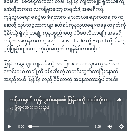
ပေါ့နော်။ ဗမာငွေကလည်း တခါ ပြန်ပြီး ကျတာမျိုး ရှိတယ်။ ကျ
နော်တို့ဘက်က လက်ရှိမှာတော့ တရုတ်နဲ့ အမေရိကန်
ကုန်သွယ်ရေး စစ်ပွဲမှာ ခံရတာက များတယ်။ နောက်တချက် ကျ
နော်တို့ လုပ်သင့်တာကဗျာ နယ်စပ်ကုန်သွယ်ရေးကနေ တရုတ်ကို
ပို့နိုင်လို့ ရှိရင် တချို့ ကုန်ပစ္စည်းတွေ ပဲပိစပ်လိုဟာမျိုး အမေရိ
ကန်က အကုန်တက်သွားရင် Transit Trade တို့ Export တို့ ဒါတွေ
ခွင့်ပြုနိုင်ရင်တော့ ကိုယ့်အတွက် ကျန်နိုင်တာပေါ့။ ”
မြန်မာ ငွေဈေး ကျဆင်းတဲ့ အခြေအနေက အခုတော့ ဒေါ်လာ
ရောင်းဝယ် တချို့ကို ဖမ်းဆီးတဲ့ သတင်းထွက်လာပြီးနောက်
အနည်းငယ် ပြန်ပြီး တည်ငြိမ်လာတဲ့ အနေအထားရှိပါတယ်။
ကန်-တရုတ် ကုန်သွယ်ရေးစစ် မြန်မာကို ဘယ်လိုသက်ရောက်မလဲ
by
ဗွီအိုအေသတင်းဌာန
No media source currently available
0:00
3:29