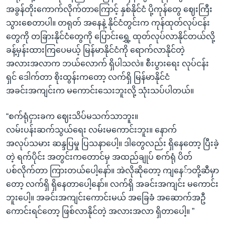
အခွန်တိုးကောက်လိုက်တာကြောင့် နှစ်နိုင်ငံ ပို့ကုန်တွေ ဈေးကြီး
သွားစေတာပါ။ တရုတ် အနေနဲ့ နိုင်ငံတွင်းက ကုန်ထုတ်လုပ်ငန်း
တွေကို တခြားနိုင်ငံတွေကို ပြောင်းရွှေ့ ထုတ်လုပ်လာနိုင်တယ်လို့
ခန့်မှန်းထားကြပေမယ့် မြန်မာနိုင်ငံကို ရောက်လာနိုင်တဲ့
အလားအလာက ဘယ်လောက် ရှိပါသလဲ။ စီးပွားရေး လုပ်ငန်း
ရှင် ဒေါက်တာ စိုးထွန်းကတော့ လက်ရှိ မြန်မာနိုင်ငံ
အခင်းအကျင်းက မကောင်းသေးဘူးလို့ သုံးသပ်ပါတယ်။
“စက်ရုံငှားခက ဈေးသိပ်မသက်သာဘူး။
လမ်းပန်းဆက်သွယ်ရေး လမ်းမကောင်းဘူး။ နောက်
အလုပ်သမား ဆန္ဒပြမှု ပြသနာပေါ့။ ဒါတွေလည်း ရှိနေတော့ ပြီးခဲ့
တဲ့ ရက်ပိုင်း အတွင်းကတောင်မှ အထည်ချုပ် စက်ရုံ ပိတ်
ပစ်လိုက်တာ ကြားတယ်ပေါ့နော်။ အဲလိုဆိုတော့ ကျနေ်ာတို့ဆီမှာ
တော့ လက်ရှိ ရှိနေတာပေါ့နော်။ လက်ရှိ အခင်းအကျင်း မကောင်း
ဘူးပေါ့။ အခင်းအကျင်းကောင်းမယ် အခြေခံ အဆောက်အဦ
ကောင်းရင်တော့ ဖြစ်လာနိုင်တဲ့ အလားအလာ ရှိတာပေါ့။ ”