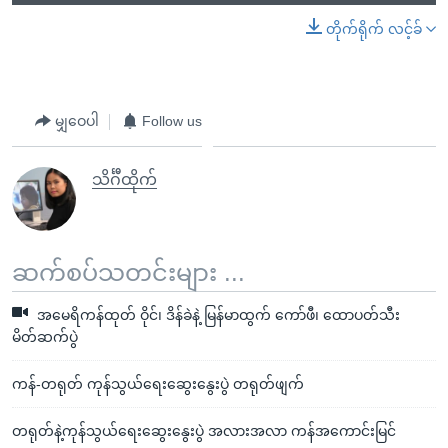
တိုက်ရိုက် လင့်ခ်
မျှဝေပါ
Follow us
သိင်္ဂီထိုက်
ဆက်စပ်သတင်းများ ...
အမေရိကန်ထုတ် ဝိုင်၊ ဒိန်ခဲနဲ့ မြန်မာထွက် ကော်ဖီ၊ ထောပတ်သီး
မိတ်ဆက်ပွဲ
ကန်-တရုတ် ကုန်သွယ်ရေးဆွေးနွေးပွဲ တရုတ်ဖျက်
တရုတ်နဲ့ကုန်သွယ်ရေးဆွေးနွေးပွဲ အလားအလာ ကန်အကောင်းမြင်