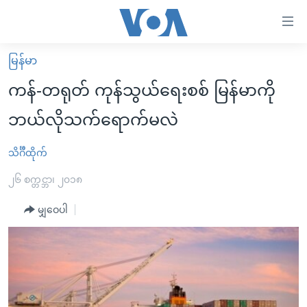
သုံး
ရ
လွယ်ကူ
မြန်မာ
မူလစာမျက်နှာ
စေ
ကန်-တရုတ် ကုန်သွယ်ရေးစစ် မြန်မာကို
မြန်မာ
သည့်
ဘယ်လိုသက်ရောက်မလဲ
ကမ္ဘာ့သတင်းများ
Link
ဗွီဒီယို
နိုင်ငံတကာ
သိင်္ဂီထိုက်
များ
သတင်းလွတ်လပ်ခွင့်
အမေရိကန်
၂၆ စက္တင္ဘာ၊ ၂၀၁၈
ပင်မ
ရပ်ဝန်းတခု လမ်းတခု အလွန်
တရုတ်
အကြောင်းအရာ
မျှဝေပါ
သို့
အင်္ဂလိပ်စာလေ့လာမယ်
အစ္စရေး-ပါလက်စတိုင်း
ကျော်
အပတ်စဉ်ကဏ္ဍများ
အမေရိကန်သုံးအီဒီယံ
ကြည့်
ရေဒီယိုနှင့်ရုပ်သံ အချက်အလက်များ
မကြေးမုံရဲ့ အင်္ဂလိပ်စာ
ရေဒီယို
ရန်
ပင်မ
ရေဒီယို/တီဗွီအစီအစဉ်
ရုပ်ရှင်ထဲက အင်္ဂလိပ်စာ
တီဗွီ