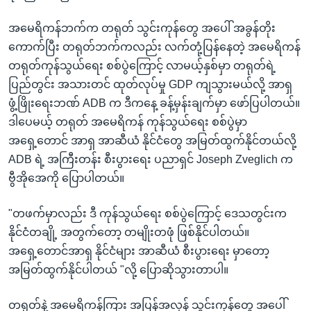
အမေရိကန်ဘက်က တရုတ် သွင်းကုန်တွေ အပေါ် အခွန်တိုး
ကောက်ပြီး တရုတ်ဘက်ကလည်း လက်တုံ့ပြန်နေတဲ့ အမေရိကန်
တရုတ်ကုန်သွယ်ရေး စစ်ပွဲကြောင့် လာမယ့်နှစ်မှာ တရုတ်ရဲ့
ပြည်တွင်း အသားတင် ထုတ်လုပ်မှု GDP ကျသွားမယ်လို့ အာရှ
ဖွံ့ဖြိုးရေးဘဏ် ADB က ဒီကနေ့ ခန့်မှန်းချက်မှာ ဖော်ပြပါတယ်။
ဒါပေမယ့် တရုတ် အမေရိကန် ကုန်သွယ်ရေး စစ်ပွဲမှာ
အရှေ့တောင် အာရှ အာဆီယံ နိုင်ငံတွေ အမြတ်ထွက်နိုင်တယ်လို့
ADB ရဲ့ အကြီးတန်း စီးပွားရေး ပညာရှင် Joseph Zveglich က
ဗွီအိုအေကို ပြောပါတယ်။
"တဖက်မှာလည်း ဒီ ကုန်သွယ်ရေး စစ်ပွဲကြောင့် ဒေသတွင်းက
နိုင်ငံတချို့ အတွက်တော့ တမျိုးတဖုံ ဖြစ်နိုင်ပါတယ်။
အရှေ့တောင်အာရှ နိုင်ငံများ အာဆီယံ စီးပွားရေး မှာတော့
အမြတ်ထွက်နိုင်ပါတယ် "လို့ ပြောဆိုသွားတာပါ။
တရုတ်နဲ့ အမေရိကန်ကြား အပြန်အလှန် သွင်းကုန်တွေ အပေါ်