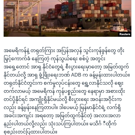
အ
သုတပဒေသာ အင်္ဂလိပ်စာ
ညွန်း
Learning English
စာမျက်နှာ
သို့
ဗွီအိုအေ လူမှုကွန်ယက်များ
ကျော်
ကြည့်
အမေရိကန်နဲ့ တရုတ်ကြား အပြန်အလှန် သွင်းကုန်ခွန်တွေ တိုး
ရန်
ဘာသာစကားများ
မြှင့်ကောက်ခံ နေကြတဲ့ ကုန်သွယ်ရေး စစ်ပွဲ အတွင်း
ရှာဖွေ
အရှေ့တောင် အာရှ နိုင်ငံတွေရဲ့ စီးပွားရေးမှာတော့ အမြတ်ထွက်
ရန်
နိုင်တယ်လို့ အာရှ ဖွံ့ဖြိုးရေးဘဏ် ADB က ခန့်မှန်းထားပါတယ်။
နေရာ
တရုတ်နိုင်ငံတွင်းက စက်မှုလုပ်ငန်းတွေ ရွှေ့လာနိုင်သလို ဈေး
သို့
တက်လာမယ့် အမေရိကန် ကုန်ပစ္စည်းတွေ နေရာမှာ အစားထိုး
ကျော်
တင်ပို့နိုင်ရင် အကျိုးရှိနိုင်မယ်လို့ စီးပွားရေး အဝန်းအဝိုင်းက
ရန်
လည်း ခန့်မှန်းနေကြတာပါ။ ဒါပေမယ့် မြန်မာနိုင်ငံရဲ့ လက်ရှိ
အခင်းအကျင်း အရတော့ အမြတ်ထွက်နိုင်တဲ့ အလားအလာ
နည်းပါတယ်လို့လည်း သုံးသပ်ကြပါတယ်။ မသိင်္ဂ ီထိုက်
စုစည်းတင်ပြထားပါတယ်။