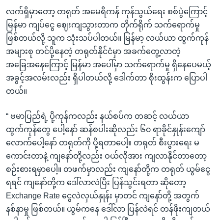
လက်ရှိမှာတော့ တရုတ် အမေရိကန် ကုန်သွယ်ရေး စစ်ပွဲကြောင့်
မြန်မာ ကျပ်ငွေ ဈေးကျသွားတာက တိုက်ရိုက် သက်ရောက်မှု
ဖြစ်တယ်လို့ သူက သုံးသပ်ပါတယ်။ မြန်မာ့ လယ်ယာ ထွက်ကုန်
အများစု တင်ပို့နေတဲ့ တရုတ်နိုင်ငံမှာ အခက်တွေ့လာတဲ့
အခြေအနေကြောင့် မြန်မာ အပေါ်မှာ သက်ရောက်မှု ရှိနေပေမယ့်
အခွင့်အလမ်းလည်း ရှိပါတယ်လို့ ဒေါက်တာ စိုးထွန်းက ပြောပါ
တယ်။
“ ဗမာပြည်ရဲ့ ပို့ကုန်ကလည်း နယ်စပ်က တဆင့် လယ်ယာ
ထွက်ကုန်တွေ ပေါ့နော် ဆန်စပါးဆိုလည်း ၆၀ ရာခိုင်နှုန်းကျော်
လောက်ပေါ့နော် တရုတ်ကို ပို့ရတာပေါ့။ တရုတ် စီးပွားရေး မ
ကောင်းတာနဲ့ ကျနော်တို့လည်း ဝယ်လိုအား ကျလာနိုင်တာတော့
စဉ်းစားရမှာပေါ့။ တဖက်မှာလည်း ကျနော်တို့က တရုတ် ယွမ်ငွေ
ရရင် ကျနော်တို့က ဒေါ်လာလဲပြီး ပြန်သွင်းရတာ ဆိုတော့
Exchange Rate ငွေလဲလှယ်နှုန်း မှာတင် ကျနော်တို့ အတွက်
နစ်နာမှု ဖြစ်တယ်။ ယွမ်ကနေ ဒေါ်လာ ပြန်လဲရင် တန်ဖိုးကျတယ်