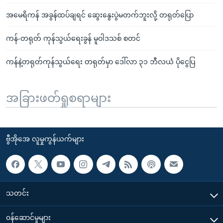
အမေရိကန် အခွန်ထပ်ချရင် ဆွေးနွေးပွဲမတက်ဘူးလို့ တရုတ်ပြော
ကန်-တရုတ် ကုန်သွယ်ရေးခွန် မူဝါဒသစ် စတင်
ကန်နဲ့တရုတ်ကုန်သွယ်ရေး တရုတ်မှာ ဒေါ်လာ ၃၁ ဘီလယံ ပိုငွေပြ
အခြားဖတ်ရှုစရာများ
ဗွီအိုအေ လူမှုကွန်ယက်များ
သတင်း
၀န်ဆောင်မှုများ