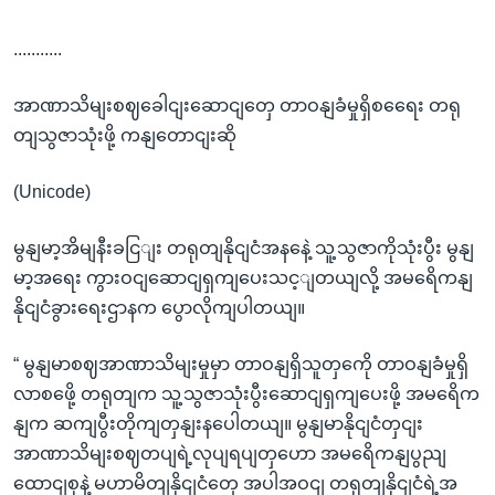
...........
အာဏာသိမျးစဈခေါငျးဆောငျတှေ တာဝနျခံမှုရှိစရေေး တရု
တျသွဇာသုံးဖို့ ကနျတောငျးဆို
(Unicode)
မွနျမာ့အိမျနီးခငြျး တရုတျနိုငျငံအနနေဲ့ သူ့သွဇာကိုသုံးပွီး မွနျ
မာ့အရေး ကွားဝငျဆောငျရှကျပေးသင့ျတယျလို့ အမရေိကနျ
နိုငျငံခွားရေးဌာနက ပွောလိုကျပါတယျ။
“ မွနျမာစဈအာဏာသိမျးမှုမှာ တာဝနျရှိသူတှကေို တာဝနျခံမှုရှိ
လာစဖေို့ တရုတျက သူ့သွဇာသုံးပွီးဆောငျရှကျပေးဖို့ အမရေိက
နျက ဆကျပွီးတိုကျတှနျးနပေါတယျ။ မွနျမာနိုငျငံတှငျး
အာဏာသိမျးစဈတပျရဲ့လုပျရပျတှဟော အမရေိကနျပွညျ
ထောငျစုနဲ့ မဟာမိတျနိုငျငံတှေ အပါအဝငျ တရုတျနိုငျငံရဲ့အ