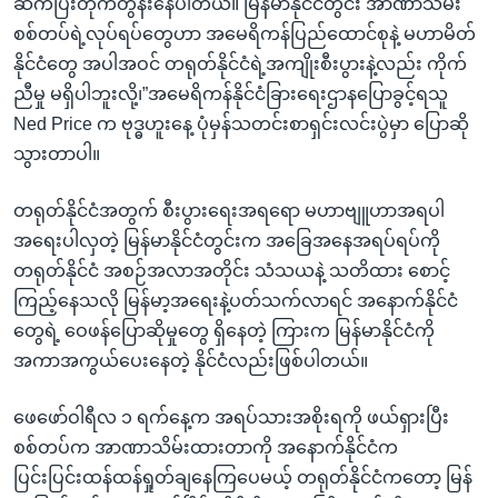
ဆက်ပြီးတိုက်တွန်းနေပါတယ်။ မြန်မာနိုင်ငံတွင်း အာဏာသိမ်း
စစ်တပ်ရဲ့လုပ်ရပ်တွေဟာ အမေရိကန်ပြည်ထောင်စုနဲ့ မဟာမိတ်
နိုင်ငံတွေ အပါအဝင် တရုတ်နိုင်ငံရဲ့အကျိုးစီးပွားနဲ့လည်း ကိုက်
ညီမှု မရှိပါဘူးလို့၊”အမေရိကန်နိုင်ငံခြားရေးဌာနပြောခွင့်ရသူ
Ned Price က ဗုဒ္ဓဟူးနေ့ ပုံမှန်သတင်းစာရှင်းလင်းပွဲမှာ ပြောဆို
သွားတာပါ။
တရုတ်နိုင်ငံအတွက် စီးပွားရေးအရရော မဟာဗျူဟာအရပါ
အရေးပါလှတဲ့ မြန်မာနိုင်ငံတွင်းက အခြေအနေအရပ်ရပ်ကို
တရုတ်နိုင်ငံ အစဉ်အလာအတိုင်း သံသယနဲ့ သတိထား စောင့်
ကြည့်နေသလို မြန်မာ့အရေးနဲ့ပတ်သက်လာရင် အနောက်နိုင်ငံ
တွေရဲ့ ဝေဖန်ပြောဆိုမှုတွေ ရှိနေတဲ့ ကြားက မြန်မာနိုင်ငံကို
အကာအကွယ်ပေးနေတဲ့ နိုင်ငံလည်းဖြစ်ပါတယ်။
ဖေဖော်ဝါရီလ ၁ ရက်နေ့က အရပ်သားအစိုးရကို ဖယ်ရှားပြီး
စစ်တပ်က အာဏာသိမ်းထားတာကို အနောက်နိုင်ငံက
ပြင်းပြင်းထန်ထန်ရှုတ်ချနေကြပေမယ့် တရုတ်နိုင်ငံကတော့ မြန်