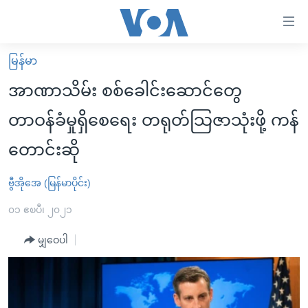
သုံး
ရ
လွယ်ကူ
မြန်မာ
မူလစာမျက်နှာ
စေ
အာဏာသိမ်း စစ်ခေါင်းဆောင်တွေ
မြန်မာ
သည့်
တာဝန်ခံမှုရှိစေရေး တရုတ်သြဇာသုံးဖို့ ကန်
ကမ္ဘာ့သတင်းများ
Link
တောင်းဆို
ဗွီဒီယို
နိုင်ငံတကာ
များ
သတင်းလွတ်လပ်ခွင့်
အမေရိကန်
ပင်မ
ဗွီအိုအေ (မြန်မာပိုင်း)
ရပ်ဝန်းတခု လမ်းတခု အလွန်
တရုတ်
အကြောင်းအရာ
၀၁ ဧၿပီ၊ ၂၀၂၁
သို့
အင်္ဂလိပ်စာလေ့လာမယ်
အစ္စရေး-ပါလက်စတိုင်း
ကျော်
မျှဝေပါ
အပတ်စဉ်ကဏ္ဍများ
အမေရိကန်သုံးအီဒီယံ
ကြည့်
ရေဒီယိုနှင့်ရုပ်သံ အချက်အလက်များ
မကြေးမုံရဲ့ အင်္ဂလိပ်စာ
ရေဒီယို
ရန်
ပင်မ
ရေဒီယို/တီဗွီအစီအစဉ်
ရုပ်ရှင်ထဲက အင်္ဂလိပ်စာ
တီဗွီ