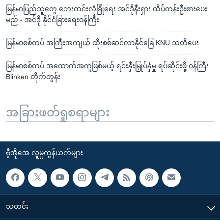
မြန်မာပြည်သူတွေ ဘေးကင်းလုံခြုံရေး အင်ဒိုနီးရှား ထိပ်တန်းဦးစားပေး
မည် - အင်ဒို နိုင်ငံခြားရေးဝန်ကြီး
မြန်မာစစ်တပ် အကြီးအကျယ် ထိုးစစ်ဆင်လာနိုင်ခြေ KNU သတိပေး
မြန်မာစစ်တပ် အထောက်အကူဖြစ်မယ့် ရင်းနှီးမြှုပ်နှံမှု ရပ်ဆိုင်းဖို့ ဝန်ကြီး
Blinken တိုက်တွန်း
အခြားဖတ်ရှုစရာများ
ဗွီအိုအေ လူမှုကွန်ယက်များ
သတင်း