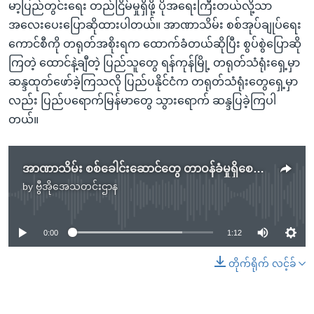
မာ့ပြည်တွင်းရေး တည်ငြိမ်မှုရှိဖို့ ပိုအရေးကြီးတယ်လို့သာ
အလေးပေးပြောဆိုထားပါတယ်။ အာဏာသိမ်း စစ်အုပ်ချုပ်ရေး
ကောင်စီကို တရုတ်အစိုးရက ထောက်ခံတယ်ဆိုပြီး စွပ်စွဲပြောဆို
ကြတဲ့ ထောင်နဲ့ချီတဲ့ ပြည်သူတွေ ရန်ကုန်မြို့ တရုတ်သံရုံးရှေ့မှာ
ဆန္ဒထုတ်ဖော်ခဲ့ကြသလို ပြည်ပနိုင်ငံက တရုတ်သံရုံးတွေရှေ့မှာ
လည်း ပြည်ပရောက်မြန်မာတွေ သွားရောက် ဆန္ဒပြခဲ့ကြပါ
တယ်။
အာဏာသိမ်း စစ်ခေါင်းဆောင်တွေ တာဝန်ခံမှုရှိစေရေး တရုတ်သြဇာသုံးဖို့ ကန်တောင်းဆို
by
ဗွီအိုအေသတင်းဌာန
No media source currently available
0:00
1:12
တိုက်ရိုက် လင့်ခ်