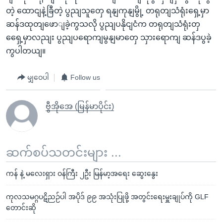
တဲ့ ထောငျနဲ့ခြီတဲ့ ပွညျသူတှေ ရနျကုနျမွို့ တရုတျသံရုံးရှေ့မှာ
ဆန်ဒထုတျဖောျခဲ့ကွသလို ပွညျပနိုငျငံက တရုတျသံရုံးတှ
ရှေေ့မှာလညျး ပွညျပရောကျမွနျမာတှေ သှားရောကျ ဆန်ဒပွခဲ့
ကွပါတယျ။
မျှဝေပါ
Follow us
ဗွီအိုအေ (မြန်မာပိုင်း)
ဆက်စပ်သတင်းများ ...
ကန် နဲ့ မလေးရှား ဝန်ကြီး ၂ဦး မြန်မာ့အရေး ဆွေးနွေး
ကုလသမဂ္ဂပဋိညဉ်ပါ အပိုဒ် ၉၉ အသုံးပြုဖို့ အတွင်းရေးမှူးချုပ်ကို GLF
တောင်းဆို