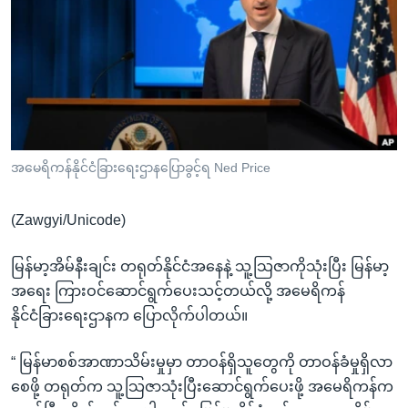
အ
သုတပဒေသာ အင်္ဂလိပ်စာ
ညွန်း
Learning English
စာမျက်နှာ
သို့
ဗွီအိုအေ လူမှုကွန်ယက်များ
ကျော်
ကြည့်
ရန်
ဘာသာစကားများ
အမေရိကန်နိုင်ငံခြားရေးဌာနပြောခွင့်ရ Ned Price
ရှာဖွေ
ရန်
(Zawgyi/Unicode)
နေရာ
သို့
မြန်မာ့အိမ်နီးချင်း တရုတ်နိုင်ငံအနေနဲ့ သူ့သြဇာကိုသုံးပြီး မြန်မာ့
ကျော်
အရေး ကြားဝင်ဆောင်ရွက်ပေးသင့်တယ်လို့ အမေရိကန်
ရန်
နိုင်ငံခြားရေးဌာနက ပြောလိုက်ပါတယ်။
“ မြန်မာစစ်အာဏာသိမ်းမှုမှာ တာဝန်ရှိသူတွေကို တာဝန်ခံမှုရှိလာ
စေဖို့ တရုတ်က သူ့သြဇာသုံးပြီးဆောင်ရွက်ပေးဖို့ အမေရိကန်က