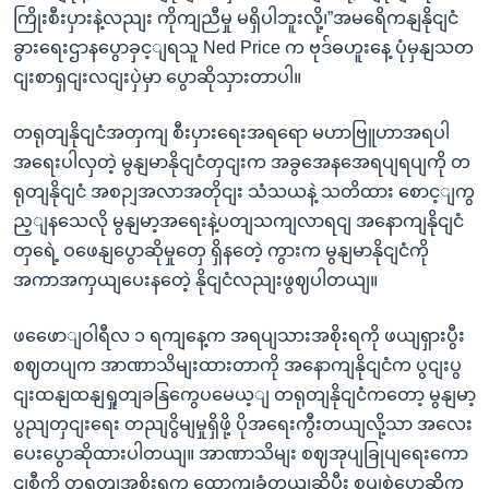
ကြိုးစီးပှားနဲ့လညျး ကိုကျညီမှု မရှိပါဘူးလို့၊”အမရေိကနျနိုငျငံ
ခွားရေးဌာနပွောခှင့ျရသူ Ned Price က ဗုဒ်ဓဟူးနေ့ ပုံမှနျသတ
ငျးစာရှငျးလငျးပှဲမှာ ပွောဆိုသှားတာပါ။
တရုတျနိုငျငံအတှကျ စီးပှားရေးအရရော မဟာဗြူဟာအရပါ
အရေးပါလှတဲ့ မွနျမာနိုငျငံတှငျးက အခွအေနအေရပျရပျကို တ
ရုတျနိုငျငံ အစဉျအလာအတိုငျး သံသယနဲ့ သတိထား စောင့ျကွ
ည့ျနသေလို မွနျမာ့အရေးနဲ့ပတျသကျလာရငျ အနောကျနိုငျငံ
တှရေဲ့ ဝဖေနျပွောဆိုမှုတှေ ရှိနတေဲ့ ကွားက မွနျမာနိုငျငံကို
အကာအကှယျပေးနတေဲ့ နိုငျငံလညျးဖွဈပါတယျ။
ဖဖေောျဝါရီလ ၁ ရကျနေ့က အရပျသားအစိုးရကို ဖယျရှားပွီး
စဈတပျက အာဏာသိမျးထားတာကို အနောကျနိုငျငံက ပွငျးပွ
ငျးထနျထနျရှုတျခနြကွေပမေယ့ျ တရုတျနိုငျငံကတော့ မွနျမာ့
ပွညျတှငျးရေး တညျငွိမျမှုရှိဖို့ ပိုအရေးကွီးတယျလို့သာ အလေး
ပေးပွောဆိုထားပါတယျ။ အာဏာသိမျး စဈအုပျခြုပျရေးကော
ငျစီကို တရုတျအစိုးရက ထောကျခံတယျဆိုပွီး စှပျစှဲပွောဆိုကွ