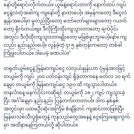
နော်တို့‌ရောင်းလိုက်တယ်။ ယွမ်နဲ့ရောင်းတာကို နောက်ထပ် ကျပ်
ငွေနဲ့လဲတဲ့အခါကျ ကျနော်တို့ နာတာပေါ့။ အမှန်ကတော့ ဒီငွေလဲ
နှုန်းအပေါ်မှာ မူတည်ပြီးတော့ တော်တော်များများတော့ ဂယက်
တော့ ရိုက်တယ်ဗျ။ ဒီလိုကြီးထိုးကျသွားတာတော့ ရက်ပိုင်း
အတွင်း ဒီလိုထိုးကျသွားတာမျိုးတော့ မဖြစ်ဖူးဘူးပေါ့နော်။ ကျ
လည်း နည်းနည်းပေါ့။ လွန်ခဲ့တဲ့ ၄၊ ၅ နှစ်တုန်းကတော့ တစ်ခါ
ကြုံဖူးပါတယ်။ ဒါပေမဲ့ ခဏပါပဲ။”
တရုတ်ယွမ်ငွေနဲ့ မြန်မာကျပ်ငွေ လဲလှယ်နှုန်းဟာ ပုံမှန်အားဖြင့်
တယွမ်ကို ကျပ် ၂၀၀ ပတ်ဝန်းကျင် ရှိခဲ့တာကနေ မတ်လ ၁၀ ရက်
နေ့မှာ တယွမ်ကို မြန်မာကျပ်ငွေ ၁၉၀ ထိ ကျသွားပါတယ်။
တနင်္လာနေ့ မနက်ပိုင်းကဆိုရင် တယွမ်ကို ၁၈၂ ကျပ် ကျသွားခဲ့
ပြီး အင်္ဂါနေ့မှာ နည်းနည်း ပြန်တက်လာတာပါ။ ဒါက နှစ်နှစ်
အတွင်းမှာ ပထမဦးဆုံးအကြိမ် စံချိန်တင် ကျဆင်းတာဖြစ်ပြီး
မြန်မာသစ်သီးပွဲရုံတွေနဲ့ ကုန်သည်တွေအနေနဲ့ ငွေကြေးဈေးကွက်
မှာ အထိနာနေကြတယ်လို့ ဆိုပါတယ်။