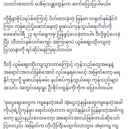
သတင်းထောက် မအိမ့်သန္တာထွန်းက ဆက်ပြောပြပါမယ်။
ကိုရိုနာဗိုင်းရပ်စ်ကြောင့် ပိတ်ထားခဲ့တဲ့ မြန်မာ-တရုတ်နှစ်နိုင်ငံ
ကြား ကုန်စည်ပို့ဆောင်နေတဲ့ မူဆယ်ကုန်သွယ်ရေးဂိတ်ကို
ဖေဖော်ဝါရီ ၂၃ ရက်နေ့ကမှ ပြန်ဖွင့်ပေးခဲ့တာပါ။ ဒီလိုဖွင့်ပေးခဲ့
ပြီး သီတင်းနှစ်ပတ်ကျော် အကြာမှာပဲ ယွမ်ဈေးထိုးကျတဲ့
ပြဿနာကို ရင်ဆိုင်နေကြရပါတယ်။
ဒီလို ယွမ်ဈေးထိုးကျသွားတာကြောင့် ကုန်သည်တွေအနေနဲ့
အရောင်းအဝယ်ဖြစ်အောင် လုပ်နေရပေမယ့် အမြတ်တော့ မရ
နိုင်ဘူးလို့ မူဆယ်နမ့်ခမ်း နယ်စပ်ကုန်သွယ်ရေး ကုန်သည်များ
အသင်း အတွင်းရေးမှူး ဦးစိုင်းထွန်းကိုကိုက ပြောပါတယ်။
“ခုငွေဈေးတွေက ကျနေတဲ့အခါ အဲ့ငွေလွဲနှုန်းတွေကျနေတဲ့အခါ
ကိုယ့်ရဲ့ပို့ကုန်မှာ ရောင်းတဲ့ဟာက ငွေလဲနှုန်းပါ ပြန်နာတဲ့အခါကျ
တော့ နည်းနည်းလေးတော့၊ အ‌ရောင်းအဝယ်ဖြစ်တယ်ဆိုသော်
ငြားလည်း အမြတ်က ဟိုလိုကြီးမထွက်လာဘူး။ အဲမှာကျ ကျ