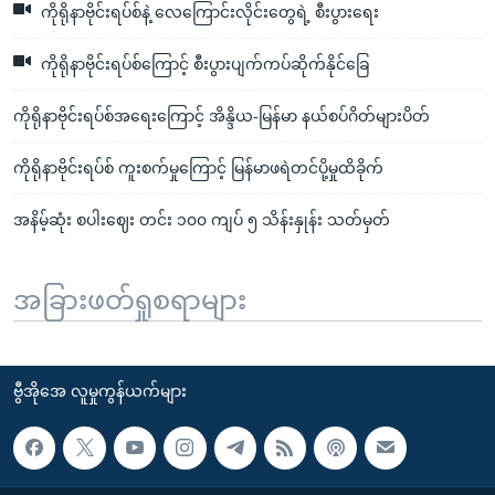
ကိုရိုနာဗိုင်းရပ်စ်နဲ့ လေကြောင်းလိုင်းတွေရဲ့ စီးပွားရေး
ကိုရိုနာဗိုင်းရပ်စ်ကြောင့် စီးပွားပျက်ကပ်ဆိုက်နိုင်ခြေ
ကိုရိုနာဗိုင်းရပ်စ်အရေးကြောင့် အိန္ဒိယ-မြန်မာ နယ်စပ်ဂိတ်များပိတ်
ကိုရိုနာဗိုင်းရပ်စ် ကူးစက်မှုကြောင့် မြန်မာဖရဲတင်ပို့မှုထိခိုက်
အနိမ့်ဆုံး စပါးဈေး တင်း ၁၀၀ ကျပ် ၅ သိန်းနှုန်း သတ်မှတ်
အခြားဖတ်ရှုစရာများ
ဗွီအိုအေ လူမှုကွန်ယက်များ