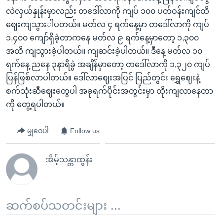
လဲလှယ်နှုန်းမှာလည်း တဒေါ်လာကို ကျပ် ၁၀၀ ပတ်ဝန်းကျင်ထိ
ဈေးကျသွားါပတယ်။ မတ်လ ၄ ရက်နေ့မှာ တဒေါ်လာကို ကျပ်
၁,၄၀၀ ကျော်ရှိခဲ့တာကနေ မတ်လ ၉ ရက်နေ့မှာတော့ ၁,၃၀၀
အထိ ကျသွားခဲ့ပါတယ်။ ကျဆင်းခဲ့ပါတယ်။ ဒီနေ့ မတ်လ ၁၀
ရက်နေ့ ညနေ ၃နာရီခွဲ အချိန်မှာတော့ တဒေါ်လာကို ၁,၃၂၀ ကျပ်
ပြန်ဖြစ်လာပါတယ်။ ဒေါ်လာဈေးအပြင် ပြည်တွင်း ရွှေဈေးနဲ့
စက်သုံးဆီဈေးတွေပါ အခုရက်ပိုင်းအတွင်းမှာ ထိုးကျလာနေတာ
ကို တွေ့ရပါတယ်။
မျှဝေပါ
Follow us
အိမ့်သန္တာထွန်း
ဆက်စပ်သတင်းများ ...