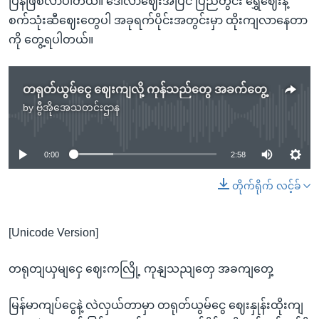
ပြန်ဖြစ်လာပါတယ်။ ဒေါ်လာဈေးအပြင် ပြည်တွင်း ရွှေဈေးနဲ့
စက်သုံးဆီဈေးတွေပါ အခုရက်ပိုင်းအတွင်းမှာ ထိုးကျလာနေတာ
ကို တွေ့ရပါတယ်။
တရုတ်ယွမ်ငွေ ဈေးကျလို့ ကုန်သည်တွေ အခက်တွေ့
by
ဗွီအိုအေသတင်းဌာန
No media source currently available
0:00
2:58
တိုက်ရိုက် လင့်ခ်
[Unicode Version]
တရုတျယှမျငှေ ဈေးကလြို့ ကုနျသညျတှေ အခကျတှေ့
မြန်မာကျပ်ငွေနဲ့ လဲလှယ်တာမှာ တရုတ်ယွမ်ငွေ ဈေးနှုန်းထိုးကျ