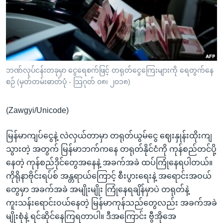
အ
သုတပဒေသာ အင်္ဂလိပ်စာ
ညွန်း
Learning English
စာမျက်နှာ
သို့
ဗွီအိုအေ လူမှုကွန်ယက်များ
ကျော်
ကြည့်
ဘဏ်လုပ်ငန်းတခုမှာ ငွေရေစက်ဖြင့် တရုတ်ငွေကြေးများကို ရေတွက်နေ
စဉ် (မှတ်တမ်းဓာတ်ပုံ - သြဂုတ် ၀၈၊ ၂၀၁၈)
ရန်
ဘာသာစကားများ
ရှာဖွေ
(Zawgyi/Unicode)
ရန်
နေရာ
မြန်မာကျပ်ငွေနဲ့ လဲလှယ်တာမှာ တရုတ်ယွမ်ငွေ ဈေးနှုန်းထိုးကျ
သို့
သွားတဲ့ အတွက် မြန်မာဘက်ကနေ တရုတ်နိုင်ငံကို ကုန်စည်တင်ပို့
ကျော်
နေတဲ့ ကုန်စည်ဒိုင်တွေအနေနဲ့ အခက်အခဲ ထပ်ကြုံနေရပါတယ်။
ရန်
ကိုရိုနာဗိုင်းရပ်စ် အန္တရာယ်ကြောင့် စီးပွားရေးနဲ့ အရောင်းအဝယ်
တွေမှာ အခက်အခဲ အမျိုးမျိုး ကြုံနေရချိန်မှာပဲ တရုတ်နဲ့
ကူးသန်းရောင်းဝယ်နေတဲ့ မြန်မာကုန်သည်တွေလည်း အခက်အခဲ
မျိုးစုံနဲ့ ရင်ဆိုင်နေကြရတာပါ။ ဒီအကြောင်း ဗွီအိုအေ