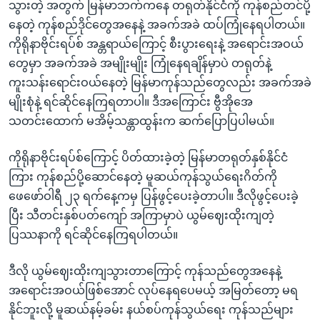
သွားတဲ့ အတွက် မြန်မာဘက်ကနေ တရုတ်နိုင်ငံကို ကုန်စည်တင်ပို့
နေတဲ့ ကုန်စည်ဒိုင်တွေအနေနဲ့ အခက်အခဲ ထပ်ကြုံနေရပါတယ်။
ကိုရိုနာဗိုင်းရပ်စ် အန္တရာယ်ကြောင့် စီးပွားရေးနဲ့ အရောင်းအဝယ်
တွေမှာ အခက်အခဲ အမျိုးမျိုး ကြုံနေရချိန်မှာပဲ တရုတ်နဲ့
ကူးသန်းရောင်းဝယ်နေတဲ့ မြန်မာကုန်သည်တွေလည်း အခက်အခဲ
မျိုးစုံနဲ့ ရင်ဆိုင်နေကြရတာပါ။ ဒီအကြောင်း ဗွီအိုအေ
သတင်းထောက် မအိမ့်သန္တာထွန်းက ဆက်ပြောပြပါမယ်။
ကိုရိုနာဗိုင်းရပ်စ်ကြောင့် ပိတ်ထားခဲ့တဲ့ မြန်မာတရုတ်နှစ်နိုင်ငံ
ကြား ကုန်စည်ပို့ဆောင်နေတဲ့ မူဆယ်ကုန်သွယ်ရေးဂိတ်ကို
ဖေဖော်ဝါရီ ၂၃ ရက်နေ့ကမှ ပြန်ဖွင့်ပေးခဲ့တာပါ။ ဒီလိုဖွင့်ပေးခဲ့
ပြီး သီတင်းနှစ်ပတ်ကျော် အကြာမှာပဲ ယွမ်ဈေးထိုးကျတဲ့
ပြဿနာကို ရင်ဆိုင်နေကြရပါတယ်။
ဒီလို ယွမ်ဈေးထိုးကျသွားတာကြောင့် ကုန်သည်တွေအနေနဲ့
အရောင်းအဝယ်ဖြစ်အောင် လုပ်နေရပေမယ့် အမြတ်တော့ မရ
နိုင်ဘူးလို့ မူဆယ်နမ့်ခမ်း နယ်စပ်ကုန်သွယ်ရေး ကုန်သည်များ