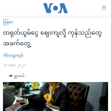
သုံး
ရ
လွယ်ကူ
မြန်မာ
မူလစာမျက်နှာ
စေ
တရုတ်ယွမ်ငွေ ဈေးကျလို့ ကုန်သည်တွေ
မြန်မာ
သည့်
အခက်တွေ့
ကမ္ဘာ့သတင်းများ
Link
ဗွီဒီယို
နိုင်ငံတကာ
အိမ့်သန္တာထွန်း
များ
သတင်းလွတ်လပ်ခွင့်
အမေရိကန်
၁၀ မတ္၊ ၂၀၂၀
ပင်မ
ရပ်ဝန်းတခု လမ်းတခု အလွန်
တရုတ်
အကြောင်းအရာ
မျှဝေပါ
သို့
အင်္ဂလိပ်စာလေ့လာမယ်
အစ္စရေး-ပါလက်စတိုင်း
ကျော်
အပတ်စဉ်ကဏ္ဍများ
အမေရိကန်သုံးအီဒီယံ
ကြည့်
ရေဒီယိုနှင့်ရုပ်သံ အချက်အလက်များ
မကြေးမုံရဲ့ အင်္ဂလိပ်စာ
ရေဒီယို
ရန်
ပင်မ
ရေဒီယို/တီဗွီအစီအစဉ်
ရုပ်ရှင်ထဲက အင်္ဂလိပ်စာ
တီဗွီ