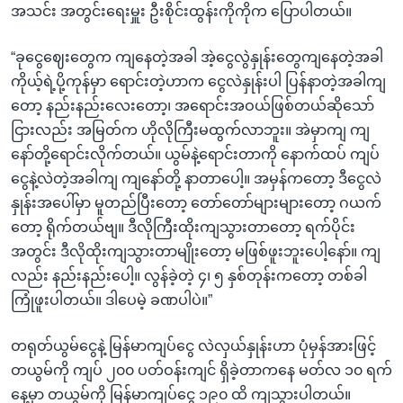
အသင်း အတွင်းရေးမှူး ဦးစိုင်းထွန်းကိုကိုက ပြောပါတယ်။
“ခုငွေဈေးတွေက ကျနေတဲ့အခါ အဲ့ငွေလွဲနှုန်းတွေကျနေတဲ့အခါ
ကိုယ့်ရဲ့ပို့ကုန်မှာ ရောင်းတဲ့ဟာက ငွေလဲနှုန်းပါ ပြန်နာတဲ့အခါကျ
တော့ နည်းနည်းလေးတော့၊ အ‌ရောင်းအဝယ်ဖြစ်တယ်ဆိုသော်
ငြားလည်း အမြတ်က ဟိုလိုကြီးမထွက်လာဘူး။ အဲမှာကျ ကျ
နော်တို့‌ရောင်းလိုက်တယ်။ ယွမ်နဲ့ရောင်းတာကို နောက်ထပ် ကျပ်
ငွေနဲ့လဲတဲ့အခါကျ ကျနော်တို့ နာတာပေါ့။ အမှန်ကတော့ ဒီငွေလဲ
နှုန်းအပေါ်မှာ မူတည်ပြီးတော့ တော်တော်များများတော့ ဂယက်
တော့ ရိုက်တယ်ဗျ။ ဒီလိုကြီးထိုးကျသွားတာတော့ ရက်ပိုင်း
အတွင်း ဒီလိုထိုးကျသွားတာမျိုးတော့ မဖြစ်ဖူးဘူးပေါ့နော်။ ကျ
လည်း နည်းနည်းပေါ့။ လွန်ခဲ့တဲ့ ၄၊ ၅ နှစ်တုန်းကတော့ တစ်ခါ
ကြုံဖူးပါတယ်။ ဒါပေမဲ့ ခဏပါပဲ။”
တရုတ်ယွမ်ငွေနဲ့ မြန်မာကျပ်ငွေ လဲလှယ်နှုန်းဟာ ပုံမှန်အားဖြင့်
တယွမ်ကို ကျပ် ၂၀၀ ပတ်ဝန်းကျင် ရှိခဲ့တာကနေ မတ်လ ၁၀ ရက်
နေ့မှာ တယွမ်ကို မြန်မာကျပ်ငွေ ၁၉၀ ထိ ကျသွားပါတယ်။