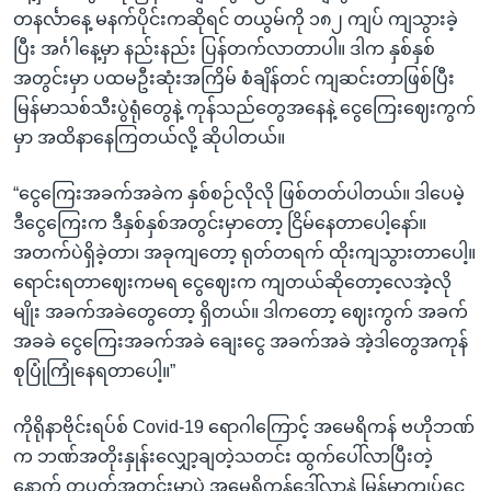
တနင်္လာနေ့ မနက်ပိုင်းကဆိုရင် တယွမ်ကို ၁၈၂ ကျပ် ကျသွားခဲ့
ပြီး အင်္ဂါနေ့မှာ နည်းနည်း ပြန်တက်လာတာပါ။ ဒါက နှစ်နှစ်
အတွင်းမှာ ပထမဦးဆုံးအကြိမ် စံချိန်တင် ကျဆင်းတာဖြစ်ပြီး
မြန်မာသစ်သီးပွဲရုံတွေနဲ့ ကုန်သည်တွေအနေနဲ့ ငွေကြေးဈေးကွက်
မှာ အထိနာနေကြတယ်လို့ ဆိုပါတယ်။
“ငွေကြေးအခက်အခဲက နှစ်စဉ်လိုလို ဖြစ်တတ်ပါတယ်။ ဒါပေမဲ့
ဒီငွေကြေးက ဒီနှစ်နှစ်အတွင်းမှာတော့ ငြိမ်နေတာပေါ့နော်။
အတက်ပဲရှိခဲ့တာ၊ အခုကျတော့ ရုတ်တရက် ထိုးကျသွားတာပေါ့။
ရောင်းရတာဈေးကမရ ငွေဈေးက ကျတယ်ဆိုတော့လေအဲ့လို
မျိုး အခက်အခဲတွေတော့ ရှိတယ်။ ဒါကတော့ ဈေးကွက် အခက်
အခခဲ ငွေကြေးအခက်အခဲ ချေးငွေ အခက်အခဲ အဲ့ဒါတွေအကုန်
စုပြုံကြုံနေရတာပေါ့။”
ကိုရိုနာဗိုင်းရပ်စ် Covid-19 ရောဂါကြောင့် အမေရိကန် ဗဟိုဘဏ်
က ဘဏ်အတိုးနှုန်းလျှော့ချတဲ့သတင်း ထွက်ပေါ်လာပြီးတဲ့
နောက် တပတ်အတွင်းမှာပဲ အမေရိကန်ဒေါ်လာနဲ့ မြန်မာကျပ်ငွေ