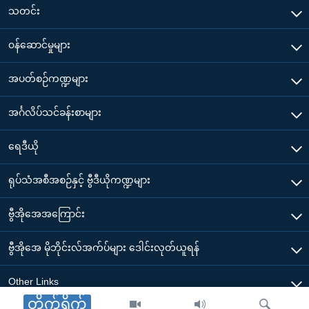
သတင်း
၀န်ဆောင်မှုများ
အပတ်စဉ်ကဏ္ဍများ
အင်္ဂလိပ်သင်ခန်းစာများ
ရေဒီယို
ရုပ်သံအစီအစဉ်နှင့် ဗွီဒီယိုကဏ္ဍများ
ဗွီအိုအေအကြောင်း
ဗွီအိုအေ မိုဘိုင်းလ်အက်ပ်များ ဒေါင်းလုတ်ယူရန်
Other Links
တိုက်ရိုက်