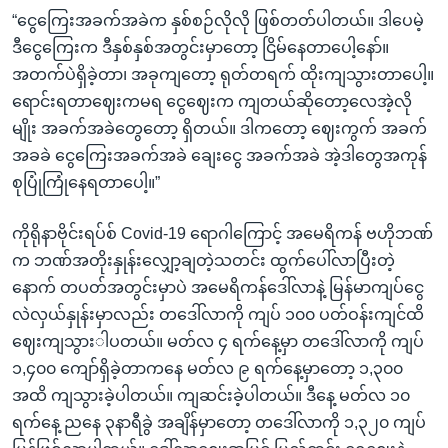
“ငွေကြေးအခက်အခဲက နှစ်စဉ်လိုလို ဖြစ်တတ်ပါတယ်။ ဒါပေမဲ့
ဒီငွေကြေးက ဒီနှစ်နှစ်အတွင်းမှာတော့ ငြိမ်နေတာပေါ့နော်။
အတက်ပဲရှိခဲ့တာ၊ အခုကျတော့ ရုတ်တရက် ထိုးကျသွားတာပေါ့။
ရောင်းရတာဈေးကမရ ငွေဈေးက ကျတယ်ဆိုတော့လေအဲ့လို
မျိုး အခက်အခဲတွေတော့ ရှိတယ်။ ဒါကတော့ ဈေးကွက် အခက်
အခခဲ ငွေကြေးအခက်အခဲ ချေးငွေ အခက်အခဲ အဲ့ဒါတွေအကုန်
စုပြုံကြုံနေရတာပေါ့။”
ကိုရိုနာဗိုင်းရပ်စ် Covid-19 ရောဂါကြောင့် အမေရိကန် ဗဟိုဘဏ်
က ဘဏ်အတိုးနှုန်းလျှော့ချတဲ့သတင်း ထွက်ပေါ်လာပြီးတဲ့
နောက် တပတ်အတွင်းမှာပဲ အမေရိကန်ဒေါ်လာနဲ့ မြန်မာကျပ်ငွေ
လဲလှယ်နှုန်းမှာလည်း တဒေါ်လာကို ကျပ် ၁၀၀ ပတ်ဝန်းကျင်ထိ
ဈေးကျသွားါပတယ်။ မတ်လ ၄ ရက်နေ့မှာ တဒေါ်လာကို ကျပ်
၁,၄၀၀ ကျော်ရှိခဲ့တာကနေ မတ်လ ၉ ရက်နေ့မှာတော့ ၁,၃၀၀
အထိ ကျသွားခဲ့ပါတယ်။ ကျဆင်းခဲ့ပါတယ်။ ဒီနေ့ မတ်လ ၁၀
ရက်နေ့ ညနေ ၃နာရီခွဲ အချိန်မှာတော့ တဒေါ်လာကို ၁,၃၂၀ ကျပ်