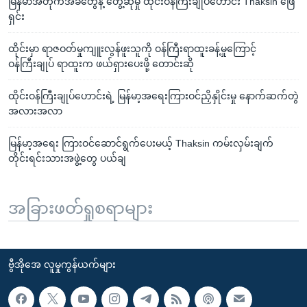
မြန်မာအတိုက်အခံတွေနဲ့ တွေ့ဆုံမှု ထိုင်းဝန်ကြီးချုပ်ဟောင်း Thaksin ဖြေ
ရှင်း
ထိုင်းမှာ ရာဇဝတ်မှုကျူးလွန်ဖူးသူကို ဝန်ကြီးရာထူးခန့်မှုကြောင့်
ဝန်ကြီးချုပ် ရာထူးက ဖယ်ရှားပေးဖို့ တောင်းဆို
ထိုင်းဝန်ကြီးချုပ်ဟောင်းရဲ့ မြန်မာ့အရေးကြားဝင်ညှိနှိုင်းမှု နောက်ဆက်တွဲ
အလားအလာ
မြန်မာ့အရေး ကြားဝင်ဆောင်ရွက်ပေးမယ့် Thaksin ကမ်းလှမ်းချက်
တိုင်းရင်းသားအဖွဲ့တွေ ပယ်ချ
အခြားဖတ်ရှုစရာများ
ဗွီအိုအေ လူမှုကွန်ယက်များ