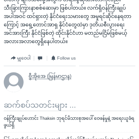
သီးခြားကြားနာစစ်ဆေးမှာ ဖြစ်ပါတယ်။ လက်ရှိဝန်ကြီးချုပ်
အပါအဝင် ထင်ရှားတဲ့ နိုင်ငံရေးသမားတွေ အမှုရင်ဆိုင်နေရတာ
ကြောင့် အရှေ့တောင်အာရှ နိုင်ငံတွေထဲမှာ ဒုတိယစီးပွားရေး
အင်အားကြီး နိုင်ငံဖြစ်တဲ့ ထိုင်းနိုင်ငံဟာ မတည်မငြိမ်ဖြစ်မယ့်
အလားအလာတွေရှိနေပါတယ်။
မျှဝေပါ
Follow us
ဗွီအိုအေ (မြန်မာဌာန)
ဆက်စပ်သတင်းများ ...
ဝန်ကြီးချုပ်ဟောင်း Thaksin ဘုရင်မိသားစုအပေါ် ဝေဖန်မှုနဲ့ အရေးယူခံရ
ဖွယ်ရှိ