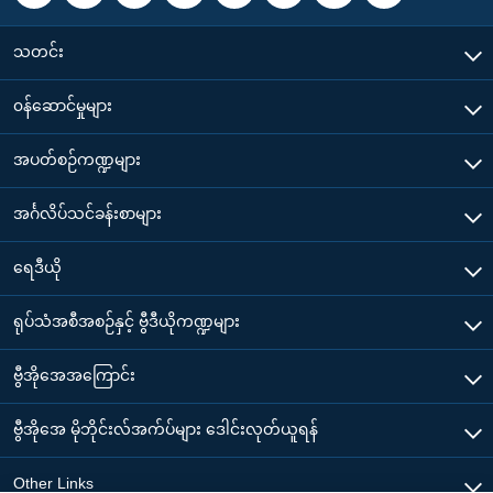
သတင်း
၀န်ဆောင်မှုများ
အပတ်စဉ်ကဏ္ဍများ
အင်္ဂလိပ်သင်ခန်းစာများ
ရေဒီယို
ရုပ်သံအစီအစဉ်နှင့် ဗွီဒီယိုကဏ္ဍများ
ဗွီအိုအေအကြောင်း
ဗွီအိုအေ မိုဘိုင်းလ်အက်ပ်များ ဒေါင်းလုတ်ယူရန်
Other Links