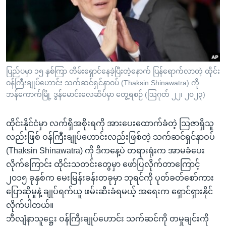
အ
သုတပဒေသာ အင်္ဂလိပ်စာ
ညွန်း
Learning English
စာမျက်နှာ
သို့
ဗွီအိုအေ လူမှုကွန်ယက်များ
ကျော်
ကြည့်
ပြည်ပမှာ ၁၅ နှစ်ကြာ တိမ်းရှောင်နေခဲ့ပြီးတဲ့နောက် ပြန်ရောက်လာတဲ့ ထိုင်း
ဝန်ကြီးချုပ်ဟောင်း သက်ဆင်ရှင်နာဝပ် (Thaksin Shinawatra) ကို
ရန်
ဘာသာစကားများ
ဘန်ကောက်မြို့ ဒွန်မောင်းလေဆိပ်မှာ တွေ့ရစဉ် (ဩဂုတ် ၂၂၊ ၂၀၂၃)
ရှာဖွေ
ရန်
ထိုင်းနိုင်ငံမှာ လက်ရှိအစိုးရကို အားပေးထောက်ခံတဲ့ သြဇာရှိသူ
နေရာ
လည်းဖြစ် ဝန်ကြီးချုပ်ဟောင်းလည်းဖြစ်တဲ့ သက်ဆင်ရှင်နာဝပ်
သို့
(Thaksin Shinawatra) ကို ဒီကနေ့ပဲ တရားရုံးက အာမခံပေး
ကျော်
လိုက်ကြောင်း ထိုင်းသတင်းတွေမှာ ဖော်ပြလိုက်တာကြောင့်
ရန်
၂၀၁၅ ခုနှစ်က မေးမြန်းခန်းတခုမှာ ဘုရင်ကို ပုတ်ခတ်စော်ကား
ပြောဆိုမှုနဲ့ ချုပ်ရက်ယူ ဖမ်းဆီးခံရမယ့် အရေးက ရှောင်ရှားနိုင်
လိုက်ပါတယ်။
ဘီလျံနာသူဋ္ဌေး ဝန်ကြီးချုပ်ဟောင်း သက်ဆင်ကို တမှုချင်းကို