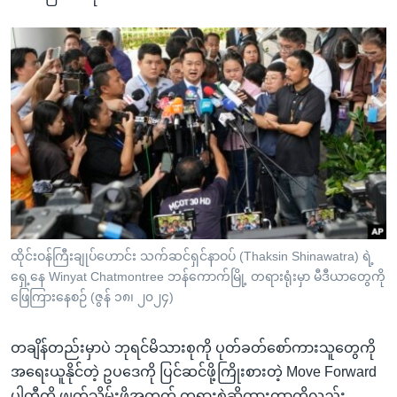
ထိုင်းဝန်ကြီးချုပ်ဟောင်း သက်ဆင်ရှင်နာဝပ် (Thaksin Shinawatra) ရဲ့
ရှေ့နေ Winyat Chatmontree ဘန်ကောက်မြို့ တရားရုံးမှာ မီဒီယာတွေကို
ဖြေကြားနေစဉ် (ဇွန် ၁၈၊ ၂၀၂၄)
တချိန်တည်းမှာပဲ ဘုရင်မိသားစုကို ပုတ်ခတ်စော်ကားသူတွေကို
အရေးယူနိုင်တဲ့ ဥပဒေကို ပြင်ဆင်ဖို့ကြိုးစားတဲ့ Move Forward
ပါတီကို ဖျက်သိမ်းဖို့အတွက် တရားစွဲဆိုထားတာကိုလည်း