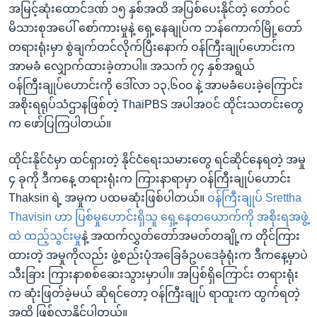
အမြင့်ဆုံးထောင်ဒဏ် ၁၅ နှစ်အထိ အပြစ်ပေးနိုင်တဲ့ တော်ဝင်
မိသားစုအပေါ် စော်ကားမှုနဲ့ ရှေ့နေချုပ်က ဘန်ကောက်မြို့တော်
တရားရုံးမှာ စွဲချက်တင်လိုက်ပြီးနောက် ဝန်ကြီးချုပ်ဟောင်းက
အာမခံ လျှောက်ထားခဲ့တာပါ။ အသက် ၇၄ နှစ်အရွယ်
ဝန်ကြီးချုပ်ဟောင်းကို ဒေါ်လာ ၁၃,၆၀၀ နဲ့ အာမခံပေးခဲ့ကြောင်း
အစိုးရရုပ်သံဌာနဖြစ်တဲ့ ThaiPBS အပါအဝင် ထိုင်းသတင်းတွေ
က ဖော်ပြကြပါတယ်။
ထိုင်းနိုင်ငံမှာ ထင်ရှားတဲ့ နိုင်ငံရေးသမားတွေ ရင်ဆိုင်နေရတဲ့ အမှု
၄ ခုကို ဒီကနေ့ တရားရုံးက ကြားနာရာမှာ ဝန်ကြီးချုပ်ဟောင်း
Thaksin ရဲ့ အမှုက ပထမဆုံးဖြစ်ပါတယ်။
ဝန်ကြီးချုပ် Srettha
Thavisin ဟာ ပြစ်မှုဟောင်းရှိသူ ရှေ့နေတယောက်ကို အစိုးရအဖွဲ့
ထဲ ထည့်သွင်းမှု
နဲ့ အထက်လွှတ်တော်အမတ်တချို့က တိုင်ကြား
ထားတဲ့ အမှုကိုလည်း ဖွဲ့စည်းပုံအခြေခံဥပဒေခုံရုံးက ဒီကနေ့မှာပဲ
သီးခြား ကြားနာစစ်ဆေးသွားမှာပါ။ အပြစ်ရှိကြောင်း တရားရုံး
က ဆုံးဖြတ်ခဲ့မယ် ဆိုရင်တော့ ဝန်ကြီးချုပ် ရာထူးက ထွက်ရတဲ့
အထိ ဖြစ်လာနိုင်ပါတယ်။