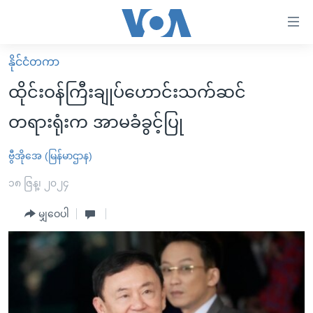
သုံး
ရ
လွယ်ကူ
နိုင်ငံတကာ
မူလစာမျက်နှာ
စေ
ထိုင်းဝန်ကြီးချုပ်ဟောင်းသက်ဆင်
မြန်မာ
သည့်
တရားရုံးက အာမခံခွင့်ပြု
ကမ္ဘာ့သတင်းများ
Link
ဗွီဒီယို
နိုင်ငံတကာ
ဗွီအိုအေ (မြန်မာဌာန)
များ
သတင်းလွတ်လပ်ခွင့်
အမေရိကန်
၁၈ ဇြန္၊ ၂၀၂၄
ပင်မ
ရပ်ဝန်းတခု လမ်းတခု အလွန်
တရုတ်
အကြောင်းအရာ
မျှဝေပါ
သို့
အင်္ဂလိပ်စာလေ့လာမယ်
အစ္စရေး-ပါလက်စတိုင်း
ကျော်
အပတ်စဉ်ကဏ္ဍများ
အမေရိကန်သုံးအီဒီယံ
ကြည့်
ရေဒီယိုနှင့်ရုပ်သံ အချက်အလက်များ
မကြေးမုံရဲ့ အင်္ဂလိပ်စာ
ရေဒီယို
ရန်
ပင်မ
ရေဒီယို/တီဗွီအစီအစဉ်
ရုပ်ရှင်ထဲက အင်္ဂလိပ်စာ
တီဗွီ