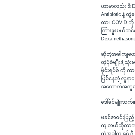
ဟာမှာလည်း ဒီ 
Antibiotic နဲ့
တာ။ COVID ကို က
ကြားဖူးမယ်ထင်တ
Dexamethasone 
ဆိုတဲ့အခါကျတေ
တဲ့ပုံစံမျိုးနဲ
ဗိုင်းရပ်စ် ကို
ဖြစ်နေတဲ့ လူ
အထောက်အကူပေး
ဒေါ်ခင်မျိုးသက
မခင်ဇာဝင်းပြည့
ကျတယ်ဆိုတာက ဒီ
တဲ့အခါကျရင် ဒီ ဗ