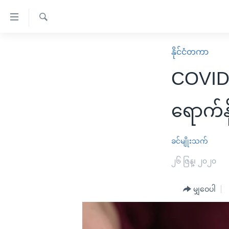
သုံး
ရ
ရှာဖွေ
လွယ်ကူ
မူလစာမျက်နှာ
နိုင်ငံတကာ
ရ
စေ
မြန်မာ
လာ
COVID
သည့်
ဒ်
ကမ္ဘာ့သတင်းများ
Link
ဗွီဒီယို
နိုင်ငံတကာ
ရောက်နို
များ
သတင်းလွတ်လပ်ခွင့်
အမေရိကန်
ပင်မ
ရပ်ဝန်းတခု လမ်းတခု အလွန်
တရုတ်
ခင်မျိုးသက်
အကြောင်းအရာ
အင်္ဂလိပ်စာလေ့လာမယ်
အစ္စရေး-ပါလက်စတိုင်း
၂၆ ဇြန္၊ ၂၀၂၀
သို့
အပတ်စဉ်ကဏ္ဍများ
အမေရိကန်သုံးအီဒီယံ
ကျော်
မျှဝေပါ
ကြည့်
ရေဒီယိုနှင့်ရုပ်သံ အချက်အလက်များ
မကြေးမုံရဲ့ အင်္ဂလိပ်စာ
ရေဒီယို
ရန်
ရေဒီယို/တီဗွီအစီအစဉ်
ရုပ်ရှင်ထဲက အင်္ဂလိပ်စာ
တီဗွီ
ပင်မ