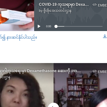
COVID-19 ကုသရာမှာ Dexamethasone ထိရောက်နိုင်မှု
EMBE
by
ဗွီအိုအေသတင်းဌာန
No media source currently available
0:00
တ်၍ နားဆင်နိုင်ပါသည်။
EMBED
COVID-19 ရောဂါကုသရေးမှာ Dexamethasone ဆေးကို ဘာကြောင့်သုံးသလဲ
EMBE
င်းဌာန
No media source currently available