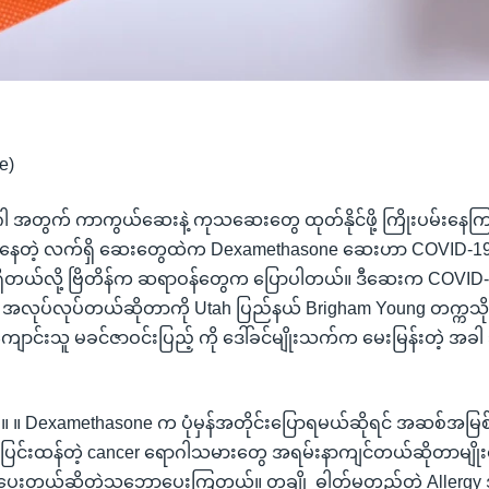
e)
 အတွက် ကာကွယ်ဆေးနဲ့ ကုသဆေးတွေ ထုတ်နိုင်ဖို့ ကြိုးပမ်းနေကြချ
နေတဲ့ လက်ရှိ ဆေးတွေထဲက Dexamethasone ဆေးဟာ COVID-19 
ှိတယ်လို့ ဗြိတိန်က ဆရာဝန်တွေက ပြောပါတယ်။ ဒီဆေးက COVID-1
အလုပ်လုပ်တယ်ဆိုတာကို Utah ပြည်နယ် Brigham Young တက္က
ကျောင်းသူ မခင်ဇာဝင်းပြည့် ကို ဒေါ်ခင်မျိုးသက်က မေးမြန်းတဲ့ အ
် ။ ။ Dexamethasone က ပုံမှန်အတိုင်းပြောရမယ်ဆိုရင် အဆစ်အမြစ
ပြင်းထန်တဲ့ cancer ရောဂါသမားတွေ အရမ်းနာကျင်တယ်ဆိုတာမျိုး
းတယ်ဆိုတဲ့သဘောပေးကြတယ်။ တချို့ ဓါတ်မတည့်တဲ့ Allergy အရ