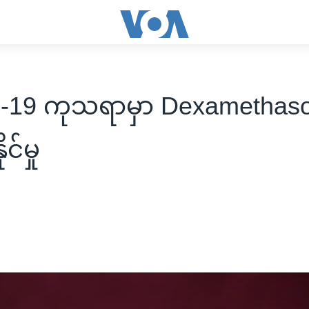
-19 ကုသရာမှာ Dexamethas
င်မှု