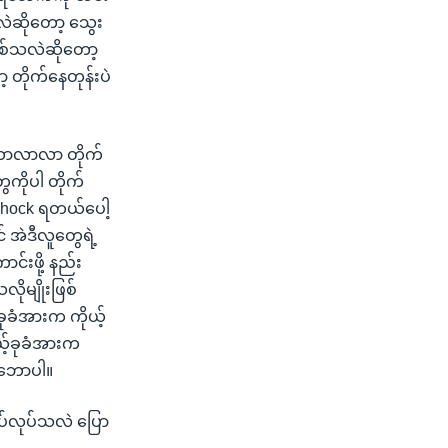
လဲဆိုတော့ သွေး
ြစ်သလဲဆိုတော့
့ တိုက်နေတုန်းပဲ
် ဘာလာလာ တိုက်
ေကိုပါ တိုက်
Shock ရတယ်ပေါ့
် အဲဒီလူတွေရဲ့
င်းဖို့ နည်း
ိုမျိုးဖြစ်
ုခံအားက ကိုယ့်
ယ့်ခုခံအားက
 သဘောပါ။
ပ်လုပ်သလဲ ပြော