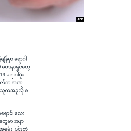
ိန်မှာ ရောဂါ
ဝေဒနာရှင်တွေ
9 ရောဂါပိုး
သိုလ်က အဏု
ခါ သူကအခုလို စ
်ရောင်၊ လေး
တွေမှာ အနာ
မ်း ပြင်းတဲ့