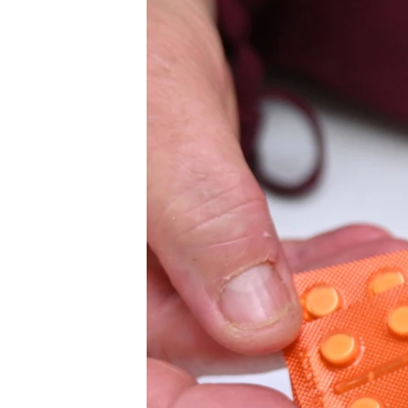
သုတပဒေသာ အင်္ဂလိပ်စာ
အ
ညွန်း
စာမျက်နှာ
သို့
ကျော်
ကြည့်
ရန်
ရှာဖွေ
ရန်
နေရာ
သို့
ကျော်
ရန်