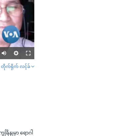
တိုက်ရိုက် လင့်ခ်
SHARE
width
px
ခြိနျမှာ ရောဂါ