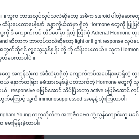
့် ။ ။ သူက ဘာအလုပ်လုပ်သလဲဆိုတော့ အဓိက steroid ပါတဲ့ဆေးတွ
ိန်းပေးတာပေါ့နော်၊ ခန္ဓာကိုယ်ထဲမှာ ရှိတဲ့ Hormone တွေကို ပြုပြင်
့ကို ဒီ ကျောက်ကပ် ထိပ်ပေါ်မှာ ရှိတဲ့ တြိဂံပုံ Adrenal Hormone 
land ဆိုတာက ဘာလုပ်သလဲဆိုတော့ fight or flight response လုပ်ပ
ု့အတွက်ဆိုရင် လူ့သွေးခုန်နှုန်း တို့ ကို ထိန်းပေးတယ် ။ သူက Horm
ထုတ်ပေးတာပါပဲ ။
းတွေ အကုန်လုံးက အဲဒီထဲမှာရှိတဲ့ ကျောက်ကပ်အပေါ်နားမှာရှိတဲ့ ထ
တယ် နောက်တခြား ခုခံအားစနစ်နဲ့ ပတ်သက်တဲ့ Hormone တွေကို 
် ၊ responsive မဖြစ်အောင် သိပ်ပြီးတော့ active မဖြစ်အောင် လု
တွက်ကြောင့် သူ့ကို immunosuppressed အနေနဲ့ သုံးကြတာပါ။
righam Young တက္ကသိုလ်က အဏုဇီဝဗေဒ ဘွဲ့လွန်ကျောင်းသူ မခင်ဇာ
က မေးမြန်းခဲ့တာပါ။