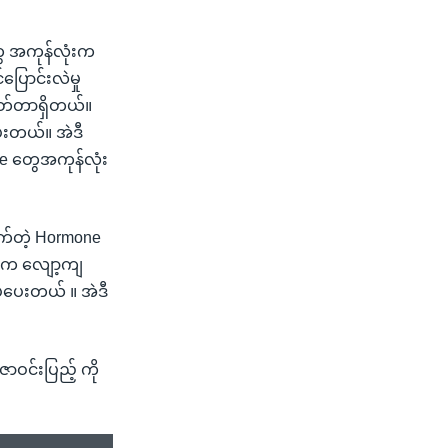
ေ အကုန်လုံးက
ပြောင်းလဲမှု
ထုတ်တာရှိတယ်။
ေးတယ်။ အဲဒီ
one တွေအကုန်လုံး
ွက်တဲ့ Hormone
သူက လျော့ကျ
ပ်ပေးတယ် ။ အဲဒီ
ဝင်းပြည့် ကို