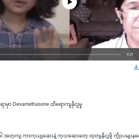
6:27
EMBED
မှာ Dexamethasone ထိရောကျနိုငျမှု
 အတှကျ ကာကှယျဆေးနဲ့ ကုသဆေးတှေ ထုတျနိုငျဖို့ ကွိုးပမျးနကွေ