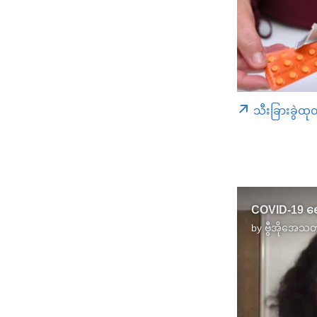
သီးခြားခွဲထု
by
ဗွီအိုအေသတ