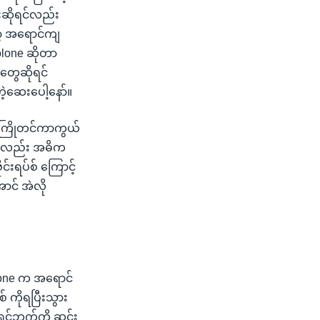
းဆိုရင်လည်း
ာ့ အရောင်ကျ
solone ဆိုတာ
တွေဆိုရင်
့ဆေးပေါ့နော်။
 ကြိုတင်ကာကွယ်
ုတာကလည်း အဓိက
်းရပ်စ် ကြောင့်
င် အဲလို
asone က အရောင်
ကိုရပြီးသွား
က ရင်ဘက်ကို ဆင်း