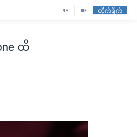
တိုက်ရိုက်
one ထိ