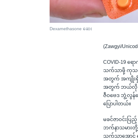
Dexamethasone ဆေး
(Zawgyi/Unicod
COVID-19 ရောဂါ
သက်သာဖို့ ကုသ
အတွက် အကျိုးရ
အတွက် ဘယ်လို 
ဇီဝဗေဒ ဘွဲ့လွန်
ပြောပါတယ်။
မခင်ဇာဝင်းပြည့
ဘက်နာသမားတို့
သက်သာအောင် ပေ