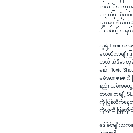
တယ် ပြီးတော့ အ
တွေထဲမှာ ပိုးဝ
လူ့ ခန္ဓာကိုယ်ထ
ဒါပေမယ့် အရမ်း
လူရဲ့ Immune s
မယ်ဆိုတာမျိုးဖြ
တယ် အဲဒီမှာ လ
နော် ၊ Toxic Sh
ခုခံအား စနစ်ကို 
နည်း လမ်းစတွေ့မ
တယ်။ တချို့ SL
ကို ပြန်တိုက်နေ
ကိုယ့်ကို ပြန်
ဒေါ်ခင်မျိုးသက