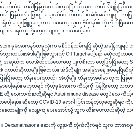
ဆုတ်ထဲမှာ တခါပြန်ပွားတယ်။ ပွားပြီးရင် သူက ဘယ်လိုမျိုးဖြစ်သ
င်တယ် မြန်မာလိုပြောရင် သွေးဆိပ်တက်တယ် ။ အဲဒီအခါကျရင် ဘာဖ
ဲမှာရှိတဲ့ သွေးဖြူဥတွေက ပထမတော့ သူက ဗိုင်းရပ်စ် ကို လိုက်ပြီးတော
များလာရင် သူတို့တွေက ပျာသွားတယ်ပေါ့နော် ။
ystem ခုခံအားစနစ်တခုလုံးက မနိုင်ဝန်ထမ်းရပြီ ဆိုတဲ့အချိန်ကျရင
စ်သွားတယ်။အဲဒါမျိုးဖြစ်သွားရင် Off Target ပေါ့နော် မဆိုင်တဲ့ဟာတွ
ူရဲ့ အဆုတ်က လေအိတ်ငယ်လေးတွေ ပျက်စီးတာ တွေဖြစ်ပြီးတော့ 
ock ရတယ်ဆိုတာမျိုးဖြစ်တယ်။ အဲဒီလိုမျိုး အခြေအနေဖြစ်နေပြီဆိုရင
ပြန်ပြီးတော့ ထိန်းပေးရတယ်။ အဲလိုမျိုး ထိန်းတဲ့အခါမှာ လူက ပြန်ကော
ှာပေါ့နော်။ မဟုတ်ရင် ကိုယ့်ခုခံအားက ကိုယ့်ကို ပြန်ပြီးတော့ သတ်သလ
E တို့ လေးဘက်နာတို့ဆိုရင် Autoimmune disease တွေပဲလေ ကိုယ့်ခ
တာပေါ့နော်။ ဆိုတော့ COVID-19 ရောဂါ ပြင်းထန်တဲ့လူတွေဆိုရင် ကို
တိုက်နေတာမျိုးကို လျော့ကျပေးအောင်လို့ သူက ထိန်းပေးတယ်ဆိုတဲ့
်။ ။ Dexamethasone ဆေးကို လူနာကို တိုက်လိုက်ရင် သူက ဘာအလု