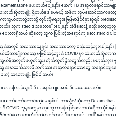
Dexamethasone ပေးတယ်ပေါ့နော်။ နောက် TB အဆုတ်ရောင်တာမျို
 တွဲပေးတယ်ဆိုတာမျိုး ရှိတယ်။ ဒါပေမယ့် အဓိက လုပ်ဆောင်တာကတေ
ာကွယ်တာတို့ဘာတို့ လုပ်လို့မရဘူး။ မြန်မာနိုင်ငံမှာဆိုရင် predni
ယ်။ သူက steroid သဘောမျိုးပေါ့နော် အဲဒီဆေးနဲ့ မတိုးတော့တဲ့လူ
ပေးတာရှိတယ် ဆိုတော့ သူက ပြင်းတဲ့အရောင်ကျဆေး steroid ပါတဲ
ာ့ ဒီအတိုင် အလကားနေရင်း အလကားတော့ မသုံးသင့်ဘူးပေါ့နော်။
့ သုံးမယ်ဆိုတာမျိုးကတော့ မဖြစ်သင့်ဘူး ဒီ COVID မှာ သုံးတယ်ဆိ
 ကာကွယ်ဖို့အတွက်မဟုတ်ဘူး၊ တိုက်ထုတ်ဖို့အတွက်လည်း မဟုတ်ဘူး။ ဗိုင
နာတွေ အနာသက်သာလို သက်သာ၊ အဆုတ်ရောင်တာတွေ အရောင်ကျအော
တဲ့ သဘောမျိုး ဖြစ်ပါတယ်။
်။ ။ ဘာကြောင့်သူ့ကို ဒီ အရောင်ကျအောင် ဒီဆေးပေးတာလဲ။
် ။ ။ တော်တော်ကောင်းတဲ့မေးခွန်းပါ ဘာလို့လဲဆိုတော့ Dexameth
 COVID လူနာတွေမှာ လူတွေ ဘာကြောင့်သေတယ်ဆိုတာ ဗိုင်းရပ်စ် 
ိုင်းရပ်စ် က ခန္ဓာကိုယ်ထဲမှာ ဝင်တယ် ပိုးပွားတယ်၊ ပွားပြီးရင် သူ