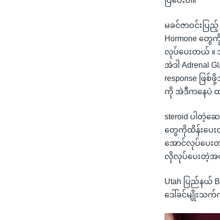
ပြပေးပါ။
မခင်ဇာဝင်းပြည
Hormone တွေကို ထ
လုပ်ပေးတယ် ။ သူ
အဲဒါ Adrenal G
response ဖြစ်ဖိ
ကို အဲဒီကနေပဲ 
steroid ပါတဲ့ဆေ
တွေကိုထိန်းပေး
အောင်လုပ်ပေးတယ
လိုလုပ်ပေးတဲ့အ
Utah ပြည်နယ် B
ဒေါ်ခင်မျိုးသက်