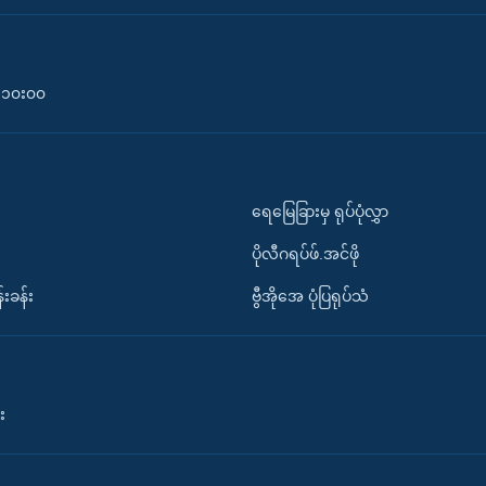
၀-၁၀း၀၀
ရေမြေခြားမှ ရုပ်ပုံလွှာ
ပိုလီဂရပ်ဖ်.အင်ဖို
်းခန်း
ဗွီအိုအေ ပုံပြရုပ်သံ
း