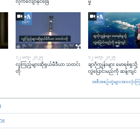
လိုက်လျောနိုင်ခြေ
မှု
၁၂ မတ္၊ ၂၀၂၅
၁၂ မတ္၊ ၂၀၂၅
လူကြည့်များဆိုရှယ်မီဒီယာ သတင်း
ချာဂိုကျွန်းများ မောရစ်ရှသို့
တို
လွှဲပြောင်းမည်ကို ဆန့်ကျင်
အစီအစဉ်တွဲများအားလုံးကြည့
း
ား