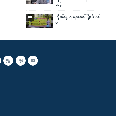
သင့်
ကိုဗစ်ရဲ့ လူထုအပေါ် ရိုက်ခတ်
မှု