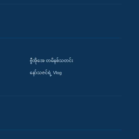
ဗွီအိုအေ တမိနစ်သတင်း
နော်သဇင်ရဲ့ Vlog