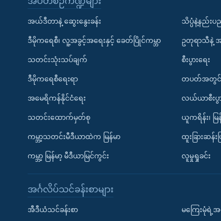
အပတ်စဉ်ကဏ္ဍများ
အယ်ဒီတာနဲ့ ဆွေးနွေးခန်း
သိပ္ပံနဲ့နည်း
ဒီမိုကရေစီ၊ လူ့အခွင့်အရေးနှင့် ခေတ်ပြိုင်ကမ္ဘာ
ဥတုရာသီနဲ့ 
သတင်းသုံးသပ်ချက်
စီးပွားရေး
ဒီမိုကရေစီရေးရာ
တပတ်အတွင်
အမေရိကန်နိုင်ငံရေး
လယ်ယာစီးပွ
သတင်းထောက်မှတ်စု
ယူကရိန်း၊ မြန
ကမ္ဘာ့သတင်းမီဒီယာထဲက မြန်မာ
ထူးခြားဆန်း
ကမ္ဘာ့ မြန်မာ့ မီဒီယာမြင်ကွင်း
လူမှုရှုခင်း
အင်္ဂလိပ်သင်ခန်းစာများ
အီဒီယံသင်ခန်းစာ
မကြေးမုံရဲ့အင