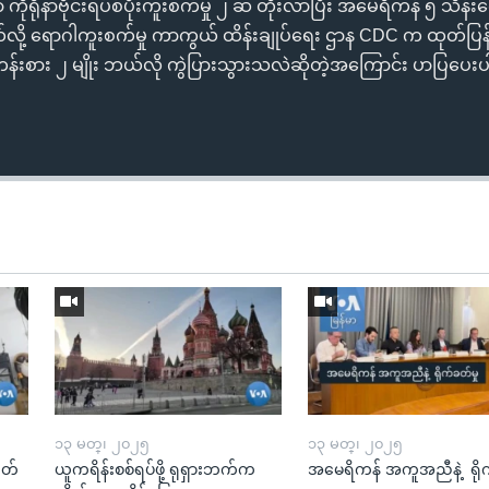
ိုရိုနာဗိုင်းရပ်စ်ပိုးကူးစက်မှု ၂ ဆ တိုးလာပြီး အမေရိကန် ၅ သိန်
ို့ ရောဂါကူးစက်မှု ကာကွယ် ထိန်းချုပ်ရေး ဌာန CDC က ထုတ်ပြ
န်းစား ၂ မျိုး ဘယ်လို ကွဲပြားသွားသလဲဆိုတဲ့အကြောင်း ပာပြပေးပ
၁၃ မတ္၊ ၂၀၂၅
၁၃ မတ္၊ ၂၀၂၅
ုတ်
ယူကရိန်းစစ်ရပ်ဖို့ ရုရှားဘက်က
အမေရိကန် အကူအညီနဲ့ ရို