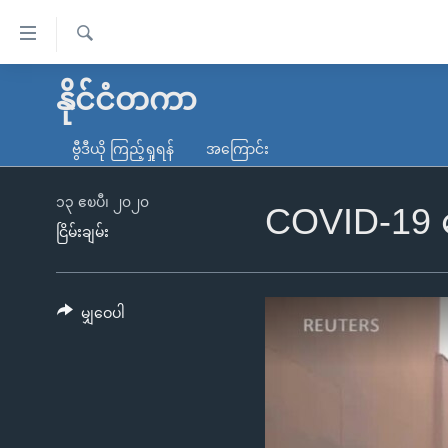
သုံး
ရ
ရှာဖွေ
လွယ်ကူ
မူလစာမျက်နှာ
နိုင်ငံတကာ
ရ
စေ
မြန်မာ
လာ
ဗွီဒီယို ကြည့်ရှုရန်
အကြောင်း
သည့်
ဒ်
ကမ္ဘာ့သတင်းများ
Link
ဗွီဒီယို
နိုင်ငံတကာ
၁၃ ဧၿပီ၊ ၂၀၂၀
COVID-19 ရေ
များ
ငြိမ်းချမ်း
သတင်းလွတ်လပ်ခွင့်
အမေရိကန်
ပင်မ
ရပ်ဝန်းတခု လမ်းတခု အလွန်
တရုတ်
အကြောင်းအရာ
အင်္ဂလိပ်စာလေ့လာမယ်
အစ္စရေး-ပါလက်စတိုင်း
မျှဝေပါ
သို့
အပတ်စဉ်ကဏ္ဍများ
အမေရိကန်သုံးအီဒီယံ
ကျော်
ကြည့်
ရေဒီယိုနှင့်ရုပ်သံ အချက်အလက်များ
မကြေးမုံရဲ့ အင်္ဂလိပ်စာ
ရေဒီယို
ရန်
ရေဒီယို/တီဗွီအစီအစဉ်
ရုပ်ရှင်ထဲက အင်္ဂလိပ်စာ
တီဗွီ
ပင်မ