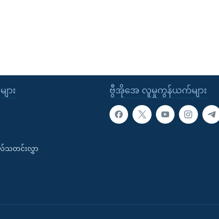
ုများ
ဗွီအိုအေ လူမှုကွန်ယက်များ
းလ်သတင်းလွှာ