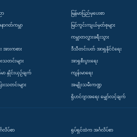
ပညာ
မြန်မာပြည်မှပေးစာ
အနာဂတ်ကမ္ဘာ
မြင်ကွင်းကျယ်မှတ်စုများ
ကမ္ဘာတလွှားခရီးသွား
း အားကစား
ဒီသီတင်းပတ် အာရှနိုင်ငံရေး
ားသတင်းများ
အာရှစီးပွားရေး
်မာ နှိုင်းယှဉ်ချက်
ကျန်းမာရေး
ပြားသတင်းများ
အမျိုးသမီးကဏ္ဍ
ရိုဟင်ဂျာအရေး မျှော်လင့်ချက်
်္ဂလိပ်စာ
ရုပ်ရှင်ထဲက အင်္ဂလိပ်စာ