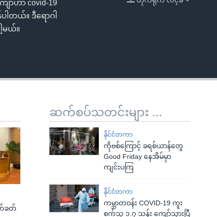
းကျော်ဟာ covid-19
EMBED
န်ပါတယ်။ ဒီရောဂါ
ါ့မယ်။
ဆက်စပ်သတင်းများ ...
နိုင်ငံတကာ
ကိုဗစ်ကြောင့် ခရစ်ယာန်တွေ
Good Friday နေအိမ်မှာ
ကျင်းပကြ
နိုင်ငံတကာ
ကမ္ဘာတဝန်း COVID-19 ကူး
က်ခတ်
စက်သူ ၁.၇ သန်း ကျော်သွားပြီ