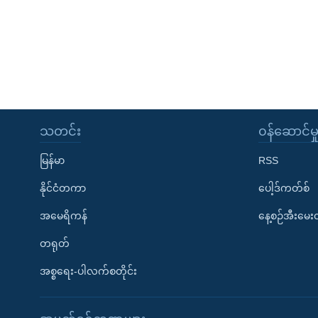
သတင်း
၀န်ဆောင်မှ
မြန်မာ
RSS
နိုင်ငံတကာ
ပေါ့ဒ်ကတ်စ်
အမေရိကန်
နေ့စဉ်အီးမေ
တရုတ်
အစ္စရေး-ပါလက်စတိုင်း