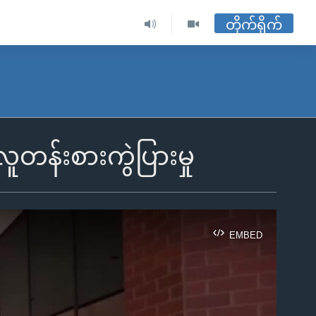
တိုက်ရိုက်
တန်းစားကွဲပြားမှု
EMBED