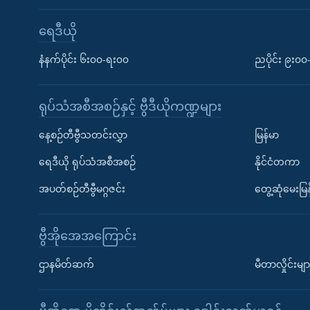
ရေဒီယို
နံနက်ပိုင်း ၆း၀၀-ရး၀၀
ညပိုင်း ၉း၀
ရုပ်သံအစီအစဉ်နှင့် ဗွီဒီယိုကဏ္ဍများ
နေ့စဉ်တီဗွီသတင်းလွှာ
မြန်မာ
ရေဒီယို ရုပ်သံအစီအစဉ်
နိုင်ငံတကာ
အပတ်စဉ်တီဗွီမဂ္ဂဇင်း
တွေ့ဆုံမေးမြန
ဗွီအိုအေအကြောင်း
ဌာနမိတ်ဆက်
မီတာလှိုင်းမျာ