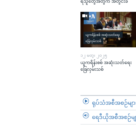
ရသူတွေအတွက် အတွင်းခံ
၁၂ မတ္၊ ၂၀၂၅
ယူကရိန်းစစ် အဆုံးသတ်ရေး
ခြေလှမ်းသစ်
ရုပ်သံအစီအစဉ်မျာ
ရေဒီယိုအစီအစဉ်မျ