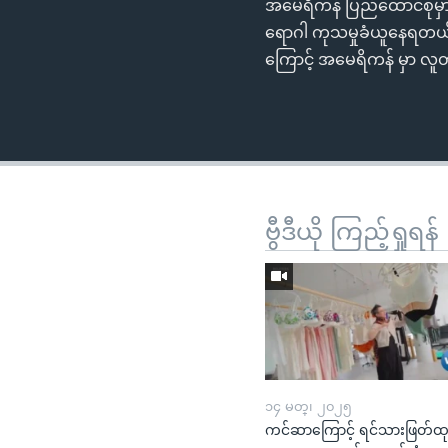
အမေရိကန် ပြည်ထောင်စုမှာ က
ရောဂါ ကုသမှုခံယူနေရတယ်လ
ကြောင့် အမေရိကန် မှာ လူတ
ဗွီဒီယို ကြည့်ရှုရန်
၁၄ မတ္၊ ၂၀၂၅
ကင်ဆာကြောင့် ရင်သားဖြတ်ထ