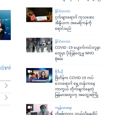
နိုင်ငံတကာ
ငှက်ဖျားရောဂါ ကုသဆေး
အိန္ဒိယက အမေရိကန်ကို
ရောင်းမည်
နိုင်ငံတကာ
COVID -19 ပျောက်ကင်းလူနာ
တွေမှာ ပိုးပြန်တွေ့မှု WHO
စုံစမ်း
်ရှုရန်
ဗွီဒီယို
ဗြိတိန်က COVID-19 ကပ်
ဘေးရောဂါ ရှေ့တန်းကနေ
ကာကွယ် တိုက်ဖျက်နေတဲ့
မြန်မာအထူးကု အတွေ့အကြုံ
ကျန်းမာရေး
ကိုဗစ်ကာလ ဘယ်လိုနေထိုင်