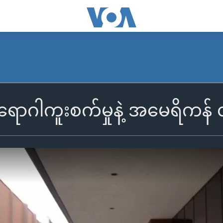
ာဂါကူးစက်မှုနဲ့ အမေရိကန် လူ