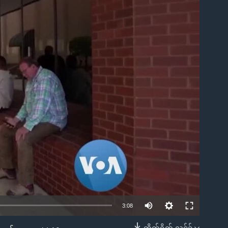
ble
3:08
တိုက်ရိုက် လင့်ခ်