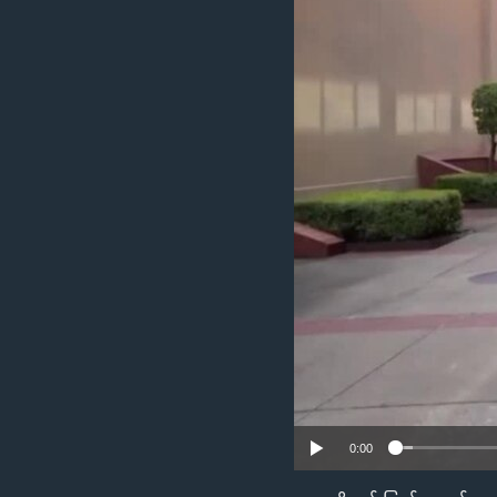
သုတပဒေသာ အင်္ဂလိပ်စာ
အ
ညွန်း
စာမျက်နှာ
သို့
ကျော်
ကြည့်
ရန်
ရှာဖွေ
ရန်
နေရာ
သို့
ကျော်
ရန်
0:00