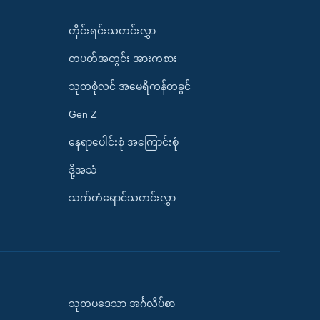
တိုင်းရင်းသတင်းလွှာ
တပတ်အတွင်း အားကစား
သုတစုံလင် အမေရိကန်တခွင်
Gen Z
နေရာပေါင်းစုံ အကြောင်းစုံ
ဒို့အသံ
သက်တံရောင်သတင်းလွှာ
သုတပဒေသာ အင်္ဂလိပ်စာ