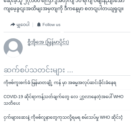
ဆေုံးခဲ့သူ ၂၇,၀၀၀ ကြောျအတှကျ ၁၀ ရကျ ဝမျးနညျးအော
ကျမေ့ခွငျးအထိမျးအမှတျကို ဒီကနေ့မှာ စတငျပါတယျရှငျ။
မျှဝေပါ
Follow us
ဗွီအိုအေ (မြန်မာပိုင်း)
ဆက်စပ်သတင်းများ ...
ကိုဗစ်ကူးစက်ခံ မြန်မာတချို့ ကန် မှာ အဓမ္မအလုပ်ဆင်းခိုင်းခံနေရ
COVID-19 ဆိုင်ရာကန့်သတ်ချက်တွေ လေ ျှာ့လာနေတဲ့အပေါ် WHO
သတိပေး
ငှက်ဖျားဆေးနဲ့ ကိုဗစ်လူနာတွေကုသလို့ရမရ စမ်းသပ်မှု WHO ဆိုင်းငံ့