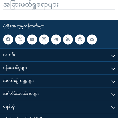
အခြားဖတ်ရှုစရာများ
ဗွီအိုအေ လူမှုကွန်ယက်များ
သတင်း
၀န်ဆောင်မှုများ
အပတ်စဉ်ကဏ္ဍများ
အင်္ဂလိပ်သင်ခန်းစာများ
ရေဒီယို