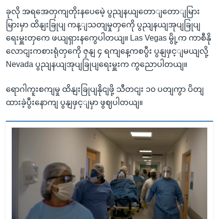
ခုလို အရအေတှကျတိုးနပေမေဲ့ ပွညျနယျတောျတောျမြား
မြားမှာ ထိနျးခြုပျ ကန့ျသတျမှုတှကေို ပွညျနယျအုပျခြုပျ
ရေးမှူးတှကေ ဖယျရှားနကွေပါတယျ။ Las Vegas မွို့က ကာစီနို
လောငျးကစားရုံတှကေို ဇှနျ ၄ ရကျနေ့ကစပွီး ပွနျဖှင့ျမယျလို့
Nevada ပွညျနယျအုပျခြုပျရေးမှူးက ကွညောပါတယျ။
ရောဂါကူးစကျမှု ထိနျးခြုပျနိုငျဖို့ သီတငျး ၁၀ ပတျကွာ ပိတျ
ထားခဲ့ပွီးနောကျ ပွနျဖှင့ျမှာ ဖွဈပါတယျ။