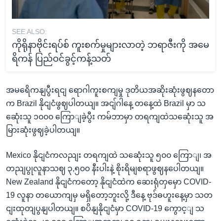
SEE ALSO:
ကိုရိုနာဗိုင်းရပ်စ် ကူးစက်မှုများလာတဲ့ ဘရာဇီးကို အမေ
ရိကန် ပြည်ဝင်ခွင့်ကန့်သတ်
အမရေိကနျပွီးရငျ ရောဂါကူးစကျမှု ဒုတိယအဆိုးဆုံးဖွဈနတော
က Brazil နိုငျငံဖွဈပါတယျ။ အငျ်ဂါနေ့ တနေ့ထဲ Brazil မှာ သ
ဆေုံးသူ ၁၀၀၀ ကြောျခဲ့ပွီး ကမ်ဘာမှာ တရကျထဲသဆေုံးသူ အ
မြားဆုံးဖွဈခဲ့ပါတယျ။
Mexico နိုငျငံကလညျး တရကျထဲ သဆေုံးသူ ၅၀၀ ကြောျ၊ အ
တညျပွုလူနာသဈ ၃,၅၀၀ နီးပါးနဲ့ စိုးရိမျစရာဖွဈနပေါတယျ။
New Zealand နိုငျငံကတော့ နိုငျငံထဲက ဆေးရုံတှမှော COVID-
19 လူနာ တယောကျမှ မရှိတော့ဘူးလို့ ဒီနေ့ ဗုဒ်ဓဟူးနေ့မှာ သတ
ငျးထုတျပွနျပါတယျ။ စပိနျနိုငျငံမှာ COVID-19 ကွောင့ျ သ