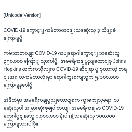
[Unicode Version]
COVID-19 ကွောင့ျ ကမ်ဘာတဝနျးသဆေုံးသူ ၃ သိနျးခှဲ
ကြောျပွီ
ကမ်ဘာတဝနျး COVID-19 ကပျရောဂါကွောင့ျ သဆေုံးသူ
၃၅၀,၀၀၀ ကြောျ သှားပါပွီ။ အမရေိကနျပွညျထောငျစု Johns
Hopkins တက်ကသိုလျက COVID-19 ဆိုငျရာ ပွုစုထားတဲ့ စာရ
ငျးအရ တကမ်ဘာလုံးမှာ ရောဂါကူးစကျသူက ၅,၆၀၀,၀၀၀
ကြောျနပေါပွီ။
အဲဒီထဲမှာ အမရေိကနျပွညျထောငျစုက ကူးစကျသူရော၊ သ
ဆေုံးသူပါ အမြားဆုံးဖွဈပါတယျ။ အမရေိကနျမှာ COVID-19
ရောဂါဖွဈနသေူ ၁,၇၀၀,၀၀၀ နီးပါးနဲ့ သဆေုံးသူ ၁၀၀,၀၀၀
ကြောျသှားပါပွီ။