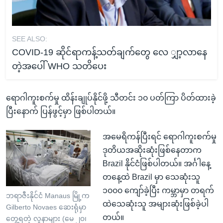
SEE ALSO:
COVID-19 ဆိုင်ရာကန့်သတ်ချက်တွေ လေ ျှာ့လာနေ
တဲ့အပေါ် WHO သတိပေး
ရောဂါကူးစက်မှု ထိန်းချုပ်နိုင်ဖို့ သီတင်း ၁၀ ပတ်ကြာ ပိတ်ထားခဲ့
ပြီးနောက် ပြန်ဖွင့်မှာ ဖြစ်ပါတယ်။
အမေရိကန်ပြီးရင် ရောဂါကူးစက်မှု
ဒုတိယအဆိုးဆုံးဖြစ်နေတာက
Brazil နိုင်ငံဖြစ်ပါတယ်။ အင်္ဂါနေ့
တနေ့ထဲ Brazil မှာ သေဆုံးသူ
၁၀၀၀ ကျော်ခဲ့ပြီး ကမ္ဘာမှာ တရက်
ဘရာဇီးနိုင်ငံ Manaus မြို့က
ထဲသေဆုံးသူ အများဆုံးဖြစ်ခဲ့ပါ
Gilberto Novaes ဆေးရုံမှာ
တယ်။
တွေ့ရတဲ့ လူနာများ (မေ ၂၀၊