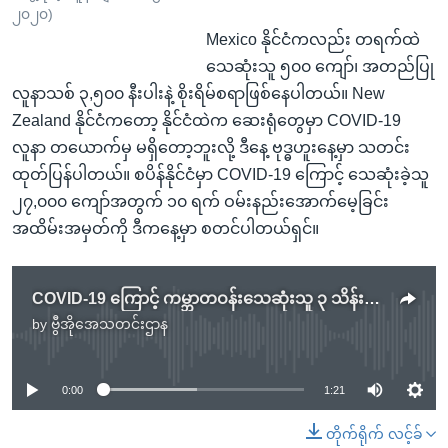
၂၀၂၀)
Mexico နိုင်ငံကလည်း တရက်ထဲ
သေဆုံးသူ ၅၀၀ ကျော်၊ အတည်ပြု
လူနာသစ် ၃,၅၀၀ နီးပါးနဲ့ စိုးရိမ်စရာဖြစ်နေပါတယ်။ New
Zealand နိုင်ငံကတော့ နိုင်ငံထဲက ဆေးရုံတွေမှာ COVID-19
လူနာ တယောက်မှ မရှိတော့ဘူးလို့ ဒီနေ့ ဗုဒ္ဓဟူးနေ့မှာ သတင်း
ထုတ်ပြန်ပါတယ်။ စပိန်နိုင်ငံမှာ COVID-19 ကြောင့် သေဆုံးခဲ့သူ
၂၇,၀၀၀ ကျော်အတွက် ၁၀ ရက် ဝမ်းနည်းအောက်မေ့ခြင်း
အထိမ်းအမှတ်ကို ဒီကနေ့မှာ စတင်ပါတယ်ရှင်။
COVID-19 ကြောင့် ကမ္ဘာတဝန်းသေဆုံးသူ ၃ သိန်းခွဲကျော်ပြီ
by
ဗွီအိုအေသတင်းဌာန
No media source currently available
0:00
1:21
တိုက်ရိုက် လင့်ခ်