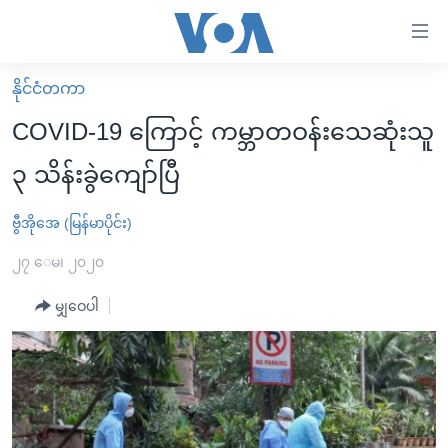
သုံး
ရ
လွယ်ကူ
နိုင်ငံတကာ
မူလစာမျက်နှာ
စေ
COVID-19 ကြောင့် ကမ္ဘာတဝန်းသေဆုံးသူ
မြန်မာ
သည့်
၃ သိန်းခွဲကျော်ပြီ
ကမ္ဘာ့သတင်းများ
Link
ဗွီဒီယို
နိုင်ငံတကာ
ဗွီအိုအေ (မြန်မာပိုင်း)
များ
သတင်းလွတ်လပ်ခွင့်
အမေရိကန်
၂၇ ေမ၊ ၂၀၂၀
ပင်မ
ရပ်ဝန်းတခု လမ်းတခု အလွန်
တရုတ်
အကြောင်းအရာ
မျှဝေပါ
သို့
အင်္ဂလိပ်စာလေ့လာမယ်
အစ္စရေး-ပါလက်စတိုင်း
ကျော်
အပတ်စဉ်ကဏ္ဍများ
အမေရိကန်သုံးအီဒီယံ
ကြည့်
ရေဒီယိုနှင့်ရုပ်သံ အချက်အလက်များ
မကြေးမုံရဲ့ အင်္ဂလိပ်စာ
ရေဒီယို
ရန်
ပင်မ
ရေဒီယို/တီဗွီအစီအစဉ်
ရုပ်ရှင်ထဲက အင်္ဂလိပ်စာ
တီဗွီ