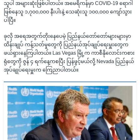
သူပါ အများဆုံးဖြစ်ပါတယ်။ အမေရိကန်မှာ COVID-19 ရောဂါ
ဖြစ်နေသူ ၁,၇၀၀,၀၀၀ နီးပါးနဲ့ သေဆုံးသူ ၁၀၀,၀၀၀ ကျော်သွား
ပါပြီ။
ခုလို အရေအတွက်တိုးနေပေမဲ့ ပြည်နယ်တော်တော်များများမှာ
ထိန်းချုပ် ကန့်သတ်မှုတွေကို ပြည်နယ်အုပ်ချုပ်ရေးမှူးတွေက
ဖယ်ရှားနေကြပါတယ်။ Las Vegas မြို့က ကာစီနိုလောင်းကစား
ရုံတွေကို ဇွန် ၄ ရက်နေ့ကစပြီး ပြန်ဖွင့်မယ်လို့ Nevada ပြည်နယ်
အုပ်ချုပ်ရေးမှူးက ကြေညာပါတယ်။