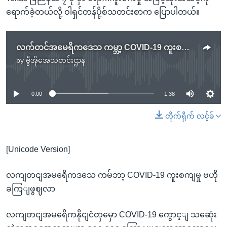
ရောက်ခဲ့တယ်လို့ ဝါရှင်တန်ပို့စ်သတင်းစာက ပြောပါတယ်။
လက်တင်အမေရိကဒေသ ကမ္ဘာ့ COVID-19 ကူးစက်မှု ဗဟိုချက်ဖြစ်လာ
by
ဗွီအိုအေသတင်းဌာန
No media source currently available
0:00
1:38
တိုက်ရိုက် လင့်ခ်
[Unicode Version]
လကျတငျအမရေိကဒသေ ကမ်ဘာ့ COVID-19 ကူးစကျမှု ဗဟို
ခကြျဖွဈလာ
လကျတငျအမရေိကနိုငျငံတှမှော COVID-19 ကွောင့ျ သဆေုံး