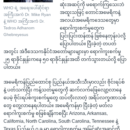
ဆုံးအဆင့်ကို မရောက်ကြသေးဘဲ
WHO ရဲ့ အရေးပေါ်ဆိုင်ရာ
အထူးသဖြင့် တောင်အမေရိကနဲ့
အကြီးအကဲ Dr. Mike Ryan
အလယ်အမေရိကဒေသတွေမှာ
နဲ့ WHO အကြီးအကဲ Dr.
ရောဂါကူးစက်မှုတွေက
Tedros Adhanom
Ghebreyesus
ပြင်းပြင်းထန်ထန် ဖြစ်နေတုန်းပဲလို့
ပြောပါတယ်။ ပြီးခဲ့တဲ့ တပတ်
အတွင်း အဲဒီဒေသကနိုင်ငံအတော်များများမှာ ရောဂါကူးစက်မှု
၂၅ ရာခိုင်နှုန်းကနေ ၅၀ ရာခိုင်နှုန်းအထိ တက်သွားတယ်လို့ ပြော
ပါတယ်။
အမေရိကန်ပြည်ထောင်စု ပြည်နယ်အသီးသီးမှာလည်း ဗိုင်းရပ်စ်
နဲ့ ပတ်သက်ပြီး ကန့်သတ်မှုတွေကို ဆက်လက်ဖြေလျော့လာနေ
ပေမဲ့ ဗိုင်းရပ်စ်ကူးစက်မှုတွေ ထပ်တိုးလာတဲ့ အရိပ်လက္ခဏာသစ်
တွေ တွေ့လာနေရပါတယ်။ အမေရိကန်မှာ ပြီးခဲ့တဲ့ မတ်လ
ရောဂါကူးစက်မှု စဖြစ်ချိန်ကစပြီး Arizona, Arkansas,
California, North Carolina, South Carolina, Tennessee နဲ့
Texas ပြည်နယ် ၇ ခု မှာ ရောဂါကူးစက်မှု အမြင့်ဆုံးအဆင့်ကို