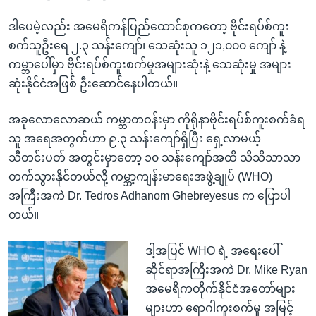
ဒါပေမဲ့လည်း အမေရိကန်ပြည်ထောင်စုကတော့ ဗိုင်းရပ်စ်ကူး
စက်သူဦးရေ ၂.၃ သန်းကျော်၊ သေဆုံးသူ ၁၂၁,၀၀၀ ကျော် နဲ့
ကမ္ဘာပေါ်မှာ ဗိုင်းရပ်စ်ကူးစက်မှုအများဆုံးနဲ့ သေဆုံးမှု အများ
ဆုံးနိုင်ငံအဖြစ် ဦးဆောင်နေပါတယ်။
အခုလောလောဆယ် ကမ္ဘာတဝန်းမှာ ကိုရိုနာဗိုင်းရပ်စ်ကူးစက်ခံရ
သူ အရေအတွက်ဟာ ၉.၃ သန်းကျော်ရှိပြီး ရှေ့လာမယ့်
သီတင်းပတ် အတွင်းမှာတော့ ၁၀ သန်းကျော်အထိ သိသိသာသာ
တက်သွားနိုင်တယ်လို့ ကမ္ဘာ့ကျန်းမာရေးအဖွဲ့ချုပ် (WHO)
အကြီးအကဲ Dr. Tedros Adhanom Ghebreyesus က ပြောပါ
တယ်။
ဒါ့အပြင် WHO ရဲ့ အရေးပေါ်
ဆိုင်ရာအကြီးအကဲ Dr. Mike Ryan
အမေရိကတိုက်နိုင်ငံအတော်များ
များဟာ ရောဂါကူးစက်မှု အမြင့်