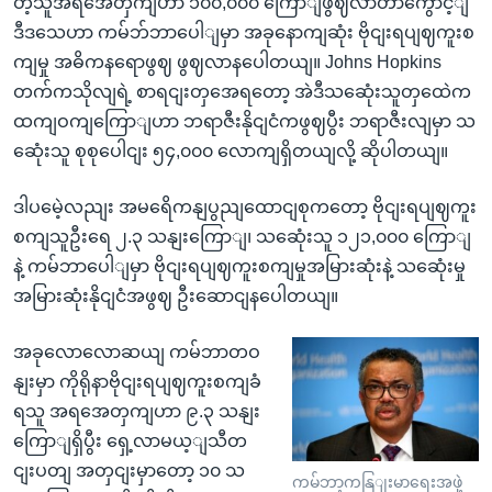
တဲ့သူအရအေတှကျဟာ ၁၀၀,၀၀၀ ကြောျဖွဈလာတာကွောင့ျ
ဒီဒသေဟာ ကမ်ဘ်ဘာပေါျမှာ အခုနောကျဆုံး ဗိုငျးရပျဈကူးစ
ကျမှု အဓိကနရောဖွဈ ဖွဈလာနပေါတယျ။ Johns Hopkins
တက်ကသိုလျရဲ့ စာရငျးတှအေရတော့ အဲဒီသဆေုံးသူတှထေဲက
ထကျဝကျကြောျဟာ ဘရာဇီးနိုငျငံကဖွဈပွီး ဘရာဇီးလျမှာ သ
ဆေုံးသူ စုစုပေါငျး ၅၄,၀၀၀ လောကျရှိတယျလို့ ဆိုပါတယျ။
ဒါပမေဲ့လညျး အမရေိကနျပွညျထောငျစုကတော့ ဗိုငျးရပျဈကူး
စကျသူဦးရေ ၂.၃ သနျးကြောျ၊ သဆေုံးသူ ၁၂၁,၀၀၀ ကြောျ
နဲ့ ကမ်ဘာပေါျမှာ ဗိုငျးရပျဈကူးစကျမှုအမြားဆုံးနဲ့ သဆေုံးမှု
အမြားဆုံးနိုငျငံအဖွဈ ဦးဆောငျနပေါတယျ။
အခုလောလောဆယျ ကမ်ဘာတဝ
နျးမှာ ကိုရိုနာဗိုငျးရပျဈကူးစကျခံ
ရသူ အရအေတှကျဟာ ၉.၃ သနျး
ကြောျရှိပွီး ရှေ့လာမယ့ျသီတ
ငျးပတျ အတှငျးမှာတော့ ၁၀ သ
ကမ်ဘာ့ကနြျးမာရေးအဖှဲ့