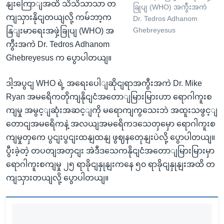
နျးကြောျအထိ သိသိသာသာ တ
ခြုပျ (WHO) အကွီးအကဲ
ကျသှားနိုငျတယျလို့ ကမ်ဘာ့က
Dr. Tedros Adhanom
Ghebreyesus
နြျးမာရေးအဖှဲ့ခြုပျ (WHO) အ
ကွီးအကဲ Dr. Tedros Adhanom
Ghebreyesus က ပွောပါတယျ။
ဒါ့အပွငျ WHO ရဲ့ အရေးပေါျဆိုငျရာအကွီးအကဲ Dr. Mike
Ryan အမရေိကတိုကျနိုငျငံအတောျမြားမြားဟာ ရောဂါကူးစ
ကျမှု အမွင့ျဆုံးအဆင့ျကို မရောကျကွသေးဘဲ အထူးသဖွင့ျ
တောငျအမရေိကနဲ့ အလယျအမရေိကဒသေတှမှော ရောဂါကူးစ
ကျမှုတှကေ ပွငျးပွငျးထနျထနျ ဖွဈနတေုနျးပဲလို့ ပွောပါတယျ။
ပွီးခဲ့တဲ့ တပတျအတှငျး အဲဒီဒသေကနိုငျငံအတောျမြားမြားမှာ
ရောဂါကူးစကျမှု ၂၅ ရာခိုငျနှုနျးကနေ ၅၀ ရာခိုငျနှုနျးအထိ တ
ကျသှားတယျလို့ ပွောပါတယျ။