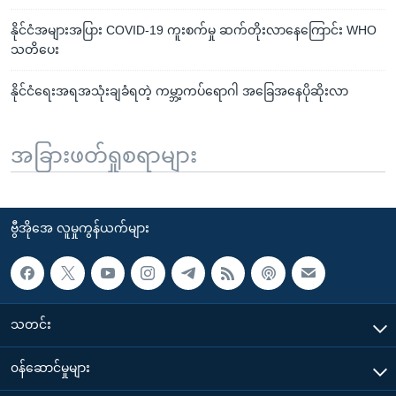
နိုင်ငံအများအပြား COVID-19 ကူးစက်မှု ဆက်တိုးလာနေကြောင်း WHO
သတိပေး
နိုင်ငံရေးအရအသုံးချခံရတဲ့ ကမ္ဘာ့ကပ်ရောဂါ အခြေအနေပိုဆိုးလာ
အခြားဖတ်ရှုစရာများ
ဗွီအိုအေ လူမှုကွန်ယက်များ
သတင်း
၀န်ဆောင်မှုများ