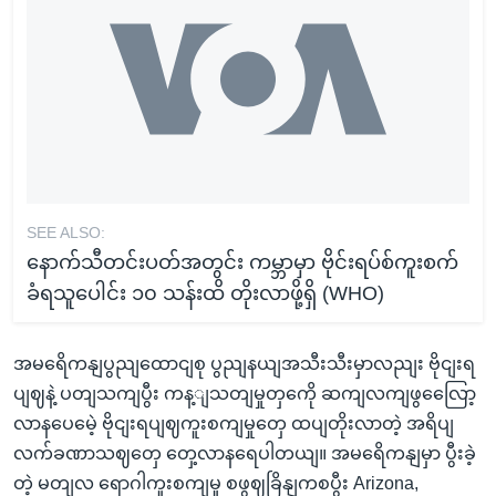
SEE ALSO:
နောက်သီတင်းပတ်အတွင်း ကမ္ဘာမှာ ဗိုင်းရပ်စ်ကူးစက်
ခံရသူပေါင်း ၁၀ သန်းထိ တိုးလာဖို့ရှိ (WHO)
အမရေိကနျပွညျထောငျစု ပွညျနယျအသီးသီးမှာလညျး ဗိုငျးရ
ပျဈနဲ့ ပတျသကျပွီး ကန့ျသတျမှုတှကေို ဆကျလကျဖွလြေော့
လာနပေမေဲ့ ဗိုငျးရပျဈကူးစကျမှုတှေ ထပျတိုးလာတဲ့ အရိပျ
လက်ခဏာသဈတှေ တှေ့လာနရေပါတယျ။ အမရေိကနျမှာ ပွီးခဲ့
တဲ့ မတျလ ရောဂါကူးစကျမှု စဖွဈခြိနျကစပွီး Arizona,