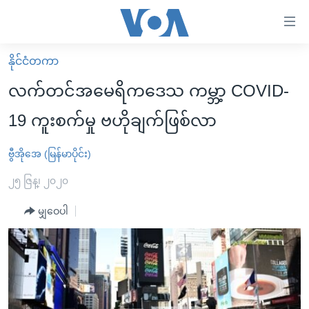
သုံး
ရ
လွယ်ကူ
နိုင်ငံတကာ
မူလစာမျက်နှာ
စေ
လက်တင်အမေရိကဒေသ ကမ္ဘာ့ COVID-
မြန်မာ
သည့်
19 ကူးစက်မှု ဗဟိုချက်ဖြစ်လာ
ကမ္ဘာ့သတင်းများ
Link
ဗွီဒီယို
နိုင်ငံတကာ
ဗွီအိုအေ (မြန်မာပိုင်း)
များ
သတင်းလွတ်လပ်ခွင့်
အမေရိကန်
၂၅ ဇြန္၊ ၂၀၂၀
ပင်မ
ရပ်ဝန်းတခု လမ်းတခု အလွန်
တရုတ်
အကြောင်းအရာ
မျှဝေပါ
သို့
အင်္ဂလိပ်စာလေ့လာမယ်
အစ္စရေး-ပါလက်စတိုင်း
ကျော်
အပတ်စဉ်ကဏ္ဍများ
အမေရိကန်သုံးအီဒီယံ
ကြည့်
ရေဒီယိုနှင့်ရုပ်သံ အချက်အလက်များ
မကြေးမုံရဲ့ အင်္ဂလိပ်စာ
ရေဒီယို
ရန်
ပင်မ
ရေဒီယို/တီဗွီအစီအစဉ်
ရုပ်ရှင်ထဲက အင်္ဂလိပ်စာ
တီဗွီ