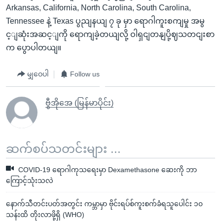
Arkansas, California, North Carolina, South Carolina,
Tennessee နဲ့ Texas ပွညျနယျ ၇ ခု မှာ ရောဂါကူးစကျမှု အမွ
င့ျဆုံးအဆင့ျကို ရောကျခဲ့တယျလို့ ဝါရှငျတနျပို့ဈသတငျးစာ
က ပွောပါတယျ။
မျှဝေပါ
Follow us
ဗွီအိုအေ (မြန်မာပိုင်း)
ဆက်စပ်သတင်းများ ...
COVID-19 ရောဂါကုသရေးမှာ Dexamethasone ဆေးကို ဘာ
ကြောင့်သုံးသလဲ
နောက်သီတင်းပတ်အတွင်း ကမ္ဘာမှာ ဗိုင်းရပ်စ်ကူးစက်ခံရသူပေါင်း ၁၀
သန်းထိ တိုးလာဖို့ရှိ (WHO)