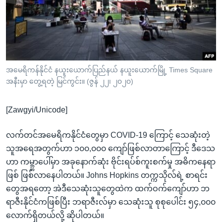
အ
သုတပဒေသာ အင်္ဂလိပ်စာ
ညွန်း
Learning English
စာမျက်နှာ
သို့
ဗွီအိုအေ လူမှုကွန်ယက်များ
ကျော်
ကြည့်
အမေရိကန်နိုင်ငံ နယူးယောက်ပြည်နယ် နယူးယောက်မြို့ Times Square
အနီးမှာ တွေ့ရတဲ့ မြင်ကွင်း။ (ဇွန် ၂၂၊ ၂၀၂၀)
ရန်
ဘာသာစကားများ
ရှာဖွေ
[Zawgyi/Unicode]
ရန်
နေရာ
လက်တင်အမေရိကနိုင်ငံတွေမှာ COVID-19 ကြောင့် သေဆုံးတဲ့
သို့
သူအရေအတွက်ဟာ ၁၀၀,၀၀၀ ကျော်ဖြစ်လာတာကြောင့် ဒီဒေသ
ကျော်
ဟာ ကမ္ဘ္ဘာပေါ်မှာ အခုနောက်ဆုံး ဗိုင်းရပ်စ်ကူးစက်မှု အဓိကနေရာ
ရန်
ဖြစ် ဖြစ်လာနေပါတယ်။ Johns Hopkins တက္ကသိုလ်ရဲ့ စာရင်း
တွေအရတော့ အဲဒီသေဆုံးသူတွေထဲက ထက်ဝက်ကျော်ဟာ ဘ
ရာဇီးနိုင်ငံကဖြစ်ပြီး ဘရာဇီးလ်မှာ သေဆုံးသူ စုစုပေါင်း ၅၄,၀၀၀
လောက်ရှိတယ်လို့ ဆိုပါတယ်။