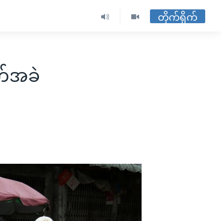
တိုက်ရိုက်
ခက်အခဲ