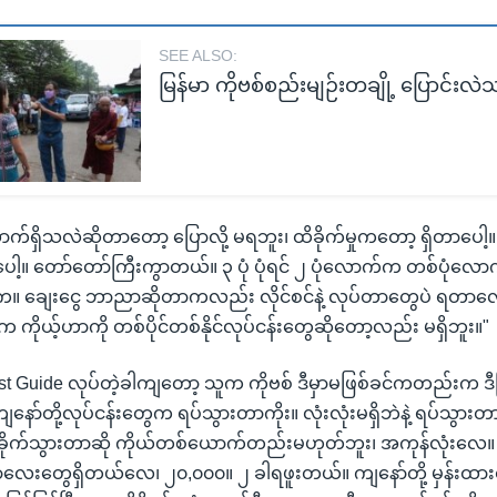
SEE ALSO:
မြန်မာ ကိုဗစ်စည်းမျဉ်းတချို့ ပြောင်းလ
်ရှိသလဲဆိုတာတော့ ပြောလို့ မရဘူး၊ ထိခိုက်မှုကတော့ ရှိတာပေါ့။ 
ေါ့။ တော်တော်ကြီးကွာတယ်။ ၃ ပုံ ပုံရင် ၂ ပုံလောက်က တစ်ပုံလော
ျေးငွေ ဘာညာဆိုတာကလည်း လိုင်စင်နဲ့ လုပ်တာတွေပဲ ရတာလေ လ
 ကိုယ့်ဟာကို တစ်ပိုင်တစ်နိုင်လုပ်ငန်းတွေဆိုတော့လည်း မရှိဘူး။"
st Guide လုပ်တဲ့ခါကျတော့ သူက ကိုဗစ် ဒီမှာမဖြစ်ခင်ကတည်းက ဒီမ
်တို့လုပ်ငန်းတွေက ရပ်သွားတာကိုး။ လုံးလုံးမရှိဘဲနဲ့ ရပ်သွားတာ
ိခိုက်သွားတာဆို ကိုယ်တစ်ယောက်တည်းမဟုတ်ဘူး၊ အကုန်လုံးလ
လေးတွေရှိတယ်လေ၊ ၂၀,၀၀၀။ ၂ ခါရဖူးတယ်။ ကျနော်တို့ မှန်းထာ