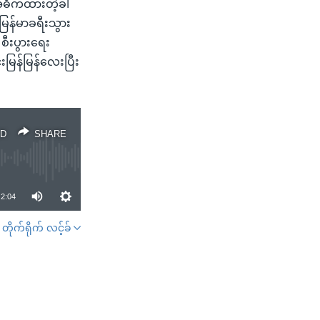
ု အဓိကထားတဲ့ခါ
 မြန်မာခရီးသွား
ီးပွားရေး
်းမြန်မြန်လေးပြီး
D
SHARE
2:04
တိုက်ရိုက် လင့်ခ်
SHARE