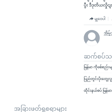
ပွီး ဒီဒုတိယလှိ
မျှဝေပါ
အိမ့်
ဆက်စပ်သတင
မြန်မာ ကိုဗစ်စည်း
ပြည်တွင်းပိုးတွေ့
ထိုင်းနယ်စပ် မြန်
အခြားဖတ်ရှုစရာများ