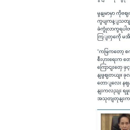
မွနျမာမှာ ကို
ကွပျကန့ျသတျမှ
ခဲကွုံလာကွရပါတ
ကြျတှကေို မ
"ကမြကတော့ စက
စီးပှားရေးက 
ကြောငျးတှေ ဖှင
နျဖွဈတယျ။ ခုလ
တောျလေး နဈနာတ
နျးကလညျး ရဖ
အသုတျတုနျးက