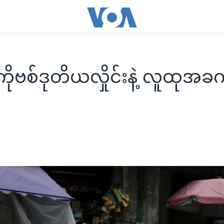
ကိုဗစ်ဒုတိယလှိုင်းနဲ့ လူထုအ