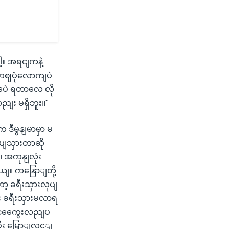
့။ အရငျကနဲ့
 တဈပုံလောကျပဲ
ေဲ ရတာလေ လို
ညျး မရှိဘူး။"
ဒီမွနျမာမှာ မ
ပျသှားတာဆို
 အကုနျလုံး
ျ။ ကနြောျတို့
ော့ ခရီးသှားလုပျ
ွား ခရီးသှားမလာရ
ျ ငှကွေေးလညျပ
ီး မြှောျလင့ျ