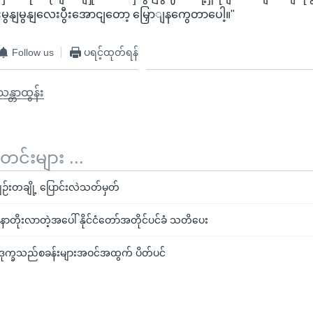
ုငျးမွနျမွနျလေးပွီးအောငျတော့ မြှောျနကွေတာပေါ့။"
Follow us
ပရင့်ထုတ်ရန်
သန္တာထွန်း
်းများ ...
မျဉ်းတချို့ ပြောင်းလဲသတ်မှတ်
လူနာတိုးလာတဲ့အပေါ် နိုင်ငံတော်အတိုင်ပင်ခံ သတိပေး
မာဒုက္ခသည်စခန်းများအဝင်အထွက် ပိတ်ပင်