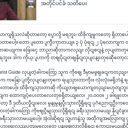
အတိုင်ပင်ခံ သတိပေး
ကျရှိသလဲဆိုတာတော့ ပွောလို့ မရဘူး၊ ထိခိုကျမှုကတော့ ရှိတာပေါ
 ကှာတာပေါ့။ တောျတောျကွီးကှာတယျ။ ၃ ပုံ ပုံရငျ ၂ ပုံလောကျက
ာဆယျက။ ခြေးငှေ ဘာညာဆိုတာကလညျး လိုငျစငျနဲ့ လုပျတာတှပ
မရဘူး။ ဒါက ကိုယ့ျဟာကို တဈပိုငျတဈနိုငျလုပျငနျးတှဆေိုတော့လ
ist Guide လုပျတဲ့ခါကတြော့ သူက ကိုဗဈ ဒီမှာမဖွဈခငျကတညျးက 
နြောျတို့လုပျငနျးတှကေ ရပျသှားတာကိုး။ လုံးလုံးမရှိဘဲနဲ့ ရ
ှားတာပေါ့။ ထိခိုကျသှားတာဆို ကိုယျတဈယောကျတညျးမဟုတျဘူး၊
ျက ထောကျပံ့ပေးတာလေးတှရှေိတယျလေ၊ ၂၀,၀၀၀။ ၂ ခါရဖူးတယ
 ဒီ ဒုတိယလှိုငျးလေး မွနျမွနျပွီးသှားလို့ရှိရငျ ပုဂံညောငျဦးကတ
တဲ့ခါကတြော့ ကိုဗဈငွိမျသှားလို့ရှိရငျ ခရီးသှားလာမယျ၊ နိုငျငံခ
ာခရီးသှားလာမယျပေါ့။ အဲ့ဒါဆိုရငျ သူ့ဟာနဲ့သူ အထိုကျအလြောက
ပှားရေးလညျပတျမှုလေးတှေ ပွနျဖွဈလာလို့ရှိရငျ ကောငျးမယျဆိုပွ