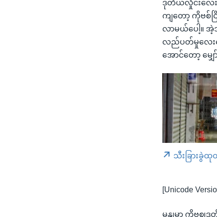
ဒုတိယလှိုင်းလေး
ကျတော့ ကိုဗစ်ငြိ
လာမယ်ပေါ့။ အဲ့
လည်ပတ်မှုလေးတွေ 
အောင်တော့ မျှေ
သီးခြားခွဲထု
[Unicode Versio
မွနျမာ ကိုဗဈဒု