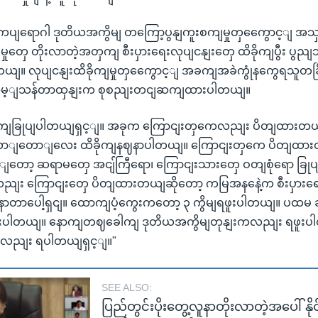
ဗဈကပျရောဂါ ဒုတိယအကွိမျ တကြော့ပွနျကူးစကျမှုတှကွေောင့ျ အ
ုတှေ တိုးလာတဲ့အတှကျ စီးပှားရေးလုပျငနျးတှေ ထိခိုကျပွီး ပ
ယျ။ လုပျငနျးထိခိုကျမှုတှကွေောင့ျ အခကျအခဲကွုံနကွေရသူတခြို့
အိမ့ျသန်တာထှနျးက စုစညျးတငျဆကျထားပါတယျ။
ျခြုပျပါတယျရှင့ျ။ အခုက ကြောငျးတှကေလညျး ပိတျထားတယ
တောျတောျလေး ထိခိုကျနဈနာပါတယျ။ ကြောငျးတှကေ ပိတျထား
့ျတော့ ဆရာမတှေ အငျ်ကြီရော၊ ကြောငျးသားတှေ ဝတျစုံရော ခြုပ
ညျး ကြောငျးတှေ ပိတျထားတယျဆိုတော့ ကမြအနနေဲ့က စီးပှားရ
ာပေါ့ရှငျ။ ထောကျပံ့ကွေးကတော့ ၃ ကွိမျရဖူးပါတယျ။ ပထမ ဆ
ူးပါတယျ။ နောကျတဈခေါကျ ဒုတိယအကွိမျတုနျးကလညျး ရဖူး
လညျး ရပါတယျရှင့ျ။"
SEE ALSO:
ပြည်တွင်းပိုးတွေ့လူနာတိုးလာတဲ့အပေါ် နို