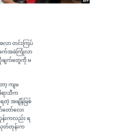
ားအလာ တင်းကြပ်
 အခက်အခဲကြုံလာ
ိုချက်တွေကို မ
ော့ ကျမ
ဒီရာသီက
တဲ့ အချိန်ဖြစ်
ော်တော်လေး
တုန်းကလည်း ရ
ုတ်တုန်းက