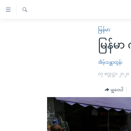
သုံး
ရ
ရှာဖွေ
လွယ်ကူ
မူလစာမျက်နှာ
မြန်မာ
ရ
စေ
မြန်မာ
လာ
မြန်မာ 
သည့်
ဒ်
ကမ္ဘာ့သတင်းများ
Link
ဗွီဒီယို
နိုင်ငံတကာ
အိမ့်သန္တာထွန်း
များ
သတင်းလွတ်လပ်ခွင့်
အမေရိကန်
၀၇ စက္တင္ဘာ၊ ၂၀၂၀
ပင်မ
ရပ်ဝန်းတခု လမ်းတခု အလွန်
တရုတ်
အကြောင်းအရာ
အင်္ဂလိပ်စာလေ့လာမယ်
မျှဝေပါ
အစ္စရေး-ပါလက်စတိုင်း
သို့
အပတ်စဉ်ကဏ္ဍများ
အမေရိကန်သုံးအီဒီယံ
ကျော်
ကြည့်
ရေဒီယိုနှင့်ရုပ်သံ အချက်အလက်များ
မကြေးမုံရဲ့ အင်္ဂလိပ်စာ
ရေဒီယို
ရန်
ရေဒီယို/တီဗွီအစီအစဉ်
ရုပ်ရှင်ထဲက အင်္ဂလိပ်စာ
တီဗွီ
ပင်မ