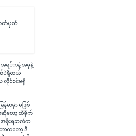
ဲသတ်မှတ်
အရင်ကနဲ့ အခုနဲ့
က်ပဲရှိတယ်
ိုင်စင်မရှိ
ြန်မာမှာ မဖြစ်
ဆိုတော့ ထိခိုက်
ေ။ အစိုးရဘက်က
းတာကတော့ ဒီ