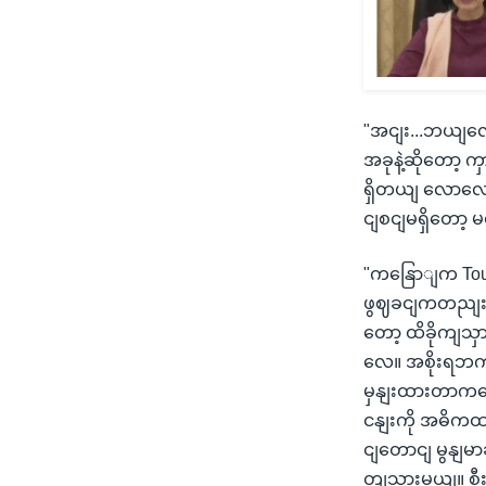
"အငျး...ဘယျလော
အခုနဲ့ဆိုတော့
ရှိတယျ လောလေ
ငျစငျမရှိတော့ 
"ကနြောျက Tour
ဖွဈခငျကတညျးက က
တော့ ထိခိုကျသ
လေ။ အစိုးရဘက
မှနျးထားတာကတော့
ငနျးကို အဓိကထား
ငျတောငျ မွနျမ
တျသှားမယျ။ စီး