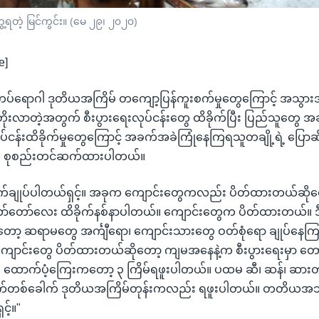
ေ့ရတဲ့ မြင်ကွင်း။ (မေ ၂၉၊ ၂၀၂၀)
e]
စ်ကပ်ရောဂါ ဒုတိယအကြိမ် တကျော့ပြန်ကူးစက်မှုတွေကြောင့် အသွ
တိုးလာတဲ့အတွက် စီးပွားရေးလုပ်ငန်းတွေ ထိခိုက်ပြီး ပြည်သူတွေ
ငန်းထိခိုက်မှုတွေကြောင့် အခက်အခဲကြုံနေကြရသူတချို့ရဲ့ ပြောဆ
်းက စုစည်းတင်ဆက်ထားပါတယ်။
ချုပ်ပါတယ်ရှင့်။ အခုက ကျောင်းတွေကလည်း ပိတ်ထားတယ်ဆိုတ
ော်တော်လေး ထိခိုက်နစ်နာပါတယ်။ ကျောင်းတွေက ပိတ်ထားတယ်။ 
်တော့ ဆရာမတွေ အင်္ကျီရော၊ ကျောင်းသားတွေ ဝတ်စုံရော ချုပ်နေကြရ
ျောင်းတွေ ပိတ်ထားတယ်ဆိုတော့ ကျမအနေနဲ့က စီးပွားရေးမှာ တ
င်။ ထောက်ပံ့ကြေးကတော့ ၃ ကြိမ်ရဖူးပါတယ်။ ပထမ ဆီ၊ ဆန်၊ ဆား
ာက်တစ်ခေါက် ဒုတိယအကြိမ်တုန်းကလည်း ရဖူးပါတယ်။ တတိယအသ
့်။"