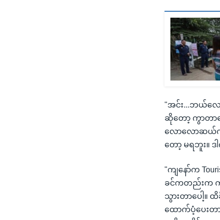
"အင်း...ဘယ်လောက
ဆိုတော့ ကွာတာပ
လောလောဆယ်က။ ခ
တော့ မရဘူး။ ဒါက
"ကျနော်က Touri
ခင်ကတည်းက ကျနော
သွားတာပေါ့။ ထ
ထောက်ပံ့ပေးတာ