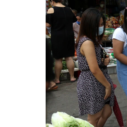
သုတပဒေသာ အင်္ဂလိပ်စာ
အ
ညွန်း
စာမျက်နှာ
သို့
ကျော်
ကြည့်
ရန်
ရှာဖွေ
ရန်
နေရာ
သို့
ကျော်
ရန်