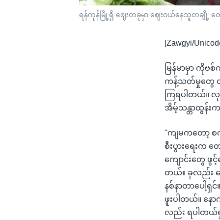
ရန်ကုန်မြို့ရှိ ဈေးတခုမှာ ဈေးဝယ်နေသူတချို့ တွ
[Zawgyi/Unicod
မြန်မာမှာ ကိုဗ
ကန့်သတ်မှုတွေ 
ကြရပါတယ်။ လုပ်
အိမ့်သန္တာထွန
"ကျမကတော့ စက်
စီးပွားရေးက တ
ကျောင်းတွေ ဖွင့
တယ်။ ခုလည်း က
နစ်နာတာပေါ့ရှ
ဖူးပါတယ်။ နေ
လည်း ရပါတယ်ရှင