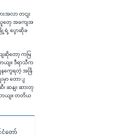
သှားအလာ တငျး
ွညျသူတှေ အခကျအ
ရဲ့ ပွောဆိုခ
ျဆိုတော့ ကမြ
တယျ။ ဒီရာသီက
ျနကွေရတဲ့ အခြိ
ေးမှာ တောျ
ီ၊ ဆနျ၊ ဆားတု
ပါတယျ။ တတိယ
င်ငံတော်