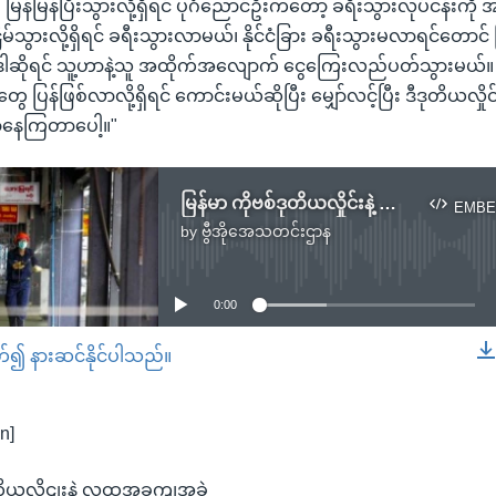
 မြန်မြန်ပြီးသွားလို့ရှိရင် ပုဂံညောင်ဦးကတော့ ခရီးသွားလုပ်ငန်းကိ
မ်သွားလို့ရှိရင် ခရီးသွားလာမယ်၊ နိုင်ငံခြား ခရီးသွားမလာရင်တောင်
ဒါဆိုရင် သူ့ဟာနဲ့သူ အထိုက်အလျောက် ငွေကြေးလည်ပတ်သွားမယ်။ စ
ပြန်ဖြစ်လာလို့ရှိရင် ကောင်းမယ်ဆိုပြီး မျှော်လင့်ပြီး ဒီဒုတိယလှိုင
ာ်နေကြတာပေါ့။"
မြန်မာ ကိုဗစ်ဒုတိယလှိုင်းနဲ့ လူထုအခက်အခဲ
EMBE
by
ဗွီအိုအေသတင်းဌာန
No media source currently available
0:00
တ်၍ နားဆင်နိုင်ပါသည်။
EMBED
n]
တိယလှိုငျးနဲ့ လူထုအခကျအခဲ