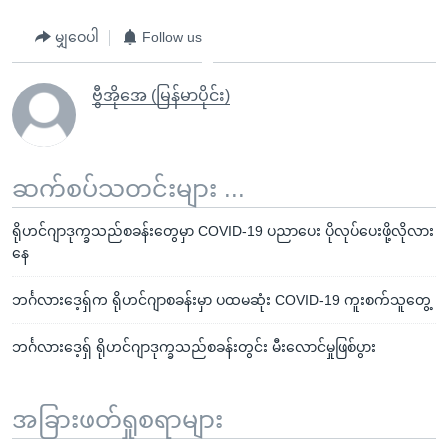
မျှဝေပါ
Follow us
ဗွီအိုအေ (မြန်မာပိုင်း)
ဆက်စပ်သတင်းများ ...
ရိုဟင်ဂျာဒုက္ခသည်စခန်းတွေမှာ COVID-19 ပညာပေး ပိုလုပ်ပေးဖို့လိုလား
နေ
ဘင်္ဂလားဒေ့ရှ်က ရိုဟင်ဂျာစခန်းမှာ ပထမဆုံး COVID-19 ကူးစက်သူတွေ့
ဘင်္ဂလားဒေ့ရှ် ရိုဟင်ဂျာဒုက္ခသည်စခန်းတွင်း မီးလောင်မှုဖြစ်ပွား
အခြားဖတ်ရှုစရာများ