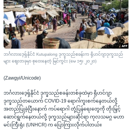
အ
သုတပဒေသာ အင်္ဂလိပ်စာ
ညွန်း
Learning English
စာမျက်နှာ
သို့
ဗွီအိုအေ လူမှုကွန်ယက်များ
ကျော်
ကြည့်
ရန်
ဘာသာစကားများ
ဘင်္ဂလားဒေ့ရှ်နိုင်ငံ Kutupalong ဒုက္ခသည်စခန်းက ရိုဟင်ဂျာဒုက္ခသည်
ရှာဖွေ
များ ဈေးတခုမှာ စုဝေးနေတဲ့ မြင်ကွင်း (မေ ၁၅၊ ၂၀၂၀)
ရန်
နေရာ
(Zawgyi/Unicode)
သို့
ကျော်
ဘင်္ဂလားဒေ့ရှ်နိုင်ငံ ဒုက္ခသည်စခန်းတစ်ခုထဲမှာ ရိုဟင်ဂျာ
ရန်
ဒုက္ခသည်တယောက် COVID-19 ရောဂါကူးစက်နေတယ်လို့
အတည်ပြုခဲ့ပြီးနောက် ကပ်ရောဂါ တုံ့ပြန်ရေးတွေကို တိုးမြှင့်
ဆောင်ရွက်နေတယ်လို့ ဒုက္ခသည်များဆိုင်ရာ ကုလသမဂ္ဂ မဟာ
မင်းကြီးရုံး (UNHCR) က ပြောကြားလိုက်ပါတယ်။