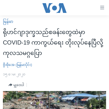
သုံး
ရ
လွယ်ကူ
မြန်မာ
မူလစာမျက်နှာ
စေ
ရိုဟင်ဂျာဒုက္ခသည်စခန်းတွေထဲမှာ
မြန်မာ
သည့်
COVID-19 ကာကွယ်ရေး တိုးလုပ်နေပြီလို့
ကမ္ဘာ့သတင်းများ
Link
ကုလသမဂ္ဂပြော
ဗွီဒီယို
နိုင်ငံတကာ
များ
သတင်းလွတ်လပ်ခွင့်
အမေရိကန်
ပင်မ
ဗွီအိုအေ (မြန်မာပိုင်း)
ရပ်ဝန်းတခု လမ်းတခု အလွန်
တရုတ်
အကြောင်းအရာ
၁၅ ေမ၊ ၂၀၂၀
သို့
အင်္ဂလိပ်စာလေ့လာမယ်
အစ္စရေး-ပါလက်စတိုင်း
ကျော်
မျှဝေပါ
အပတ်စဉ်ကဏ္ဍများ
အမေရိကန်သုံးအီဒီယံ
ကြည့်
ရေဒီယိုနှင့်ရုပ်သံ အချက်အလက်များ
မကြေးမုံရဲ့ အင်္ဂလိပ်စာ
ရေဒီယို
ရန်
ပင်မ
ရေဒီယို/တီဗွီအစီအစဉ်
ရုပ်ရှင်ထဲက အင်္ဂလိပ်စာ
တီဗွီ