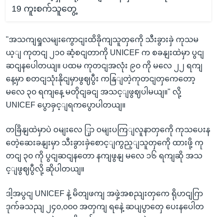
19 ကူးစက်သူတွေ့
"အသကျရှုလမျးကွောငျးထိခိုကျသူတှကေို သီးခွားခှဲ ကုသမ
ယ့ျ ကုတငျ ၂၁၀ ဆံ့စငျတာကို UNICEF က စခနျးထဲမှာ ပွငျ
ဆငျနပေါတယျ။ ပထမ ကုတငျအလုံး ၉၀ ကို မလေ ၂၂ ရကျ
နေ့မှာ စတငျသုံးနိုငျမှာဖွဈပွီး ကနြျတဲ့ကုတငျတှကေတော့
မလေ ၃၀ ရကျနေ့ မတိုငျခငျ အသင့ျဖွဈပါမယျ။" လို့
UNICEF ပွောခှင့ျရကပွောပါတယျ။
တခြိနျထဲမှာပဲ ဝမျးလေ ြှာ ဝမျးပကြျလူနာတှကေို ကုသပေးန
တေဲ့ဆေးခနျးမှာ သီးခွားခှဲစောင့ျကွည့ျသူတှကေို ထားဖို့ ကု
တငျ ၃၀ ကို ပွငျဆငျနတော နကျဖွနျ မလေ ၁၆ ရကျဆို အသ
င့ျဖွဈပွီလို့ ဆိုပါတယျ။
ဒါ့အပွငျ UNICEF နဲ့ မိတျဖကျ အဖှဲ့အစညျးတှကေ ရိုဟငျဂြာ
ဒုက်ခသညျ ၂၄၀,၀၀၀ အတှကျ ရနေဲ့ ဆပျပွာတှေ ပေးနပေါတ