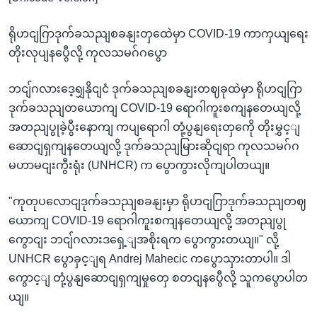
ရိုဟငျဂြာဒုက်ခသညျစခနျးတှထေဲမှာ COVID-19 ကာကှယျရေး
တိုးလုပျနပွေီလို့ ကုလသမဂ်ဂပွော
ဘငျ်ဂလားဒေ့ရျှနိုငျငံ ဒုက်ခသညျစခနျးတဈခုထဲမှာ ရိုဟငျဂြာ
ဒုက်ခသညျတယောကျ COVID-19 ရောဂါကူးစကျနတေယျလို့
အတညျပွုခဲ့ပွီးနောကျ ကပျရောဂါ တုံ့ပွနျရေးတှကေို တိုးမွှင့ျ
ဆောငျရှကျနတေယျလို့ ဒုက်ခသညျမြားဆိုငျရာ ကုလသမဂ်ဂ
မဟာမငျးကွီးရုံး (UNHCR) က ပွောကွားလိုကျပါတယျ။
"ကုတုပလောငျဒုက်ခသညျစခနျးမှာ ရိုဟငျဂြာဒုက်ခသညျတဈ
ယောကျ COVID-19 ရောဂါကူးစကျနတေယျလို့ အတညျပွု
ကွောငျး ဘငျ်ဂလားဒရှေ့ျအစိုးရက ပွောကွားတယျ။" လို့
UNHCR ပွောခှင့ျရ Andrej Mahecic ကပွောသှားတာပါ။ ဒါ
ကွောင့ျ တုံ့ပွနျဆောငျရှကျမှုတှေ စတငျနပွေီလို့ သူကပွောပါတ
ယျ။