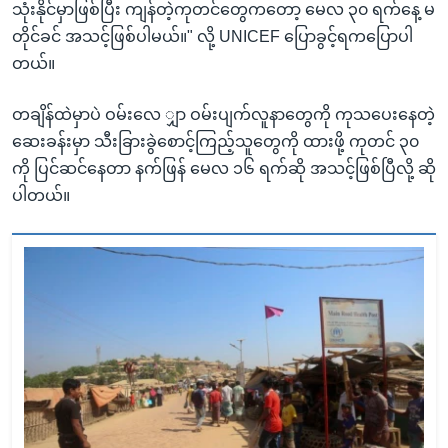
သုံးနိုင်မှာဖြစ်ပြီး ကျန်တဲ့ကုတင်တွေကတော့ မေလ ၃၀ ရက်နေ့ မ
တိုင်ခင် အသင့်ဖြစ်ပါမယ်။" လို့ UNICEF ပြောခွင့်ရကပြောပါ
တယ်။
တချိန်ထဲမှာပဲ ဝမ်းလေ ျှာ ဝမ်းပျက်လူနာတွေကို ကုသပေးနေတဲ့
ဆေးခန်းမှာ သီးခြားခွဲစောင့်ကြည့်သူတွေကို ထားဖို့ ကုတင် ၃၀
ကို ပြင်ဆင်နေတာ နက်ဖြန် မေလ ၁၆ ရက်ဆို အသင့်ဖြစ်ပြီလို့ ဆို
ပါတယ်။