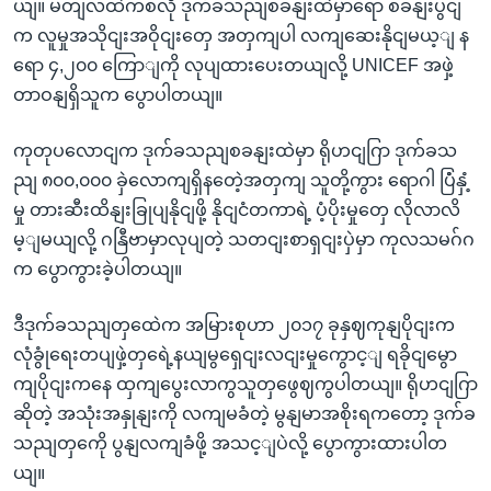
ယျ။ မတျလထဲကစလို ဒုက်ခသညျစခနျးထဲမှာရော စခနျးပွငျ
က လူမှုအသိုငျးအဝိုငျးတှေ အတှကျပါ လကျဆေးနိုငျမယ့ျ န
ရော ၄,၂၀၀ ကြောျကို လုပျထားပေးတယျလို့ UNICEF အဖှဲ့
တာဝနျရှိသူက ပွောပါတယျ။
ကုတုပလောငျက ဒုက်ခသညျစခနျးထဲမှာ ရိုဟငျဂြာ ဒုက်ခသ
ညျ ၈၀၀,၀၀၀ ခှဲလောကျရှိနတေဲ့အတှကျ သူတို့ကွား ရောဂါ ပြံံနှံ့
မှု တားဆီးထိနျးခြုပျနိုငျဖို့ နိုငျငံတကာရဲ့ ပံ့ပိုးမှုတှေ လိုလာလိ
မ့ျမယျလို့ ဂနြီဗာမှာလုပျတဲ့ သတငျးစာရှငျးပှဲမှာ ကုလသမဂ်ဂ
က ပွောကွားခဲ့ပါတယျ။
ဒီဒုက်ခသညျတှထေဲက အမြားစုဟာ ၂၀၁၇ ခုနှဈကုနျပိုငျးက
လုံခွုံရေးတပျဖှဲ့တှရေဲ့နယျမွရှေငျးလငျးမှုကွောင့ျ ရခိုငျမွော
ကျပိုငျးကနေ ထှကျပွေးလာကွသူတှဖွေဈကွပါတယျ။ ရိုဟငျဂြာ
ဆိုတဲ့ အသုံးအနှုနျးကို လကျမခံတဲ့ မွနျမာအစိုးရကတော့ ဒုက်ခ
သညျတှကေို ပွနျလကျခံဖို့ အသင့ျပဲလို့ ပွောကွားထားပါတ
ယျ။