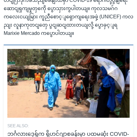
ဟငျဂြာဒုက်ခသညျစခနျးထဲမှာ COVID-19 ရောဂါတုံ့ပွနျရေး
ဆောငျရှကျမှုတှကေို ပွောသှားကွပါတယျ။ ကုလသမဂ်ဂ
ကလေးငယျမြား ကူညီစောင့ျရှောကျရေးအဖှဲ့ (UNICEF) ကလ
ညျး လူနာကုတငျတှေ ပွငျဆငျထားတယျလို့ ပွောခှင့ျရ
Marixie Mercado ကပွောပါတယျ။
SEE ALSO:
ဘင်္ဂလားဒေ့ရှ်က ရိုဟင်ဂျာစခန်းမှာ ပထမဆုံး COVID-