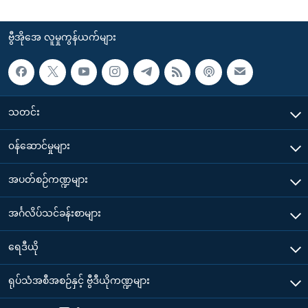
ဗွီအိုအေ လူမှုကွန်ယက်များ
သတင်း
၀န်ဆောင်မှုများ
အပတ်စဉ်ကဏ္ဍများ
အင်္ဂလိပ်သင်ခန်းစာများ
ရေဒီယို
ရုပ်သံအစီအစဉ်နှင့် ဗွီဒီယိုကဏ္ဍများ