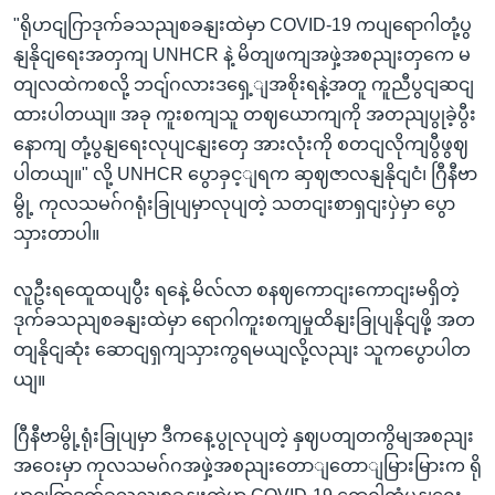
"ရိုဟငျဂြာဒုက်ခသညျစခနျးထဲမှာ COVID-19 ကပျရောဂါတုံ့ပွ
နျနိုငျရေးအတှကျ UNHCR နဲ့ မိတျဖကျအဖှဲ့အစညျးတှကေ မ
တျလထဲကစလို့ ဘငျ်ဂလားဒရှေ့ျအစိုးရနဲ့အတူ ကူညီပွငျဆငျ
ထားပါတယျ။ အခု ကူးစကျသူ တဈယောကျကို အတညျပွုခဲ့ပွီး
နောကျ တုံ့ပွနျရေးလုပျငနျးတှေ အားလုံးကို စတငျလိုကျပွီဖွဈ
ပါတယျ။" လို့ UNHCR ပွောခှင့ျရက ဆှဈဇာလနျနိုငျငံ၊ ဂြီနီဗာ
မွို့ ကုလသမဂ်ဂရုံးခြုပျမှာလုပျတဲ့ သတငျးစာရှငျးပှဲမှာ ပွော
သှားတာပါ။
လူဦးရထေူထပျပွီး ရနေဲ့ မိလ်လာ စနဈကောငျးကောငျးမရှိတဲ့
ဒုက်ခသညျစခနျးထဲမှာ ရောဂါကူးစကျမှုထိနျးခြုပျနိုငျဖို့ အတ
တျနိုငျဆုံး ဆောငျရှကျသှားကွရမယျလို့လညျး သူကပွောပါတ
ယျ။
ဂြီနီဗာမွို့ရုံးခြုပျမှာ ဒီကနေ့ပွုလုပျတဲ့ နှဈပတျတကွိမျအစညျး
အဝေးမှာ ကုလသမဂ်ဂအဖှဲ့အစညျးတောျတောျမြားမြားက ရို