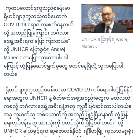
"ကုတုပလောင်ဒုက္ခသည်စခန်းမှာ
ရိုဟင်ဂျာဒုက္ခသည်တစ်ယောက်
COVID-19 ရောဂါကူးစက်နေတယ်
လို့ အတည်ပြုကြောင်း ဘင်္ဂလား
UNHCR ပြောခွင့်ရ Andrej
ဒေရှ့်အစိုးရက ပြောကြားတယ်။"
Mahecic
လို့ UNHCR ပြောခွင့်ရ Andrej
Mahecic ကပြောသွားတာပါ။ ဒါ
ကြောင့် တုံ့ပြန်ဆောင်ရွက်မှုတွေ စတင်နေပြီလို့ သူကပြောပါ
တယ်။
"ရိုဟင်ဂျာဒုက္ခသည်စခန်းထဲမှာ COVID-19 ကပ်ရောဂါတုံ့ပြန်နိုင်
ရေးအတွက် UNHCR နဲ့ မိတ်ဖက်အဖွဲ့အစည်းတွေက မတ်လထဲ
ကစလို့ ဘင်္ဂလားဒေရှ့်အစိုးရနဲ့အတူ ကူညီပြင်ဆင်ထားပါတယ်။
အခု ကူးစက်သူ တစ်ယောက်ကို အတည်ပြုခဲ့ပြီးနောက် တုံ့ပြန်
ရေးလုပ်ငန်းတွေ အားလုံးကို စတင်လိုက်ပြီဖြစ်ပါတယ်။" လို့
UNHCR ပြောခွင့်ရက ဆွစ်ဇာလန်နိုင်ငံ၊ ဂျီနီဗာမြို့ ကုလသမဂ္ဂရုံး