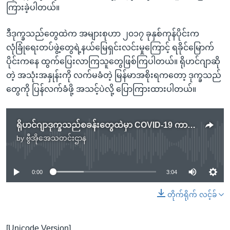
ကြားခဲ့ပါတယ်။
ဒီဒုက္ခသည်တွေထဲက အများစုဟာ ၂၀၁၇ ခုနှစ်ကုန်ပိုင်းက
လုံခြုံရေးတပ်ဖွဲ့တွေရဲ့နယ်မြေရှင်းလင်းမှုကြောင့် ရခိုင်မြောက်
ပိုင်းကနေ ထွက်ပြေးလာကြသူတွေဖြစ်ကြပါတယ်။ ရိုဟင်ဂျာဆို
တဲ့ အသုံးအနှုန်းကို လက်မခံတဲ့ မြန်မာအစိုးရကတော့ ဒုက္ခသည်
တွေကို ပြန်လက်ခံဖို့ အသင့်ပဲလို့ ပြောကြားထားပါတယ်။
ရိုဟင်ဂျာဒုက္ခသည်စခန်းတွေထဲမှာ COVID-19 ကာကွယ်ရေး တိုးလုပ်နေပြီလို့ ကုလသမဂ္ဂပြော
by
ဗွီအိုအေသတင်းဌာန
No media source currently available
0:00
3:04
တိုက်ရိုက် လင့်ခ်
[Unicode Version]