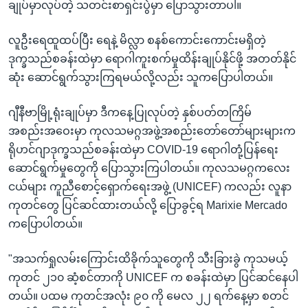
ချုပ်မှာလုပ်တဲ့ သတင်းစာရှင်းပွဲမှာ ပြောသွားတာပါ။
လူဦးရေထူထပ်ပြီး ရေနဲ့ မိလ္လာ စနစ်ကောင်းကောင်းမရှိတဲ့
ဒုက္ခသည်စခန်းထဲမှာ ရောဂါကူးစက်မှုထိန်းချုပ်နိုင်ဖို့ အတတ်နိုင်
ဆုံး ဆောင်ရွက်သွားကြရမယ်လို့လည်း သူကပြောပါတယ်။
ဂျီနီဗာမြို့ရုံးချုပ်မှာ ဒီကနေ့ပြုလုပ်တဲ့ နှစ်ပတ်တကြိမ်
အစည်းအဝေးမှာ ကုလသမဂ္ဂအဖွဲ့အစည်းတော်တော်များများက
ရိုဟင်ဂျာဒုက္ခသည်စခန်းထဲမှာ COVID-19 ရောဂါတုံ့ပြန်ရေး
ဆောင်ရွက်မှုတွေကို ပြောသွားကြပါတယ်။ ကုလသမဂ္ဂကလေး
ငယ်များ ကူညီစောင့်ရှောက်ရေးအဖွဲ့ (UNICEF) ကလည်း လူနာ
ကုတင်တွေ ပြင်ဆင်ထားတယ်လို့ ပြောခွင့်ရ Marixie Mercado
ကပြောပါတယ်။
"အသက်ရှုလမ်းကြောင်းထိခိုက်သူတွေကို သီးခြားခွဲ ကုသမယ့်
ကုတင် ၂၁၀ ဆံ့စင်တာကို UNICEF က စခန်းထဲမှာ ပြင်ဆင်နေပါ
တယ်။ ပထမ ကုတင်အလုံး ၉၀ ကို မေလ ၂၂ ရက်နေ့မှာ စတင်