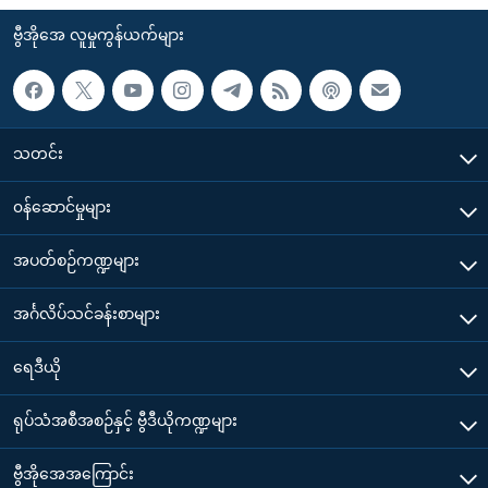
ဗွီအိုအေ လူမှုကွန်ယက်များ
သတင်း
၀န်ဆောင်မှုများ
အပတ်စဉ်ကဏ္ဍများ
အင်္ဂလိပ်သင်ခန်းစာများ
ရေဒီယို
ရုပ်သံအစီအစဉ်နှင့် ဗွီဒီယိုကဏ္ဍများ
ဗွီအိုအေအကြောင်း