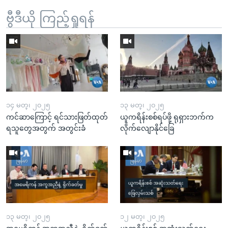
ဗွီဒီယို ကြည့်ရှုရန်
၁၄ မတ္၊ ၂၀၂၅
၁၃ မတ္၊ ၂၀၂၅
ကင်ဆာကြောင့် ရင်သားဖြတ်ထုတ်
ယူကရိန်းစစ်ရပ်ဖို့ ရုရှားဘက်က
ရသူတွေအတွက် အတွင်းခံ
လိုက်လျောနိုင်ခြေ
၁၃ မတ္၊ ၂၀၂၅
၁၂ မတ္၊ ၂၀၂၅