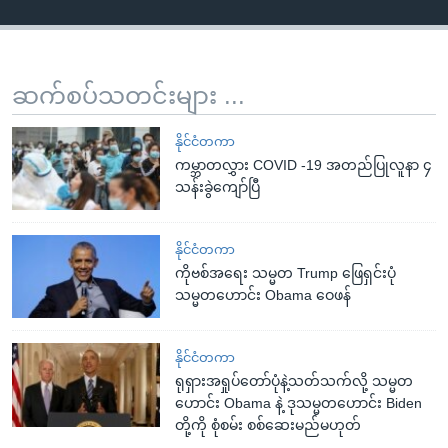
ဆက်စပ်သတင်းများ ...
နိုင်ငံတကာ
ကမ္ဘာတလွှား COVID -19 အတည်ပြုလူနာ ၄
သန်းခွဲကျော်ပြီ
နိုင်ငံတကာ
ကိုဗစ်အရေး သမ္မတ Trump ဖြေရှင်းပုံ
သမ္မတဟောင်း Obama ဝေဖန်
နိုင်ငံတကာ
ရုရှားအရှုပ်တော်ပုံနဲ့သတ်သက်လို့ သမ္မတ
ဟောင်း Obama နဲ့ ဒုသမ္မတဟောင်း Biden
တို့ကို စုံစမ်း စစ်ဆေးမည်မဟုတ်