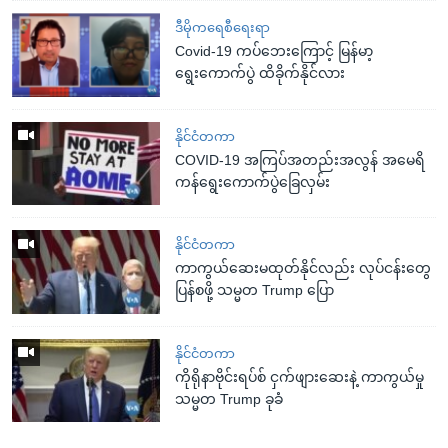
ဒီမိုကရေစီရေးရာ
Covid-19 ကပ်ဘေးကြောင့် မြန်မာ့
ရွေးကောက်ပွဲ ထိခိုက်နိုင်လား
နိုင်ငံတကာ
COVID-19 အကြပ်အတည်းအလွန် အမေရိ
ကန်ရွေးကောက်ပွဲခြေလှမ်း
နိုင်ငံတကာ
ကာကွယ်ဆေးမထုတ်နိုင်လည်း လုပ်ငန်းတွေ
ပြန်စဖို့ သမ္မတ Trump ပြော
နိုင်ငံတကာ
ကိုရိုနာဗိုင်းရပ်စ် ငှက်ဖျားဆေးနဲ့ ကာကွယ်မှု
သမ္မတ Trump ခုခံ