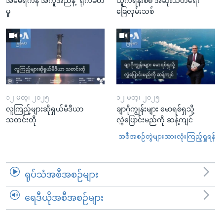
အမေရိကန် အကူအညီနဲ့ ရိုက်ခတ်
ယူကရိန်းစစ် အဆုံးသတ်ရေး
မှု
ခြေလှမ်းသစ်
၁၂ မတ္၊ ၂၀၂၅
၁၂ မတ္၊ ၂၀၂၅
လူကြည့်များဆိုရှယ်မီဒီယာ
ချာဂိုကျွန်းများ မောရစ်ရှသို့
သတင်းတို
လွှဲပြောင်းမည်ကို ဆန့်ကျင်
အစီအစဉ်တွဲများအားလုံးကြည့်ရှုရန်
ရုပ်သံအစီအစဉ်များ
ရေဒီယိုအစီအစဉ်များ