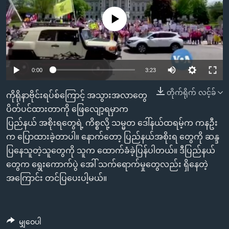
အ
သုတပဒေသာ အင်္ဂလိပ်စာ
ညွန်း
Learning English
No media source currently available
စာမျက်နှာ
သို့
ဗွီအိုအေ လူမှုကွန်ယက်များ
ကျော်
0:00
3:23
ကြည့်
ရန်
တိုက်ရိုက် လင့်ခ်
ဘာသာစကားများ
ကိုရိုနာဗိုင်းရပ်စ်ကြောင့် အသွားအလာတွေ
ရှာဖွေ
ပိတ်ပင်ထားတာကို ဖြေလျော့ရမှာက
ရန်
ပြည်နယ် အစိုးရတွေရဲ့ ကိစ္စလို့ သမ္မတ ဒေါ်နယ်ထရမ့်က ကနဦး
နေရာ
က ပြောထားခဲ့တာပါ။ နောက်တော့ ပြည်နယ်အစိုးရ တွေကို ဆန္ဒ
သို့
ပြနေသူတဲ့သူတွေကို သူက ထောက်ခံခဲ့ပြန်ပါတယ်။ ဒီပြည်နယ်
ကျော်
တွေက ရွေးကောက်ပွဲ အေါ် သက်ရောက်မှုတွေလည်း ရှိနေတဲ့
ရန်
အကြောင်း တင်ပြပေးပါ့မယ်။
မျှဝေပါ