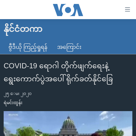
သုံး
ရ
လွယ်ကူ
နိုင်ငံတကာ
မူလစာမျက်နှာ
စေ
မြန်မာ
ဗွီဒီယို ကြည့်ရှုရန်
အကြောင်း
သည့်
ကမ္ဘာ့သတင်းများ
Link
COVID-19 ရောဂါ တိုက်ဖျက်ရေးနဲ့
ဗွီဒီယို
နိုင်ငံတကာ
များ
သတင်းလွတ်လပ်ခွင့်
အမေရိကန်
ရွေးကောက်ပွဲအပေါ် ရိုက်ခတ်နိုင်ခြေ
ပင်မ
ရပ်ဝန်းတခု လမ်းတခု အလွန်
တရုတ်
အကြောင်းအရာ
၂၅ ေမ၊ ၂၀၂၀
သို့
အင်္ဂလိပ်စာလေ့လာမယ်
အစ္စရေး-ပါလက်စတိုင်း
ရဲမင်းထွန်း
ကျော်
အပတ်စဉ်ကဏ္ဍများ
အမေရိကန်သုံးအီဒီယံ
ကြည့်
ရေဒီယိုနှင့်ရုပ်သံ အချက်အလက်များ
မကြေးမုံရဲ့ အင်္ဂလိပ်စာ
ရေဒီယို
ရန်
ပင်မ
ရေဒီယို/တီဗွီအစီအစဉ်
ရုပ်ရှင်ထဲက အင်္ဂလိပ်စာ
တီဗွီ