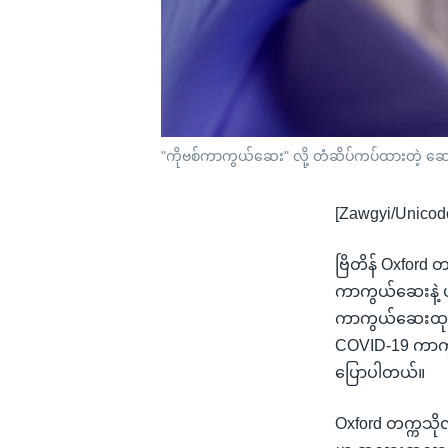
"ကိုဗစ်ကာကွယ်ဆေး" လို့ တံဆိပ်ကပ်ထားတဲ့ ဆေ
[Zawgyi/Unicod
ဗြိတိန် Oxford 
ကာကွယ်ဆေးနဲ့
ကာကွယ်ဆေးထုတ်လုပ
COVID-19 ကာကွ
ပြောပါတယ်။
Oxford တက္ကသို