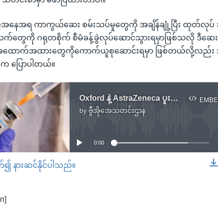
နေအရ ကာကွယ်ဆေး စမ်းသပ်မှုတွေကို အချိန်ချုံ့ပြီး ထုတ်လုပ် သ
်တွေကို ဂရုတစိုက် စီမံခန့်ခွဲလုပ်ဆောင်သွားရမှာဖြစ်သလို ဒ
ရှိ အထောက်အထားတွေကိုကောက်ယူစုဆောင်းရမှာ ဖြစ်တယ်လို့လည်း 
d က ပြောပါတယ်။
Oxford နဲ့ AstraZeneca ပူးပေါင်းစမ်းသပ်နေတဲ့ ကိုဗစ်ကာကွယ်ဆေး အလားအလာကောင်းနေ
EMBE
by
ဗွီအိုအေသတင်းဌာန
No media source currently available
0:00
တ်၍ နားဆင်နိုင်ပါသည်။
EMBED
n]