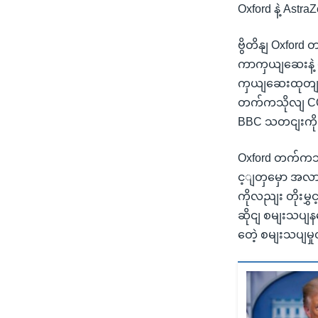
Oxford နဲ့ As
ဗွိတိနျ Oxford
ကာကှယျဆေးနဲ့
ကှယျဆေးထုတျလုပ
တက်ကသိုလျ COV
BBC သတငျးကို
Oxford တက်ကသိ
င့ျတှမှော အလား
ကိုလညျး တိုးမ
ဆိုငျ စမျးသပျ
တေဲ့ စမျးသပျမ