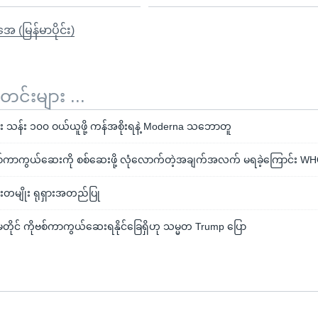
ုအေ (မြန်မာပိုင်း)
်းများ ...
 သန်း ၁၀၀ ဝယ်ယူဖို့ ကန်အစိုးရနဲ့ Moderna သဘောတူ
ုဗစ်ကာကွယ်ဆေးကို စစ်ဆေးဖို့ လုံလောက်တဲ့အချက်အလက် မရခဲ့ကြောင်း WH
တမျိုး ရုရှားအတည်ပြု
မတိုင် ကိုဗစ်ကာကွယ်ဆေးရနိုင်ခြေရှိဟု သမ္မတ Trump ပြော