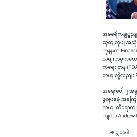
အမရေိကနျပွညျထ
ထုတျလုပျ အသုံး
တုနျးက Financi
လမျးတခုကတော့
ကဲရေး ဌာန (FD
တယျလို့လညျး F
အရေးပေါျ အခွအ
ဖွဈပမေဲ့ အခကြ
ကယျ ထိရောကျမှ
ကျတာ Andrew P
မျှဝေပါ