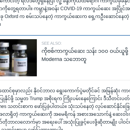
်းတဲ့ ရလဒ်တွေရှိနေပြီး လူ့ ခန္ဒာကိုယ်ထဲရောဂါ ကာကွယ်ခုခံနိုင်
ုင်တာကိုတွေ့ရတာပါ။ ကမ္ဘာနဲ့အဝန်း COVID-19 ကာကွယ်ဆေး အပြိုင်အ
ခု Oxford က စမ်းသပ်နေတဲ့ ကာကွယ်ဆေးက ရှေ့ကဦးဆောင်နေတဲ့ စ
။
SEE ALSO:
ကိုဗစ်ကာကွယ်ဆေး သန်း ၁၀၀ ဝယ်ယူဖို့ က
Moderna သဘောတူ
ာင်စုမှာလည်း နိုဝင်ဘာလ ရွေးကောက်ပွဲမတိုင်ခင် အမြန်ဆုံး 
ြုနိုင်ဖို့ သမ္မတ Trump အစိုးရက ကြိုးပမ်းနေကြောင်း ဒီသီတင်းပတ်
mes သတင်းစာက ဖော်ပြခဲ့ပါတယ်။ သုံးသပ်နေတဲ့ လုပ်ဆောင်နိုင်ခြ
ာရှိတဲ့ ကာကွယ်ဆေးကို အမေရိကန် အစားအသောက်နဲ့ ဆေးဝါးက
ိုဘာလလောက်မှာ အရေးပေါ် အသုံးပြုခွင့်ပေးဖို့ဆိုတာမျိုး ပါဝင
s သတင်းစာမှာ ဖော်ပြထားတာပါ။