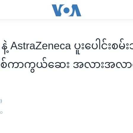
နဲ့ AstraZeneca ပူးပေါင်းစမ်
ိုဗစ်ကာကွယ်ဆေး အလားအလာ
း)
၂၀