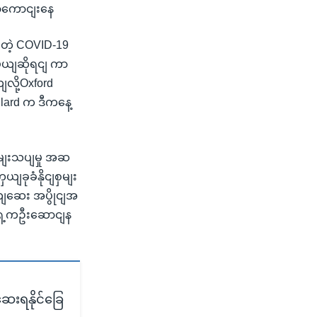
ာကောငျးနေ
တေဲ့ COVID-19
ယျဆိုရငျ ကာ
လို့Oxford
ard က ဒီကနေ့
မျးသပျမှု အဆ
ျခုခံနိုငျစှမျး
ယျဆေး အပွိုငျအ
ှေ့ကဦးဆောငျန
ေးရနိုင်ခြေ