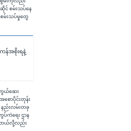
စွမ်းကိုလည်း
ဆိုင် စမ်းသပ်နေ
မ်းသပ်မှုတွေ
န်အစိုးရနဲ့
ကာကွယ်ဆေး
အစောပိုင်းတုန်း
ေ နည်းလမ်းတခု
ွပ်ကဲရေး ဌာန
်တယ်လို့လည်း