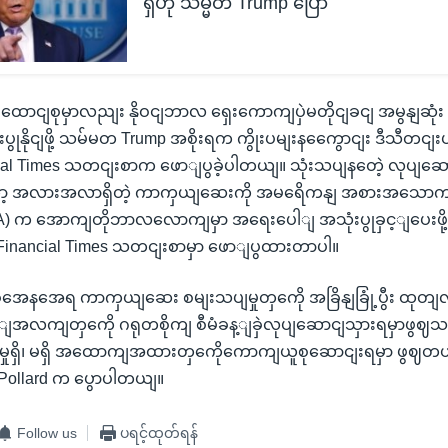
ရှိဟု သမ္မတ Trump ပြော
ောငျစုမှာလညျး နိုဝငျဘာလ ရှေးကောကျပှဲမတိုငျခငျ အမွနျဆု
ပွုနိုငျဖို့ သမ်မတ Trump အစိုးရက ကွိုးပမျးနကွေောငျး ဒီသီတငျ
al Times သတငျးစာက ဖောျပွခဲ့ပါတယျ။ သုံးသပျနတေဲ့ လုပျဆောင
 အလားအလာရှိတဲ့ ကာကှယျဆေးကို အမရေိကနျ အစားအသောကျနဲ
A) က အောကျတိုဘာလလောကျမှာ အရေးပေါျ အသုံးပွုခှင့ျပေးဖို့ဆိ
inancial Times သတငျးစာမှာ ဖောျပွထားတာပါ။
ေနအေရ ကာကှယျဆေး စမျးသပျမှုတှကေို အခြိနျခြုံ့ပွီး ထုတျလု
ျအလကျတှကေို ဂရုတစိုကျ စီမံခန့ျခှဲလုပျဆောငျသှားရမှာဖွဈ
ုရှိ၊ မရှိ အထောကျအထားတှကေိုကောကျယူစုဆောငျးရမှာ ဖွဈတယျလ
ollard က ပွောပါတယျ။
Follow us
ပရင့်ထုတ်ရန်