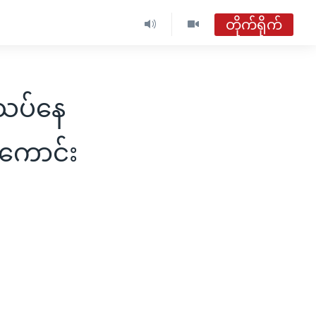
တိုက်ရိုက်
ဗွီအိုအေ မြန်မာနံနက်ခင်း
တိုက်ရိုက်ထုတ်လွှင့်မှု
းသပ်နေ
အစီအစဉ်များ
ကောင်း
ဗွီအိုအေ မြန်မာနံနက်ခင်း
ရေဒီယိုတိုက်ရိုက်နားဆင်ရန်