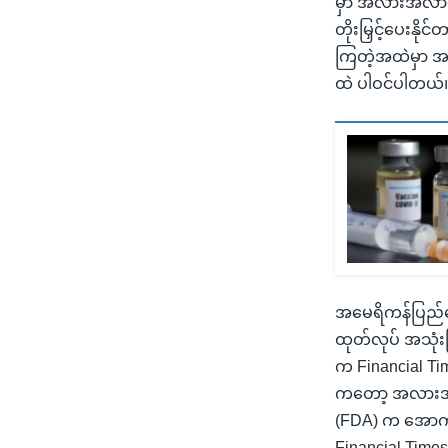
မှာ အလားအလာကောင
တိုးမြှင့်ပေးနိ
ကြတဲ့အထဲမှာ အ
ထဲ ပါဝင်ပါတယ်
အမေရိကန်ပြည်ထေ
ထုတ်လုပ် အသုံးပ
က Financial Ti
ကတော့ အလားအလ
(FDA) က အောက်တ
Financial Time