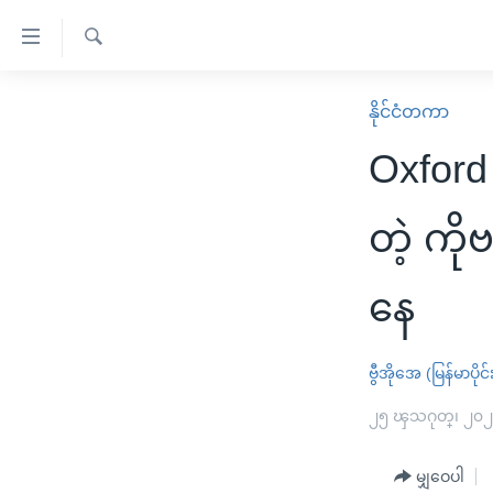
သုံး
ရ
ရှာဖွေ
လွယ်ကူ
မူလစာမျက်နှာ
နိုင်ငံတကာ
ရ
စေ
မြန်မာ
လာ
Oxford 
သည့်
ဒ်
ကမ္ဘာ့သတင်းများ
Link
ဗွီဒီယို
နိုင်ငံတကာ
တဲ့ က
များ
သတင်းလွတ်လပ်ခွင့်
အမေရိကန်
ပင်မ
နေ
ရပ်ဝန်းတခု လမ်းတခု အလွန်
တရုတ်
အကြောင်းအရာ
အင်္ဂလိပ်စာလေ့လာမယ်
အစ္စရေး-ပါလက်စတိုင်း
သို့
ဗွီအိုအေ (မြန်မာပိုင်
အပတ်စဉ်ကဏ္ဍများ
အမေရိကန်သုံးအီဒီယံ
ကျော်
ကြည့်
ရေဒီယိုနှင့်ရုပ်သံ အချက်အလက်များ
၂၅ ၾသဂုတ္၊ ၂၀
မကြေးမုံရဲ့ အင်္ဂလိပ်စာ
ရေဒီယို
ရန်
ရေဒီယို/တီဗွီအစီအစဉ်
ရုပ်ရှင်ထဲက အင်္ဂလိပ်စာ
တီဗွီ
ပင်မ
မျှဝေပါ