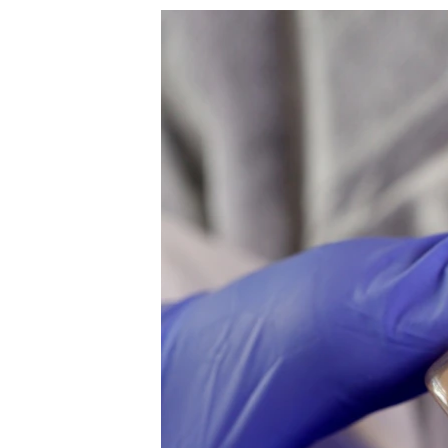
သုတပဒေသာ အင်္ဂလိပ်စာ
အ
ညွန်း
စာမျက်နှာ
သို့
ကျော်
ကြည့်
ရန်
ရှာဖွေ
ရန်
နေရာ
သို့
ကျော်
ရန်