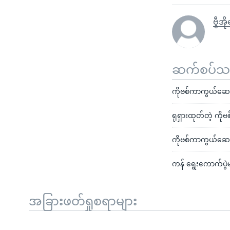
ဗွီအိ
ဆက်စပ်သတင
ကိုဗစ်ကာကွယ်ဆေး
ရုရှားထုတ်တဲ့ ကိ
ကိုဗစ်ကာကွယ်ဆေး
ကန် ရွေးကောက်ပွဲ
အခြားဖတ်ရှုစရာများ