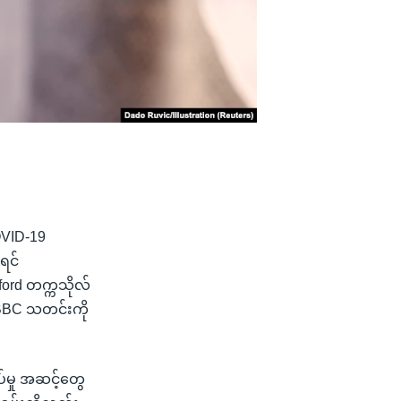
COVID-19
ရင်
xford တက္ကသိုလ်
 BBC သတင်းကို
မှု အဆင့်တွေ