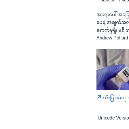
အရေးပေါ် အခြေအ
ပေမဲ့ အချက်အလက
ရောက်မှုရှိ၊ မ
Andrew Pollar
သီးခြားခွဲထု
[Unicode Versio