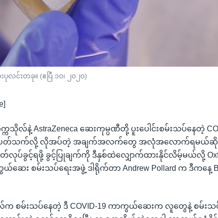
းပုလင်းတခု။ (ဧပြီ ၁၀၊ ၂၀၂၀)
e]
တက္ကသိုလ်နဲ့ AstraZeneca ဆေးကုမ္ပဏီတို့ ပူးပေါင်းစမ်းသပ်နေတဲ့ 
 ပတ်သက်လို့ လိုအပ်တဲ့ အချက်အလက်တွေ အလုံအလောက်ရမယ်ဆို
်ခွင့်ရဖို့ ခွင့်ပြုချက်ကို ဒီနှစ်ထဲလျှောက်ထားနိုင်လိမ့်မယ်လို့ O
ယ်ဆေး စမ်းသပ်ရေးအဖွဲ့ ဒါရိုက်တာ Andrew Pollard က ဒီကနေ့
လ်က စမ်းသပ်နေတဲ့ ဒီ COVID-19 ကာကွယ်ဆေးက လူတွေနဲ့ စမ်းသပ်