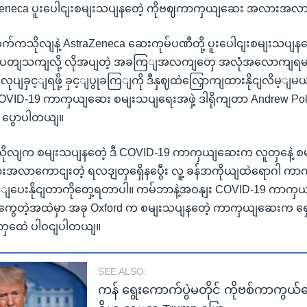
traZeneca ပူးပေါငျးစမျးသပျနတေဲ့ ကိုဗဈကာကှယျဆေး အလားအလ
 တက်ကသိုလျနဲ့ AstraZeneca ဆေးကုမ်ပဏီတို့ ပူးပေါငျးစမျးသပျန
 ပတျသကျလို့ လိုအပျတဲ့ အခကြျအလကျတှေ အလုံအလောကျရမ
ျခှင့ျရဖို့ ခှင့ျပွုခကြျကို ဒီနှဈထဲလြှောကျထားနိုငျလိမ့ျမယျ
ID-19 ကာကှယျဆေး စမျးသပျရေးအဖှဲ့ ဒါရိုကျတာ Andrew Poll
 ပွောပါတယျ။
ုလျက စမျးသပျနတေဲ့ ဒီ COVID-19 ကာကှယျဆေးက လူတှနေဲ့ စ
အလာကောငျးတဲ့ ရလဒျတှရှေိနပွေီး လူ့ ခန်ဒာကိုယျထဲရောဂါ ကာကှယ
ွှင့ျပေးနိုငျတာကိုတှေ့ရတာပါ။ ကမ်ဘာနဲ့အဝနျး COVID-19 ကာကှ
နကွေတဲ့အထဲမှာ အခု Oxford က စမျးသပျနတေဲ့ ကာကှယျဆေးက ရ
ှုတှထေဲ ပါဝငျပါတယျ။
SEE ALSO:
ကန် ရွေးကောက်ပွဲမတိုင် ကိုဗစ်ကာကွယ်ဆ