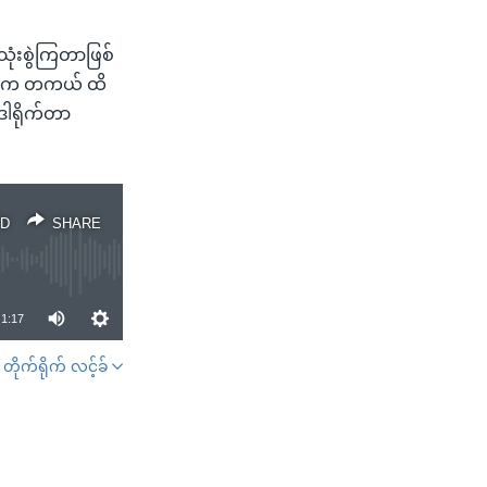
ုံးစွဲကြတာဖြစ်
ီဆေးက တကယ် ထိ
ဒါရိုက်တာ
D
SHARE
1:17
တိုက်ရိုက် လင့်ခ်
SHARE