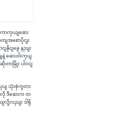
ံး ကာကှယျဆေး
းပတျအစောပိုငျး
ျနိုငျခွေ နညျး
့ ဆေးဝါးကှပျ
ုတာမြိုး ပါဝငျ
ပျ သုံးစှဲကွတာ
သလို ဒီဆေးက တ
ို့လညျး ဒါရို