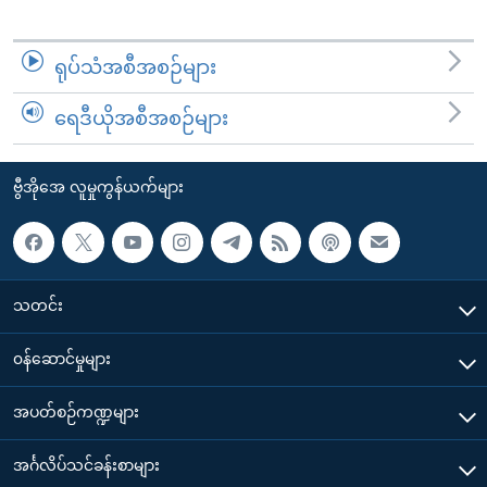
ရုပ်သံအစီအစဉ်များ
ရေဒီယိုအစီအစဉ်များ
ဗွီအိုအေ လူမှုကွန်ယက်များ
သတင်း
၀န်ဆောင်မှုများ
အပတ်စဉ်ကဏ္ဍများ
အင်္ဂလိပ်သင်ခန်းစာများ