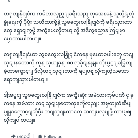
တရုတျနိုငျငံက ကမ်ဘာလှည့ျခရီးသညျတှအေနနေဲ့ သူတို့ရဲ့လုံ
ခွုံရေးကို ပိုပွီး သတိထားဖို့နဲ့ သွစတွေးလနြိုငျငံကို ခရီးသှားတာ
တှေ ရှောငျကွဖို့ အကွံပေးလိုတယျလို့ အဲဒီကွညောခကြျမှာ
ပွောထားပါတယျ။
တရုတျနိုငျငံဟာ သွစတွေးလနြိုငျငံကနေ မုယောစပါးတှေ တငျ
သှငျးနတောကို ကုနျသှယျခှနျ ၈၀ ရာခိုငျနှုနျး တိုးမွှင့ျခမြှတျ
ခဲ့တာကွောင့ျ ဒီလိုတငျသှငျးတာကို ရပျပဈလိုကျတဲ့သဘော
ရောကျသှားပါတယျ။
ဒါ့အပွငျ သွစတွေးလနြိုငျငံက အကွီးဆုံး အမဲသားကုမ်ပဏီ ၄ ခု
ကနေ အမဲသား တငျသှငျးနတောတှကေိုလညျး အမှတျတံဆိပျ
ပွူနာကွောင့ျဆိုပွီး တငျသှငျးတာတှေ ဆကျမလုပျဖို့ တားမွဈ
လိုကျပါတယျ။
မျှဝေပါ
Follow us