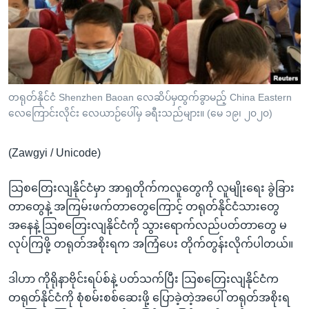
အ
သုတပဒေသာ အင်္ဂလိပ်စာ
ညွန်း
Learning English
စာမျက်နှာ
သို့
ဗွီအိုအေ လူမှုကွန်ယက်များ
ကျော်
ကြည့်
တရုတ်နိုင်ငံ Shenzhen Baoan လေဆိပ်မှထွက်ခွာမည့် China Eastern
လေကြောင်းလိုင်း လေယာဉ်ပေါ်မှ ခရီးသည်များ။ (မေ ၁၉၊ ၂၀၂၀)
ရန်
ဘာသာစကားများ
ရှာဖွေ
(Zawgyi / Unicode)
ရန်
နေရာ
သြစတြေးလျနိုင်ငံမှာ အာရှတိုက်ကလူတွေကို လူမျိုးရေး ခွဲခြား
သို့
တာတွေနဲ့ အကြမ်းဖက်တာတွေကြောင့် တရုတ်နိုင်ငံသားတွေ
ကျော်
အနေနဲ့ သြစတြေးလျနိုင်ငံကို သွားရောက်လည်ပတ်တာတွေ မ
ရန်
လုပ်ကြဖို့ တရုတ်အစိုးရက အကြံပေး တိုက်တွန်းလိုက်ပါတယ်။
ဒါဟာ ကိုရိုနာဗိုင်းရပ်စ်နဲ့ ပတ်သက်ပြီး သြစတြေးလျနိုင်ငံက
တရုတ်နိုင်ငံကို စုံစမ်းစစ်ဆေးဖို့ ပြောခဲ့တဲ့အပေါ် တရုတ်အစိုးရ