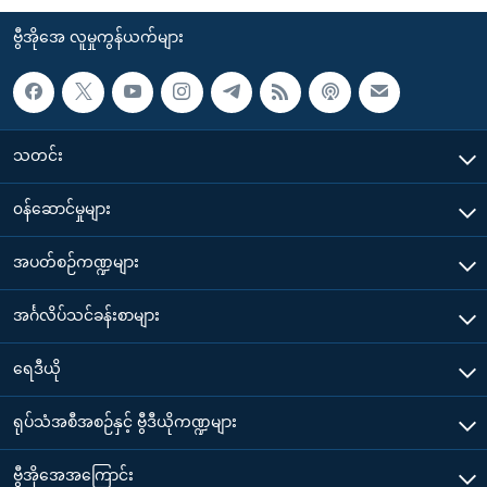
ဗွီအိုအေ လူမှုကွန်ယက်များ
သတင်း
၀န်ဆောင်မှုများ
အပတ်စဉ်ကဏ္ဍများ
အင်္ဂလိပ်သင်ခန်းစာများ
ရေဒီယို
ရုပ်သံအစီအစဉ်နှင့် ဗွီဒီယိုကဏ္ဍများ
ဗွီအိုအေအကြောင်း