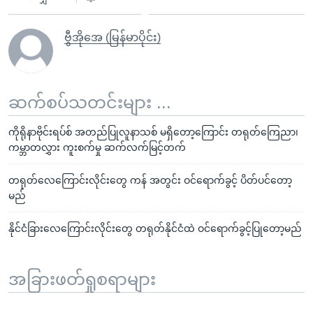
ဗွီအိုအေ (မြန်မာပိုင်း)
ဆက်စပ်သတင်းများ ...
ကိုရိုနာဗိုင်းရပ်စ် အတည်ပြုလူနာသစ် မရှိတော့ကြောင်း တရုတ်ကြေညာ၊
ကမ္ဘာတလွှား ကူးစက်မှု ဆက်လက်မြင့်တက်
တရုတ်လေကြောင်းလိုင်းတွေ ကန် အတွင်း ဝင်ရောက်ခွင့် ပိတ်ပင်တော့
မည်
နိုင်ငံခြားလေကြောင်းလိုင်းတွေ တရုတ်နိုင်ငံထဲ ဝင်ရောက်ခွင့်ပြုတော့မည်
အခြားဖတ်ရှုစရာများ