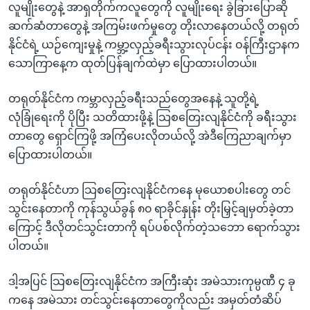
လူမျိုးတွေနဲ့ အာရှတိုက်ကလူတွေကို လူမျိုးရေး ခွဲခြားပြောဆို
ဆက်ဆံတာတွေနဲ့ အကြမ်းဖက်မှုတွေ တိုးလာနေတယ်လို့ တရုတ်
နိုင်ငံရဲ့ ယဉ်ကျေးမှုနဲ့ ကမ္ဘာ့လှည့်ခရီးသွားလုပ်ငန်း ဝန်ကြီးဌာနက
သောကြာနေ့က ထုတ်ပြန်ချက်ထဲမှာ ပြောထားပါတယ်။
တရုတ်နိုင်ငံက ကမ္ဘာလှည့်ခရီးသည်တွေအနေနဲ့ သူတို့ရဲ့
လုံခြုံရေးကို ပိုပြီး သတိထားဖို့နဲ့ သြစတြေးလျနိုင်ငံကို ခရီးသွား
တာတွေ ရှောင်ကြဖို့ အကြံပေးလိုတယ်လို့ အဲဒီကြေညာချက်မှာ
ပြောထားပါတယ်။
တရုတ်နိုင်ငံဟာ သြစတြေးလျနိုင်ငံကနေ မုယောစပါးတွေ တင်
သွင်းနေတာကို ကုန်သွယ်ခွန် ၈၀ ရာခိုင်နှုန်း တိုးမြှင့်ချမှတ်ခဲ့တာ
ကြောင့် ဒီလိုတင်သွင်းတာကို ရပ်ပစ်လိုက်တဲ့သဘော ရောက်သွား
ပါတယ်။
ဒါ့အပြင် သြစတြေးလျနိုင်ငံက အကြီးဆုံး အမဲသားကုမ္ပဏီ ၄ ခု
ကနေ အမဲသား တင်သွင်းနေတာတွေကိုလည်း အမှတ်တံဆိပ်