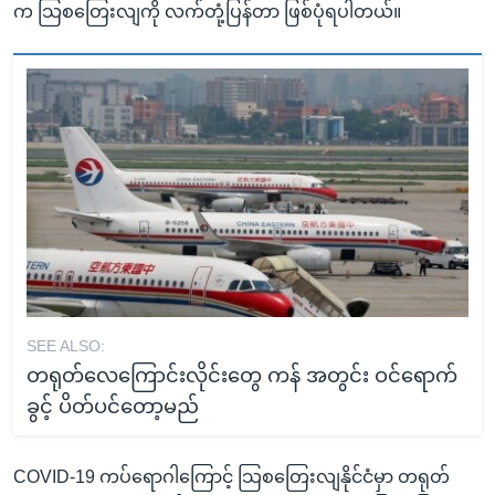
က သြစတြေးလျကို လက်တုံ့ပြန်တာ ဖြစ်ပုံရပါတယ်။
SEE ALSO:
တရုတ်လေကြောင်းလိုင်းတွေ ကန် အတွင်း ဝင်ရောက်
ခွင့် ပိတ်ပင်တော့မည်
COVID-19 ကပ်ရောဂါကြောင့် သြစတြေးလျနိုင်ငံမှာ တရုတ်