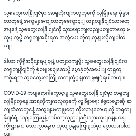
သွစတွေးလနြိုငျငံမှာ အာရှတိုကျကလူတှကေို လူမြိုးရေး ခှဲခွား
တာတှနေဲ့ အကွမျးဖကျတာတှကွေောင့ျ တရုတျနိုငျငံသားတှေ
အနနေဲ့ သွစတွေးလနြိုငျငံကို သှားရောကျလညျပတျတာတှေ မ
လုပျကွဖို့ တရုတျအစိုးရက အကွံပေး တိုကျတှနျးလိုကျပါတ
ယျ။
ဒါဟာ ကိုရိုနာဗိုငျးရပျဈနဲ့ ပတျသကျပွီး သွစတွေးလနြိုငျငံက
တရုတျနိုငျငံကို စုံစမျးစဈဆေးဖို့ ပွောခဲ့တဲ့အပေါျ တရုတျ
အစိုးရက သွစတွေးလကြို လကျတုံ့ပွနျတာ ဖွဈပုံရပါတယျ။
COVID-19 ကပျရောဂါကွောင့ျ သွစတွေးလနြိုငျငံမှာ တရုတျ
လူမြိုးတှနေဲ့ အာရှတိုကျကလူတှကေို လူမြိုးရေး ခှဲခွားပွောဆို ဆ
ကျဆံတာတှနေဲ့ အကွမျးဖကျမှုတှေ တိုးလာနတေယျလို့ တရုတျ
နိုငျငံရဲ့ ယဉျကြေးမှုနဲ့ ကမ်ဘာ့လှည့ျခရီးသှားလုပျငနျး ဝနျ
ကွီးဌာနက သောကွာနေ့က ထုတျပွနျခကြျထဲမှာ ပွောထားပါတ
ယျ။