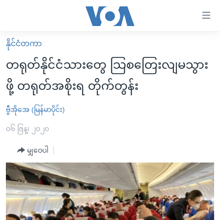
သုံး
ရ
လွယ်ကူ
နိုင်ငံတကာ
မူလစာမျက်နှာ
စေ
တရုတ်နိုင်ငံသားတွေ သြစတြေးလျမသွား
မြန်မာ
သည့်
ဖို့ တရုတ်အစိုးရ တိုက်တွန်း
ကမ္ဘာ့သတင်းများ
Link
ဗွီဒီယို
နိုင်ငံတကာ
ဗွီအိုအေ (မြန်မာပိုင်း)
များ
သတင်းလွတ်လပ်ခွင့်
အမေရိကန်
၀၆ ဇြန္၊ ၂၀၂၀
ပင်မ
ရပ်ဝန်းတခု လမ်းတခု အလွန်
တရုတ်
အကြောင်းအရာ
မျှဝေပါ
သို့
အင်္ဂလိပ်စာလေ့လာမယ်
အစ္စရေး-ပါလက်စတိုင်း
ကျော်
အပတ်စဉ်ကဏ္ဍများ
အမေရိကန်သုံးအီဒီယံ
ကြည့်
ရေဒီယိုနှင့်ရုပ်သံ အချက်အလက်များ
မကြေးမုံရဲ့ အင်္ဂလိပ်စာ
ရေဒီယို
ရန်
ပင်မ
ရေဒီယို/တီဗွီအစီအစဉ်
ရုပ်ရှင်ထဲက အင်္ဂလိပ်စာ
တီဗွီ