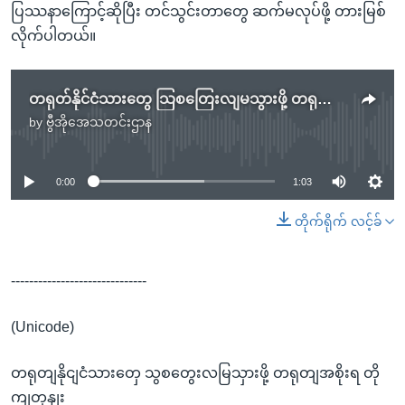
ပြဿနာကြောင့်ဆိုပြီး တင်သွင်းတာတွေ ဆက်မလုပ်ဖို့ တားမြစ်
လိုက်ပါတယ်။
တရုတ်နိုင်ငံသားတွေ သြစတြေးလျမသွားဖို့ တရုတ်အစိုးရ တိုက်တွန်း
by
ဗွီအိုအေသတင်းဌာန
No media source currently available
0:00
1:03
တိုက်ရိုက် လင့်ခ်
------------------------------
(Unicode)
တရုတျနိုငျငံသားတှေ သွစတွေးလမြသှားဖို့ တရုတျအစိုးရ တို
ကျတှနျး