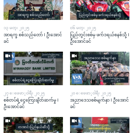
၁၃ မတ္၊ ၂၀၂၅
၀၆ မတ္၊ ၂၀၂၅
အာရက္ခ စစ်သည်တော် I ဦးအောင်
ပြည်တွင်းစစ်မှ ဖက်ဒရယ်စနစ်သို့ I
ခင်
ဦးအောင်ခင်
၂၇ ေဖေဖာ္၀ါရီ၊ ၂၀၂၅
၂၀ ေဖေဖာ္၀ါရီ၊ ၂၀၂၅
စစ်တပ်ရဲ့ငွေကြေးချိတ်ဆက်မှု I
အညာဒေသစစ်မျက်နှာ I ဦးအောင်
ဦးအောင်ခင်
ခင်