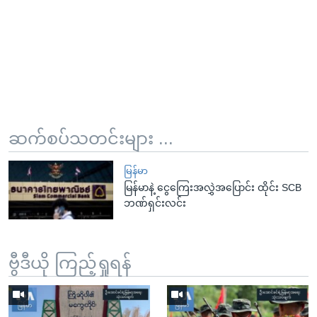
ဆက်စပ်သတင်းများ ...
မြန်မာ
မြန်မာနဲ့ ငွေကြေးအလွှဲအပြောင်း ထိုင်း SCB
ဘဏ်ရှင်းလင်း
ဗွီဒီယို ကြည့်ရှုရန်