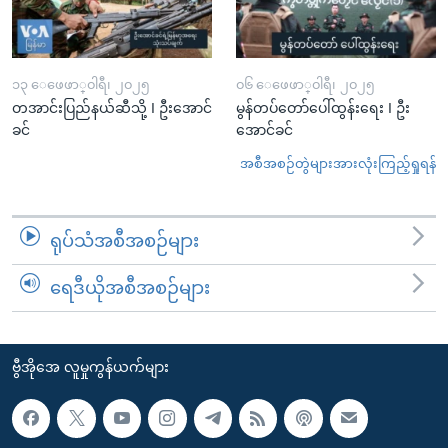
၁၃ ေဖေဖာ္၀ါရီ၊ ၂၀၂၅
၀၆ ေဖေဖာ္၀ါရီ၊ ၂၀၂၅
တအာင်းပြည်နယ်ဆီသို့ I ဦးအောင်
မွန်တပ်တော်ပေါ်ထွန်းရေး I ဦး
ခင်
အောင်ခင်
အစီအစဉ်တွဲများအားလုံးကြည့်ရှုရန်
ရုပ်သံအစီအစဉ်များ
ရေဒီယိုအစီအစဉ်များ
ဗွီအိုအေ လူမှုကွန်ယက်များ