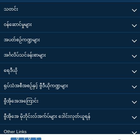
သတင်း
၀န်ဆောင်မှုများ
အပတ်စဉ်ကဏ္ဍများ
အင်္ဂလိပ်သင်ခန်းစာများ
ရေဒီယို
ရုပ်သံအစီအစဉ်နှင့် ဗွီဒီယိုကဏ္ဍများ
ဗွီအိုအေအကြောင်း
ဗွီအိုအေ မိုဘိုင်းလ်အက်ပ်များ ဒေါင်းလုတ်ယူရန်
Other Links