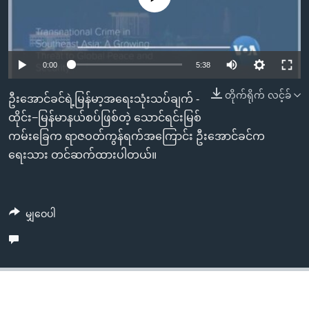
အ
သုတပဒေသာ အင်္ဂလိပ်စာ
ညွန်း
Learning English
စာမျက်နှာ
သို့
ဗွီအိုအေ လူမှုကွန်ယက်များ
0:00
5:38
ကျော်
တိုက်ရိုက် လင့်ခ်
ကြည့်
ဦးအောင်ခင်ရဲ့မြန်မာ့အရေးသုံးသပ်ချက် -
ရန်
ထိုင်း−မြန်မာနယ်စပ်ဖြစ်တဲ့ သောင်ရင်းမြစ်
ဘာသာစကားများ
ရှာဖွေ
ကမ်းခြေက ရာဇဝတ်ကွန်ရက်အကြောင်း ဦးအောင်ခင်က
ရန်
ရေးသား တင်ဆက်ထားပါတယ်။
နေရာ
သို့
ကျော်
မျှဝေပါ
ရန်