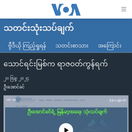
သုံး
ရ
လွယ်ကူ
သတင်းသုံးသပ်ချက်
မူလစာမျက်နှာ
စေ
မြန်မာ
ဗွီဒီယို ကြည့်ရှုရန်
သတင်းစာသား
အကြောင်း
သည့်
ကမ္ဘာ့သတင်းများ
Link
သောင်ရင်းမြစ်က ရာဇဝတ်ကွန်ရက်
ဗွီဒီယို
နိုင်ငံတကာ
များ
သတင်းလွတ်လပ်ခွင့်
အမေရိကန်
ပင်မ
၂၀ ဇြန္၊ ၂၀၂၄
ရပ်ဝန်းတခု လမ်းတခု အလွန်
တရုတ်
အကြောင်းအရာ
ဦးအောင်ခင်
သို့
အင်္ဂလိပ်စာလေ့လာမယ်
အစ္စရေး-ပါလက်စတိုင်း
ကျော်
အပတ်စဉ်ကဏ္ဍများ
အမေရိကန်သုံးအီဒီယံ
ကြည့်
ရေဒီယိုနှင့်ရုပ်သံ အချက်အလက်များ
မကြေးမုံရဲ့ အင်္ဂလိပ်စာ
ရေဒီယို
ရန်
ပင်မ
ရေဒီယို/တီဗွီအစီအစဉ်
ရုပ်ရှင်ထဲက အင်္ဂလိပ်စာ
တီဗွီ
No media source currently available