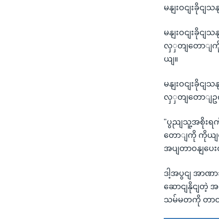
မနျးဝငျးခိုင
မနျးဝငျးခိုငျ
လှှတျတောျကို
ယျ။
မနျးဝငျးခိုငျ
လှှတျတောျဥက်က
"ပွညျသူ့အစိုးရ
တောျကို ကိုယျစာ
အပျတာဝနျပေးလ
ဒါ့အပွငျ အာဏ
ဆောငျနိုငျတဲ့
သမ်မတကို တာဝ