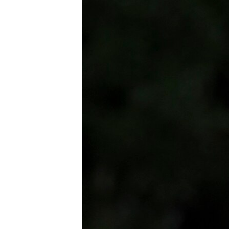
သုတပဒေသာ အင်္ဂလိပ်စာ
အ
ညွန်း
စာမျက်နှာ
သို့
ကျော်
ကြည့်
ရန်
ရှာဖွေ
ရန်
နေရာ
သို့
ကျော်
ရန်