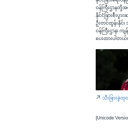
ဝန်ကြီးဌာနတို့အတွ
နိုင်ငံခြားစီးပ
ဦးတင်ထွန်းနိုင်
ဝန်ကြီးဌာန၊ ကျန
ပေးထားပါတယ်
သီးခြားခွဲထု
[Unicode Versio