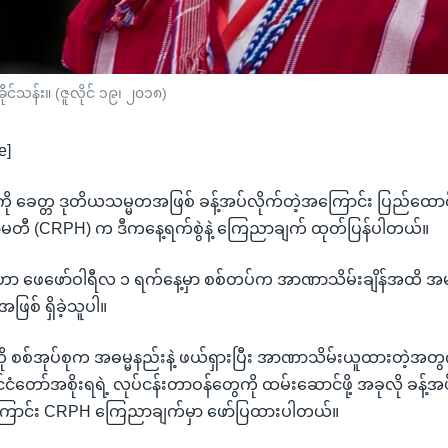
ုင်သန်း။ (ဇူလိုင် ၁၉၊ ၂၀၁၈)
e]
်းကို ခေတ္တ ဒုတိယသမ္မတအဖြစ် ခန့်အပ်လိုက်တဲ့အကြောင်း ပြည်ထောင
်မတီ (CRPH) က ဒီကနေ့ရက်စွဲနဲ့ ကြေညာချက် ထုတ်ပြန်ပါတယ်။
န်းဟာ ဖေဖော်ဝါရီလ ၁ ရက်နေ့မှာ စစ်တပ်က အာဏာသိမ်းချိန်အထိ အမ
အဖြစ် ရှိခဲ့သူပါ။
ို စစ်အုပ်စုက အဓမ္မနည်းနဲ့ ဖယ်ရှားပြီး အာဏာသိမ်းယူထားတဲ့အတွက်"
 နိုင်ငံတော်အစိုးရရဲ့ လုပ်ငန်းတာဝန်တွေကို ထမ်းဆောင်ဖို့ အခုလို ခန့်
ြောင်း CRPH ကြေညာချက်မှာ ဖော်ပြထားပါတယ်။