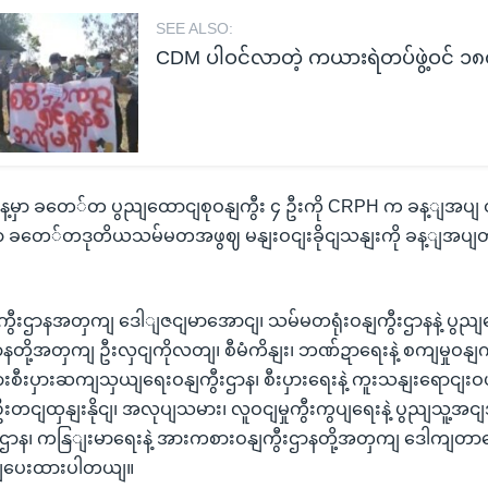
SEE ALSO:
CDM ပါဝင်လာတဲ့ ကယားရဲတပ်ဖွဲ့ဝင် ၁
မှာ ခတေ်တ ပွညျထောငျစုဝနျကွီး ၄ ဦးကို CRPH က ခန့ျအပျ တာ
မှာ ခတေ်တဒုတိယသမ်မတအဖွဈ မနျးဝငျးခိုငျသနျးကို ခန့ျအပ
ဝနျကွီးဌာနအတှကျ ဒေါျဇငျမာအောငျ၊ သမ်မတရုံးဝနျကွီးဌာနနဲ့ ပွည
ီးဌာနတို့အတှကျ ဦးလှငျကိုလတျ၊ စီမံကိနျး၊ ဘဏ်ဍာရေးနဲ့ စကျမှုဝနျကွီ
နိုငျငံခွားစီးပှားဆကျသှယျရေးဝနျကွီးဌာန၊ စီးပှားရေးနဲ့ ကူးသနျးရောငျ
းတငျထှနျးနိုငျ၊ အလုပျသမား၊ လူဝငျမှုကွီးကွပျရေးနဲ့ ပွညျသူ့အင
ဌာန၊ ကနြျးမာရေးနဲ့ အားကစားဝနျကွီးဌာနတို့အတှကျ ဒေါကျတာဇော
ျပေးထားပါတယျ။