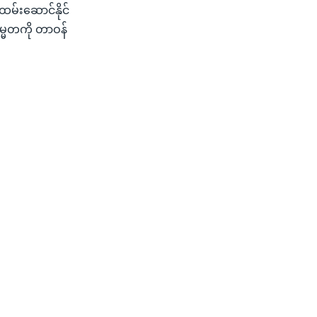
မ်းဆောင်နိုင်
္မတကို တာဝန်