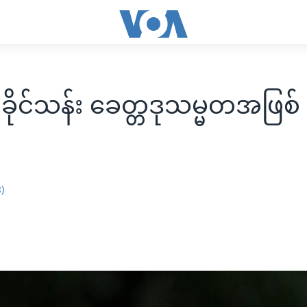
်းခိုင်သန်း ခေတ္တဒုသမ္မတအဖြ
း)