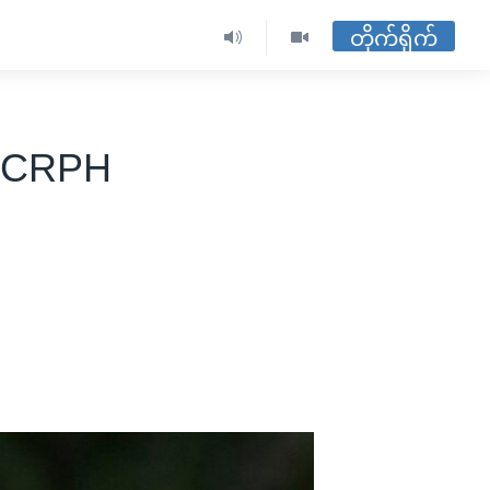
တိုက်ရိုက်
စ် CRPH