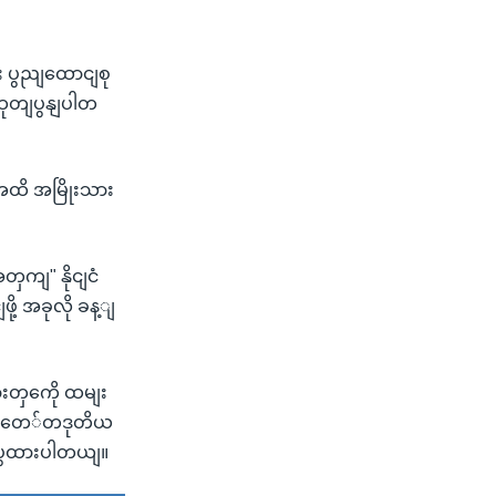
 ပွညျထောငျစု
ထုတျပွနျပါတ
အထိ အမြိုးသား
ှကျ" နိုငျငံ
ို့ အခုလို ခန့ျ
။
တှကေို ထမျး
ု့ ခတေ်တဒုတိယ
ပွထားပါတယျ။