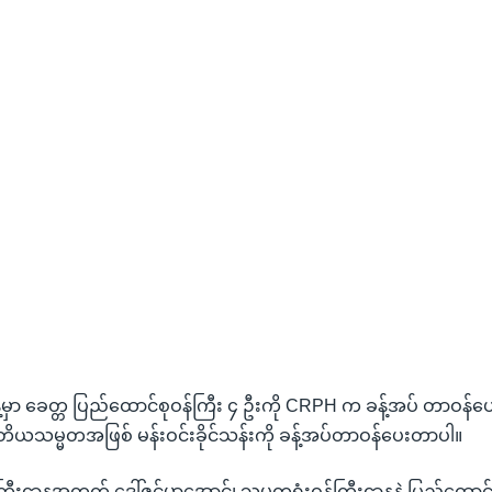
ှာ ခေတ္တ ပြည်ထောင်စုဝန်ကြီး ၄ ဦးကို CRPH က ခန့်အပ် တာဝန်ပေးပ
ုတိယသမ္မတအဖြစ် မန်းဝင်းခိုင်သန်းကို ခန့်အပ်တာဝန်ပေးတာပါ။
်ကြီးဌာနအတွက် ဒေါ်ဇင်မာအောင်၊ သမ္မတရုံးဝန်ကြီးဌာနနဲ့ ပြည်ထောင်စု