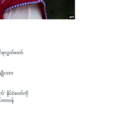
်စုလွှတ်တော်
ျိုးသား
 နိုင်ငံတော်ကို
အပ်တာဝန်