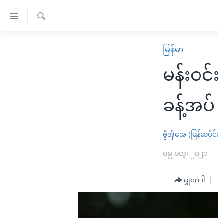
သုံး
ရ
ရှာဖွေ
လွယ်ကူ
မူလစာမျက်နှာ
မြန်မာ
ရ
စေ
မြန်မာ
လာ
မန်းဝင
သည့်
ဒ်
ကမ္ဘာ့သတင်းများ
Link
ဗွီဒီယို
နိုင်ငံတကာ
ခန့်အပ်
များ
သတင်းလွတ်လပ်ခွင့်
အမေရိကန်
ပင်မ
ရပ်ဝန်းတခု လမ်းတခု အလွန်
တရုတ်
ဗွီအိုအေ (မြန်မာပိုင်
အကြောင်းအရာ
အင်္ဂလိပ်စာလေ့လာမယ်
အစ္စရေး-ပါလက်စတိုင်း
၀၉ မတ္၊ ၂၀၂၁
သို့
အပတ်စဉ်ကဏ္ဍများ
အမေရိကန်သုံးအီဒီယံ
ကျော်
မျှဝေပါ
ကြည့်
ရေဒီယိုနှင့်ရုပ်သံ အချက်အလက်များ
မကြေးမုံရဲ့ အင်္ဂလိပ်စာ
ရေဒီယို
ရန်
ရေဒီယို/တီဗွီအစီအစဉ်
ရုပ်ရှင်ထဲက အင်္ဂလိပ်စာ
တီဗွီ
ပင်မ