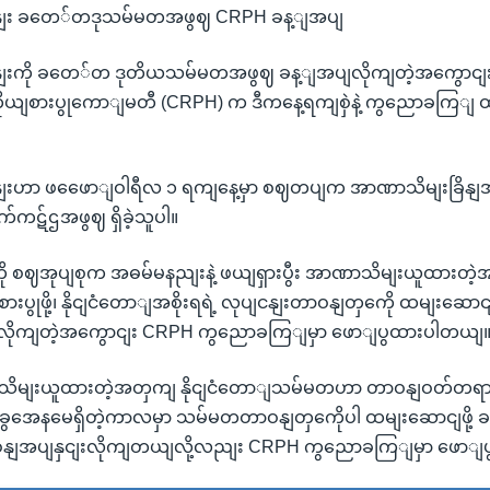
ျသနျး ခတေ်တဒုသမ်မတအဖွဈ CRPH ခန့ျအပျ
သနျးကို ခတေ်တ ဒုတိယသမ်မတအဖွဈ ခန့ျအပျလိုကျတဲ့အကွောငျး
ယျစားပွုကောျမတီ (CRPH) က ဒီကနေ့ရကျစှဲနဲ့ ကွညောခကြျ 
သနျးဟာ ဖဖေောျဝါရီလ ၁ ရကျနေ့မှာ စဈတပျက အာဏာသိမျးခြိနျ
ဋ်ဌအဖွဈ ရှိခဲ့သူပါ။
ကို စဈအုပျစုက အဓမ်မနညျးနဲ့ ဖယျရှားပွီး အာဏာသိမျးယူထားတဲ့အတ
းပွုဖို့၊ နိုငျငံတောျအစိုးရရဲ့ လုပျငနျးတာဝနျတှကေို ထမျးဆောငျဖ
ိုကျတဲ့အကွောငျး CRPH ကွညောခကြျမှာ ဖောျပွထားပါတယျ
ာသိမျးယူထားတဲ့အတှကျ နိုငျငံတောျသမ်မတဟာ တာဝနျဝတ်တရား
 အခွအေနမေရှိတဲ့ကာလမှာ သမ်မတတာဝနျတှကေိုပါ ထမျးဆောငျဖိ
နျအပျနှငျးလိုကျတယျလို့လညျး CRPH ကွညောခကြျမှာ ဖောျ