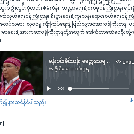
က် ဦးလွင်ကိုလတ်၊ စီမံကိန်း၊ ဘဏ္ဍာရေးနဲ့ စက်မှုဝန်ကြီးဌာန၊ ရင်းနှီးမြှု
ွားဆက်သွယ်ရေးဝန်ကြီးဌာန၊ စီးပွားရေးနဲ့ ကူးသန်းရောင်းဝယ်ရေးဝန်က
၊ အလုပ်သမား၊ လူဝင်မှုကြီးကြပ်ရေးနဲ့ ပြည်သူ့အင်အားဝန်ကြီးဌာန၊
်းမာရေးနဲ့ အားကစားဝန်ကြီးဌာနတို့အတွက် ဒေါက်တာဇော်ဝေစိုးတို့က
။
မန်းဝင်းခိုင်သန်း ခေတ္တဒုသမ္မတအဖြစ် CRPH ခန့်အပ်
EMBE
by
ဗွီအိုအေသတင်းဌာန
No media source currently available
0:00
တ်၍ နားဆင်နိုင်ပါသည်။
EMBED
n]