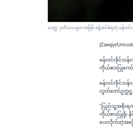
ခေတ္တ ဒုတိယသမ္မတအဖြစ် ခန့်အပ်ခံရတဲ့ မန်းဝင်းခိ
[Zawgyi/Unicod
မန်းဝင်းခိုင်သန
ကိုယ်စားပြုကော
မန်းဝင်းခိုင်သ
လွှတ်တော်ဥက္ကဋ္ဌ
"ပြည်သူ့အစိုးရက
ကိုယ်စားပြုဖို့၊
ပေးလိုက်တဲ့အက