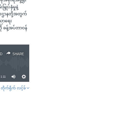
ပ်နှံမှုနဲ့
ြီးဌာနတို့အတွက်
 ပညာရေး
ို ခန့်အပ်တာဝန်
D
SHARE
1:11
တိုက်ရိုက် လင့်ခ်
SHARE