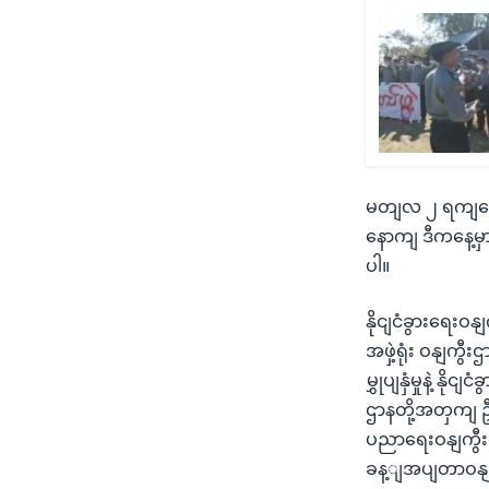
မတျလ ၂ ရကျနေ့
နောကျ ဒီကနေ့
ပါ။
နိုငျငံခွားရေး
အဖှဲ့ရုံး ဝနျကွ
မွှုပျနှံမှုနဲ့ 
ဌာနတို့အတှကျ ဦ
ပညာရေးဝနျကွီး
ခန့ျအပျတာဝန