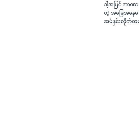
ဒါ့အပြင် အာဏာသ
တဲ့ အခြေအနေမရှ
အပ်နှင်းလိုက်