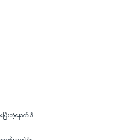
ြီးတဲ့နောက် ဒီ
အစိုးရအဖွဲ့ရုံး