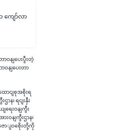
၈၀ ကျော်လာ
ဝနျပေးပွီးတဲ့
ျတာဝနျပေးတာ
ျထောငျစုအစိုးရ
းဌာန၊ ရငျးနှီး
းဝယျရေးဝနျကွီး
ျအားဝနျကွီးဌာန၊
ျဝစေိုးတို့ကို