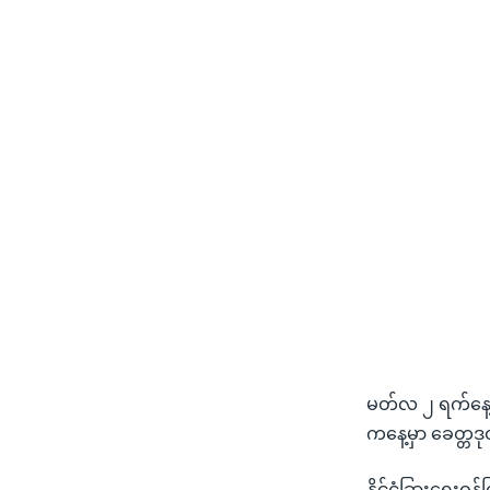
မတ်လ ၂ ရက်နေ့မ
ကနေ့မှာ ခေတ္တဒ
နိုင်ငံခြားရေးဝန