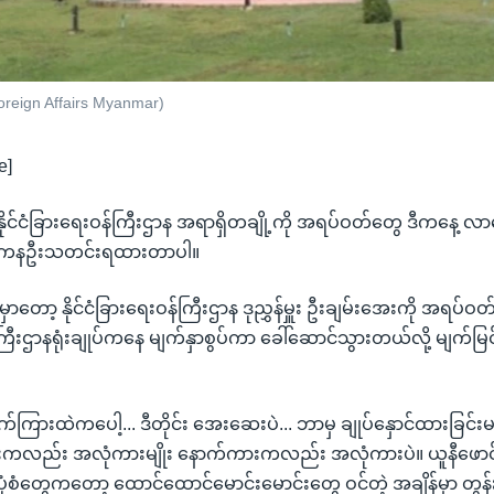
 Foreign Affairs Myanmar)
e]
ုင်ငံခြားရေးဝန်ကြီးဌာန အရာရှိတချို့ကို အရပ်ဝတ်တွေ ဒီကနေ့ လ
ို့ ကနဦးသတင်းရထားတာပါ။
းမှာတော့ နိုင်ငံခြားရေးဝန်ကြီးဌာန ဒုညွှန်မှူး ဦးချမ်းအေးကို အရ
ဝန်ကြီးဌာနရုံးချုပ်ကနေ မျက်နှာစွပ်ကာ ခေါ်ဆောင်သွားတယ်လို့ မျ
ားထဲကပေါ့... ဒီတိုင်း အေးဆေးပဲ... ဘာမှ ချုပ်နှောင်ထားခြင်းမရှ
ကားကလည်း အလုံကားမျိုး နောက်ကားကလည်း အလုံကားပဲ။ ယူနီဖောင်
ပုံစံတွေကတော့ ထောင်ထောင်မောင်းမောင်းတွေ ဝင်တဲ့ အချိန်မှာ တွ