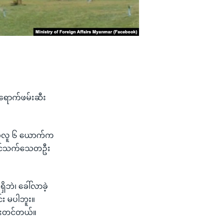
ာရောက်ဖမ်းဆီး
ပ်ဝတ်လူ ၆ ယောက်က
က်မြင်သက်သေတဦး
ိဘဲ၊ ခေါ်လာခဲ့
း မပါဘူး။
န်းတင်တယ်။