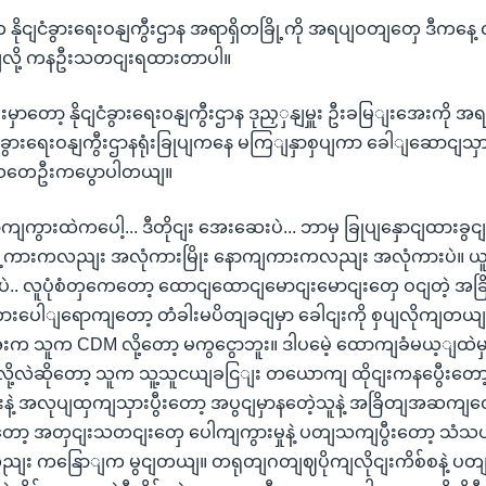
ိုငျငံခွားရေးဝနျကွီးဌာန အရာရှိတခြို့ကို အရပျဝတျတှေ ဒီကနေ
ယျလို့ ကနဦးသတငျးရထားတာပါ။
းမှာတော့ နိုငျငံခွားရေးဝနျကွီးဌာန ဒုညှှနျမှူး ဦးခမြျးအေးကို 
ခွားရေးဝနျကွီးဌာနရုံးခြုပျကနေ မကြျနှာစှပျကာ ခေါျဆောငျသှ
သတေဦးကပွောပါတယျ။
ွားထဲကပေါ့... ဒီတိုငျး အေးဆေးပဲ... ဘာမှ ခြုပျနှောငျထားခွငျ
 ရှေ့ကားကလညျး အလုံကားမြိုး နောကျကားကလညျး အလုံကားပဲ။ ယူန
.. လူပုံစံတှကေတော့ ထောငျထောငျမောငျးမောငျးတှေ ဝငျတဲ့ အခြိ
ပေါျရောကျတော့ တံခါးမပိတျခငျမှာ ခေါငျးကို စှပျလိုကျတယျ
းက သူက CDM လို့တော့ မကွငွောဘူး။ ဒါပမေဲ့ ထောကျခံမယ့ျထဲမ
ု့လဲဆိုတော့ သူက သူ့သူငယျခငြျး တယောကျ ထိုငျးကနပွေီးတ
ူးနဲ့ အလုပျထှကျသှားပွီးတော့ အပွငျမှာနတေဲ့သူနဲ့ အခြိတျအဆကျ
ာ့ အတှငျးသတငျးတှေ ပေါကျကွားမှုနဲ့ ပတျသကျပွီးတော့ သံသယရှိ
ညျး ကနြောျက မွငျတယျ။ တရုတျဂတျဈပိုကျလိုငျးကိစ်စနဲ့ ပတ