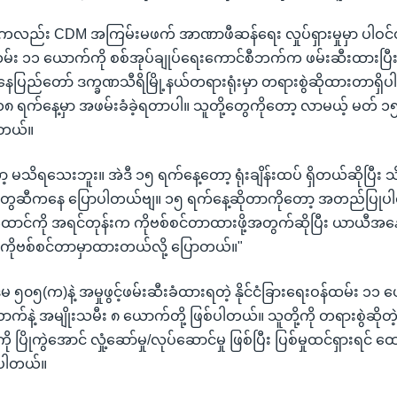
ိုင်းကလည်း CDM အကြမ်းမဖက် အာဏာဖီဆန်ရေး လှုပ်ရှားမှုမှာ ပါဝင်တဲ့
ထမ်း ၁၁ ယောက်ကို စစ်အုပ်ချုပ်ရေးကောင်စီဘက်က ဖမ်းဆီးထားပြ
့ နေပြည်တော် ဒက္ခဏသီရိမြို့နယ်တရားရုံးမှာ တရားစွဲဆိုထားတာရှိ
၈ ရက်နေ့မှာ အဖမ်းခံခဲ့ရတာပါ။ သူတို့တွေကိုတော့ လာမယ့် မတ် ၁၅ ရ
ပါတယ်။
 မသိရသေးဘူး။ အဲဒီ ၁၅ ရက်နေ့တော့ ရုံးချိန်းထပ် ရှိတယ်ဆိုပြီး 
ေတွေဆီကနေ ပြောပါတယ်ဗျ။ ၁၅ ရက်နေ့ဆိုတာကိုတော့ အတည်ပြု
ောင်ကို အရင်တုန်းက ကိုဗစ်စင်တာထားဖို့အတွက်ဆိုပြီး ယာယီအန
ကိုဗစ်စင်တာမှာထားတယ်လို့ ပြောတယ်။"
 ၅၀၅(က)နဲ့ အမှုဖွင့်ဖမ်းဆီးခံထားရတဲ့ နိုင်ငံခြားရေးဝန်ထမ်း 
က်နဲ့ အမျိုးသမီး ၈ ယောက်တို့ ဖြစ်ပါတယ်။ သူတို့ကို တရားစွဲဆိုတဲ
ပြိုကွဲအောင် လှုံ့ဆော်မှု/လုပ်ဆောင်မှု ဖြစ်ပြီး ပြစ်မှုထင်ရှားရင် ထေ
င်ပါတယ်။