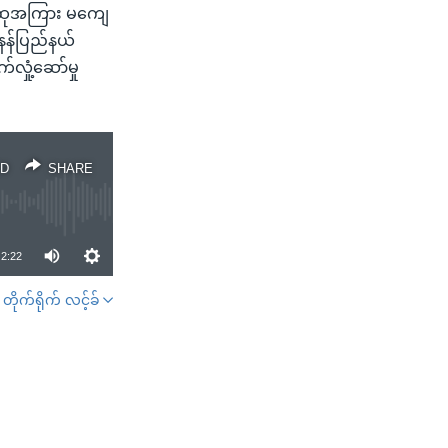
လူထုအကြား မကျေ
ူနန်ပြည်နယ်
လှုံ့ဆော်မှု
D
SHARE
2:22
တိုက်ရိုက် လင့်ခ်
SHARE