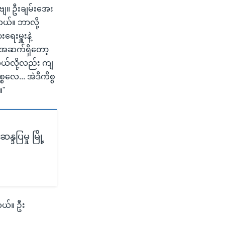
ဗျ။ ဦးချမ်းအေး
ယ်။ ဘာလို့
ေးမှူးနဲ့
တ်အဆက်ရှိတော့
တယ်လို့လည်း ကျ
စလေ... အဲဒီကိစ္စ
။"
္ဒပြမှု မြို့
တယ်။ ဦး