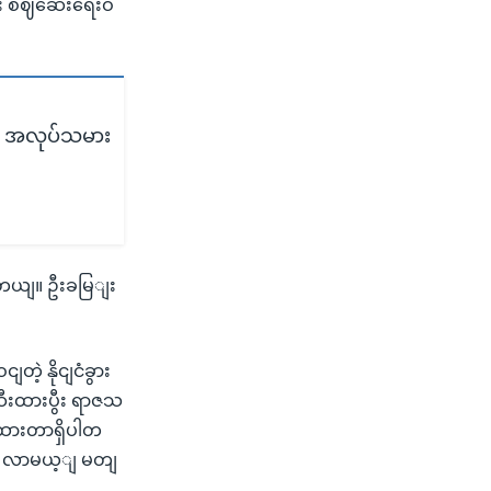
ွီး စဈဆေးရေးဝ
ု့ အလုပ်သမား
ါတယျ။ ဦးခမြျး
ဲ့ နိုငျငံခွား
ီးထားပွီး ရာဇသ
ုထားတာရှိပါတ
ော့ လာမယ့ျ မတျ