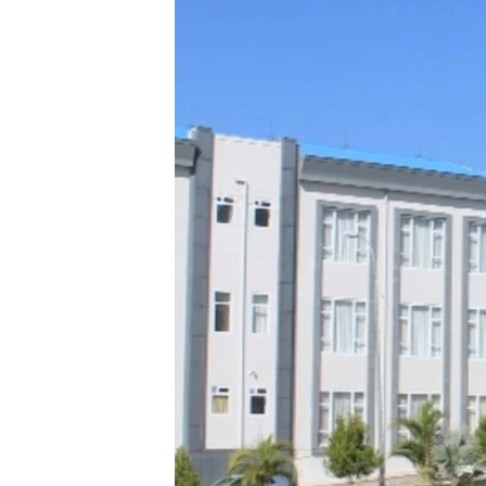
သုတပဒေသာ အင်္ဂလိပ်စာ
အ
ညွန်း
စာမျက်နှာ
သို့
ကျော်
ကြည့်
ရန်
ရှာဖွေ
ရန်
နေရာ
သို့
ကျော်
ရန်