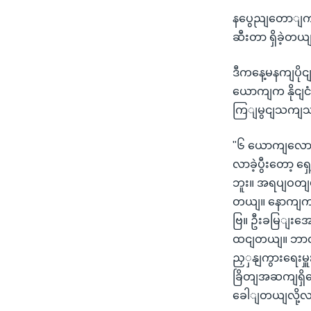
နပွေညျတောျက န
ဆီးတာ ရှိခဲ့တ
ဒီကနေ့မနကျပိုငျ
ယောကျက နိုငျငံ
ကြျမွငျသကျ
"၆ ယောကျလောကျက
လာခဲ့ပွီးတော့
ဘူး။ အရပျဝတျပဲ
တယျ။ နောကျကား
ဗြ။ ဦးခမြျးအေ
ထငျတယျ။ ဘာလိ
ညှှနျကွားရေးမှ
ခြိတျအဆကျရှိတေ
ခေါျတယျလို့လ