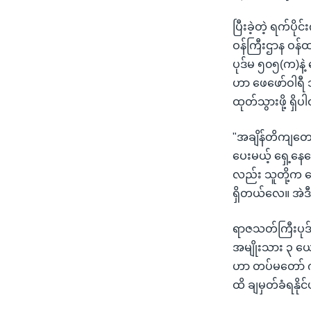
ပြီးခဲ့တဲ့ ရက်ပ
ဝန်ကြီးဌာန ဝန်
ပုဒ်မ ၅၀၅(က)နဲ
ဟာ ဖေဖော်ဝါရီ ၁
ထုတ်သွားဖို့ ရှိ
"အချိန်တိကျတော့
ပေးမယ့် ရှေ့န
လည်း သူတို့က ထ
ရှိတယ်လေ။ အဲဒီ
ရာဇသတ်ကြီးပုဒ်မ
အမျိုးသား ၃ ယော
ဟာ တပ်မတော် ကို 
ထိ ချမှတ်ခံရနို