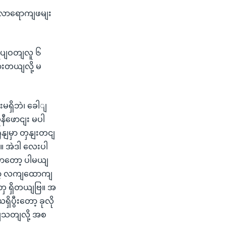
့ လာရောကျဖမျး
အရပျဝတျလူ ၆
ားတယျလို့ မ
းမရှိဘဲ၊ ခေါျ
ီဖောငျး မပါ
နျမှာ တှနျးတငျ
။ အဲဒါ လေးပါ
ှာတော့ ပါမယျ
ော့ လကျထောကျ
တှေ ရှိတယျဗြ။ အ
ပွီးတော့ ခုလို
ျသတျလို့ အစ