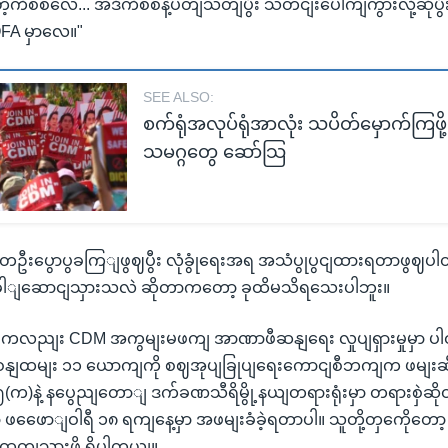
ကိစ်စလေ... အဲဒီကိစ်စနဲ့ပတျသတျပွီး သတငျးပေါကျကွားလို့ဆိုပ
FA မှာလေ။"
SEE ALSO:
စက်ရုံအလုပ်ရုံအာလုံး သပိတ်မှောက်ကြဖိ
သမဂ္ဂတွေ ဆော်သြ
ူတဦးပွောပွခကြျဖွဈပွီး လုံခွုံရေးအရ အသံပွုပွငျထားရတာဖွဈပ
ါျဆောငျသှားသလဲ ဆိုတာကတော့ ခုထိမသိရသေးပါဘူး။
ိုငျးကလညျး CDM အကွမျးမဖကျ အာဏာဖီဆနျရေး လှုပျရှားမှုမှာ ပါဝငျတ
 ဝနျထမျး ၁၁ ယောကျကို စဈအုပျခြုပျရေးကောငျစီဘကျက ဖမျးဆ
၅(က)နဲ့ နပွေညျတောျ ဒက်ခဏသီရိမွို့နယျတရားရုံးမှာ တရားစှဲဆိ
 ဖဖေောျဝါရီ ၁၈ ရကျနေ့မှာ အဖမျးခံခဲ့ရတာပါ။ သူတို့တှကေိုတ
းထုတျသှားဖို့ ရှိပါတယျ။