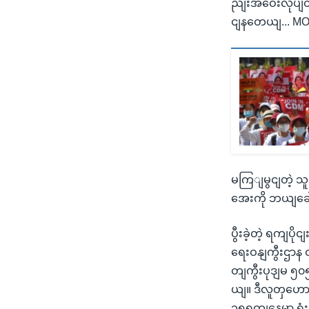
ညျးအဝေးလုပျတဲ့
ငျနတေယျ... MO
မကြျမွငျတဲ့ သ
အေးကို ဘယျခေ
ပွီးခဲ့တဲ့ ရကျပ
ရေးဝနျကွီးဌာန
တျကွီးပုဒျမ ၅၀
ယျ။ ဒီလူတှဟော
၁၅ရကျနေ့မှာ ရုံ