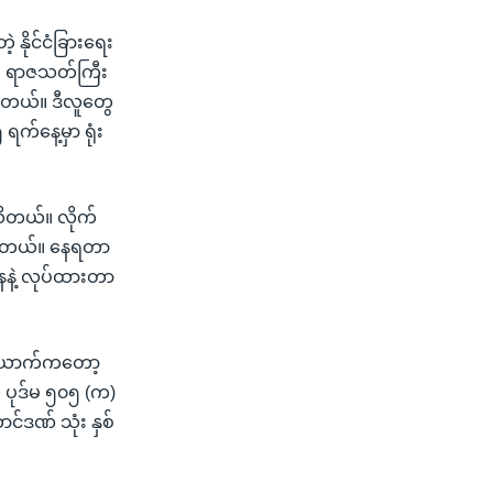
 နိုင်ငံခြားရေး
ီး ရာဇသတ်ကြီး
ပါတယ်။ ဒီလူတွေ
က်နေ့မှာ ရုံး
သိတယ်။ လိုက်
ပါတယ်။ နေရတာ
ေနဲ့ လုပ်ထားတာ
၁၁ ယောက်ကတော့
့ ပုဒ်မ ၅၀၅ (က)
ာင်ဒဏ် သုံး နှစ်