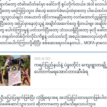
ာက်တော့ တံခါးမပိတ်ခင်မှာ ခေါင်းကို စွပ်လိုက်တယ်။ အဲဒါ လေးပါ
့တော့ မကြေငြာဘူး။ ဒါပေမဲ့ ထောက်ခံမယ့်ထဲမှာတော့ ပါမယ်ထင်တ
သူ့သူငယ်ချင်း တယောက် ထိုင်းကနေပြီးတော့ လက်ထောက်ညွှန်ကြားရ
ြီးတော့ အပြင်မှာနေတဲ့သူနဲ့ အချိတ်အဆက်တွေ ရှိတယ်ဗျ။ အချိ
 ပေါက်ကြားမှုနဲ့ ပတ်သက်ပြီးတော့ သံသယရှိပြီးတော့ ခုလို ခေါ်
တရုတ်ဂတ်စ်ပိုက်လိုင်းကိစ္စနဲ့ ပတ်သတ်လို့ အစည်းအဝေးလုပ်တဲ့ကိစ္
သတင်းပေါက်ကြားလို့ဆိုပြီး စစ်ဆေးရေးဝင်နေတယ်... MOFA မှာလေ
SEE ALSO:
ကရင်ပြည်နယ်နဲ့ ပဲခူးတိုင်း ကျေးရွာတချို့ဆန
ပေါ်တက်မရအောင်တားဆီးခံရ
တဦးပြောပြချက်ဖြစ်ပြီး လုံခြုံရေးအရ အသံပြုပြင်ထားရတာဖြစ်ပါ
ယ်ခေါ်ဆောင်သွားသလဲ ဆိုတာကတော့ ခုထိမသိရသေးပါဘူး။