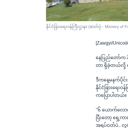
နိုင်ငံခြားရေးဝန်ကြီးဌာန။ (ဓာတ်ပုံ - Ministry of
[Zawgyi/Unicod
နေပြည်တော်က နိ
တာ ရှိခဲ့တယ်လ
ဒီကနေ့မနက်ပိုင်
နိုင်ငံခြားရေး
ကပြောပါတယ်။
"၆ ယောက်လောက်ကြ
ပြီးတော့ ရှေ့
အရပ်ဝတ်ပဲ.. လူ