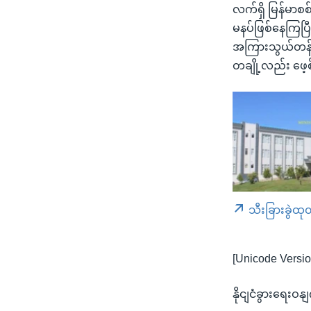
လက်ရှိ မြန်မာစ
မနပ်ဖြစ်နေကြပြီ
အကြားသွယ်တန်းထား
တချို့လည်း ဖေ့စ
သီးခြားခွဲထု
[Unicode Versio
နိုငျငံခွားရေးဝန