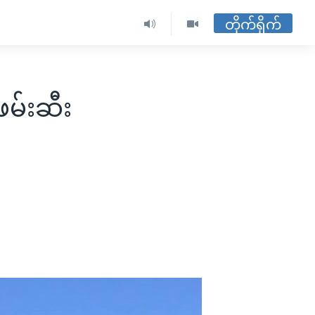
တိုက်ရိုက်
ဖမ်းဆီး