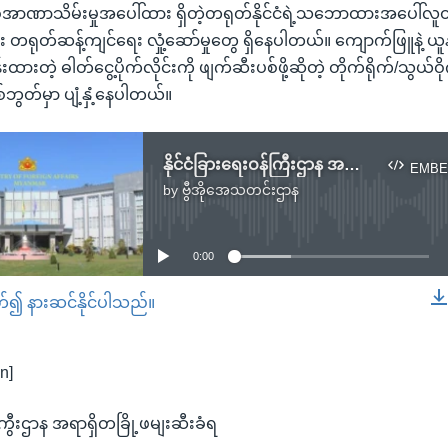
စ်အာဏာသိမ်းမှုအပေါ်ထား ရှိတဲ့တရုတ်နိုင်ငံရဲ့သဘောထားအပေါ်
း တရုတ်ဆန့်ကျင်ရေး လှုံ့ဆော်မှုတွေ ရှိနေပါတယ်။ ကျောက်ဖြူနဲ့ ယ
တဲ့ ဓါတ်ငွေ့ပိုက်လိုင်းကို ဖျက်ဆီးပစ်ဖို့ဆိုတဲ့ တိုက်ရိုက်/သွယ်ဝိုက်
်ဘွတ်မှာ ပျံ့နှံ့နေပါတယ်။
နိုင်ငံခြားရေးဝန်ကြီးဌာန အရာရှိတချို့ဖမ်းဆီးခံရ
EMBE
by
ဗွီအိုအေသတင်းဌာန
No media source currently available
0:00
တ်၍ နားဆင်နိုင်ပါသည်။
EMBED
n]
ျကွီးဌာန အရာရှိတခြို့ဖမျးဆီးခံရ