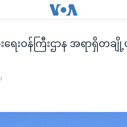
ခြားရေးဝန်ကြီးဌာန အရာရှိတချို့
း)