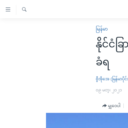
သုံး
ရ
ရှာဖွေ
လွယ်ကူ
မူလစာမျက်နှာ
မြန်မာ
ရ
စေ
မြန်မာ
လာ
နိုင်ငံ
သည့်
ဒ်
ကမ္ဘာ့သတင်းများ
Link
ဗွီဒီယို
နိုင်ငံတကာ
ခံရ
များ
သတင်းလွတ်လပ်ခွင့်
အမေရိကန်
ပင်မ
ရပ်ဝန်းတခု လမ်းတခု အလွန်
တရုတ်
ဗွီအိုအေ (မြန်မာပိုင်
အကြောင်းအရာ
အင်္ဂလိပ်စာလေ့လာမယ်
အစ္စရေး-ပါလက်စတိုင်း
၀၉ မတ္၊ ၂၀၂၁
သို့
အပတ်စဉ်ကဏ္ဍများ
အမေရိကန်သုံးအီဒီယံ
ကျော်
မျှဝေပါ
ကြည့်
ရေဒီယိုနှင့်ရုပ်သံ အချက်အလက်များ
မကြေးမုံရဲ့ အင်္ဂလိပ်စာ
ရေဒီယို
ရန်
ရေဒီယို/တီဗွီအစီအစဉ်
ရုပ်ရှင်ထဲက အင်္ဂလိပ်စာ
တီဗွီ
ပင်မ