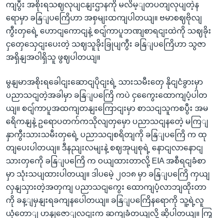
ကျပွီး အစိုးရသဈလုပျငနျးဌာနကို မလိမ့ျတပတျလုပျတဲ့န
ရောမှာ ခနြျပကြေိဟာ အစှမျးထကျပါတယျ။ ဗမာစဈဗိုလျ
ကွီးတှရေဲ့ ဟောငျကောငျနဲ့ စငျ်ကာပူဘဏျစာရငျးထဲကို သဈခိုး
ငှတှေသှေငျးပေးတဲ့ သဈသူခိုးခြုပျကွီး ခနြျပကြေိဟာ သွဇာ
အရှိနျအဝါရှိသူ ဖွဈပါတယျ။
မွနျမာအစိုးရခေါငျးဆောငျပိုငျးရဲ့ သားသမီးတှေ နိုငျငံခွားမှာ
ပညာသငျတဲ့အခါမှာ ခနြျပကြေိ ကပဲ ငှကွေေးထောကျပံ့ပါတ
ယျ။ စငျ်ကာပူအထကျတနျးကြောငျးမှာ စာသငျသူကစပွီး အမ
ရေိကနျနဲ့ ဥရောပတက်ကသိုလျတှမှော ပညာသငျနတေဲ့ မကြျ
နှာကွီးသားသမီးတှရေဲ့ ပညာသငျစရိတျကို ခနြျပကြေိ က ထု
တျပေးပါတယျ။ ဒီနညျးလမျးနဲ့ စဈအုပျစုရဲ့ နောငျလာနောငျ
သားတှကေို ခနြျပကြေိ က ဝယျထားတာလို့ EIA အစီရငျခံစာ
မှာ သုံးသပျထားပါတယျ။ ဒါပမေဲ့ ၂၀၁၈ မှာ ခနြျပကြေိ ကှယျ
လှနျသှားတဲ့အတှကျ ပညာသငျကွေး ထောကျပံ့လာဘျထိုးတာ
ကို ခန့ျမှနျးရခကျနပေါတယျ။ ခနြျပကြေိနရောကို သူ့ရဲ့လူ
ယုံတောျ ဟနျဇောျလငျးက ဆကျခံတယျလို့ ဆိုပါတယျ။ ကြှ