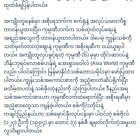
ထုတ်ခံရပြန်ပါတယ်။
အကျိုးတူစနစ်မှာ အစိုးရဘက်က စက်ရုံနဲ့ အလုပ်သမားကိစ္စ
တာဝန်ယူထားပြီး၊ ကုမ္ပဏီဘက်က သစ်ထုတ်လုပ်ရေးနဲ့
အရည်အသွေးကို တာဝန်ယူထားပါတယ်။ ဒါပေမဲ့ ကျွန်းသစ်ကို
သတ်မှတ်ထားတဲ့ဈေးနဲ့ ကုမ္ပဏီက အစိုးရဆီက ဝယ်ယူရပါ
တယ်။ အကျိုးတူလုပ်ခွင့်ရတဲ့ ကုမ္ပဏီ (၆) ခုမှာ ထိုင်းဆာဝပ်နဲ့
ဘိန်းဘုရင်လောစစ်ဟန်ရဲ့ အေးရှားဝေါလ် (Asia World) ကုမ္ပဏီ
လည်း ပါဝင်ကြောင်း မြန်မာနိုင်ငံသစ်တောသမိုင်းမှာ ဖော်ပြထား
ပါတယ်။ ကျွန်းသစ်အကောင်းစားကို အညံ့စားတံဆိပ်ရိုက်ပြီး
မလိမ့်တပတ်နဲ့ သစ်ခိုးတဲ့နည်းကို သုံးကြပါတယ်။ ဒီနည်းအရ
သစ်အကောင်းစားဟာ ကုမ္ပဏီလက်ထဲရောက်ပြီး အစိုးရဆီမှာ
အညံ့စားတွေသာ ကျန်ခဲ့ပါတယ်။ စစ်ကိုင်းတိုင်းနဲ့
ကချင်ပြည်နယ်ဟာ သစ်မှောင်ခိုးလုပ်ငန်းမှာ ပါဝင်တဲ့ စစ်ဗိုလ်
(၁၂၇) ဦးကို (၁၉၉၄) မှာ ထောင် (၇) နှစ်စီ ချမှတ်လိုက်တဲ့အမှုဟာ
လူသိများပါတယ်။