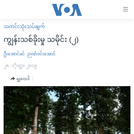
သုံး
ရ
လွယ်ကူ
သတင်းသုံးသပ်ချက်
မူလစာမျက်နှာ
စေ
ကျွန်းသစ်ခိုးမှု သမိုင်း (၂)
မြန်မာ
သည့်
ကမ္ဘာ့သတင်းများ
ဦးအောင်ခင်
ဉာဏ်ဝင်းအောင်
Link
ဗွီဒီယို
နိုင်ငံတကာ
၂၈ ႏိုဝင္ဘာ၊ ၂၀၁၉
များ
သတင်းလွတ်လပ်ခွင့်
အမေရိကန်
မျှဝေပါ
ပင်မ
ရပ်ဝန်းတခု လမ်းတခု အလွန်
တရုတ်
အကြောင်းအရာ
သို့
အင်္ဂလိပ်စာလေ့လာမယ်
အစ္စရေး-ပါလက်စတိုင်း
ကျော်
အပတ်စဉ်ကဏ္ဍများ
အမေရိကန်သုံးအီဒီယံ
ကြည့်
ရေဒီယိုနှင့်ရုပ်သံ အချက်အလက်များ
မကြေးမုံရဲ့ အင်္ဂလိပ်စာ
ရေဒီယို
ရန်
ပင်မ
ရေဒီယို/တီဗွီအစီအစဉ်
ရုပ်ရှင်ထဲက အင်္ဂလိပ်စာ
တီဗွီ