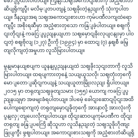
ဖောျပွထားပါတယျ။ ကြှနျးသဈအကောငျးစားကို အညံ့စားတံ
ဆိပျရိုကျပွီး မလိမ့ျတပတျနဲ့ သဈခိုးတဲ့နညျးကို သုံးကွပါတ
ယျ။ ဒီနညျးအရ သဈအကောငျးစားဟာ ကုမ်ပဏီလကျထဲရော
ကျပွီး အစိုးရဆီမှာ အညံ့စားတှသော ကနြျခဲ့ပါတယျ။ စဈကို
ငျးတိုငျးနဲ့ ကခငြျပွညျနယျဟာ သဈမှောငျခိုးလုပျငနျးမှာ ပါဝ
ငျတဲ့ စဈဗိုလျ (၁၂၇) ဦးကို (၁၉၉၄) မှာ ထောငျ (၇) နှဈစီ ခမြှ
တျလိုကျတဲ့အမှုဟာ လူသိမြားပါတယျ။
မွနျမာနယျစပျက ယူနနျပွညျနယျထဲ သဈခိုးသှငျးတာကို လူသိ
မြားပါတယျ။ ထရပျကားတှနေဲ့ သယျယူသလို၊ သဈတုံးတှကေို
မောျတောျဆိုငျကယျနဲ့ သယျယူတာမြိုးလညျး ရှိပါတယျ။
၂၀၁၅ မှာ တရုတျသဈခုတျသမား (၁၅၅) ယောကျ ကခငြျပွ
ညျနယျမှာ အဖမျးခံရပါတယျ။ ဒါပမေဲ့ ခေါငျးဆောငျပိုငျးအထိ
ပေါကျရောကျတဲ့ တရုတျမှောငျခိုတှကေို အားနာလို့ အားလုံးကို
ပွနျလှှတျပေးလိုကျပါတယျ။ ထိုငျးဆာဝပျကုမ်ပဏီက ထိုငျး
တရုတျ ခနြျပကြေိ ဆိုသူဟာ လူသိနညျးတဲ့ သဈသူခိုးဂိုဏျး
ခြုပျကွီး ဖွဈပါတယျ။ အကောငျးစားသဈကို အညံ့စားတံဆိပျရို