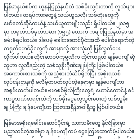
မြန်မာနယ်စပ်က ယူနန်ပြည်နယ်ထဲ သစ်ခိုးသွင်းတာကို လူသိများ
ပါတယ်။ ထရပ်ကားတွေနဲ့ သယ်ယူသလို၊ သစ်တုံးတွေကို
မော်တော်ဆိုင်ကယ်နဲ့ သယ်ယူတာမျိုးလည်း ရှိပါတယ်။ ၂၀၁၅
မှာ တရုတ်သစ်ခုတ်သမား (၁၅၅) ယောက် ကချင်ပြည်နယ်မှာ အ
ဖမ်းခံရပါတယ်။ ဒါပေမဲ့ ခေါင်းဆောင်ပိုင်းအထိ ပေါက်ရောက်တဲ့
တရုတ်မှောင်ခိုတွေကို အားနာလို့ အားလုံးကို ပြန်လွှတ်ပေး
လိုက်ပါတယ်။ ထိုင်းဆာဝပ်ကုမ္ပဏီက ထိုင်းတရုတ် ချန်ပေကျိ ဆို
သူဟာ လူသိနည်းတဲ့ သစ်သူခိုးဂိုဏ်းချုပ်ကြီး ဖြစ်ပါတယ်။
အကောင်းစားသစ်ကို အညံ့စားတံဆိပ်ရိုက်ပြီး အစိုးရသစ်
လုပ်ငန်းဌာနကို မလိမ့်တပတ်လုပ်တဲ့နေရာမှာ ချန်ပေကျိဟာ
အစွမ်းထက်ပါတယ်။ ဗမာစစ်ဗိုလ်ကြီးတွေရဲ့ ဟောင်ကောင်နဲ့ စင်္
ကာပူဘဏ်စာရင်းထဲကို သစ်ခိုးငွေတွေသွင်းပေးတဲ့ သစ်သူခိုး
ချုပ်ကြီး ချန်ပေကျိဟာ သြဇာအရှိန်အဝါရှိသူ ဖြစ်ပါတယ်။
မြန်မာအစိုးရခေါင်းဆောင်ပိုင်းရဲ့ သားသမီးတွေ နိုင်ငံခြားမှာ
ပညာသင်တဲ့အခါမှာ ချန်ပေကျိ ကပဲ ငွေကြေးထောက်ပံ့ပါတယ်။