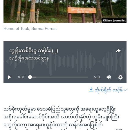
အ
သုတပဒေသာ အင်္ဂလိပ်စာ
ညွန်း
Learning English
စာမျက်နှာ
သို့
ဗွီအိုအေ လူမှုကွန်ယက်များ
Home of Teak, Burma Forest
ကျော်
ကြည့်
ရန်
ကျွန်းသစ်ခိုးမှု သမိုင်း (၂)
ဘာသာစကားများ
ရှာဖွေ
by
ဗွီအိုအေသတင်းဌာန
No media source currently available
ရန်
နေရာ
0:00
5:31
သို့
ကျော်
တိုက်ရိုက် လင့်ခ်
ရန်
သစ်ခိုးထုတ်မှုမှာ ဒေသခံပြည်သူတွေကို အရေးယူလေ့ရှိပြီး
အစိုးရခေါင်းဆောင်ပိုင်းအထိ လာဘ်ထိုးနိုင်တဲ့ သူခိုးချုပ်ကြီး
တွေကိုတော့ အရေးမယူနိုင်တာကို လန်ဒန်အခြေစိုက်