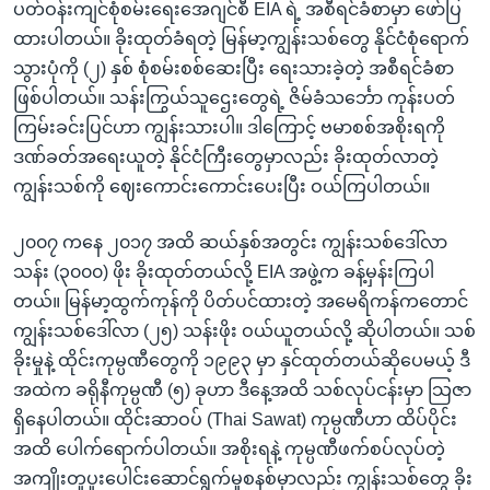
ပတ်ဝန်းကျင်စုံစမ်းရေးအေဂျင်စီ EIA ရဲ့ အစီရင်ခံစာမှာ ဖော်ပြ
ထားပါတယ်။ ခိုးထုတ်ခံရတဲ့ မြန်မာ့ကျွန်းသစ်တွေ နိုင်ငံစုံရောက်
သွားပုံကို (၂) နှစ် စုံစမ်းစစ်ဆေးပြီး ရေးသားခဲ့တဲ့ အစီရင်ခံစာ
ဖြစ်ပါတယ်။ သန်းကြွယ်သူဌေးတွေရဲ့ ဇိမ်ခံသင်္ဘော ကုန်းပတ်
ကြမ်းခင်းပြင်ဟာ ကျွန်းသားပါ။ ဒါကြောင့် ဗမာစစ်အစိုးရကို
ဒဏ်ခတ်အရေးယူတဲ့ နိုင်ငံကြီးတွေမှာလည်း ခိုးထုတ်လာတဲ့
ကျွန်းသစ်ကို ဈေးကောင်းကောင်းပေးပြီး ဝယ်ကြပါတယ်။
၂၀၀၇ ကနေ ၂၀၁၇ အထိ ဆယ်နှစ်အတွင်း ကျွန်းသစ်ဒေါ်လာ
သန်း (၃၀၀၀) ဖိုး ခိုးထုတ်တယ်လို့ EIA အဖွဲ့က ခန့်မှန်းကြပါ
တယ်။ မြန်မာ့ထွက်ကုန်ကို ပိတ်ပင်ထားတဲ့ အမေရိကန်ကတောင်
ကျွန်းသစ်ဒေါ်လာ (၂၅) သန်းဖိုး ဝယ်ယူတယ်လို့ ဆိုပါတယ်။ သစ်
ခိုးမှုနဲ့ ထိုင်းကုမ္ပဏီတွေကို ၁၉၉၃ မှာ နှင်ထုတ်တယ်ဆိုပေမယ့် ဒီ
အထဲက ခရိုနီကုမ္ပဏီ (၅) ခုဟာ ဒီနေ့အထိ သစ်လုပ်ငန်းမှာ သြဇာ
ရှိနေပါတယ်။ ထိုင်းဆာဝပ် (Thai Sawat) ကုမ္ပဏီဟာ ထိပ်ပိုင်း
အထိ ပေါက်ရောက်ပါတယ်။ အစိုးရနဲ့ ကုမ္ပဏီဖက်စပ်လုပ်တဲ့
အကျိုးတူပူးပေါင်းဆောင်ရွက်မှုစနစ်မှာလည်း ကျွန်းသစ်တွေ ခိုး