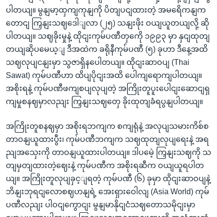
ပါတယျ။ မွနျမာ့ထှကျကုနျကို ပိတျပငျထားတဲ့ အမရေိကနျက
တောငျ ကြှနျးသဈဒေါျလာ (၂၅) သနျးဖိုး ဝယျယူတယျလို့ ဆို
ပါတယျ။ သဈခိုးမှုနဲ့ ထိုငျးကုမ်ပဏီတှကေို ၁၉၉၃ မှာ နှငျထုတျ
တယျဆိုပမေယ့ျ ဒီအထဲက ခရိုနီကုမ်ပဏီ (၅) ခုဟာ ဒီနေ့အထိ
သဈလုပျငနျးမှာ သွဇာရှိနပေါတယျ။ ထိုငျးဆာဝပျ (Thai
Sawat) ကုမ်ပဏီဟာ ထိပျပိုငျးအထိ ပေါကျရောကျပါတယျ။
အစိုးရနဲ့ ကုမ်ပဏီဖကျစပျလုပျတဲ့ အကြိုးတူပူးပေါငျးဆောငျရှ
ကျမှုစနဈမှာလညျး ကြှနျးသဈတှေ ခိုးထုတျခံရပွနျပါတယျ။
အကြိုးတူစနဈမှာ အစိုးရဘကျက စကျရုံနဲ့ အလုပျသမားကိစ်စ
တာဝနျယူထားပွီး၊ ကုမ်ပဏီဘကျက သဈထုတျလုပျရေးနဲ့ အရ
ညျအသှေးကို တာဝနျယူထားပါတယျ။ ဒါပမေဲ့ ကြှနျးသဈကို သ
တျမှတျထားတဲ့ဈေးနဲ့ ကုမ်ပဏီက အစိုးရဆီက ဝယျယူရပါတ
ယျ။ အကြိုးတူလုပျခှင့ျရတဲ့ ကုမ်ပဏီ (၆) ခုမှာ ထိုငျးဆာဝပျနဲ့
ဘိနျးဘုရငျလောစဈဟနျရဲ့ အေးရှားဝေါလျ (Asia World) ကုမ်
ပဏီလညျး ပါဝငျကွောငျး မွနျမာနိုငျငံသဈတောသမိုငျးမှာ