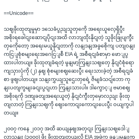
==Unicode==
သဈခိုးထုတျမှုမှာ ဒသေခံပွညျသူတှကေို အရေးယူလေ့ရှိပွီး
အစိုးရခေါငျးဆောငျပိုငျးအထိ လာဘျထိုးနိုငျတဲ့ သူခိုးခြုပျကွီး
တှကေိုတော့ အရေးမယူနိုငျတာကို လနျဒနျအခွစေိုကျ ပတျဝနျး
ကငြျစုံစမျးရေးအဂေငြျစီ EIA ရဲ့ အစီရငျခံစာမှာ ဖောျပွ
ထားပါတယျ။ ခိုးထုတျခံရတဲ့ မွနျမာ့ကြှနျးသဈတှေ နိုငျငံစုံရော
ကျသှားပုံကို (၂) နှဈ စုံစမျးစဈဆေးပွီး ရေးသားခဲ့တဲ့ အစီရငျခံ
စာ ဖွဈပါတယျ။ သနျးကွှယျသူဌေးတှရေဲ့ ဇိမျခံသငျ်ဘော ကု
နျးပတျကွမျးခငျးပွငျဟာ ကြှနျးသားပါ။ ဒါကွောင့ျ ဗမာစဈ
အစိုးရကို ဒဏျခတျအရေးယူတဲ့ နိုငျငံကွီးတှမှောလညျး ခိုးထု
တျလာတဲ့ ကြှနျးသဈကို ဈေးကောငျးကောငျးပေးပွီး ဝယျကွပါ
တယျ။
၂၀၀၇ ကနေ ၂၀၁၇ အထိ ဆယျနှဈအတှငျး ကြှနျးသဈဒေါျ
လာသနျး (၃၀၀၀) ဖိုး ခိုးထုတျတယျလို့ EIA အဖှဲ့က ခန့ျမှနျးကွ