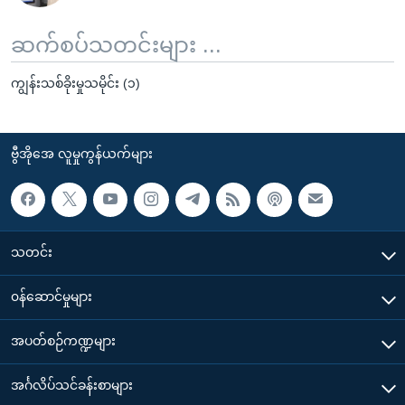
ဆက်စပ်သတင်းများ ...
ကျွန်းသစ်ခိုးမှုသမိုင်း (၁)
ဗွီအိုအေ လူမှုကွန်ယက်များ
သတင်း
၀န်ဆောင်မှုများ
အပတ်စဉ်ကဏ္ဍများ
အင်္ဂလိပ်သင်ခန်းစာများ