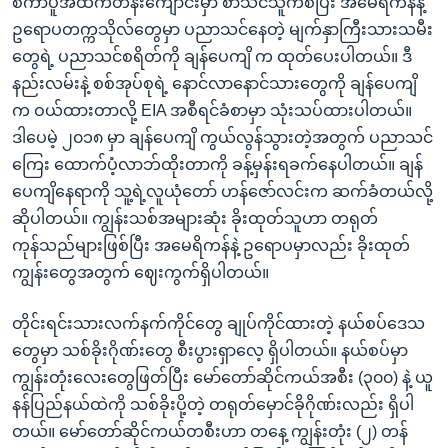
စင်္ကာပူအထက်တန်းကျောင်းမှာ စာသင်သူကစပြီး အမေရိကန်နဲ့
ဥရောပတက္ကသိုလ်တွေမှာ ပညာသင်နေတဲ့ မျက်နှာကြီးသားသမီး
တွေရဲ့ ပညာသင်စရိတ်ကို ချန်ပေကျိ က ထုတ်ပေးပါတယ်။ ဒီ
နည်းလမ်းနဲ့ စစ်အုပ်စုရဲ့ နောင်လာနောင်သားတွေကို ချန်ပေကျိ
က ဝယ်ထားတာလို့ EIA အစီရင်ခံစာမှာ သုံးသပ်ထားပါတယ်။
ဒါပေမဲ့ ၂၀၁၈ မှာ ချန်ပေကျိ ကွယ်လွန်သွားတဲ့အတွက် ပညာသင်
ကြေး ထောက်ပံ့လာဘ်ထိုးတာကို ခန့်မှန်းရခက်နေပါတယ်။ ချန်
ပေကျိနေရာကို သူ့ရဲ့လူယုံတော် ဟန်ဇော်လင်းက ဆက်ခံတယ်လို့
ဆိုပါတယ်။ ကျွန်းသစ်အများဆုံး ခိုးထုတ်သူဟာ တရုတ်
ကုန်သည်များဖြစ်ပြီး အမေရိကန်နဲ့ ဥရောပမှာလည်း ခိုးထုတ်
ကျွန်းတွေအတွက် ဈေးကွက်ရှိပါတယ်။
တိုင်းရင်းသားလက်နက်ကိုင်တွေ ချုပ်ကိုင်ထားတဲ့ နယ်စပ်ဒေသ
တွေမှာ သစ်ခိုးဂိုဏ်းတွေ စီးပွားရှာလေ့ ရှိပါတယ်။ နယ်စပ်မှာ
ကျွန်းတုံးလေးတွေဖြတ်ပြီး မော်တော်ဆိုင်ကယ်အစီး (၃၀၀) နဲ့ ယူ
နန်ပြည်နယ်ထဲကို သစ်ခိုးပို့တဲ့ တရုတ်မှောင်ခိုဂိုဏ်းလည်း ရှိပါ
တယ်။ မော်တော်ဆိုင်ကယ်တစီးဟာ တနေ့ ကျွန်းတုံး (၂) တန်