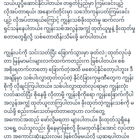
သယ်ယူပို့ဆောင်နိုင်ပါတယ်။ တရုတ်ပြည်မှာ ကြမ်းခင်းပျဉ်
လိုအပ်တာရယ်၊ အနောက်တိုင်းမှာ သင်္ဘောကုန်းပတ်ကြမ်းခင်း
ပျဉ် လိုအပ်တာရယ်ကြောင့် ကျွန်းသစ်ခိုးထုတ်မှု ဆက်လက်
ရှင်သန်နေပါတယ်။ ကျွန်းသစ်အလွန်အကျွံ ထုတ်ယူမှုနဲ့ ခိုးထုတ်မှု
စတာတွေရှိလို့ သစ်တောထိန်းသိမ်းဖို့ ခက်ပါတယ်။
ကျွန်းပင်ကို သင်းသတ်ပြီး ခြောက်သွားမှာ ခုတ်လဲှထုတ်လုပ်ခဲ့
တာ မြန်မာမင်းများလက်ထက်ကတည်းက ဖြစ်ပါတယ်။ စစ်
အစိုးရတက်လာတော့ ခြောက်တဲ့အထိ မစောင့်နိုင်တော့ပါဘူး။ ဒီ
အချိန်မှာ သစ်ပါးလွှာထုတ်လုပ်တဲ့ နိုင်ငံခြားကုမ္ပဏီတွေက ကျွန်း
စိုကို လိုချင်ကြပါတယ်။ သစ်ပါးလွှာထုတ်လုပ်ရာမှာ ကျွန်းလုံး
လတ်ဆတ်ပြီး စိုနေဖို့ လိုတာမို့ ကျွန်းစိုကိုရော ကျွန်းခြောက်ကိုပါ
အလွန်အကျွံ ထုတ်ယူလာကြပါတယ်။ ခိုးထုတ်တဲ့ကျွန်းသစ်ကို မ
ဝယ်ဖို့ စည်းကမ်းသတ်မှတ်တာတွေဟာ လက်တွေ့
အကောင်အထည် ဖော်လို့မရတာ များပါတယ်။ ခိုးထုတ်သူရှိနေ
သရွေ့ ဝယ်သူလည်း ရှိနေမှာဖြစ်လို့ ခိုးမထုတ်နိုင်အောင် လုပ်တာ
ဟာ အကောင်းဆုံးနည်းလမ်း ဖြစ်လိမ့်မယ်လို့ ယူဆရပါတယ်။