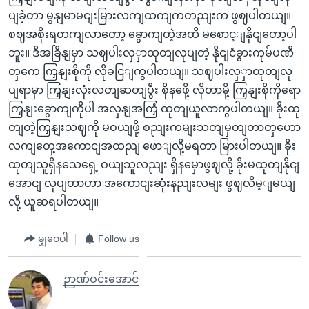
ပျခဲ့တာ မွနျမာမငျးမြားလကျထကျကတညျးက ဖွဈပါတယျ။
စဈအစိုးရတကျလာတော့ ခွောကျတဲ့အထိ မစောင့ျနိုငျတော့ပါ
ဘူး။ ဒီအခြိနျမှာ သဈပါးလှှာထုတျလုပျတဲ့ နိုငျငံခွားကုမ်ပဏီ
တှကေ ကြှနျးစိုကို လိုခငြျကွပါတယျ။ သဈပါးလှှာထုတျလု
ပျရာမှာ ကြှနျးလုံးလတျဆတျပွီး စိုနဖေို့ လိုတာမို့ ကြှနျးစိုကိုရော
ကြှနျးခွောကျကိုပါ အလှနျအကြှံ ထုတျယူလာကွပါတယျ။ ခိုးထု
တျတဲ့ကြှနျးသဈကို မဝယျဖို့ စညျးကမျးသတျမှတျတာတှဟော
လကျတှေ့အကောငျအထညျ ဖောျလို့မရတာ မြားပါတယျ။ ခိုး
ထုတျသူရှိနသေရှေ့ ဝယျသူလညျး ရှိနမှောဖွဈလို့ ခိုးမထုတျနိုငျ
အောငျ လုပျတာဟာ အကောငျးဆုံးနညျးလမျး ဖွဈလိမ့ျမယျ
လို့ ယူဆရပါတယျ။
မျှဝေပါ
Follow us
ဉာဏ်ဝင်းအောင်