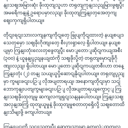
နျးသဈအမြားဆုံး ခိုးထုတျသူဟာ တရုတျကုနျသညျမြားဖွဈပွီး
အမရေိကနျနဲ့ ဥရောပမှာလညျး ခိုးထုတျကြှနျးတှအေတှကျ
ဈေးကှကျရှိပါတယျ။
တိုငျးရငျးသားလကျနကျကိုငျတှေ ခြုပျကိုငျထားတဲ့ နယျစပျဒ
သေတှမှော သဈခိုးဂိုဏျးတှေ စီးပှားရှာလေ့ ရှိပါတယျ။ နယျစ
ပျမှာ ကြှနျးတုံးလေးတှဖွေတျပွီး မောျတောျဆိုငျကယျအစီး
(၃၀၀) နဲ့ ယူနနျပွညျနယျထဲကို သဈခိုးပို့တဲ့ တရုတျမှောငျခိုဂို
ဏျးလညျး ရှိပါတယျ။ မောျတောျဆိုငျကယျတစီးဟာ တနေ့
ကြှနျးတုံး (၂) တနျ သယျယူပို့ဆောငျနိုငျပါတယျ။ တရုတျပွညျ
မှာ ကွမျးခငျးပဉြျ လိုအပျတာရယျ၊ အနောကျတိုငျးမှာ သငျ်
ဘောကုနျးပတျကွမျးခငျးပဉြျ လိုအပျတာရယျကွောင့ျ ကြှ
နျးသဈခိုးထုတျမှု ဆကျလကျရှငျသနျနပေါတယျ။ ကြှနျးသဈ
အလှနျအကြှံ ထုတျယူမှုနဲ့ ခိုးထုတျမှုစတာတှရှေိလို့ သဈတောထိ
နျးသိမျးဖို့ ခကျပါတယျ။
ကြှနျးပငျကို သငျးသတျပွီး ခွောကျသှားမှာ ခုတျလဲှထုတျလု