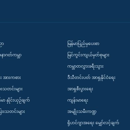
ပညာ
မြန်မာပြည်မှပေးစာ
အနာဂတ်ကမ္ဘာ
မြင်ကွင်းကျယ်မှတ်စုများ
ကမ္ဘာတလွှားခရီးသွား
း အားကစား
ဒီသီတင်းပတ် အာရှနိုင်ငံရေး
ားသတင်းများ
အာရှစီးပွားရေး
်မာ နှိုင်းယှဉ်ချက်
ကျန်းမာရေး
ပြားသတင်းများ
အမျိုးသမီးကဏ္ဍ
ရိုဟင်ဂျာအရေး မျှော်လင့်ချက်