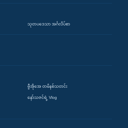
သုတပဒေသာ အင်္ဂလိပ်စာ
ဗွီအိုအေ တမိနစ်သတင်း
နော်သဇင်ရဲ့ Vlog