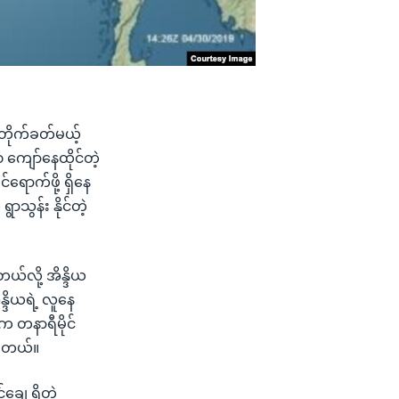
 တိုက်ခတ်မယ့်
၀ ကျော်နေထိုင်တဲ့
ရောက်ဖို့ ရှိနေ
ာသွန်း နိုင်တဲ့
တယ်လို့ အိန္ဒိယ
ဒိယရဲ့ လူနေ
းက တနာရီမိုင်
ပါတယ်။
ချေ ရှိတဲ့