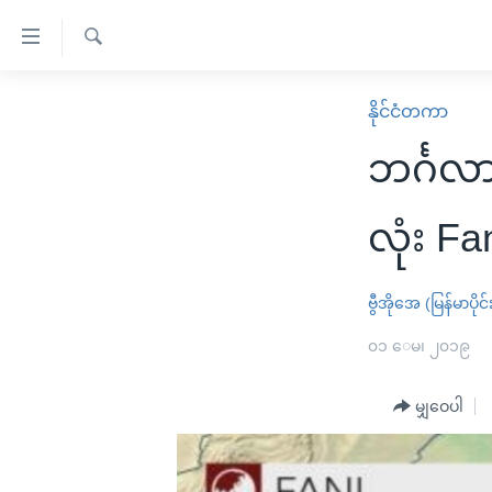
သုံး
ရ
ရှာဖွေ
လွယ်ကူ
မူလစာမျက်နှာ
နိုင်ငံတကာ
ရ
စေ
မြန်မာ
လာ
ဘင်္ဂလာ
သည့်
ဒ်
ကမ္ဘာ့သတင်းများ
Link
ဗွီဒီယို
နိုင်ငံတကာ
လုံး Fa
များ
သတင်းလွတ်လပ်ခွင့်
အမေရိကန်
ပင်မ
ရပ်ဝန်းတခု လမ်းတခု အလွန်
တရုတ်
ဗွီအိုအေ (မြန်မာပိုင်
အကြောင်းအရာ
အင်္ဂလိပ်စာလေ့လာမယ်
အစ္စရေး-ပါလက်စတိုင်း
၀၁ ေမ၊ ၂၀၁၉
သို့
အပတ်စဉ်ကဏ္ဍများ
အမေရိကန်သုံးအီဒီယံ
ကျော်
မျှဝေပါ
ကြည့်
ရေဒီယိုနှင့်ရုပ်သံ အချက်အလက်များ
မကြေးမုံရဲ့ အင်္ဂလိပ်စာ
ရေဒီယို
ရန်
ရေဒီယို/တီဗွီအစီအစဉ်
ရုပ်ရှင်ထဲက အင်္ဂလိပ်စာ
တီဗွီ
ပင်မ