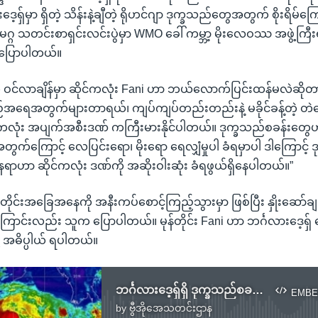
့ရှ်မှာ ရှိတဲ့ သိန်းနဲ့ချီတဲ့ ရိုဟင်ဂျာ ဒုက္ခသည်တွေအတွက် စိုးရိမ်က
ဂ္ဂ သတင်းစာရှင်းလင်းပွဲမှာ WMO ခေါ် ကမ္ဘာ့ မိုးလေဝဿ အဖွဲ့ကြီးရဲ
 ပြောပါတယ်။
ကို ဝင်လာချိန်မှာ ဆိုင်ကလုံး Fani ဟာ ဘယ်လောက်ပြင်းထန်မလဲဆိုတ
်အရေအတွက်များတာရယ်၊ ကျပ်ကျပ်တည်းတည်းနဲ့ မခိုင်ခန့်တဲ့ တဲတွ
်ကလုံး အပျက်အစီးဒဏ် ကကြီးမားနိုင်ပါတယ်။ ဒုက္ခသည်စခန်းတွေဟာ 
အတွက်ကြောင့် လေပြင်းရော၊ မိုးရော ရေလျှံမှုပါ ခံရမှာပါ ဒါကြောင့်
့ ဒီနေရာဟာ ဆိုင်ကလုံး ဒဏ်ကို အဆိုးဝါးဆုံး ခံရဖွယ်ရှိနေပါတယ်။”
တိုင်းအခြေအနေကို အနီးကပ်စောင့်ကြည့်သွားမှာ ဖြစ်ပြီး နှိုးဆော်
်ကြောင်းလည်း သူက ပြောပါတယ်။ မုန်တိုင်း Fani ဟာ ဘင်္ဂလားဒေ့ရှ်
ို့ အဓိပ္ပါယ် ရပါတယ်။
ဘင်္ဂလားဒေ့ရှ်ရှိ ဒုက္ခသည်စခန်းတွေ ဆိုင်ကလုံး Fani ဒဏ်ခံရမည်ကို ကုလစိုးရိမ်
EMBE
by
ဗွီအိုအေသတင်းဌာန
No media source currently available