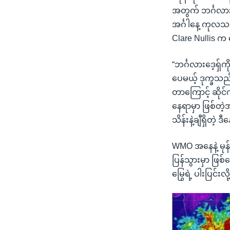
အတွက် ဘင်္ဂလားဒေ
အင်္ဂါနေ့ ကုလသမ
Clare Nullis က
“ဘင်္ဂလားဒေ့ရှ်
ပေမယ့် ဒုက္ခသည
တာကြောင့် ဆိုင
နေရာမှာ ဖြစ်တဲ့
သိန်းနဲ့ချီရှိတဲ
WMO အနေနဲ့ မုန်
ပြန်သွားမှာ ဖြစ
မြွေရဲ့ ပါးပြင်းလ