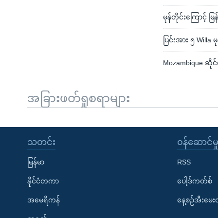
မုန်တိုင်းကြောင့် မြ
ပြင်းအား ၅ Willa မ
Mozambique ဆိုင
အခြားဖတ်ရှုစရာများ
သတင်း
၀န်ဆောင်မှ
မြန်မာ
RSS
နိုင်ငံတကာ
ပေါ့ဒ်ကတ်စ်
အမေရိကန်
နေ့စဉ်အီးမေ