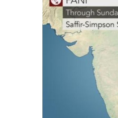
သုတပဒေသာ အင်္ဂလိပ်စာ
အ
ညွန်း
စာမျက်နှာ
သို့
ကျော်
ကြည့်
ရန်
ရှာဖွေ
ရန်
နေရာ
သို့
ကျော်
ရန်