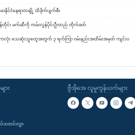
န်မာနိုင်ငံနေရာတချို့ ထိခိုက်ပျက်စီး
ုန်တိုင်း မက်ဆီကို ကမ်းလွန်ပိုင်းဦးတည် တိုက်ခတ်
်ကလုံး သေဆုံးသူတွေအတွက် ၃ ရက်ကြာ ဝမ်းနည်းအထိမ်းအမှတ် ကျင်းပ
ုများ
ဗွီအိုအေ လူမှုကွန်ယက်များ
းလ်သတင်းလွှာ