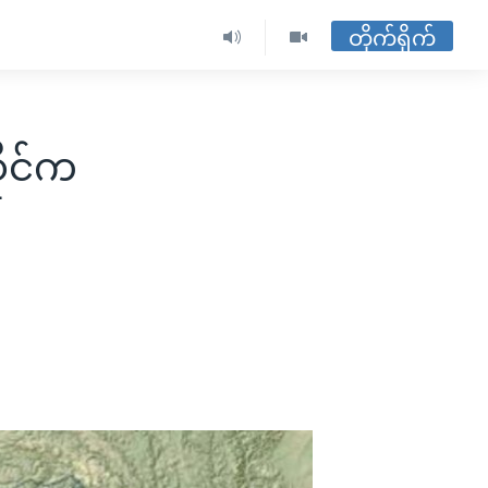
တိုက်ရိုက်
ိုင်က