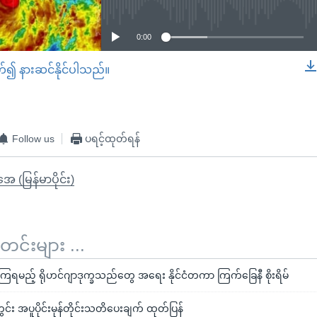
0:00
တ်၍ နားဆင်နိုင်ပါသည်။
EMBED
Follow us
ပရင့်ထုတ်ရန်
ုအေ (မြန်မာပိုင်း)
်းများ ...
ကြရမည့် ရိုဟင်ဂျာဒုက္ခသည်တွေ အရေး နိုင်ငံတကာ ကြက်ခြေနီ စိုးရိမ်
င်း အပူပိုင်းမုန်တိုင်းသတိပေးချက် ထုတ်ပြန်