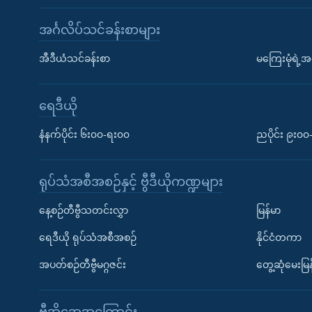
အင်္ဂလိပ်သင်ခန်းစာများ
အီဒီယံသင်ခန်းစာ
မကြေးမုံရဲ့အင
ရေဒီယို
နံနက်ပိုင်း ၆း၀၀-ရး၀၀
ညပိုင်း ၉း၀
ရုပ်သံအစီအစဉ်နှင့် ဗွီဒီယိုကဏ္ဍများ
နေ့စဉ်တီဗွီသတင်းလွှာ
မြန်မာ
ရေဒီယို ရုပ်သံအစီအစဉ်
နိုင်ငံတကာ
အပတ်စဉ်တီဗွီမဂ္ဂဇင်း
တွေ့ဆုံမေးမြန