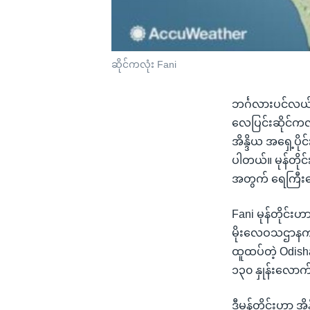
ဆိုင်ကလုံး Fani
ဘင်္ဂလားပင်လယ်အ
လေပြင်းဆိုင်ကလုံ
အိန္ဒိယ အရှေ့ပို
ပါတယ်။ မုန်တိုင်
အတွက် ရေကြီးရ
Fani မုန်တိုင်းဟ
မိုးလေဝသဌာနက သ
ထူထပ်တဲ့ Odisha 
၁၃၀ နှုန်းလောက်
ဒီမုန်တိုင်းဟာ အ