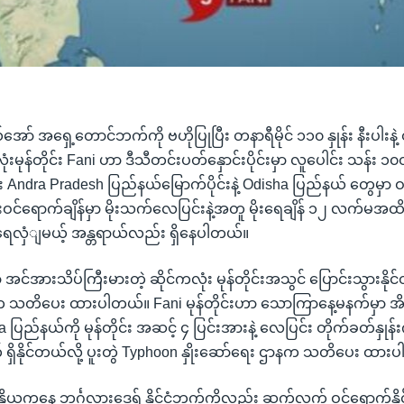
ော် အရှေ့တောင်ဘက်ကို ဗဟိုပြုပြီး တနာရီမိုင် ၁၁၀ နှုန်း နီးပါးနဲ့
းမုန်တိုင်း Fani ဟာ ဒီသီတင်းပတ်နှောင်းပိုင်းမှာ လူပေါင်း သန်း ၁၀
င်း Andra Pradesh ပြည်နယ်မြောက်ပိုင်းနဲ့ Odisha ပြည်နယ် တွေမှာ ဝင်
းဝင်ရောက်ချိန်မှာ မိုးသက်လေပြင်းနဲ့အတူ မိုးရေချိန် ၁၂ လက်မအထိ ရွ
ေလှံျမယ့် အန္တရာယ်လည်း ရှိနေပါတယ်။
ာ အင်အားသိပ်ကြီးမားတဲ့ ဆိုင်ကလုံး မုန်တိုင်းအသွင် ပြောင်းသွားနိုင်
တိပေး ထားပါတယ်။ Fani မုန်တိုင်းဟာ သောကြာနေ့မနက်မှာ အိန္
ပြည်နယ်ကို မုန်တိုင်း အဆင့် ၄ ပြင်းအားနဲ့ လေပြင်း တိုက်ခတ်နှုန်
 ရှိနိုင်တယ်လို့ ပူးတွဲ Typhoon နှိုးဆော်ရေး ဌာနက သတိပေး ထား
ိန္ဒိယကနေ ဘင်္ဂလားဒေ့ရှ် နိုင်ငံဘက်ကိုလည်း ဆက်လက် ဝင်ရောက်နိုင်