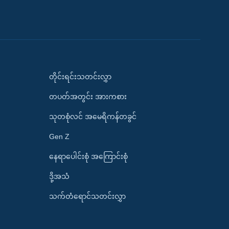
တိုင်းရင်းသတင်းလွှာ
တပတ်အတွင်း အားကစား
သုတစုံလင် အမေရိကန်တခွင်
Gen Z
နေရာပေါင်းစုံ အကြောင်းစုံ
ဒို့အသံ
သက်တံရောင်သတင်းလွှာ