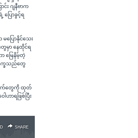
ြောင်း ဂျနီဗာက
့ ပြောခွင့်ရ
ာ မပြောနိုင်သေး
ေမှာ နေထိုင်ရ
မြေနိမ့်တဲ့
 ဒုက္ခသည်တွေ
ချက်တွေကို ထုတ်
 ဝေါဟာရဖြစ်ပြီး
D
SHARE