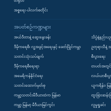
တရုတ်
အစ္စရေး-ပါလက်စတိုင်း
အပတ်စဉ်ကဏ္ဍများ
အယ်ဒီတာနဲ့ ဆွေးနွေးခန်း
သိပ္ပံနဲ့နည်း
ဒီမိုကရေစီ၊ လူ့အခွင့်အရေးနှင့် ခေတ်ပြိုင်ကမ္ဘာ
ဥတုရာသီနဲ့ 
သတင်းသုံးသပ်ချက်
စီးပွားရေး
ဒီမိုကရေစီရေးရာ
တပတ်အတွင်
အမေရိကန်နိုင်ငံရေး
လယ်ယာစီးပွ
သတင်းထောက်မှတ်စု
ယူကရိန်း၊ မြန
ကမ္ဘာ့သတင်းမီဒီယာထဲက မြန်မာ
ထူးခြားဆန်း
ကမ္ဘာ့ မြန်မာ့ မီဒီယာမြင်ကွင်း
လူမှုရှုခင်း