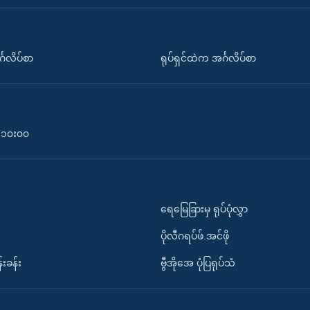
်္ဂလိပ်စာ
ရုပ်ရှင်ထဲက အင်္ဂလိပ်စာ
၀-၁၀း၀၀
ရေမြေခြားမှ ရုပ်ပုံလွှာ
ပိုလီဂရပ်ဖ်.အင်ဖို
်းခန်း
ဗွီအိုအေ ပုံပြရုပ်သံ