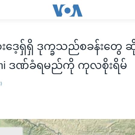
းဒေ့ရှ်ရှိ ဒုက္ခသည်စခန်းတွေ ဆ
ni ဒဏ်ခံရမည်ကို ကုလစိုးရိမ်
း)