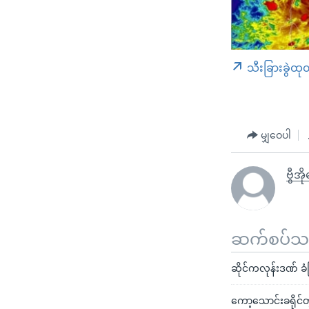
သီးခြားခွဲထု
မျှဝေပါ
ဗွီအိ
ဆက်စပ်သတင
ဆိုင်ကလုန်းဒဏ် ခံ
ကော့သောင်းခရိုင်တွ