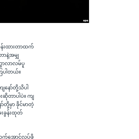
ည်မှန်းထားတာထက်
တာနဲ့အမျှ
၊ ကွာလာလမ်ပူ
ေးကြပါတယ်။
ျနော်တို့သိပါ
ားဆိုတာပါပဲ။ ကျ
ို့မှာ ခိုင်မာတဲ့
ေးခွန်းထုတ်
က်အောင်လုပ်ဖို့