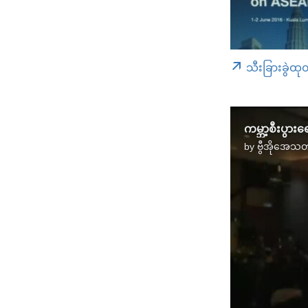
သီးခြားခွဲထု
ကမ္ဘာ့စီးပွားရ
by
ဗွီအိုအေသတ