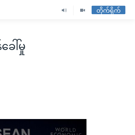
တိုက်ရိုက်
ခေါ်မှု