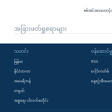
စစ်အင်အားတောင့်
အခြားဖတ်ရှုစရာများ
သတင်း
၀န်ဆောင်မှ
မြန်မာ
RSS
နိုင်ငံတကာ
ပေါ့ဒ်ကတ်စ်
အမေရိကန်
နေ့စဉ်အီးမေ
တရုတ်
အစ္စရေး-ပါလက်စတိုင်း