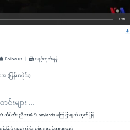
1:30
EMBED
Follow us
ပရင့်ထုတ်ရန်
ုအေ (မြန်မာပိုင်း)
်းများ ...
 ထိပ်သီး ညီလာခံ Sunnylands ကြေငြာချက် ထုတ်ပြန်
်နိုင်ငံ ရေကြောင်း စစ်ရေးလှုပ်ရှားမှုစတင်