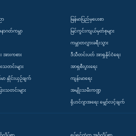
ပညာ
မြန်မာပြည်မှပေးစာ
အနာဂတ်ကမ္ဘာ
မြင်ကွင်းကျယ်မှတ်စုများ
ကမ္ဘာတလွှားခရီးသွား
း အားကစား
ဒီသီတင်းပတ် အာရှနိုင်ငံရေး
ားသတင်းများ
အာရှစီးပွားရေး
်မာ နှိုင်းယှဉ်ချက်
ကျန်းမာရေး
ပြားသတင်းများ
အမျိုးသမီးကဏ္ဍ
ရိုဟင်ဂျာအရေး မျှော်လင့်ချက်
်္ဂလိပ်စာ
ရုပ်ရှင်ထဲက အင်္ဂလိပ်စာ