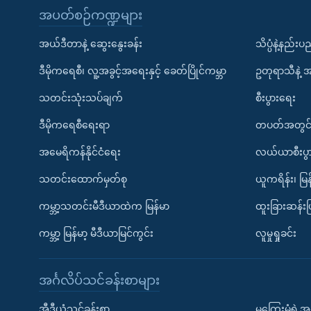
အပတ်စဉ်ကဏ္ဍများ
အယ်ဒီတာနဲ့ ဆွေးနွေးခန်း
သိပ္ပံနဲ့နည်း
ဒီမိုကရေစီ၊ လူ့အခွင့်အရေးနှင့် ခေတ်ပြိုင်ကမ္ဘာ
ဥတုရာသီနဲ့ 
သတင်းသုံးသပ်ချက်
စီးပွားရေး
ဒီမိုကရေစီရေးရာ
တပတ်အတွင်
အမေရိကန်နိုင်ငံရေး
လယ်ယာစီးပွ
သတင်းထောက်မှတ်စု
ယူကရိန်း၊ မြန
ကမ္ဘာ့သတင်းမီဒီယာထဲက မြန်မာ
ထူးခြားဆန်း
ကမ္ဘာ့ မြန်မာ့ မီဒီယာမြင်ကွင်း
လူမှုရှုခင်း
အင်္ဂလိပ်သင်ခန်းစာများ
အီဒီယံသင်ခန်းစာ
မကြေးမုံရဲ့အင