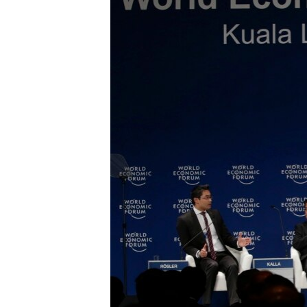
သုတပဒေသာ အင်္ဂလိပ်စာ
အ
ညွန်း
စာမျက်နှာ
သို့
ကျော်
ကြည့်
ရန်
ရှာဖွေ
ရန်
နေရာ
သို့
ကျော်
ရန်