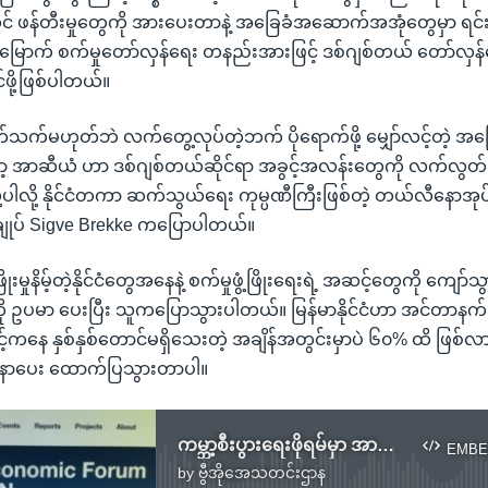
 ဖန်တီးမှုတွေကို အားပေးတာနဲ့ အခြေခံအဆောက်အအုံတွေမှာ ရင်းနှီးမြှု
ထမြောက် စက်မှုတော်လှန်ရေး တနည်းအားဖြင့် ဒစ်ဂျစ်တယ် တော်လှန
ုင်ဖို့ဖြစ်ပါတယ်။
က်မဟုတ်ဘဲ လက်တွေ့လုပ်တဲ့ဘက် ပိုရောက်ဖို့ မျှော်လင့်တဲ့ အက
ာ့ အာဆီယံ ဟာ ဒစ်ဂျစ်တယ်ဆိုင်ရာ အခွင့်အလန်းတွေကို လက်လွတ်ဆ
လို့ပါလို့ နိုင်ငံတကာ ဆက်သွယ်ရေး ကုမ္ပဏီကြီးဖြစ်တဲ့ တယ်လီနောအုပ
ူးချုပ် Sigve Brekke ကပြောပါတယ်။
ြိုးမှုနိမ့်တဲ့နိုင်ငံတွေအနေနဲ့ စက်မှုဖွံ့ဖြိုးရေးရဲ့ အဆင့်တွေကို ကျော်
ငံကို ဥပမာ ပေးပြီး သူကပြောသွားပါတယ်။ မြန်မာနိုင်ငံဟာ အင်တာ
င့်ကနေ နှစ်နှစ်တောင်မရှိသေးတဲ့ အချိန်အတွင်းမှာပဲ ၆၀% ထိ ဖြစ
ူနာပေး ထောက်ပြသွားတာပါ။
ကမ္ဘာ့စီးပွားရေးဖိုရမ်မှာ အာဆီယံရဲ့ စိန်ခေါ်မှုတွေ ဆွေးနွေး
EMBE
by
ဗွီအိုအေသတင်းဌာန
No media source currently available