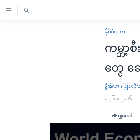
သုံး
ရ
ရှာဖွေ
လွယ်ကူ
မူလစာမျက်နှာ
နိုင်ငံတကာ
ရ
စေ
မြန်မာ
လာ
ကမ္ဘာ့စီ
သည့်
ဒ်
ကမ္ဘာ့သတင်းများ
Link
ဗွီဒီယို
နိုင်ငံတကာ
တွေ ဆွ
များ
သတင်းလွတ်လပ်ခွင့်
အမေရိကန်
ပင်မ
ရပ်ဝန်းတခု လမ်းတခု အလွန်
တရုတ်
ဗွီအိုအေ (မြန်မာပိုင်
အကြောင်းအရာ
အင်္ဂလိပ်စာလေ့လာမယ်
အစ္စရေး-ပါလက်စတိုင်း
၀၂ ဇြန္၊ ၂၀၁၆
သို့
အပတ်စဉ်ကဏ္ဍများ
အမေရိကန်သုံးအီဒီယံ
ကျော်
မျှဝေပါ
ကြည့်
ရေဒီယိုနှင့်ရုပ်သံ အချက်အလက်များ
မကြေးမုံရဲ့ အင်္ဂလိပ်စာ
ရေဒီယို
ရန်
ရေဒီယို/တီဗွီအစီအစဉ်
ရုပ်ရှင်ထဲက အင်္ဂလိပ်စာ
တီဗွီ
ပင်မ