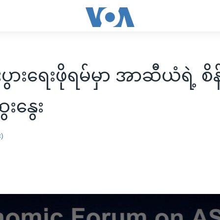
းပွားရေးဖိုရမ်မှာ အာဆီယံရဲ့ စိန်
ေးနွေး
း)