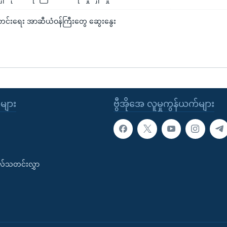
တင်းရေး အာဆီယံဝန်ကြီးတွေ ဆွေးနွေး
ုများ
ဗွီအိုအေ လူမှုကွန်ယက်များ
းလ်သတင်းလွှာ