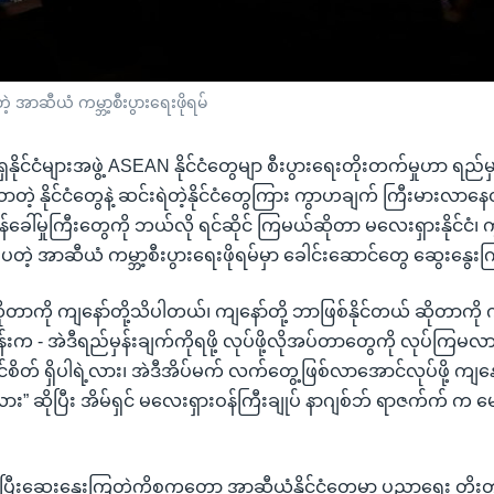
့ အာဆီယံ ကမ္ဘာ့စီးပွားရေးဖိုရမ်
ိုင်ငံများအဖွဲ့ ASEAN နိုင်ငံတွေမျာ စီးပွားရေးတိုးတက်မှုဟာ ရ
သာတဲ့ နိုင်ငံတွေနဲ့ ဆင်းရဲတဲ့နိုင်ငံတွေကြား ကွာဟချက် ကြီးမားလာနေ
ိန်ခေါ်မှုကြီးတွေကို ဘယ်လို ရင်ဆိုင် ကြမယ်ဆိုတာ မလေးရှားနိုင်ငံ
်းပတဲ့ အာဆီယံ ကမ္ဘာ့စီးပွားရေးဖိုရမ်မှာ ခေါင်းဆောင်တွေ ဆွေးနွ
ိုတာကို ကျနော်တို့သိပါတယ်၊ ကျနော်တို့ ဘာဖြစ်နိုင်တယ် ဆိုတာကို က
းက - အဲဒီရည်မှန်းချက်ကိုရဖို့ လုပ်ဖို့လိုအပ်တာတွေကို လုပ်ကြမလ
ျင်စိတ် ရှိပါရဲ့လား၊ အဲဒီအိပ်မက် လက်တွေ့ဖြစ်လာအောင်လုပ်ဖို့ ကျနော်တ
ါရဲ့ လား” ဆိုပြီး အိမ်ရှင် မလေးရှားဝန်ကြီးချုပ် နာဂျစ်ဘ် ရာဇက်က် က မ
်ပြီးဆွေးနွေးကြတဲ့ကိစ္စကတော့ အာဆီယံနိုင်ငံတွေမှာ ပညာရေး တိုးတ