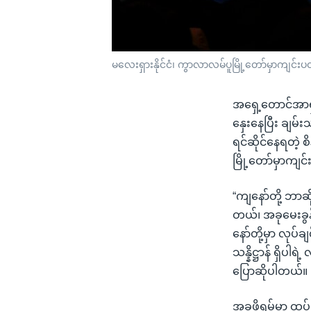
မလေးရှားနိုင်ငံ၊ ကွာလာလမ်ပူမြို့တော်မှာကျင်းပတဲ
အရှေ့တောင်အာရှန
နှေးနေပြီး ချမ်း
ရင်ဆိုင်နေရတဲ့ စ
မြို့တော်မှာကျင
“ကျနော်တို့ ဘာဆ
တယ်၊ အခုမေးခွန်
နော်တို့မှာ လုပ်ခ
သန္နိဋ္ဌာန် ရှိပ
ပြောဆိုပါတယ်။
အခုဖိုရမ်မှာ ထပ