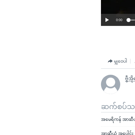
0:00
မျှဝေပါ
ဗွီအိ
ဆက်စပ်သတင
အမေရိကန် အာဆီယံ
အာဆီယံ အပေါင်း ရှစ