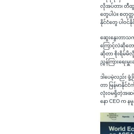
လိုအပ်တာ၊ တီထွင်
တွေပါပဲ။ စတုတ္
နိုင်ငံတွေ ပါဝင်နိ
ဆွေးနွေးတာသက်သ
ကြောင့်လဲဆိုတေ
ဆိုတာ စိုးရိမ်မိ
ညွှန်ကြားရေးမှ
ဒါပေမဲ့လည်း ဖွံ့ဖ
တာ မြန်မာနိုင်
လုံးဝမရှိတဲ့အဆ
နော CEO က နမ