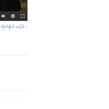
တိုက်ရိုက် လင့်ခ်
SHARE
width
px