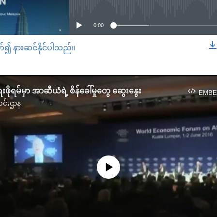
0:00
တ်၍ နားဆင်နိုင်ပါသည်။
EMBED
ေးဖိုရမ်မှာ အာဆီယံရဲ့ စိန်ခေါ်မှုတွေ ဆွေးနွေး
EMBE
င်းဌာန
No media source currently available