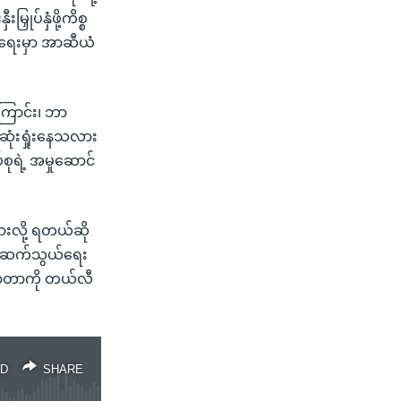
ပ်နှံဖို့ကိစ္စ
်ရေးမှာ အာဆီယံ
ြောင်း၊ ဘာ
ုံးရှုံးနေသလား
်စုရဲ့ အမှုဆောင်
သွားလို့ ရတယ်ဆို
နက်ဆက်သွယ်ရေး
်လာတာကို တယ်လီ
D
SHARE