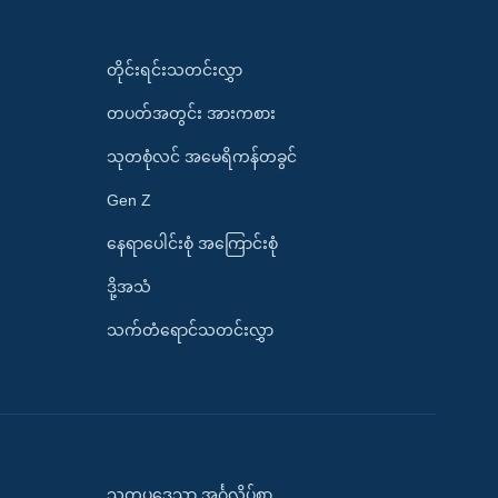
တိုင်းရင်းသတင်းလွှာ
တပတ်အတွင်း အားကစား
သုတစုံလင် အမေရိကန်တခွင်
Gen Z
နေရာပေါင်းစုံ အကြောင်းစုံ
ဒို့အသံ
သက်တံရောင်သတင်းလွှာ
သုတပဒေသာ အင်္ဂလိပ်စာ