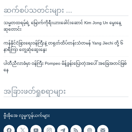
ဆက်စပ်သတင်းများ ...
သမ္မတထရမ့်ရဲ့ မြောက်ကိုရီးယားခေါင်းဆောင် Kim Jong Un မွေးနေ့
ဆုတောင်း
ကန်နိုင်ငံခြားရေးဝန်ကြီးနဲ့ တရုတ်ထိပ်တန်းသံတမန် Yang Jiechi တို့ ၆
နာရီကြာ တွေ့ဆုံဆွေးနွေး
ပါတီညီလာခံမှာ ဝန်ကြီး Pompeo မိန့်ခွန်းပြောတဲ့အပေါ် အခြေအတင်ဖြစ်
နေ
အခြားဖတ်ရှုစရာများ
ဗွီအိုအေ လူမှုကွန်ယက်များ