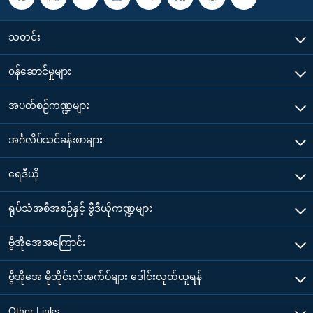
သတင်း
၀န်ဆောင်မှုများ
အပတ်စဉ်ကဏ္ဍများ
အင်္ဂလိပ်သင်ခန်းစာများ
ရေဒီယို
ရုပ်သံအစီအစဉ်နှင့် ဗွီဒီယိုကဏ္ဍများ
ဗွီအိုအေအကြောင်း
ဗွီအိုအေ မိုဘိုင်းလ်အက်ပ်များ ဒေါင်းလုတ်ယူရန်
Other Links