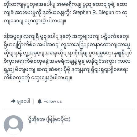
တိုးတကျမှှုတှအေပေါျ အမရေိကနျ ပွညျထောငျစုရဲ့ ထော
ကျခံ အားပေးမှုကို ဒုတိယဝနျကွီး Stephen R. Biegun က ထု
တျဖောျ ပွောကွားခဲ့ ပါတယျ။
ဒါ့အပွငျ၊ လကျရှိ ဖွဈပေါျနတေဲ့ အကွမျးဖကျ ပဋိပက်ခတှေ၊
ရိုဟငျဂြာကိစ်စ အပါအဝငျ လူသားခငြျးစာနာထောကျထားမှု
ဆိုငျရာနဲ့ လူ့အခှင့ျအရေးဆိုငျရာ စိုးရိမျ ပူပနျမှုတှေ၊ နှဈနိုငျငံ
စီးပှားရေးကိစ်စတှနေဲ့ အမရေိကနျနဲ့ မွနျမာနိုငျငံအကွား ကာလ
ရှညျ မိတျဖကျ ဆကျဆံရေး ပိုမို နကျနကျရှိုငျးရှုငျးရှိစရေေး
ကိစ်စတှကေို ဆှေးနှေးခဲ့ပါတယျ။
မျှဝေပါ
Follow us
ဗွီအိုအေ (မြန်မာပိုင်း)