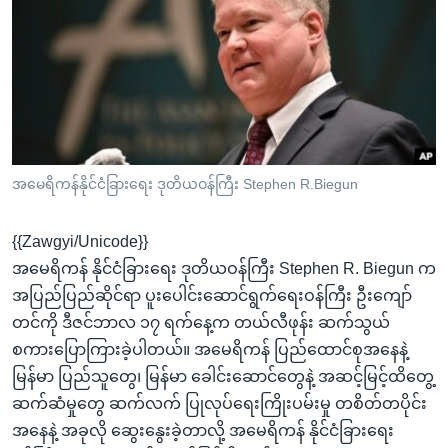
အ
သုတပဒေသာ အင်္ဂလိပ်စာ
ညွန်း
Learning English
စာမျက်နှာ
သို့
ဗွီအိုအေ လူမှုကွန်ယက်များ
ကျော်
ကြည့်
ရန်
ဘာသာစကားများ
အမေရိကန်နိုင်ငံခြားရေး ဒုတိယဝန်ကြီး Stephen R.Biegun
ရှာဖွေ
ရန်
{{Zawgyi/Unicode}}
နေရာ
အမေရိကန် နိုင်ငံခြားရေး ဒုတိယဝန်ကြီး Stephen R. Biegun က
သို့
အပြည်ပြည်ဆိုင်ရာ ပူးပေါင်းဆောင်ရွက်ရေးဝန်ကြီး ဦးကျော်
ကျော်
တင်ကို ဒီဇင်ဘာလ ၁၇ ရက်နေ့က တယ်လီဖုန်း ဆက်သွယ်
ရန်
စကားပြောကြားခဲ့ပါတယ်။ အမေရိကန် ပြည်ထောင်စုအနေနဲ့
မြန်မာ ပြည်သူတွေ၊ မြန်မာ ခေါင်းဆောင်တွေနဲ့ အဆင့်မြင့်ထိတွေ့
ဆက်ဆံမှုတွေ ဆက်လက် ပြုလုပ်ရေးကြိုးပမ်းမှု တစိတ်တပိုင်း
အနေနဲ့ အခုလို ဆွေးနွေးခဲ့တာလို့ အမေရိကန် နိုင်ငံခြားရေး