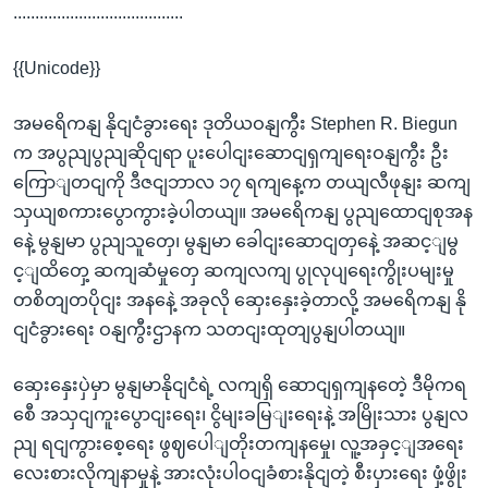
.......................................
{{Unicode}}
အမရေိကနျ နိုငျငံခွားရေး ဒုတိယဝနျကွီး Stephen R. Biegun
က အပွညျပွညျဆိုငျရာ ပူးပေါငျးဆောငျရှကျရေးဝနျကွီး ဦး
ကြောျတငျကို ဒီဇငျဘာလ ၁၇ ရကျနေ့က တယျလီဖုနျး ဆကျ
သှယျစကားပွောကွားခဲ့ပါတယျ။ အမရေိကနျ ပွညျထောငျစုအန
နေဲ့ မွနျမာ ပွညျသူတှေ၊ မွနျမာ ခေါငျးဆောငျတှနေဲ့ အဆင့ျမွ
င့ျထိတှေ့ ဆကျဆံမှုတှေ ဆကျလကျ ပွုလုပျရေးကွိုးပမျးမှု
တစိတျတပိုငျး အနနေဲ့ အခုလို ဆှေးနှေးခဲ့တာလို့ အမရေိကနျ နို
ငျငံခွားရေး ဝနျကွီးဌာနက သတငျးထုတျပွနျပါတယျ။
ဆှေးနှေးပှဲမှာ မွနျမာနိုငျငံရဲ့ လကျရှိ ဆောငျရှကျနတေဲ့ ဒီမိုကရ
စေီ အသှငျကူးပွောငျးရေး၊ ငွိမျးခမြျးရေးနဲ့ အမြိုးသား ပွနျလ
ညျ ရငျကွားစေ့ရေး ဖွဈပေါျတိုးတကျနမှေု၊ လူ့အခှင့ျအရေး
လေးစားလိုကျနာမှုနဲ့ အားလုံးပါဝငျခံစားနိုငျတဲ့ စီးပှားရေး ဖှံ့ဖွိုး