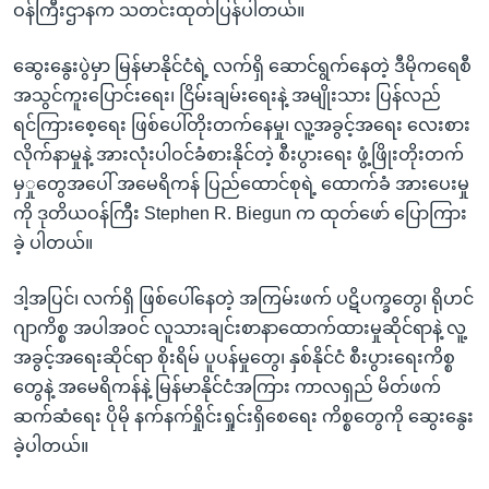
ဝန်ကြီးဌာနက သတင်းထုတ်ပြန်ပါတယ်။
ဆွေးနွေးပွဲမှာ မြန်မာနိုင်ငံရဲ့ လက်ရှိ ဆောင်ရွက်နေတဲ့ ဒီမိုကရေစီ
အသွင်ကူးပြောင်းရေး၊ ငြိမ်းချမ်းရေးနဲ့ အမျိုးသား ပြန်လည်
ရင်ကြားစေ့ရေး ဖြစ်ပေါ်တိုးတက်နေမှု၊ လူ့အခွင့်အရေး လေးစား
လိုက်နာမှုနဲ့ အားလုံးပါဝင်ခံစားနိုင်တဲ့ စီးပွားရေး ဖွံ့ဖြိုးတိုးတက်
မှှုတွေအပေါ် အမေရိကန် ပြည်ထောင်စုရဲ့ ထောက်ခံ အားပေးမှု
ကို ဒုတိယဝန်ကြီး Stephen R. Biegun က ထုတ်ဖော် ပြောကြား
ခဲ့ ပါတယ်။
ဒါ့အပြင်၊ လက်ရှိ ဖြစ်ပေါ်နေတဲ့ အကြမ်းဖက် ပဋိပက္ခတွေ၊ ရိုဟင်
ဂျာကိစ္စ အပါအဝင် လူသားချင်းစာနာထောက်ထားမှုဆိုင်ရာနဲ့ လူ့
အခွင့်အရေးဆိုင်ရာ စိုးရိမ် ပူပန်မှုတွေ၊ နှစ်နိုင်ငံ စီးပွားရေးကိစ္စ
တွေနဲ့ အမေရိကန်နဲ့ မြန်မာနိုင်ငံအကြား ကာလရှည် မိတ်ဖက်
ဆက်ဆံရေး ပိုမို နက်နက်ရှိုင်းရှုင်းရှိစေရေး ကိစ္စတွေကို ဆွေးနွေး
ခဲ့ပါတယ်။