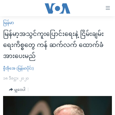
သုံး
ရ
လွယ်ကူ
မြန်မာ
မူလစာမျက်နှာ
စေ
မြန်မာ့အသွင်ကူးပြောင်းရေးနဲ့ ငြိမ်းချမ်း
မြန်မာ
သည့်
ရေးကိစ္စတွေ ကန် ဆက်လက် ထောက်ခံ
ကမ္ဘာ့သတင်းများ
Link
အားပေးမည်
ဗွီဒီယို
နိုင်ငံတကာ
များ
သတင်းလွတ်လပ်ခွင့်
အမေရိကန်
ပင်မ
ဗွီအိုအေ (မြန်မာပိုင်း)
ရပ်ဝန်းတခု လမ်းတခု အလွန်
တရုတ်
အကြောင်းအရာ
၁၈ ဒီဇင္ဘာ၊ ၂၀၂၀
သို့
အင်္ဂလိပ်စာလေ့လာမယ်
အစ္စရေး-ပါလက်စတိုင်း
ကျော်
မျှဝေပါ
အပတ်စဉ်ကဏ္ဍများ
အမေရိကန်သုံးအီဒီယံ
ကြည့်
ရေဒီယိုနှင့်ရုပ်သံ အချက်အလက်များ
မကြေးမုံရဲ့ အင်္ဂလိပ်စာ
ရေဒီယို
ရန်
ပင်မ
ရေဒီယို/တီဗွီအစီအစဉ်
ရုပ်ရှင်ထဲက အင်္ဂလိပ်စာ
တီဗွီ