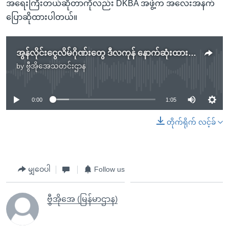
အရေးကြီးတယ်ဆိုတာကိုလည်း DKBA အဖွဲ့က အလေးအနက်
ပြောဆိုထားပါတယ်။
အွန်လိုင်းငွေလိမ်ဂိုဏ်းတွေ ဒီလကုန် နောက်ဆုံးထား နယ်မြေအတွင်းက ထွက်ခွာဖို့ DKBA အမိန့်ထုတ်
by
ဗွီအိုအေသတင်းဌာန
No media source currently available
0:00
1:05
တိုက်ရိုက် လင့်ခ်
မျှဝေပါ
Follow us
ဗွီအိုအေ (မြန်မာဌာန)