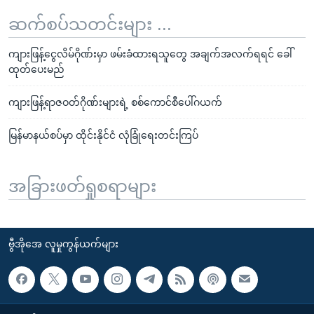
ဆက်စပ်သတင်းများ ...
ကျားဖြန့်ငွေလိမ်ဂိုဏ်းမှာ ဖမ်းခံထားရသူတွေ အချက်အလက်ရရင် ခေါ်
ထုတ်ပေးမည်
ကျားဖြန့်ရာဇဝတ်ဂိုဏ်းများရဲ့ စစ်ကောင်စီပေါ်ဂယက်
မြန်မာနယ်စပ်မှာ ထိုင်းနိုင်ငံ လုံခြုံရေးတင်းကြပ်
အခြားဖတ်ရှုစရာများ
ဗွီအိုအေ လူမှုကွန်ယက်များ