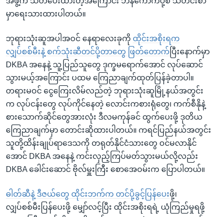
အဖွဲ့က သတိပေးထားတဲ့အကြောင်း ဘန်ကောက်ပို့စ် သတင်းစာ
မှာရေးသားထားပါတယ်။
ဘုရားသုံးဆူအပါအဝင် နေရာလေးခုကို
ထိုင်းအစိုးရက
လျှပ်စစ်မီးနဲ့ စက်သုံးဆီတင်ပို့တာတွေ ဖြတ်တောက်
ပြီးနောက်မှာ
DKBA အနေနဲ့ သူ့ပြည်သူတွေ ဒုက္ခမရောက်အောင် လုပ်ဆောင်
သွားမယ့်အကြောင်း ပထမ ကြေညာချက်ထုတ်ပြန်ခဲ့တာပါ။
တရားမဝင် ငွေကြေးလိမ်လည်တဲ့ ဘုရားသုံးဆူမြို့နယ်အတွင်း
က လုပ်ငန်းတွေ လုပ်ကိုင်နေတဲ့ လောင်းကစားရုံတွေ၊ ကက်စီနိုနဲ့
စားသောက်ဆိုင်တွေအားလုံး ဒီလမကုန်ခင် ထွက်ပေးဖို့ ဒုတိယ
ကြေညာချက်မှာ တောင်းဆိုထားပါတယ်။ ကရင်ပြည်နယ်အတွင်း
သူတို့ထိန်းချုပ်ရာဒေသကို တရုတ်နိုင်ငံသားတွေ ဝင်မလာနိုင်
အောင် DKBA အနေနဲ့ ကင်းလှည့်ကြပ်မတ်သွားမယ်လို့လည်း
DKBA ခေါင်းဆောင် ဗိုလ်မှူးကြီး စောအေဝမ်းက ပြောပါတယ်။
ဓါတ်ဆီနဲ့ ဒီဇယ်တွေ ထိုင်းဘက်က တင်ပို့ခွင့်ပြန်ပေး
ဖို့၊
လျှပ်စစ်မီးပြန်ပေးဖို့ မျှော်လင့်ပြီး ထိုင်းအစိုးရရဲ့ ယုံကြည်မှုရဖို့