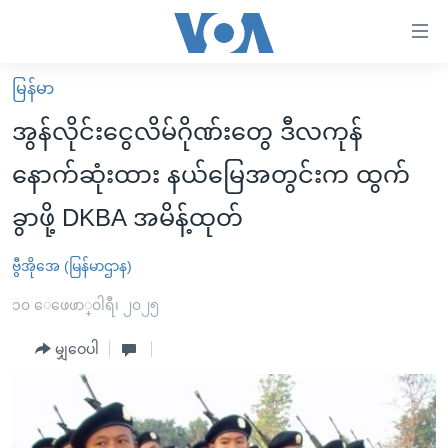
သုံး
ရ
လွယ်ကူ
မြန်မာ
မူလစာမျက်နှာ
စေ
အွန်လိုင်းငွေလိမ်ဂိုဏ်းတွေ ဒီလကုန်
မြန်မာ
သည့်
နောက်ဆုံးထား နယ်မြေအတွင်းက ထွက်
ကမ္ဘာ့သတင်းများ
Link
ခွာဖို့ DKBA အမိန့်ထုတ်
ဗွီဒီယို
နိုင်ငံတကာ
များ
သတင်းလွတ်လပ်ခွင့်
အမေရိကန်
ပင်မ
ဗွီအိုအေ (မြန်မာဌာန)
ရပ်ဝန်းတခု လမ်းတခု အလွန်
တရုတ်
အကြောင်းအရာ
၁၀ ေဖေဖာ္၀ါရီ၊ ၂၀၂၅
သို့
အင်္ဂလိပ်စာလေ့လာမယ်
အစ္စရေး-ပါလက်စတိုင်း
ကျော်
မျှဝေပါ
အပတ်စဉ်ကဏ္ဍများ
အမေရိကန်သုံးအီဒီယံ
ကြည့်
ရေဒီယိုနှင့်ရုပ်သံ အချက်အလက်များ
မကြေးမုံရဲ့ အင်္ဂလိပ်စာ
ရေဒီယို
ရန်
ပင်မ
ရေဒီယို/တီဗွီအစီအစဉ်
ရုပ်ရှင်ထဲက အင်္ဂလိပ်စာ
တီဗွီ