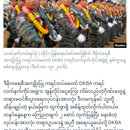
အ
သုတပဒေသာ အင်္ဂလိပ်စာ
ညွန်း
Learning English
စာမျက်နှာ
သို့
ဗွီအိုအေ လူမှုကွန်ယက်များ
ကျော်
ကြည့်
ရန်
ဘာသာစကားများ
ယခင်မှတ်တမ်းရုပ်ပုံ | ထိုင်း-မြန်မာနယ်စပ်အခြေစိုက် ဒီမိုကရေစီ
ရှာဖွေ
အကျိုးပြု ကရင်တပ်မတော် DKBA ကရင်လက်နက်ကိုင်အဖွဲ့ရဲ့ နှစ်ကူးနေ့
ရန်
စစ်ရေးပြပွဲတခု (ဒီဇင်ဘာ ၁၉၊ ၂၀၀၆)
နေရာ
သို့
ဒီမိုကရေစီအကျိုးပြု ကရင်တပ်မတော် DKBA ကရင်
ကျော်
လက်နက်ကိုင်အဖွဲ့က အွန်လိုင်းငွေကြေး လိမ်လည်တဲ့ဂိုဏ်းတွေနဲ့
ရန်
တရားမဝင်စီးပွားရေးလုပ်ငန်းအားလုံး ဒီလမကုန်ခင် သူတို့
ထိန်းချုပ်တဲ့ နယ်မြေက ထွက်ခွာဖို့ အမိန့်ထုတ်လိုက်ပါတယ်။
တနင်္ဂနွေနေ့က ကြေညာချက် ၂ စောင် ထုတ်ပြန်ပြီး မနာခံတဲ့
လုပ်ငန်းအားလုံး တရားဥပဒေနဲ့ အညီ အရေးယူမယ်လို့ DKBA