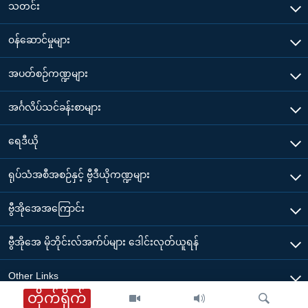
သတင်း
၀န်ဆောင်မှုများ
အပတ်စဉ်ကဏ္ဍများ
အင်္ဂလိပ်သင်ခန်းစာများ
ရေဒီယို
ရုပ်သံအစီအစဉ်နှင့် ဗွီဒီယိုကဏ္ဍများ
ဗွီအိုအေအကြောင်း
ဗွီအိုအေ မိုဘိုင်းလ်အက်ပ်များ ဒေါင်းလုတ်ယူရန်
Other Links
တိုက်ရိုက်