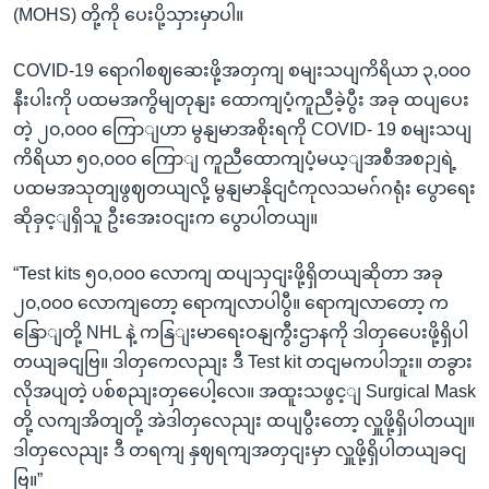
(MOHS) တို့ကို ပေးပို့သှားမှာပါ။
COVID-19 ရောဂါစဈဆေးဖို့အတှကျ စမျးသပျကိရိယာ ၃,၀၀၀
နီးပါးကို ပထမအကွိမျတုနျး ထောကျပံ့ကူညီခဲ့ပွီး အခု ထပျပေး
တဲ့ ၂၀,၀၀၀ ကြောျဟာ မွနျမာအစိုးရကို COVID- 19 စမျးသပျ
ကိရိယာ ၅၀,၀၀၀ ကြောျ ကူညီထောကျပံ့မယ့ျအစီအစဉျရဲ့
ပထမအသုတျဖွဈတယျလို့ မွနျမာနိုငျငံကုလသမဂ်ဂရုံး ပွောရေး
ဆိုခှင့ျရှိသူ ဦးအေးဝငျးက ပွောပါတယျ။
“Test kits ၅၀,၀၀၀ လောကျ ထပျသှငျးဖို့ရှိတယျဆိုတာ အခု
၂၀,၀၀၀ လောကျတော့ ရောကျလာပါပွီ။ ရောကျလာတော့ က
နြောျတို့ NHL နဲ့ ကနြျးမာရေးဝနျကွီးဌာနကို ဒါတှပေေးဖို့ရှိပါ
တယျခငျဗြ။ ဒါတှကေလညျး ဒီ Test kit တငျမကပါဘူး။ တခွား
လိုအပျတဲ့ ပစ်စညျးတှပေေါ့လေ။ အထူးသဖွင့ျ Surgical Mask
တို့ လကျအိတျတို့ အဲဒါတှလေညျး ထပျပွီးတော့ လှူဖို့ရှိပါတယျ။
ဒါတှလေညျး ဒီ တရကျ နှဈရကျအတှငျးမှာ လှူဖို့ရှိပါတယျခငျ
ဗြ။”