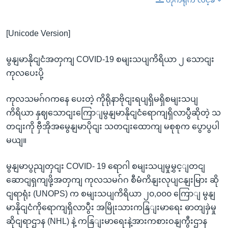
[Unicode Version]
မွနျမာနိုငျငံအတှကျ COVID-19 စမျးသပျကိရိယာ ၂ သောငျး
ကုလပေးပို့
ကုလသမဂ်ဂကနေ ပေးတဲ့ ကိုရိုနာဗိုငျးရပျရှိမရှိစမျးသပျ
ကိရိယာ နှဈသောငျးကြောျမွနျမာနိုငျငံရောကျရှိလာပွီဆိုတဲ့ သ
တငျးကို ဗှီအိုအမွေနျမာပိုငျး သတငျးထောကျ မစုစုက ပွောပွပါ
မယျ။
မွနျမာပွညျတှငျး COVID- 19 ရောဂါ စမျးသပျမှုမွှင့ျတငျ
ဆောငျရှကျဖို့အတှကျ ကုလသမဂ်ဂ စီမံကိနျးလုပျငနျးမြား ဆို
ငျရာရုံး (UNOPS) က စမျးသပျကိရိယာ ၂၀,၀၀၀ ကြောျ မွနျ
မာနိုငျငံကိုရောကျရှိလာပွီး အမြိုးသားကနြျးမာရေး ဓာတျခှဲမှု
ဆိုငျရာဌာန (NHL) နဲ့ ကနြျးမာရေးနဲ့အားကစားဝနျကွီးဌာန