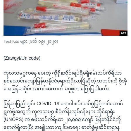
အ
သုတပဒေသာ အင်္ဂလိပ်စာ
ညွန်း
Learning English
စာမျက်နှာ
သို့
ဗွီအိုအေ လူမှုကွန်ယက်များ
ကျော်
ကြည့်
Test Kits များ (မတ် ၀၉၊ ၂၀၂၀)
ရန်
ဘာသာစကားများ
ရှာဖွေ
(Zawgyi/Unicode)
ရန်
နေရာ
ကုလသမဂ္ဂကနေ ပေးတဲ့ ကိုရိုနာဗိုင်းရပ်ရှိမရှိစမ်းသပ်ကိရိယာ
သို့
နှစ်သောင်းကျော်မြန်မာနိုင်ငံရောက်ရှိလာပြီဆိုတဲ့ သတင်းကို ဗွီအို
ကျော်
အေမြန်မာပိုင်း သတင်းထောက် မစုစုက ပြောပြပါမယ်။
ရန်
မြန်မာပြည်တွင်း COVID- 19 ရောဂါ စမ်းသပ်မှုမြှင့်တင်ဆောင်
ရွက်ဖို့အတွက် ကုလသမဂ္ဂ စီမံကိန်းလုပ်ငန်းများ ဆိုင်ရာရုံး
(UNOPS) က စမ်းသပ်ကိရိယာ ၂၀,၀၀၀ ကျော် မြန်မာနိုင်ငံကို
ရောက်ရှိလာပြီး အမျိုးသားကျန်းမာရေး ဓာတ်ခွဲမှုဆိုင်ရာဌာန