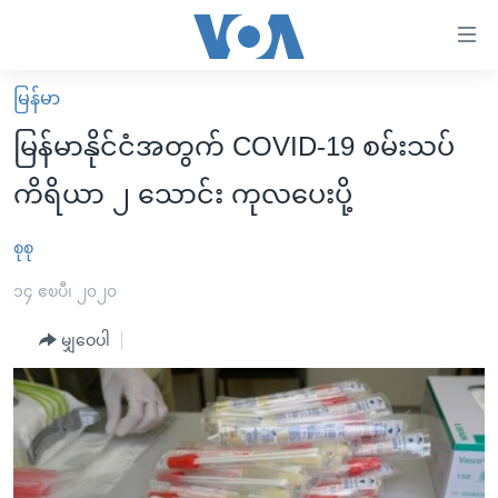
သုံး
ရ
လွယ်ကူ
မြန်မာ
မူလစာမျက်နှာ
စေ
မြန်မာနိုင်ငံအတွက် COVID-19 စမ်းသပ်
မြန်မာ
သည့်
ကိရိယာ ၂ သောင်း ကုလပေးပို့
ကမ္ဘာ့သတင်းများ
Link
ဗွီဒီယို
နိုင်ငံတကာ
စုစု
များ
သတင်းလွတ်လပ်ခွင့်
အမေရိကန်
၁၄ ဧၿပီ၊ ၂၀၂၀
ပင်မ
ရပ်ဝန်းတခု လမ်းတခု အလွန်
တရုတ်
အကြောင်းအရာ
မျှဝေပါ
သို့
အင်္ဂလိပ်စာလေ့လာမယ်
အစ္စရေး-ပါလက်စတိုင်း
ကျော်
အပတ်စဉ်ကဏ္ဍများ
အမေရိကန်သုံးအီဒီယံ
ကြည့်
ရေဒီယိုနှင့်ရုပ်သံ အချက်အလက်များ
မကြေးမုံရဲ့ အင်္ဂလိပ်စာ
ရေဒီယို
ရန်
ပင်မ
ရေဒီယို/တီဗွီအစီအစဉ်
ရုပ်ရှင်ထဲက အင်္ဂလိပ်စာ
တီဗွီ