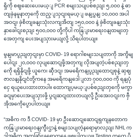
ရှိကို စဈဆေးပေးမယ့ျ PCR စမျးသပျပစ်စညျး ၅,၀၀၀ နဲ့ ဓာ
တျခှဲနမူနာတှကေို ထည့ျသှငျးရမယ့ျ ဖနျပွှနျ ၁၀,၀၀၀ အပါ
အဝငျ၊ ခှဲစိတျခနျးသုံးလကျအိတျ ၁၅၀,၀၀၀ နဲ့ ခှဲစိတျခနျးသုံး
နှာခေါငျးစညျး ၅၀၀,၀၀၀ တို့ကိုပါ ကနြျးမာရေးဝနျထမျးတှ
အေတှကျ ပေးအပျသှားမယျလို့ သိရပါတယျ။
မွနျမာပွညျတှငျးမှာ COVID- 19 ရောဂါစမျးသပျတာကို အကွိမျ
ပေါငျး ၂၀,၀၀၀ လုပျဆောငျဖို့အတှကျ လိုအပျတဲ့ပစ်စညျးတှ
ကေို ရရှိနိုငျဖို့ ယူကေ၊ ဆှီဒငျ၊ အမရေိကနျပွညျထောငျစုနဲ့ ဆှဈ
ဇာလနျနိုငျငံတို့ကနေ အမရေိကနျဒေါျလာ ၇၀၀,၀၀၀ ကို ရနျပုံ
ငှေ ရယူပေးထားတာပါ။ ထောကျပ့မယ့ျပစ်စညျးတှကေို မကွာ
ခငျမှာပေးအပျသှားဖို့ ပွငျဆငျထားတယျလို့ ဦးအေးဝငျးက ဗှီ
အိုအကေိုပွောပါတယျ။
“အဓိက က ဒီ COVID- 19 မှာ ဦးဆောငျဆောငျရှကျနတောက
ကနြျးမာရေးဝနျကွီးဌာနဲ့ စမျးသပျတဲ့နရောမှာလညျး NHL က
ဒါအဓိက အကဆြုံးနရောကနေ ဖွဈပါတယျ။ Testing တှကေ ပို