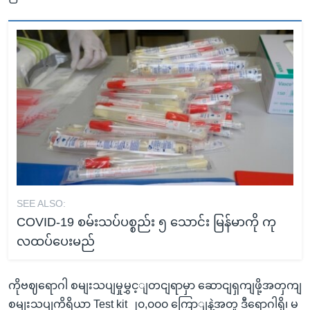
SEE ALSO:
COVID-19 စမ်းသပ်ပစ္စည်း ၅ သောင်း မြန်မာကို ကု
လထပ်ပေးမည်
ကိုဗဈရောဂါ စမျးသပျမှုမွှင့ျတငျရာမှာ ဆောငျရှကျဖို့အတှကျ
စမျးသပျကိရိယာ Test kit ၂၀,၀၀၀ ကြောျနဲ့အတူ ဒီရောဂါရှိ၊ မ