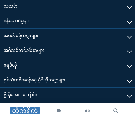
သတင်း
၀န်ဆောင်မှုများ
အပတ်စဉ်ကဏ္ဍများ
အင်္ဂလိပ်သင်ခန်းစာများ
ရေဒီယို
ရုပ်သံအစီအစဉ်နှင့် ဗွီဒီယိုကဏ္ဍများ
ဗွီအိုအေအကြောင်း
ဗွီအိုအေ မိုဘိုင်းလ်အက်ပ်များ ဒေါင်းလုတ်ယူရန်
တိုက်ရိုက်
Other Links