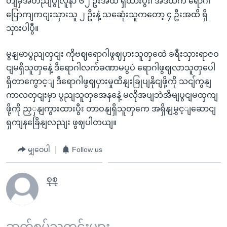
တျခှဲအတညျပွုလူနာ ၆၂ ဦးအထိ ရှိထားပွီး၊ အဲဒီထဲက ရောဂါ
ပြောကျကငျးသှားသူ ၂ ဦးနဲ့ သဆေုံးသူကတော့ ၄ ဦးအထိ ရှိ
သှားပါပွီ။
မွနျမာပွညျတှငျး ကိုဗဈရောဂါဖွဈပှားသူတှထေဲ ခရီးသှားရာဇဝ
ငျမရှိသူတှနေဲ့ ဒီရောဂါလက်ခဏာမပွပဲ ရောဂါဖွဈလာသူတှပေါ
ရှိတာကွောင့ျ ဒီရောဂါဖွဈပှားမှုထိနျးခြုပျနိုငျဖို့ကို သငျ်ကွနျ
ကာလတှငျးမှာ ပွညျသူတှအေနနေဲ့ မလိုအပျဘဲအိမျပွငျမထှကျ
ဖို့ကို ညှှနျကွားထားပွီး တာဝနျရှိသူတှကေ အရှိနျမွှင့ျဆောငျ
ရှကျနခြေိနျလညျး ဖွဈပါတယျ။
မျှဝေပါ
Follow us
စုစု
ဆက်စပ်သတင်းများ ...