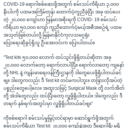
COVID-19 ရောဂါစစ်ဆေးဖို့အတွက် စမ်းသပ်ကိရိယာ ၃,၀၀၀
နီးပါးကို ပထမအကြိမ်တုန်း ထောက်ပံ့ကူညီခဲ့ပြီး အခု ထပ်ပေး
တဲ့ ၂၀,၀၀၀ ကျော်ဟာ မြန်မာအစိုးရကို COVID- 19 စမ်းသပ်
ကိရိယာ ၅၀,၀၀၀ ကျော် ကူညီထောက်ပံ့မယ့်အစီအစဉ်ရဲ့ ပထမ
အသုတ်ဖြစ်တယ်လို့ မြန်မာနိုင်ငံကုလသမဂ္ဂရုံး
ပြောရေးဆိုခွင့်ရှိသူ ဦးအေးဝင်းက ပြောပါတယ်။
“Test kits ၅၀,၀၀၀ လောက် ထပ်သွင်းဖို့ရှိတယ်ဆိုတာ အခု
၂၀,၀၀၀ လောက်တော့ ရောက်လာပါပြီ။ ရောက်လာတော့ ကျနော်
တို့ NHL နဲ့ ကျန်းမာရေးဝန်ကြီးဌာနကို ဒါတွေပေးဖို့ရှိပါတယ်ခင်
ဗျ။ ဒါတွေကလည်း ဒီ Test kit တင်မကပါဘူး။ တခြားလိုအပ်တဲ့
ပစ္စည်းတွေပေါ့လေ။ အထူးသဖြင့် Surgical Mask တို့ လက်အိတ်
တို့ အဲဒါတွေလည်း ထပ်ပြီးတော့ လှူဖို့ရှိပါတယ်။ ဒါတွေလည်း ဒီ
တရက် နှစ်ရက်အတွင်းမှာ လှူဖို့ရှိပါတယ်ခင်ဗျ။”
ကိုဗစ်ရောဂါ စမ်းသပ်မှုမြှင့်တင်ရာမှာ ဆောင်ရွက်ဖို့အတွက်
စမ်းသပ်ကိရိယာ Test kit ၂၀,၀၀၀ ကျော်နဲ့အတူ ဒီရောဂါရှိ၊ မရှိ