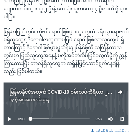
အတည်ပြုလူနာ ၆၂ ဦးအထိ ရှိထားပြီး၊ အဲဒီထဲက ရောဂါ
ပျောက်ကင်းသွားသူ ၂ ဦးနဲ့ သေဆုံးသူကတော့ ၄ ဦးအထိ ရှိသွား
ပါပြီ။
မြန်မာပြည်တွင်း ကိုဗစ်ရောဂါဖြစ်ပွားသူတွေထဲ ခရီးသွားရာဇဝင်
မရှိသူတွေနဲ့ ဒီရောဂါလက္ခဏာမပြပဲ ရောဂါဖြစ်လာသူတွေပါ ရှိ
တာကြောင့် ဒီရောဂါဖြစ်ပွားမှုထိန်းချုပ်နိုင်ဖို့ကို သင်္ကြန်ကာလ
တွင်းမှာ ပြည်သူတွေအနေနဲ့ မလိုအပ်ဘဲအိမ်ပြင်မထွက်ဖို့ကို ညွှန်
ကြားထားပြီး တာဝန်ရှိသူတွေက အရှိန်မြှင့်ဆောင်ရွက်နေချိန်
လည်း ဖြစ်ပါတယ်။
မြန်မာနိုင်ငံအတွက် COVID-19 စမ်းသပ်ကိရိယာ ၂ သောင်း ကုလပေးပို့
by
ဗွီအိုအေသတင်းဌာန
No media source currently available
0:00
2:53
တိုက်ရိုက် လင့်ခ်