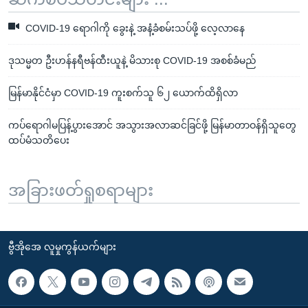
COVID-19 ရောဂါကို ခွေးနဲ့ အနံ့ခံစမ်းသပ်ဖို့ လေ့လာနေ
ဒုသမ္မတ ဦးဟန်နရီဗန်ထီးယူနဲ့ မိသားစု COVID-19 အစစ်ခံမည်
မြန်မာနိုင်ငံမှာ COVID-19 ကူးစက်သူ ၆၂ ယောက်ထိရှိလာ
ကပ်ရောဂါမပြန့်ပွားအောင် အသွားအလာဆင်ခြင်ဖို့ မြန်မာတာဝန်ရှိသူတွေ
ထပ်မံသတိပေး
အခြားဖတ်ရှုစရာများ
ဗွီအိုအေ လူမှုကွန်ယက်များ