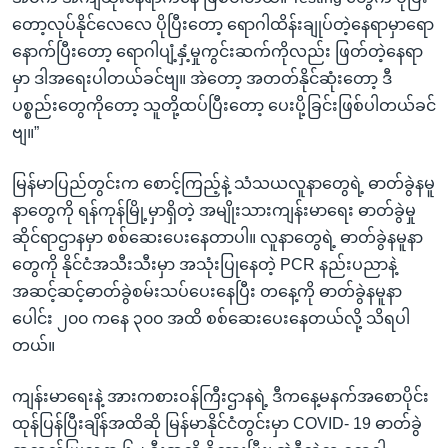
တော့လုပ်နိုင်လေလေ ပိုပြီးတော့ ရောဂါထိန်းချုပ်တဲ့နေရာမှာရော
နောက်ပြီးတော့ ရောဂါပျံ့နှံ့မှုကွင်းဆက်ကိုလည်း ဖြတ်တဲ့နေရာ
မှာ ဒါအရေးပါတယ်ခင်ဗျ။ အဲတော့ အတတ်နိုင်ဆုံးတော့ ဒီ
ပစ္စည်းတွေကိုတော့ သူတို့ထပ်ပြီးတော့ ပေးပို့ခြင်းဖြစ်ပါတယ်ခင်
ဗျ။”
မြန်မာပြည်တွင်းက စောင့်ကြည့်နဲ့ သံသယလူနာတွေရဲ့ ဓာတ်ခွဲနမူ
နာတွေကို ရန်ကုန်မြို့မှာရှိတဲ့ အမျိုးသားကျန်းမာရေး ဓာတ်ခွဲမှု
ဆိုင်ရာဌာနမှာ စစ်ဆေးပေးနေတာပါ။ လူနာတွေရဲ့ ဓာတ်ခွဲနမူနာ
တွေကို နိုင်ငံအသီးသီးမှာ အသုံးပြုနေတဲ့ PCR နည်းပညာနဲ့
အဆင့်ဆင့်ဓာတ်ခွဲစမ်းသပ်ပေးနေပြီး တနေ့ကို ဓာတ်ခွဲနမူနာ
ပေါင်း ၂၀၀ ကနေ ၃၀၀ အထိ စစ်ဆေးပေးနေတယ်လို့ သိရပါ
တယ်။
ကျန်းမာရေးနဲ့ အားကစားဝန်ကြီးဌာနရဲ့ ဒီကနေ့မနက်အစောပိုင်း
ထုန်ပြန်ပြီးချိန်အထိဆို မြန်မာနိုင်ငံတွင်းမှာ COVID- 19 ဓာတ်ခွဲ