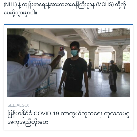
(NHL) နဲ့ ကျန်းမာရေးနဲ့အားကစားဝန်ကြီးဌာန (MOHS) တို့ကို
ပေးပို့သွားမှာပါ။
SEE ALSO:
မြန်မာနိုင်ငံ COVID-19 ကာကွယ်ကုသရေး ကုလသမဂ္ဂ
အကူအညီတိုးပေး