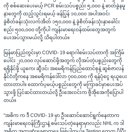
ကို စစ်ဆေးပေးမယ့် PCR စမ်းသပ်ပစ္စည်း ၅,၀၀၀ နဲ့ ဓာတ်ခွဲနမူ
နာတွေကို ထည့်သွင်းရမယ့် ဖန်ပြွန် ၁၀,၀၀၀ အပါအဝင်၊
ခွဲစိတ်ခန်းသုံးလက်အိတ် ၁၅၀,၀၀၀ နဲ့ ခွဲစိတ်ခန်းသုံးနှာခေါင်း
စည်း ၅၀၀,၀၀၀ တို့ကိုပါ ကျန်းမာရေးဝန်ထမ်းတွေအတွက်
ပေးအပ်သွားမယ်လို့ သိရပါတယ်။
မြန်မာပြည်တွင်းမှာ COVID- 19 ရောဂါစမ်းသပ်တာကို အကြိမ်
ပေါင်း ၂၀,၀၀၀ လုပ်ဆောင်ဖို့အတွက် လိုအပ်တဲ့ပစ္စည်းတွေကို
ရရှိနိုင်ဖို့ ယူကေ၊ ဆွီဒင်၊ အမေရိကန်ပြည်ထောင်စုနဲ့ ဆွစ်ဇာလန်
နိုင်ငံတို့ကနေ အမေရိကန်ဒေါ်လာ ၇၀၀,၀၀၀ ကို ရန်ပုံငွေ ရယူပေး
ထားတာပါ။ ထောက်ပ့မယ့်ပစ္စည်းတွေကို မကြာခင်မှာပေးအပ်
သွားဖို့ ပြင်ဆင်ထားတယ်လို့ ဦးအေးဝင်းက ဗွီအိုအေကိုပြောပါ
တယ်။
“အဓိက က ဒီ COVID- 19 မှာ ဦးဆောင်ဆောင်ရွက်နေတာက
ကျန်းမာရေးဝန်ကြီးဌာနဲ့ စမ်းသပ်တဲ့နေရာမှာလည်း NHL က ဒါ
အဓိက အကျဆုံးနေရာကနေ ဖြစ်ပါတယ်။ Testing တွေက ပိုပြီး