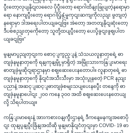
ပွီးတော့လုပျနိုငျလလေေ ပိုပွီးတော့ ရောဂါထိနျးခြုပျတဲ့နရောမှာ
ရော နောကျပွီးတော့ ရောဂါပြံ့နှံ့မှုကှငျးဆကျကိုလညျး ဖွတျတဲ့
နရောမှာ ဒါအရေးပါတယျခငျဗြ။ အဲတော့ အတတျနိုငျဆုံးတော့
ဒီပစ်စညျးတှကေိုတော့ သူတို့ထပျပွီးတော့ ပေးပို့ခွငျးဖွဈပါတ
ယျခငျဗြ။”
မွနျမာပွညျတှငျးက စောင့ျကွည့ျနဲ့ သံသယလူနာတှရေဲ့ ဓာ
တျခှဲနမူနာတှကေို ရနျကုနျမွို့မှာရှိတဲ့ အမြိုးသားကနြျးမာရေး
ဓာတျခှဲမှုဆိုငျရာဌာနမှာ စဈဆေးပေးနတောပါ။ လူနာတှရေဲ့ ဓာ
တျခှဲနမူနာတှကေို နိုငျငံအသီးသီးမှာ အသုံးပွုနတေဲ့ PCR နညျး
ပညာနဲ့ အဆင့ျဆင့ျဓာတျခှဲစမျးသပျပေးနပွေီး တနေ့ကို ဓာ
တျခှဲနမူနာပေါငျး ၂၀၀ ကနေ ၃၀၀ အထိ စဈဆေးပေးနတေယျ
လို့ သိရပါတယျ။
ကနြျးမာရေးနဲ့ အားကစားဝနျကွီးဌာနရဲ့ ဒီကနေ့မနကျအစောပို
ငျး ထုနျပွနျပွီးခြိနျအထိဆို မွနျမာနိုငျငံတှငျးမှာ COVID- 19 ဓာ