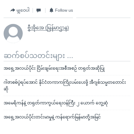
မျှဝေပါ
Follow us
ဗွီအိုအေ (မြန်မာဌာန)
ဆက်စပ်သတင်းများ ...
အရှေ့အလယ်ပိုင်း ငြိမ်းချမ်းရေးအစီအစဉ် တရုတ်အဆိုပြု
ဂါဇာစစ်ပွဲရပ်အောင် နိုင်ငံတကာကကြိုးပမ်းပေးဖို့ အီဂျစ်သမ္မတတောင်း
ဆို
အမေရိကန်နဲ့ တရုတ်ကာကွယ်ရေးဝန်ကြီး ၂ ယောက် တွေ့ဆုံ
အရှေ့အလယ်ပိုင်းတင်းမာမှုနဲ့ ကန်ရောက်မြန်မာတို့အမြင်