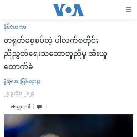
သုံး
ရ
လွယ်ကူ
နိုင်ငံတကာ
မူလစာမျက်နှာ
စေ
တရုတ်စေ့စပ်တဲ့ ပါလက်စတိုင်း
မြန်မာ
သည့်
ညီညွတ်ရေးသဘောတူညီမှု အီးယူ
ကမ္ဘာ့သတင်းများ
Link
ထောက်ခံ
ဗွီဒီယို
နိုင်ငံတကာ
များ
သတင်းလွတ်လပ်ခွင့်
အမေရိကန်
ပင်မ
ဗွီအိုအေ (မြန်မာဌာန)
ရပ်ဝန်းတခု လမ်းတခု အလွန်
တရုတ်
အကြောင်းအရာ
၂၄ ဇူလိုင္၊ ၂၀၂၄
သို့
အင်္ဂလိပ်စာလေ့လာမယ်
အစ္စရေး-ပါလက်စတိုင်း
ကျော်
မျှဝေပါ
အပတ်စဉ်ကဏ္ဍများ
အမေရိကန်သုံးအီဒီယံ
ကြည့်
ရေဒီယိုနှင့်ရုပ်သံ အချက်အလက်များ
မကြေးမုံရဲ့ အင်္ဂလိပ်စာ
ရေဒီယို
ရန်
ပင်မ
ရေဒီယို/တီဗွီအစီအစဉ်
ရုပ်ရှင်ထဲက အင်္ဂလိပ်စာ
တီဗွီ