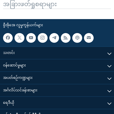
အခြားဖတ်ရှုစရာများ
ဗွီအိုအေ လူမှုကွန်ယက်များ
သတင်း
၀န်ဆောင်မှုများ
အပတ်စဉ်ကဏ္ဍများ
အင်္ဂလိပ်သင်ခန်းစာများ
ရေဒီယို