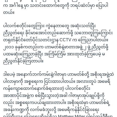
က အင်္ဂါနေ့ မှာ သတင်းထောက်တွေကို ဘရပ်ဆဲလ်မှာ ပြောပါ
တယ်။
ပါလက်စတိုင်းတွေကြား ကွဲနေတာတွေ အဆုံးသတ်ပြီး
ညီညွတ်ရေး ခိုင်မာအောင်တည်ဆောက်ဖို့ သဘောတူကြ‌ကြောင်း
တရုတ်နိုင်ငံတော်ပိုင်သတင်းဌာန CCTV က ကြေညာပါတယ်။
၂၀၁၁ ခုနှစ်ကတည်းက ဟာမတ်စ်နဲ့ဖာတာအဖွဲ့ ၂ ဖွဲ့ ညီညွတ်ဖို့
ပထမဆုံးကြေညာခဲ့ပြီး အကြိမ်ကြိမ် အားထုတ်ခဲ့ကြပေမဲ့ မ
ညီညွတ်နိုင်ခဲ့ကြတာပါ။
ဒါပေမဲ့ အနောက်ဘက်ကမ်းနဲ့ဂါဇာမှာ ဟာမတ်စ်တို့ အစိုးရအဖွဲ့ထဲ
ပါလာမှာကို အစ္စရေးက ငြင်းထားပါတယ်။ အလားတူပဲ အမေရိ
ကန်ကျောထောက်နောက်ခံရထားတဲ့ ပါလက်စတိုင်း
အာဏာပိုင်အဖွဲ့က စစ်ပြီးသွားတဲ့အခါ ဂါဇာမှာအုပ်ချုပ်ဖို့ကို
လည်း အစ္စရေးကပယ်ချထားတာပါ။ အစိုးရထဲမှာ ဟာမတ်စ်ရဲ့
အခန်းကဏ္ဍကို လက်မခံဘူးလို့ အမေရိကန်နိုင်ငံခြားရေး
ဝန်ကြီးဌာန ပြောရေးဆိုခွင့်ရှိသူ Matthew Miller ဝါရှင်တန်ဒီစီမှာ