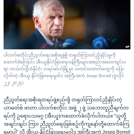
အ
သုတပဒေသာ အင်္ဂလိပ်စာ
ညွန်း
Learning English
စာမျက်နှာ
သို့
ဗွီအိုအေ လူမှုကွန်ယက်များ
ကျော်
ကြည့်
ရန်
ဘာသာစကားများ
ပါလက်စတိုင်းညီညွတ်ရေးအစိုးရဖွဲ့ဖို့ တရုတ်ကြားဝင်ညှိနှိုင်းမှုကို
ရှာဖွေ
ထောက်ခံကြောင်း အီးယူနိုင်ငံခြားရေးဝန်ကြီးများအစည်းအဝေးကျင်းပ
ရန်
ရာ ဘယ်လ်ဂျီယံနိုင်ငံ၊ ဘရပ်ဆဲလ်မြို့မှာ သတင်းထောက်တွေကို ပြော
နေရာ
လိုက်တဲ့ အီးယူ-နိုင်ငံခြားရေးမူဝါဒ အကြီးအကဲ Josep Borrell (ဇူလိုင်
သို့
၂၂၊ ၂၀၂၄)
ကျော်
ရန်
ညီညွတ်ရေးအစိုးရတရပ်ဖွဲ့စည်းဖို့ တရုတ်ကြားဝင်ညှိနှိုင်းတဲ့
ဟာမတ်စ် ဖာတာ ပါလက်စတိုင်း အဖွဲ့ ၂ ဖွဲ့ သဘောတူညီချက်တ
ရပ်ကို ဥရောပသမဂ္ဂ (အီးယူ)ကထောက်ခံလိုက်ပါတယ်။ “သူတို့
အချင်းချင်း ကြား ညီညွတ်ရေးဖြစ်စဥ်ကိုကျနော်တို့ထောက်ခံကြ
ရမှာပါ” လို့ အီးယူ-နိုင်ငံခြားရေးမူဝါဒ အကြီးအကဲ Josep Borrell