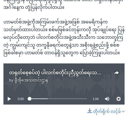
အင်္ဂါနေ့က တုံ့ပြန်လိုက်ပါတယ်။
ဟာမတ်စ်အဖွဲ့ကိုအကြမ်းဖက်အဖွဲ့အဖြစ် အမေရိကန်က
သတ်မှတ်ထားပါတယ်။ စစ်မဖြစ်ခင်တုန်းကလို အုပ်ချုပ်ရေး ပြန်
မလုပ်လိုတော့ဘဲ ပါလက်စတိုင်းအဖွဲ့အသီးသီးက သဘောတူကြ
တဲ့ ကျွမ်းကျင်သူ တက္ခနိုခရက်တွေနဲ့သာ အစိုးရဖွဲ့စည်းဖို့ စစ်စ
ဖြစ်ခါစမှာ ဟာမတ်စ် တာဝန်ရှိသူတွေက ပြောခဲ့ကြဖူးပါတယ်။
တရုတ်စေ့စပ်တဲ့ ပါလက်စတိုင်းညီညွတ်ရေးသဘောတူညီမှု အီးယူထောက်ခံ
by
ဗွီအိုအေသတင်းဌာန
No media source currently available
0:00
1:04
တိုက်ရိုက် လင့်ခ်