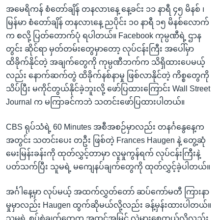
အမေရိကန် စံတော်ချိန် တနလာၤနေ့ နေ့ခင်း ၁၁ နာရီ ၄၅ မိနစ် ၊
မြန်မာ စံတော်ချိန် တနလာၤနေ့ ညပိုင်း ၁၀ နာရီ ၁၅ မိနစ်လောက်
က စလို့ ပြတ်တောက်ပုံ ရပါတယ်။ Facebook ကုမ္ပဏီရဲ့ ဌာန
တွင်း ဆိုင်ရာ မှတ်တမ်းတွေမှာတော့ လုပ်ငန်းကြီး အပေါ်မှာ
ထိခိုက်နိုင်တဲ့ အချက်တွေကို ကုမ္ပဏီဘက်က သိရှိထားပေမယ့်
လည်း နောက်ဆက်တွဲ ထိခိုက်နစ်နာမှု ဖြစ်လာနိုင်တဲ့ ကိစ္စတွေကို
သိပ်ပြီး မကိုင်တွယ်နိုင်ခဲ့ဘူးလို့ ဖော်ပြထားကြောင်း Wall Street
Journal က မကြာခင်ကဘဲ သတင်းဖော်ပြထားပါတယ်။
CBS ရုပ်သံရဲ့ 60 Minutes အစီအစဉ်မှာလည်း တနင်္ဂနွေနေ့က
အတွင်း သတင်းပေး တဦး ဖြစ်တဲ့ Frances Haugen နဲ့ တွေ့ဆုံ
မေးမြန်းခန်းကို ထုတ်လွှင့်တာမှာ လူမှုကွန်ရက် လုပ်ငန်းကြီးနဲ့
ပတ်သက်ပြီး သူမရဲ့ မကျေနပ်ချက်တွေကို ထုတ်လွှင့်ခဲ့ပါတယ်။
အင်္ဂါနေ့မှာ လုပ်မယ့် အထက်လွှတ်တော် ဆပ်ကော်မတီ ကြားနာ
မှုမှာလည်း Haugen ထွက်ဆိုမယ်လို့လည်း ခန့်မှန်းထားပါတယ်။
သူမရဲ့ စွပ်စွဲချက်တွေက အထင်အမြင် လွဲမှားစေတယ်လို့လည်း