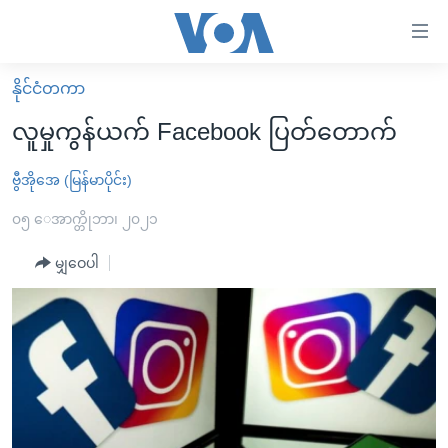
သုံး
ရ
လွယ်ကူ
နိုင်ငံတကာ
မူလစာမျက်နှာ
စေ
လူမှုကွန်ယက် Facebook ပြတ်တောက်
မြန်မာ
သည့်
ကမ္ဘာ့သတင်းများ
ဗွီအိုအေ (မြန်မာပိုင်း)
Link
ဗွီဒီယို
နိုင်ငံတကာ
၀၅ ေအာက္တိုဘာ၊ ၂၀၂၁
များ
သတင်းလွတ်လပ်ခွင့်
အမေရိကန်
မျှဝေပါ
ပင်မ
ရပ်ဝန်းတခု လမ်းတခု အလွန်
တရုတ်
အကြောင်းအရာ
သို့
အင်္ဂလိပ်စာလေ့လာမယ်
အစ္စရေး-ပါလက်စတိုင်း
ကျော်
အပတ်စဉ်ကဏ္ဍများ
အမေရိကန်သုံးအီဒီယံ
ကြည့်
ရေဒီယိုနှင့်ရုပ်သံ အချက်အလက်များ
မကြေးမုံရဲ့ အင်္ဂလိပ်စာ
ရေဒီယို
ရန်
ပင်မ
ရေဒီယို/တီဗွီအစီအစဉ်
ရုပ်ရှင်ထဲက အင်္ဂလိပ်စာ
တီဗွီ