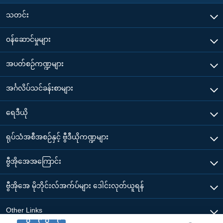
သတင်း
၀န်ဆောင်မှုများ
အပတ်စဉ်ကဏ္ဍများ
အင်္ဂလိပ်သင်ခန်းစာများ
ရေဒီယို
ရုပ်သံအစီအစဉ်နှင့် ဗွီဒီယိုကဏ္ဍများ
ဗွီအိုအေအကြောင်း
ဗွီအိုအေ မိုဘိုင်းလ်အက်ပ်များ ဒေါင်းလုတ်ယူရန်
Other Links