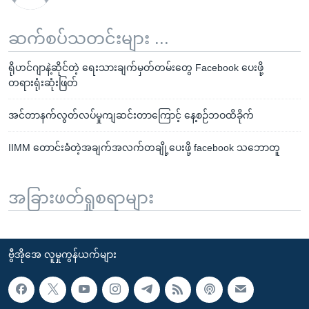
ဆက်စပ်သတင်းများ ...
ရိုဟင်ဂျာနဲ့ဆိုင်တဲ့ ရေးသားချက်မှတ်တမ်းတွေ Facebook ပေးဖို့
တရားရုံးဆုံးဖြတ်
အင်တာနက်လွတ်လပ်မှုကျဆင်းတာကြောင့် နေ့စဉ်ဘဝထိခိုက်
IIMM တောင်းခံတဲ့အချက်အလက်တချို့ပေးဖို့ facebook သဘောတူ
အခြားဖတ်ရှုစရာများ
ဗွီအိုအေ လူမှုကွန်ယက်များ