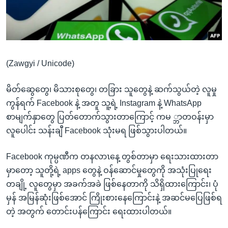
အ
သုတပဒေသာ အင်္ဂလိပ်စာ
ညွန်း
Learning English
စာမျက်နှာ
သို့
ဗွီအိုအေ လူမှုကွန်ယက်များ
ကျော်
(Zawgyi / Unicode)
ကြည့်
ရန်
မိတ်ဆွေတွေ၊ မိသားစုတွေ၊ တခြား သူတွေနဲ့ ဆက်သွယ်တဲ့ လူမှု
ဘာသာစကားများ
ရှာဖွေ
ကွန်ရက် Facebook နဲ့ အတူ သူ့ရဲ့ Instagram နဲ့ WhatsApp
ရန်
စာမျက်နှာတွေ ပြတ်တောက်သွားတာကြောင့် ကမ ္ဘာတဝန်းမှာ
နေရာ
လူပေါင်း သန်းချီ Facebook သုံးမရ ဖြစ်သွားပါတယ်။
သို့
ကျော်
Facebook ကုမ္ပဏီက တနလာၤနေ့ တွစ်တာမှာ ရေးသားထားတာ
ရန်
မှာတော့ သူတို့ရဲ့ apps တွေနဲ့ ဝန်ဆောင်မှုတွေကို အသုံးပြုရေး
တချို့ လူတွေမှာ အခက်အခဲ ဖြစ်နေတာကို သိရှိထားကြောင်း၊ ပုံ
မှန် အမြန်ဆုံးဖြစ်အောင် ကြိုးစားနေကြောင်းနဲ့ အဆင်မပြေဖြစ်ရ
တဲ့ အတွက် တောင်းပန်ကြောင်း ရေးထားပါတယ်။