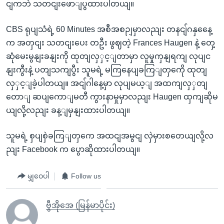
ငျကဘဲ သတငျးဖောျပွထားပါတယျ။
CBS ရုပျသံရဲ့ 60 Minutes အစီအစဉျမှာလညျး တနငျ်ဂနှနေေ့
က အတှငျး သတငျးပေး တဦး ဖွဈတဲ့ Frances Haugen နဲ့ တှေ့
ဆုံမေးမွနျးခနျးကို ထုတျလှှင့ျတာမှာ လူမှုကှနျရကျ လုပျင
နျးကွီးနဲ့ ပတျသကျပွီး သူမရဲ့ မကြနေပျခကြျတှကေို ထုတျ
လှှင့ျခဲ့ပါတယျ။ အငျ်ဂါနေ့မှာ လုပျမယ့ျ အထကျလှှတျ
တောျ ဆပျကောျမတီ ကွားနာမှုမှာလညျး Haugen ထှကျဆိုမ
ယျလို့လညျး ခန့ျမှနျးထားပါတယျ။
သူမရဲ့ စှပျစှဲခကြျတှကေ အထငျအမွငျ လှဲမှားစတေယျလို့လ
ညျး Facebook က ပွောဆိုထားပါတယျ။
မျှဝေပါ
Follow us
ဗွီအိုအေ (မြန်မာပိုင်း)