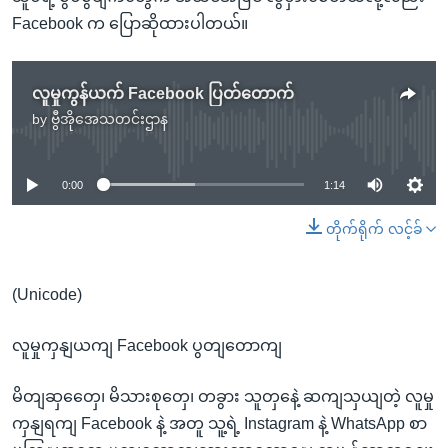
Facebook က ပြောဆိုထားပါတယ်။
လူမှုကွန်ယက် Facebook ပြတ်တောက်
by
ဗွီအိုအေသတင်းဌာန
No media source currently available
0:00
1:14
တိုက်ရိုက် လင့်ခ်
(Unicode)
လူမှုကှနျယကျ Facebook ပွတျတောကျ
မိတျဆှတှေေ၊ မိသားစုတှေ၊ တခွား သူတှနေဲ့ ဆကျသှယျတဲ့ လူမှု
ကှနျရကျ Facebook နဲ့ အတူ သူ့ရဲ့ Instagram နဲ့ WhatsApp စာ