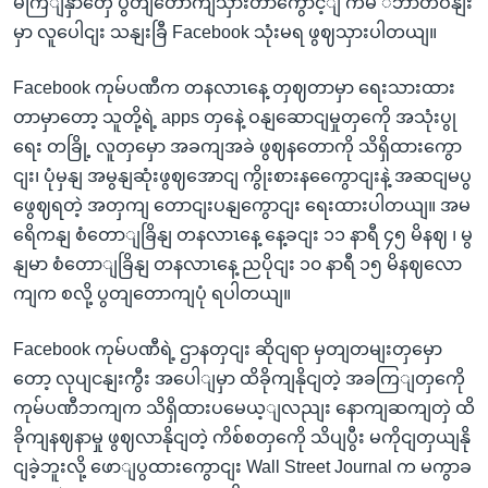
မကြျနှာတှေ ပွတျတောကျသှားတာကွောင့ျ ကမ ်ဘာတဝနျး
မှာ လူပေါငျး သနျးခြီ Facebook သုံးမရ ဖွဈသှားပါတယျ။
Facebook ကုမ်ပဏီက တနလာၤနေ့ တှဈတာမှာ ရေးသားထား
တာမှာတော့ သူတို့ရဲ့ apps တှနေဲ့ ဝနျဆောငျမှုတှကေို အသုံးပွု
ရေး တခြို့ လူတှမှော အခကျအခဲ ဖွဈနတောကို သိရှိထားကွော
ငျး၊ ပုံမှနျ အမွနျဆုံးဖွဈအောငျ ကွိုးစားနကွေောငျးနဲ့ အဆငျမပွ
ဖွေဈရတဲ့ အတှကျ တောငျးပနျကွောငျး ရေးထားပါတယျ။ အမ
ရေိကနျ စံတောျခြိနျ တနလာၤနေ့ နေ့ခငျး ၁၁ နာရီ ၄၅ မိနဈ ၊ မွ
နျမာ စံတောျခြိနျ တနလာၤနေ့ ညပိုငျး ၁၀ နာရီ ၁၅ မိနဈလော
ကျက စလို့ ပွတျတောကျပုံ ရပါတယျ။
Facebook ကုမ်ပဏီရဲ့ ဌာနတှငျး ဆိုငျရာ မှတျတမျးတှမှော
တော့ လုပျငနျးကွီး အပေါျမှာ ထိခိုကျနိုငျတဲ့ အခကြျတှကေို
ကုမ်ပဏီဘကျက သိရှိထားပမေယ့ျလညျး နောကျဆကျတှဲ ထိ
ခိုကျနဈနာမှု ဖွဈလာနိုငျတဲ့ ကိစ်စတှကေို သိပျပွီး မကိုငျတှယျနို
ငျခဲ့ဘူးလို့ ဖောျပွထားကွောငျး Wall Street Journal က မကွာခ