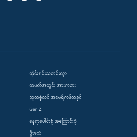
တိုင်းရင်းသတင်းလွှာ
တပတ်အတွင်း အားကစား
သုတစုံလင် အမေရိကန်တခွင်
Gen Z
နေရာပေါင်းစုံ အကြောင်းစုံ
ဒို့အသံ