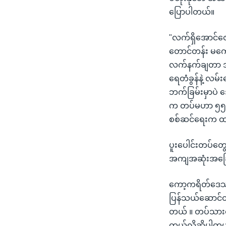
ပြောပါတယ်။
"လက်ရှိအောင်ဇ
တောင်တန်း မကျေ
လက်နက်ချတာ အလ
ရေတံခွန်နဲ့ လမ
ဘက်ခြမ်းမှာပဲ
က တပ်မဟာ ၅၅ က
စစ်ဆင်ရေးက ထ
ပူးပေါင်းတပ်တွ
အကျအဆုံးအခြေအ
ကော့ကရိတ်ဒေသခ
ပြန်သယ်ဆောင်တာ
တယ် ။ တပ်သား
တယ်လို့ဆိုပါတ