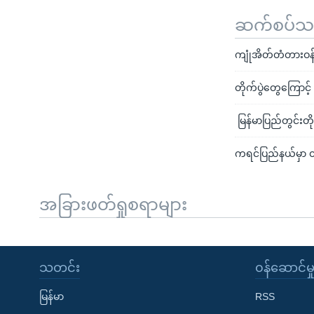
ဆက်စပ်သတင
ကျုံအိတ်တံတားဝန
တိုက်ပွဲတွေကြောင
မြန်မာပြည်တွင်းတိ
ကရင်ပြည်နယ်မှာ တ
အခြားဖတ်ရှုစရာများ
သတင်း
၀န်ဆောင်မှ
မြန်မာ
RSS