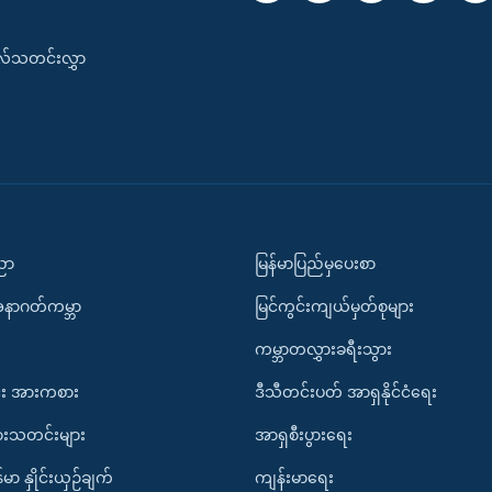
းလ်သတင်းလွှာ
ပညာ
မြန်မာပြည်မှပေးစာ
အနာဂတ်ကမ္ဘာ
မြင်ကွင်းကျယ်မှတ်စုများ
ကမ္ဘာတလွှားခရီးသွား
း အားကစား
ဒီသီတင်းပတ် အာရှနိုင်ငံရေး
ားသတင်းများ
အာရှစီးပွားရေး
်မာ နှိုင်းယှဉ်ချက်
ကျန်းမာရေး