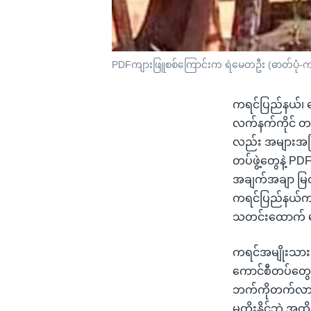
PDFကျားဖြူစစ်ကြောင်းက ရဲမေတဦး (ဓာတ်ပုံ-ကျ
ကရင်ပြည်နယ်၊ ကေ
လက်နက်ကိုင် တပ
လည်း အများအပြ
တပ်ဖွဲ့တွေနဲ့ P
အချက်အချာ မြဝတီ
ကရင်ပြည်နယ်က တိ
သတင်းထောက် မ
ကရင်အမျိုးသားအ
ကောင်စီတပ်တွေနဲ
ဘက်ကိုတက်လာတဲ
မတိုးနိုင်ဘဲ အ