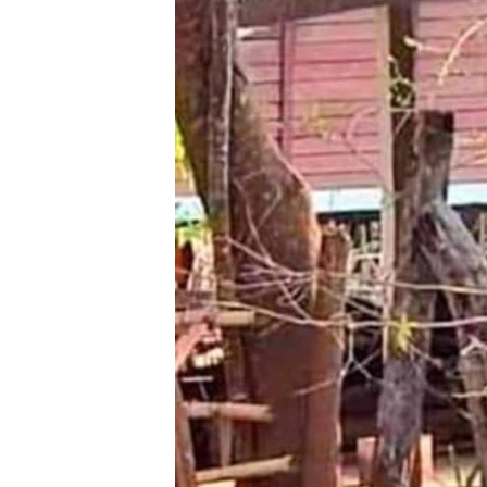
သုတပဒေသာ အင်္ဂလိပ်စာ
အ
ညွန်း
စာမျက်နှာ
သို့
ကျော်
ကြည့်
ရန်
ရှာဖွေ
ရန်
နေရာ
သို့
ကျော်
ရန်