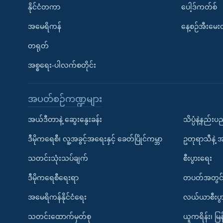
နိုင်ငံတကာ
ပေါ့ဒ်ကတ်စ်
အမေရိကန်
နေ့စဉ်အီးမေ
တရုတ်
အစ္စရေး-ပါလက်စတိုင်း
အပတ်စဉ်ကဏ္ဍများ
အယ်ဒီတာနဲ့ ဆွေးနွေးခန်း
သိပ္ပံနဲ့နည်း
ဒီမိုကရေစီ၊ လူ့အခွင့်အရေးနှင့် ခေတ်ပြိုင်ကမ္ဘာ
ဥတုရာသီနဲ့ 
သတင်းသုံးသပ်ချက်
စီးပွားရေး
ဒီမိုကရေစီရေးရာ
တပတ်အတွင်
အမေရိကန်နိုင်ငံရေး
လယ်ယာစီးပွ
သတင်းထောက်မှတ်စု
ယူကရိန်း၊ မြန