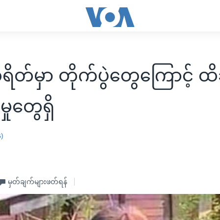
တ်မှာ တိုက်ပွဲတွေကြောင့် ထိခ
ှုတွေရှိ
န)
မှတ်ချက်များဖတ်ရန်