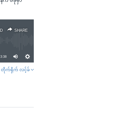
က် ၆ခုမှာ
D
SHARE
3:38
တိုက်ရိုက် လင့်ခ်
SHARE