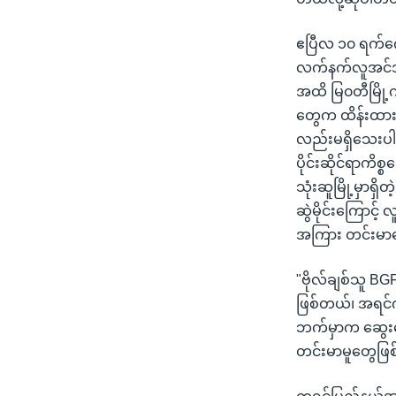
ဧပြီလ ၁၀ ရက်က
လက်နက်လူအင်အာ
အထိ မြ၀တီမြို့
တွေက ထိန်းထား
လည်းမရှိသေးပါ
ပိုင်းဆိုင်ရာကိစ
သုံးဆူမြို့မှာရှ
ဆွဲမိုင်းကြောင့
အကြား တင်းမာ
"ဗိုလ်ချစ်သူ BG
ဖြစ်တယ်၊ အရင်
ဘက်မှာက ဆွေးနွ
တင်းမာမူတွေဖြ