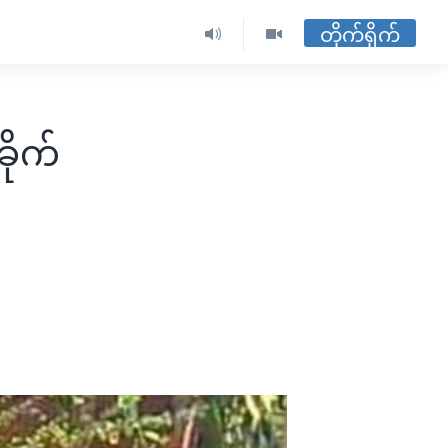
တိုက်ရိုက်
ိုက်