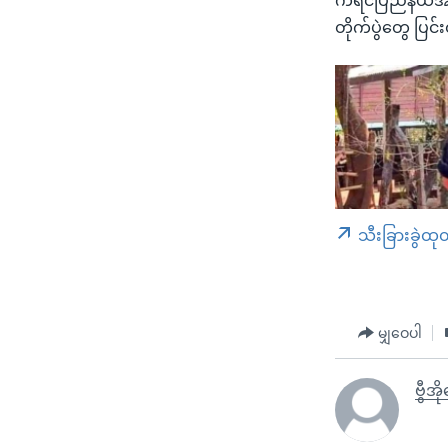
ကရင်ပြည်နယ်အတ
တိုက်ပွဲတွေ ပြင
သီးခြားခွဲထု
မျှဝေပါ
ဗွီအ