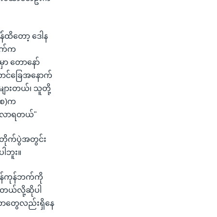
်ထိတော့ ဒေါန
့ဘက်က
ှာ တောနော်
တောင်ခြေအနောက်
ားတယ်၊ သူတို့
စကစ)က
ေ့လာရတယ်"
ိုက်ပွဲအတွင်း
ပါဘူး။
်ကုန်ဘက်ကို
ယ်လို့ဆိုပါ
ာတွေလည်းရှိနေ