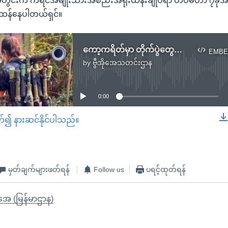
ွင်းက ကရင်အမျိုးသားအစည်းအရုံးထိန်းချုပ်ရာ တပ်မဟာ ၇ခုအန
်းထန်နေပါတယ်ရှင်။
ကော့ကရိတ်မှာ တိုက်ပွဲတွေကြောင့် ထိခိုက်သေဆုံးမှုတွေရှိ
EMBE
by
ဗွီအိုအေသတင်းဌာန
No media source currently available
0:00
တ်၍ နားဆင်နိုင်ပါသည်။
EMBED
မှတ်ချက်များဖတ်ရန်
Follow us
ပရင့်ထုတ်ရန်
ိုအေ (မြန်မာဌာန)