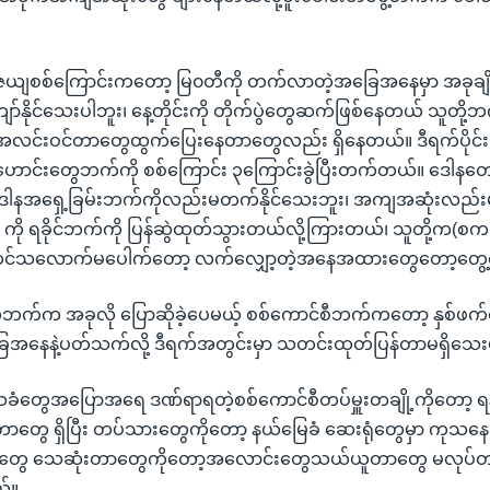
ေယျစစ်ကြောင်းကတော့ မြ၀တီကို တက်လာတဲ့အခြေအနေမှာ အခုချိန
ာ်နိုင်သေးပါဘူး၊ နေ့တိုင်းကို တိုက်ပွဲတွေဆက်ဖြစ်နေတယ် သူတို
င်းဝင်တာတွေထွက်ပြေးနေတာတွေလည်း ရှိနေတယ်။ ဒီရက်ပိုင်းမ
်းဟောင်းတွေဘက်ကို စစ်ကြောင်း ၃ကြောင်းခွဲပြီးတက်တယ်။ ဒေါန
 ဒေါနအရှေ့ခြမ်းဘက်ကိုလည်းမတက်နိုင်သေးဘူး၊ အကျအဆုံးလည်းမျ
ို ရခိုင်ဘက်ကို ပြန်ဆွဲထုတ်သွားတယ်လို့ကြားတယ်၊ သူတို့က(
င်သလောက်မပေါက်တော့ လက်လျှော့တဲ့အနေအထားတွေတော့တွ
ေဘက်က အခုလို ပြောဆိုခဲ့ပေမယ့် စစ်ကောင်စီဘက်ကတော့ နှစ်ဖက်တ
နေနဲ့ပတ်သက်လို့ ဒီရက်အတွင်းမှာ သတင်းထုတ်ပြန်တာမရှိသေး
ံတွေအပြောအရေ ဒဏ်ရာရတဲ့စစ်ကောင်စီတပ်မှူးတချို့ကိုတော့ ရန
တွေ ရှိပြီး တပ်သားတွေကိုတော့ နယ်မြေခံ ဆေးရုံတွေမှာ ကုသနေတ
တွေ သေဆုံးတာတွေကိုတော့အလောင်းတွေသယ်ယူတာတွေ မလုပ်တ
ယ်။