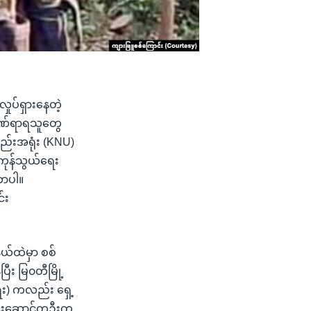
ုပ်ရှားနေတဲ့
်ဒဏ်ရာရသူတွေ
်းအရုံး (KNU)
 ကုန်သွယ်ရေး
တာပါ။
်း
ယ်ထဲမှာ စစ်
ီး မြ၀တီမြို့
း) ကလည်း ရှေ့
ေါင်းဆောင်တဦးက