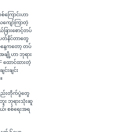
စစ်ကြောင်းဟာ
လကျော်ကြာတဲ့
်ခြားစောင့်တပ်
ပတ်နိင်တာတွေ
်နေ့ကတော့ တပ်
င်အချို့ဟာ ဘုရား
 BGF ထောင်ထားတဲ့
ျင်းချင်း
။
ည်းတိုက်ပွဲတွေ
ူး ဘုရားသုံးဆူ
းတယ်၊ စစ်ရေးအရ