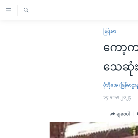
သုံး
ရ
ရှာဖွေ
လွယ်ကူ
မူလစာမျက်နှာ
မြန်မာ
ရ
စေ
မြန်မာ
လာ
ကော့ကရိ
သည့်
ဒ်
ကမ္ဘာ့သတင်းများ
Link
ဗွီဒီယို
နိုင်ငံတကာ
သေဆုံးမ
များ
သတင်းလွတ်လပ်ခွင့်
အမေရိကန်
ပင်မ
ရပ်ဝန်းတခု လမ်းတခု အလွန်
တရုတ်
ဗွီအိုအေ (မြန်မာဌာ
အကြောင်းအရာ
အင်္ဂလိပ်စာလေ့လာမယ်
အစ္စရေး-ပါလက်စတိုင်း
၁၄ ေမ၊ ၂၀၂၄
သို့
အပတ်စဉ်ကဏ္ဍများ
အမေရိကန်သုံးအီဒီယံ
ကျော်
မျှဝေပါ
ကြည့်
ရေဒီယိုနှင့်ရုပ်သံ အချက်အလက်များ
မကြေးမုံရဲ့ အင်္ဂလိပ်စာ
ရေဒီယို
ရန်
ရေဒီယို/တီဗွီအစီအစဉ်
ရုပ်ရှင်ထဲက အင်္ဂလိပ်စာ
တီဗွီ
ပင်မ