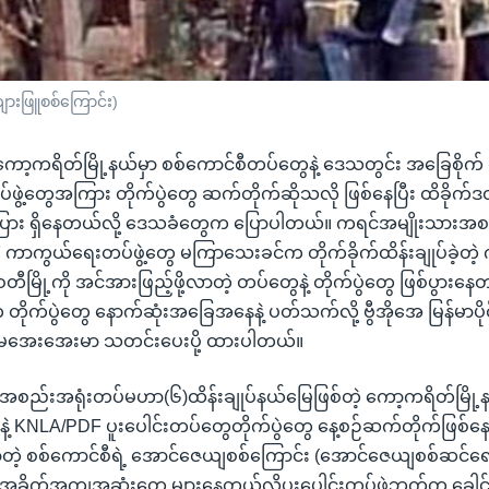
ားဖြူစစ်ကြောင်း)
ာ့ကရိတ်မြို့နယ်မှာ စစ်ကောင်စီတပ်တွေနဲ့ ဒေသတွင်း အခြေစိုက် လှ
်ဖွဲ့တွေအကြား တိုက်ပွဲတွေ ဆက်တိုက်ဆိုသလို ဖြစ်နေပြီး ထိခိုက
ား ရှိနေတယ်လို့ ဒေသခံတွေက ပြောပါတယ်။ ကရင်အမျိုးသားအစည
DF ကာကွယ်ရေးတပ်ဖွဲ့တွေ မကြာသေးခင်က တိုက်ခိုက်ထိန်းချုပ်ခဲ့တဲ့
မြို့ကို အင်အားဖြည့်ဖို့လာတဲ့ တပ်တွေနဲ့ တိုက်ပွဲတွေ ဖြစ်ပွားနေ
ုက်ပွဲတွေ နောက်ဆုံးအခြေအနေနဲ့ ပတ်သက်လို့ ဗွီအိုအေ မြန်မာပိုင
အေးအေးမာ သတင်းပေးပို့ ထားပါတယ်။
စည်းအရုံးတပ်မဟာ(၆)ထိန်းချုပ်နယ်မြေဖြစ်တဲ့ ကော့ကရိတ်မြို့န
့ KNLA/PDF ပူးပေါင်းတပ်တွေတိုက်ပွဲတွေ နေ့စဉ်ဆက်တိုက်ဖြစ်နေပြ
့ စစ်ကောင်စီရဲ့ အောင်ဇေယျစစ်ကြောင်း (အောင်ဇေယျစစ်ဆင်ရေ
ထိအခိုက်အကျအဆုံးတွေ များနေတယ်လို့ပူးပေါင်းတပ်ဖွဲ့ဘက်က ခ