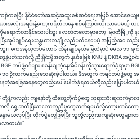
ျော်ကစပြီး နိုင်ငံတော်အဆင့်အထူးစစ်ဆင်ရေးအဖြစ် အောင်ဇေယျ
းအလုံးအရင်းနဲ့ကော့ကရိတ်ကနေ စစ်ကြောင်းထိုးလာပေမယ့် တ
ကိုမရောက်လာနိုင်သေးပါဘူး ။ လတ်တလောမှာတော့ မြ၀တီမြို့ကို နယ
ပြီးအုပ်ချုပ်ရေးယန္တယားတချို့လည်ပတ်နေပေမဲ့ အပြည့်အ၀ လည်
ဘူး။ ကေအန်ယူတပ်မဟာ၆ ထိန်းချုပ်နယ်မြေထဲမှာပဲ မေလ ၁၁ ရက
္စတွေနဲ့ပတ်သက်လို့ ညှိနှိုင်းဖို့အတွက် နယ်မြေခံ KNU နဲ့ DKBA အဖွဲ့ဝ
ိတဲ့ BGF တပ်ဖွဲ့ဝင်များ စခန်းချတဲ့နေအိမ်ဝန်းကိုသွားရောက်ခဲ့ရာမှာ
် လူ ၁၀ ဦးထက်မနည်းသေဆုံးခဲ့ပါတယ်။ ဒီအတွက် ကရင်တပ်ဖွဲ့တွေ အခ
နေတဲ့အခြေအနေတွေလည်းပေါ်ပေါက်ခဲ့ရတယ်လို့လည်းပြောပါတယ်
F တို့နဲ့ကလည်း ကျနော်တို့ ထိတွေ့တိုက်ပွဲတွေ ဘုရားသုံးဆူဘက်မှာလ
ကလို ရှေ့ဆက်ပြီးသဘောတူညီမှုတွေဆက်ရမယ်လို့တော့မထင်တော့ဘ
ေးမယ်လုပ်ပြီး တိုက်ပွဲတွေဖြစ်ပြီး သူတို့လည်းအကျဆုံးတွေမျာ
စ်လာတယ်။"