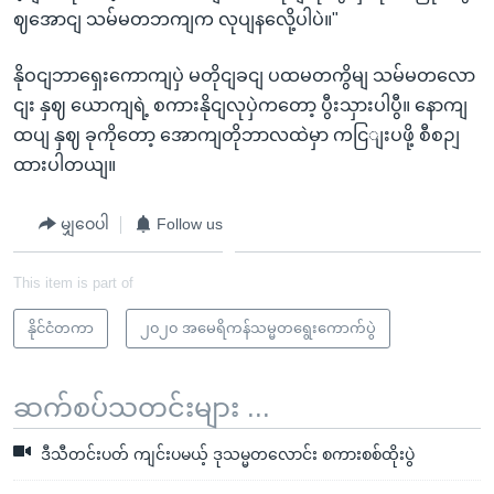
ဈအောငျ သမ်မတဘကျက လုပျနလေို့ပါပဲ။"
နိုဝငျဘာရှေးကောကျပှဲ မတိုငျခငျ ပထမတကွိမျ သမ်မတလော
ငျး နှဈ ယောကျရဲ့ စကားနိုငျလုပှဲကတော့ ပွီးသှားပါပွီ။ နောကျ
ထပျ နှဈ ခုကိုတော့ အောကျတိုဘာလထဲမှာ ကငြျးပဖို့ စီစဉျ
ထားပါတယျ။
မျှဝေပါ
Follow us
This item is part of
နိုင်ငံတကာ
၂၀၂၀ အမေရိကန်သမ္မတရွေးကောက်ပွဲ
ဆက်စပ်သတင်းများ ...
ဒီသီတင်းပတ် ကျင်းပမယ့် ဒုသမ္မတလောင်း စကားစစ်ထိုးပွဲ