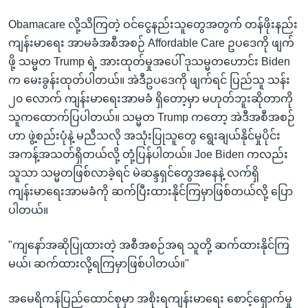
Obamacare လို့သိကြတဲ့ ဝင်ငွေနည်းသူတွေအတွက် တန်ဖိုးနည်း
ကျန်းမာရေး အာမခံအစီအစဉ် Affordable Care ဥပဒေကို ဖျက်
ဖို့ သမ္မတ Trump ရဲ့ အားထုတ်မှုအပေါ် ဒုသမ္မတဟောင်း Biden
က မေးခွန်းထုတ်ပါတယ်။ အဲဒီဥပဒေကို ဖျက်ရင် ပြည်သူ သန်း
၂၀ လောက် ကျန်းမာရေးအာမခံ ရှိတော့မှာ မဟုတ်ဘူးဆိုတာကို
သူကထောက်ပြပါတယ်။ သမ္မတ Trump ကတော့ အဲဒီအစီအစဉ်
ဟာ ဖွဲ့စည်းပုံနဲ့ မညီသလို အသုံးပြုသူတွေ ရွေးချယ်နိုင်မှုပိုင်း
အကန့်အသတ်ရှိတယ်လို့ တုံ့ပြန်ပါတယ်။ Joe Biden ကလည်း
သူသာ သမ္မတဖြစ်လာခဲ့ရင် မဲဆန္ဒရှင်တွေအနေနဲ့ လက်ရှိ
ကျန်းမာရေးအာမခံကို ဆက်ပြီးထားနိုင်ကြမှာဖြစ်တယ်လို့ ပြော
ပါတယ်။
"ကျနော်အဆိုပြုထားတဲ့ အစီအစဉ်အရ သူတို့ ဆက်ထားနိုင်ကြ
မယ်၊ ဆက်ထားလို့ရကြမှာဖြစ်ပါတယ်။"
အမေရိကန်ပြည်ထောင်စုမှာ အစိုးရကျန်းမာရေး စောင့်ရှောက်မှု