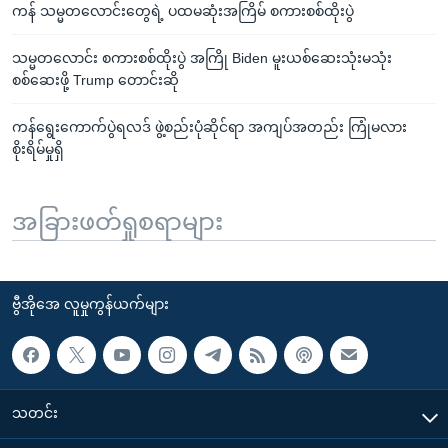
ကန် သမ္မတလောင်းတွေရဲ့ ပထမဆုံးအကြိမ် စကားစစ်ထိုးပွဲ
သမ္မတလောင်း စကားစစ်ထိုးပွဲ အကြို Biden မူးယစ်ဆေးသုံးမသုံး
စစ်ဆေးဖို့ Trump တောင်းဆို
ကန်ရွေးကောက်ပွဲရလဒ် ဖွဲ့စည်းပုံဆိုင်ရာ အကျပ်အတည်း ကြုံမလား
စိုးရိမ်မှုရှိ
အခြားဖတ်ရှုစရာများ
ဗွီအိုအေ လူမှုကွန်ယက်များ
သတင်း