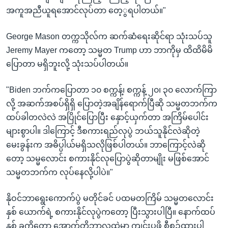
အကူအညီယူရအောင်လုပ်တာ တေ့ွရပါတယ်။"
George Mason တက္ကသိုလ်က ဆက်ဆံရေးဆိုင်ရာ သုံးသပ်သူ
Jeremy Mayer ကတော့ သမ္မတ Trump ဟာ ဘာကိုမှ ထိထိမိမိ
ပြောတာ မရှိဘူးလို့ သုံးသပ်ပါတယ်။
"Biden ဘက်ကပြောတာ ၁၀ စက္ကန့်၊ စက္ကန့် ၂၀၊ ၃၀ လောက်ကြာ
လို့ အဆက်အစပ်ရှိရှိ ပြောတဲ့အချိန်ရောက်ပြီဆို သမ္မတဘက်က
ထပ်ခါတလဲလဲ အပြိုင်ပြောပြီး နှောင့်ယှက်တာ အကြိမ်ပေါင်း
များစွာပါ။ ဒါကြောင့် ဒီစကားရည်လုပွဲ ဘယ်သူနိုင်လဲဆိုတဲ့
မေးခွန်းက အဓိပ္ပါယ်မရှိသလိုဖြစ်ပါတယ်။ ဘာကြောင့်လဲဆို
တော့ သမ္မလောင်း စကားနိုင်လုပြောပွဲဆိုတာမျိုး မဖြစ်အောင်
သမ္မတဘက်က လုပ်နေလို့ပါပဲ။"
နိုဝင်ဘာရွေးကောက်ပွဲ မတိုင်ခင် ပထမတကြိမ် သမ္မတလောင်း
နှစ် ယောက်ရဲ့ စကားနိုင်လုပွဲကတော့ ပြီးသွားပါပြီ။ နောက်ထပ်
နှစ် ခုကိုတော့ အောက်တိုဘာလထဲမှာ ကျင်းပဖို့ စီစဉ်ထားပါ