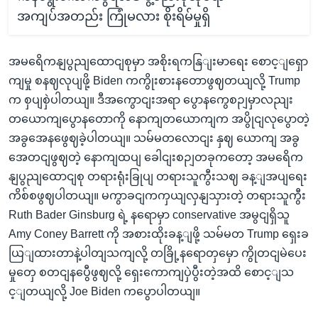
အကျပ်အတည်း ကြုံမလား စိုးရိမ်မှုရှိ
အမရေိကနျပွညျထောငျစုမှာ အစိုးရကနြျးမာရေး စောင့ျရှော
ကျမှု စနဈလုပျဖို့ Biden ကကွိုးစားနတောဖွဈတယျလို့ Trump
က စှပျစှဲပါတယျ။ ဒီအကွောငျးအရာ ပွောနကွေစဉျမှာလညျး
တယောကျပွောနတောကို နောကျတယောကျက အပွိုငျလုပွောတဲ့
အခွအေနဖွေဈခဲ့ပါတယျ။ သမ်မတလောငျး နှဈ ယောကျ အခွ
အေတငျဖွဈတဲ့ နောကျထပျ ခေါငျးစဉျတခုကတော့ အမရေိက
နျပွညျထောငျစု တရားရုံးခြုပျ တရားသူကွီးသဈ ခန့ျအပျရေး
ကိစ်စဖွဈပါတယျ။ မကွာခငျကကှယျလှနျသှားတဲ့ တရားသူကွီး
Ruth Bader Ginsburg ရဲ့ နရောမှာ conservative အမွငျရှိသူ
Amy Coney Barrett ကို အစားထိုးခန့ျဖို့ သမ်မတ Trump ရှေးခ
ယြျထားတာနဲ့ပါတျသကျလို့ တခြို့နရောတှမှော ကွိုတငျမဲပေး
မှုတှေ စတငျနပွေီဖွဈလို့ ရှေးကောကျပှဲပွီးတဲ့အထိ စောင့ျသ
င့ျတယျလို့ Joe Biden ကပွောပါတယျ။