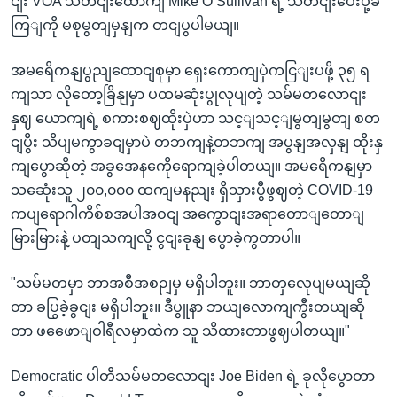
ငျး VOA သတငျးထောကျ Mike O’Sullivan ရဲ့ သတငျးပေးပို့ခ
ကြျကို မစုမွတျမှနျက တငျပွပါမယျ။
အမရေိကနျပွညျထောငျစုမှာ ရှေးကောကျပှဲကငြျးပဖို့ ၃၅ ရ
ကျသာ လိုတော့ခြိနျမှာ ပထမဆုံးပွုလုပျတဲ့ သမ်မတလောငျး
နှဈ ယောကျရဲ့ စကားစဈထိုးပှဲဟာ သင့ျသင့ျမွတျမွတျ စတ
ငျပွီး သိပျမကွာခငျမှာပဲ တဘကျနဲ့တဘကျ အပွနျအလှနျ ထိုးနှ
ကျပွောဆိုတဲ့ အခွအေနကေိုရောကျခဲ့ပါတယျ။ အမရေိကနျမှာ
သဆေုံးသူ ၂၀၀,၀၀၀ ထကျမနညျး ရှိသှားပွီဖွဈတဲ့ COVID-19
ကပျရောဂါကိစ်စအပါအဝငျ အကွောငျးအရာတောျတောျ
မြားမြားနဲ့ ပတျသကျလို့ ငွငျးခုနျ ပွောခဲ့ကွတာပါ။
"သမ်မတမှာ ဘာအစီအစဉျမှ မရှိပါဘူး။ ဘာတှလေုပျမယျဆို
တာ ခပြွခဲ့ခွငျး မရှိပါဘူး။ ဒီပွူနာ ဘယျလောကျကွီးတယျဆို
တာ ဖဖေောျဝါရီလမှာထဲက သူ သိထားတာဖွဈပါတယျ။"
Democratic ပါတီသမ်မတလောငျး Joe Biden ရဲ့ ခုလိုပွောတာ