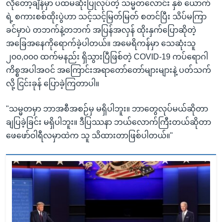
လိုတော့ချိန်မှာ ပထမဆုံးပြုလုပ်တဲ့ သမ္မတလောင်း နှစ် ယောက်
ရဲ့ စကားစစ်ထိုးပွဲဟာ သင့်သင့်မြတ်မြတ် စတင်ပြီး သိပ်မကြာ
ခင်မှာပဲ တဘက်နဲ့တဘက် အပြန်အလှန် ထိုးနှက်ပြောဆိုတဲ့
အခြေအနေကိုရောက်ခဲ့ပါတယ်။ အမေရိကန်မှာ သေဆုံးသူ
၂၀၀,၀၀၀ ထက်မနည်း ရှိသွားပြီဖြစ်တဲ့ COVID-19 ကပ်ရောဂါ
ကိစ္စအပါအဝင် အကြောင်းအရာတော်တော်များများနဲ့ ပတ်သက်
လို့ ငြင်းခုန် ပြောခဲ့ကြတာပါ။
"သမ္မတမှာ ဘာအစီအစဉ်မှ မရှိပါဘူး။ ဘာတွေလုပ်မယ်ဆိုတာ
ချပြခဲ့ခြင်း မရှိပါဘူး။ ဒီပြဿနာ ဘယ်လောက်ကြီးတယ်ဆိုတာ
ဖေဖော်ဝါရီလမှာထဲက သူ သိထားတာဖြစ်ပါတယ်။"