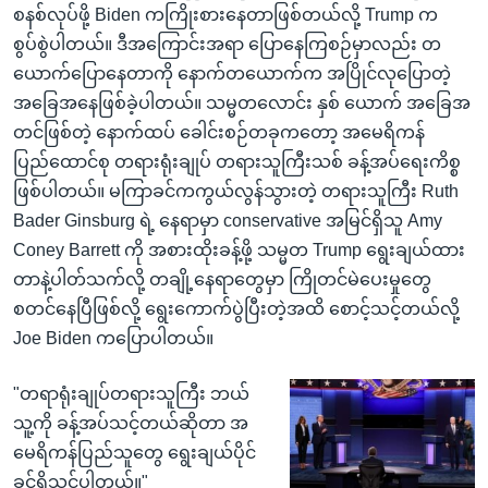
စနစ်လုပ်ဖို့ Biden ကကြိုးစားနေတာဖြစ်တယ်လို့ Trump က
စွပ်စွဲပါတယ်။ ဒီအကြောင်းအရာ ပြောနေကြစဉ်မှာလည်း တ
ယောက်ပြောနေတာကို နောက်တယောက်က အပြိုင်လုပြောတဲ့
အခြေအနေဖြစ်ခဲ့ပါတယ်။ သမ္မတလောင်း နှစ် ယောက် အခြေအ
တင်ဖြစ်တဲ့ နောက်ထပ် ခေါင်းစဉ်တခုကတော့ အမေရိကန်
ပြည်ထောင်စု တရားရုံးချုပ် တရားသူကြီးသစ် ခန့်အပ်ရေးကိစ္စ
ဖြစ်ပါတယ်။ မကြာခင်ကကွယ်လွန်သွားတဲ့ တရားသူကြီး Ruth
Bader Ginsburg ရဲ့ နေရာမှာ conservative အမြင်ရှိသူ Amy
Coney Barrett ကို အစားထိုးခန့်ဖို့ သမ္မတ Trump ရွေးချယ်ထား
တာနဲ့ပါတ်သက်လို့ တချို့နေရာတွေမှာ ကြိုတင်မဲပေးမှုတွေ
စတင်နေပြီဖြစ်လို့ ရွေးကောက်ပွဲပြီးတဲ့အထိ စောင့်သင့်တယ်လို့
Joe Biden ကပြောပါတယ်။
"တရာရုံးချုပ်တရားသူကြီး ဘယ်
သူ့ကို ခန့်အပ်သင့်တယ်ဆိုတာ အ
မေရိကန်ပြည်သူတွေ ရွေးချယ်ပိုင်
ခွင့်ရှိသင့်ပါတယ်။"