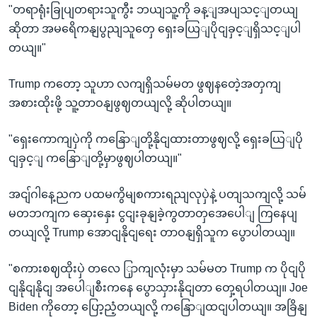
"တရာရုံးခြုပျတရားသူကွီး ဘယျသူ့ကို ခန့ျအပျသင့ျတယျ
ဆိုတာ အမရေိကနျပွညျသူတှေ ရှေးခယြျပိုငျခှင့ျရှိသင့ျပါ
တယျ။"
Trump ကတော့ သူဟာ လကျရှိသမ်မတ ဖွဈနတေဲ့အတှကျ
အစားထိုးဖို့ သူ့တာဝနျဖွဈတယျလို့ ဆိုပါတယျ။
"ရှေးကောကျပှဲကို ကနြောျတို့နိုငျထားတာဖွဈလို့ ရှေးခယြျပို
ငျခှင့ျ ကနြောျတို့မှာဖွဈပါတယျ။"
အငျ်ဂါနေ့ညက ပထမကွိမျစကားရညျလုပှဲနဲ့ ပတျသကျလို့ သမ်
မတဘကျက ဆှေးနှေး ငွငျးခုနျခဲ့ကွတာတှအေပေါျ ကြနေပျ
တယျလို့ Trump အောငျနိုငျရေး တာဝနျရှိသူက ပွောပါတယျ။
"စကားစဈထိုးပှဲ တလေ ြှာကျလုံးမှာ သမ်မတ Trump က ပိုငျပို
ငျနိုငျနိုငျ အပေါျစီးကနေ ပွောသှားနိုငျတာ တှေ့ရပါတယျ။ Joe
Biden ကိုတော့ ပြော့ညံ့တယျလို့ ကနြောျထငျပါတယျ။ အခြိနျ