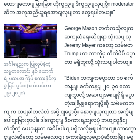
တောျတောျမြားမြား ဟိုကွည့ျ ဒီကွည့ျလုပျပွီး moderator
ဆီက အကူအညီယူရအောငျလုပျတာ တှေ့ရပါတယျ။"
George Mason တက်ကသိုလျက
ဆကျဆံရေးဆိုငျရာ သုံးသပျသူ
Jeremy Mayer ကတော့ သမ်မတ
Trump ဟာ ဘာကိုမှ ထိထိမိမိ ပွော
တာ မရှိဘူးလို့ သုံးသပျပါတယျ။
အင်္ဂါနေ့ညက ပြုလုပ်ခဲ့တဲ့
သမ္မတလောင်း နှစ် ယောက်
"Biden ဘကျကပွောတာ ၁၀ စက်
ရဲ့ ပထမအကြိမ် စကားနိုင်လု
ပွဲ မြင်ကွင်း။ (စက်တင်ဘာ
ကန့ျ၊ စက်ကန့ျ ၂၀၊ ၃၀ လော
၂၉၊ ၂၀၂၀)
ကျကွာလို့ အဆကျအစပျရှိရှိ ပွော
တဲ့အခြိနျရောကျပွီဆို သမ်မတဘ
ကျက ထပျခါတလဲလဲ အပွိုငျပွောပွီး နှောင့ျယှကျတာ အကွိမျ
ပေါငျးမြားစှာပါ။ ဒါကွောင့ျ ဒီစကားရညျလုပှဲ ဘယျသူနိုငျ
လဲဆိုတဲ့ မေးခှနျးက အဓိပ်ပါယျမရှိသလိုဖွဈပါတယျ။ ဘာကွော
င့ျလဲဆိုတော့ သမ်မလောငျး စကားနိုငျလုပွောပှဲဆိုတာမြိုး မဖွ