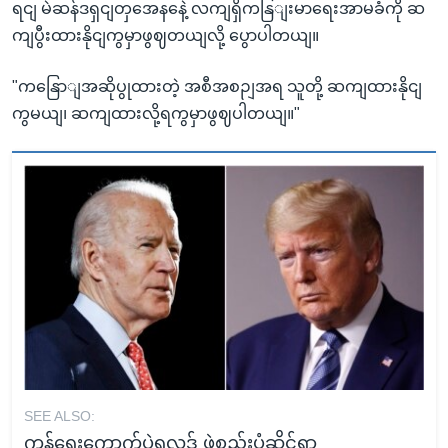
ရငျ မဲဆန်ဒရှငျတှအေနနေဲ့ လကျရှိကနြျးမာရေးအာမခံကို ဆ
ကျပွီးထားနိုငျကွမှာဖွဈတယျလို့ ပွောပါတယျ။
"ကနြောျအဆိုပွုထားတဲ့ အစီအစဉျအရ သူတို့ ဆကျထားနိုငျ
ကွမယျ၊ ဆကျထားလို့ရကွမှာဖွဈပါတယျ။"
SEE ALSO:
ကန်ရွေးကောက်ပွဲရလဒ် ဖွဲ့စည်းပုံဆိုင်ရာ