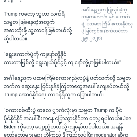
အင်္ဂါနေ့ညက ပြုလုပ်ခဲ့တဲ့
Trump ကတော့ သူဟာ လက်ရှိ
သမ္မတလောင်း နှစ် ယောက်
သမ္မတ ဖြစ်နေတဲ့အတွက်
ရဲ့ ပထမအကြိမ် စကားနိုင်လု
အစားထိုးဖို့ သူ့တာဝန်ဖြစ်တယ်လို့
ပွဲ မြင်ကွင်း။ (စက်တင်ဘာ
၂၉၊ ၂၀၂၀)
ဆိုပါတယ်။
"ရွေးကောက်ပွဲကို ကျနော်တို့နိုင်
ထားတာဖြစ်လို့ ရွေးချယ်ပိုင်ခွင့် ကျနော်တို့မှာဖြစ်ပါတယ်။"
အင်္ဂါနေ့ညက ပထမကြိမ်စကားရည်လုပွဲနဲ့ ပတ်သက်လို့ သမ္မတ
ဘက်က ဆွေးနွေး ငြင်းခုန်ခဲ့ကြတာတွေအပေါ် ကျေနပ်တယ်လို့
Trump အောင်နိုင်ရေး တာဝန်ရှိသူက ပြောပါတယ်။
"စကားစစ်ထိုးပွဲ တလေ ျှာက်လုံးမှာ သမ္မတ Trump က ပိုင်
ပိုင်နိုင်နိုင် အပေါ်စီးကနေ ပြောသွားနိုင်တာ တေ့ွရပါတယ်။ Joe
Biden ကိုတော့ ပျော့ညံ့တယ်လို့ ကျနော်ထင်ပါတယ်။ အချိန်
တော်တော်များများ ဟိုကြည့် ဒီကြည့်လုပ်ပြီး moderator ဆီက