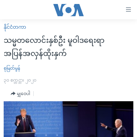
သုံး
ရ
လွယ်ကူ
နိုင်ငံတကာ
မူလစာမျက်နှာ
စေ
သမ္မတလောင်းနှစ်ဦး မူဝါဒရေးရာ
မြန်မာ
သည့်
အပြန်အလှန်ထိုးနှက်
ကမ္ဘာ့သတင်းများ
Link
ဗွီဒီယို
နိုင်ငံတကာ
စုမြတ်မွန်
များ
သတင်းလွတ်လပ်ခွင့်
အမေရိကန်
၃၀ စက္တင္ဘာ၊ ၂၀၂၀
ပင်မ
ရပ်ဝန်းတခု လမ်းတခု အလွန်
တရုတ်
အကြောင်းအရာ
မျှဝေပါ
သို့
အင်္ဂလိပ်စာလေ့လာမယ်
အစ္စရေး-ပါလက်စတိုင်း
ကျော်
အပတ်စဉ်ကဏ္ဍများ
အမေရိကန်သုံးအီဒီယံ
ကြည့်
ရေဒီယိုနှင့်ရုပ်သံ အချက်အလက်များ
မကြေးမုံရဲ့ အင်္ဂလိပ်စာ
ရေဒီယို
ရန်
ပင်မ
ရေဒီယို/တီဗွီအစီအစဉ်
ရုပ်ရှင်ထဲက အင်္ဂလိပ်စာ
တီဗွီ