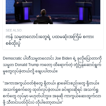
SEE ALSO:
ကန် သမ္မတလောင်းတွေရဲ့ ပထမဆုံးအကြိမ် စကား
စစ်ထိုးပွဲ
Democratic ပါတီသမ္မတလောင်း Joe Biden ရဲ့ ခုလိုပြောတာကို
သမ္မတ Donald Trump ကတော့ ထိရောက်တဲ့ တုံ့ပြန်ဆောင်ရွက်
မှုတွေလုပ်ခဲ့တယ်လို့ ချေပပါတယ်။
"အကာအကွယ်ဝတ်စုံတွေ ရှိတယ်၊ နှာခေါင်းစည်းတွေ ရှိတယ်။
အသက်ရှုစက်တွေ ထုတ်လုပ်ခဲ့တယ်။ ခင်ဗျားဆိုရင် အသက်ရှု
စက်တွေ လုပ်မှာ မဟုတ်ပါဘူး။ အခုဆို ကာကွယ်ဆေးထွက်လာ
ဖို့ သီတင်းပတ်ပိုင်းပဲ လိုပါတော့တယ်။"