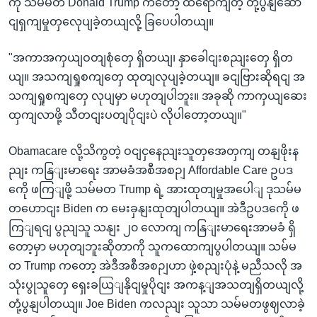
ကို သမ်မတ Donald Trump ကတော့ ထိရောကျတဲ့ တုံ့ပွနျဆော
ငျရှကျမှုတှလေုပျခဲ့တယျလို့ ခြပေပါတယျ။
"အကာအကှယျဝတျစုံတှေ ရှိတယျ၊ နှာခေါငျးစညျးတှေ ရှိတ
ယျ။ အသကျရှုစကျတှေ ထုတျလုပျခဲ့တယျ။ ခငျဗြားဆိုရငျ အ
သကျရှုစကျတှေ လုပျမှာ မဟုတျပါဘူး။ အခုဆို ကာကှယျဆေး
ထှကျလာဖို့ သီတငျးပတျပိုငျးပဲ လိုပါတော့တယျ။"
Obamacare လို့သိကွတဲ့ ဝငျငှနေညျးသူတှအေတှကျ တနျဖိုးန
ညျး ကနြျးမာရေး အာမခံအစီအစဉျ Affordable Care ဥပဒ
ကေို ဖကြျဖို့ သမ်မတ Trump ရဲ့ အားထုတျမှုအပေါျ ဒုသမ်မ
တဟောငျး Biden က မေးခှနျးထုတျပါတယျ။ အဲဒီဥပဒကေို ဖ
ကြျရငျ ပွညျသူ သနျး ၂၀ လောကျ ကနြျးမာရေးအာမခံ ရှိ
တော့မှာ မဟုတျဘူးဆိုတာကို သူကထောကျပွပါတယျ။ သမ်မ
တ Trump ကတော့ အဲဒီအစီအစဉျဟာ ဖှဲ့စညျးပုံနဲ့ မညီသလို အ
သုံးပွုသူတှေ ရှေးခယြျနိုငျမှုပိုငျး အကန့ျအသတျရှိတယျလို့
တုံ့ပွနျပါတယျ။ Joe Biden ကလညျး သူသာ သမ်မတဖွဈလာခဲ့