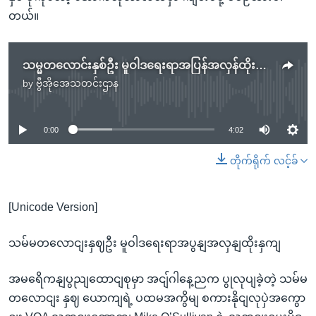
တယ်။
သမ္မတလောင်းနှစ်ဦး မူဝါဒရေးရာအပြန်အလှန်ထိုးနှက်
by
ဗွီအိုအေသတင်းဌာန
No media source currently available
0:00
4:02
တိုက်ရိုက် လင့်ခ်
[Unicode Version]
သမ်မတလောငျးနှဈဦး မူဝါဒရေးရာအပွနျအလှနျထိုးနှကျ
အမရေိကနျပွညျထောငျစုမှာ အငျ်ဂါနေ့ညက ပွုလုပျခဲ့တဲ့ သမ်မ
တလောငျး နှဈ ယောကျရဲ့ ပထမအကွိမျ စကားနိုငျလုပှဲအကွော