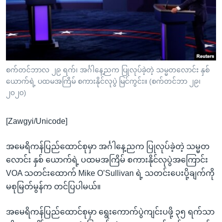
အ
သုတပဒေသာ အင်္ဂလိပ်စာ
ညွန်း
Learning English
စာမျက်နှာ
သို့
ဗွီအိုအေ လူမှုကွန်ယက်များ
ကျော်
ကြည့်
စက်တင်ဘာလ ၂၉ ရက်၊ အင်္ဂါနေ့ညက ပြုလုပ်ခဲ့တဲ့ သမ္မတလောင်း နှစ်
ယောက်ရဲ့ ပထမအကြိမ် စကားနိုင်လုပွဲ မြင်ကွင်း။ (စက်တင်ဘာ ၂၉၊
ရန်
ဘာသာစကားများ
၂၀၂၀)
ရှာဖွေ
ရန်
[Zawgyi/Unicode]
နေရာ
သို့
အမေရိကန်ပြည်ထောင်စုမှာ အင်္ဂါနေ့ညက ပြုလုပ်ခဲ့တဲ့ သမ္မတ
ကျော်
လောင်း နှစ် ယောက်ရဲ့ ပထမအကြိမ် စကားနိုင်လုပွဲအကြောင်း
ရန်
VOA သတင်းထောက် Mike O’Sullivan ရဲ့ သတင်းပေးပို့ချက်ကို
မစုမြတ်မွန်က တင်ပြပါမယ်။
အမေရိကန်ပြည်ထောင်စုမှာ ရွေးကောက်ပွဲကျင်းပဖို့ ၃၅ ရက်သာ