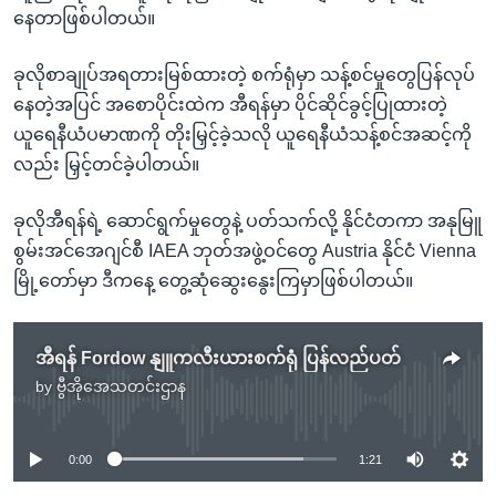
နေတာဖြစ်ပါတယ်။
ခုလိုစာချုပ်အရတားမြစ်ထားတဲ့ စက်ရုံမှာ သန့်စင်မှုတွေပြန်လုပ်
နေတဲ့အပြင် အစောပိုင်းထဲက အီရန်မှာ ပိုင်ဆိုင်ခွင့်ပြုထားတဲ့
ယူရေနီယံပမာဏကို တိုးမြှင့်ခဲ့သလို ယူရေနီယံသန့်စင်အဆင့်ကို
လည်း မြှင့်တင်ခဲ့ပါတယ်။
ခုလိုအီရန်ရဲ့ ဆောင်ရွက်မှုတွေနဲ့ ပတ်သက်လို့ နိုင်ငံတကာ အနုမြူ
စွမ်းအင်အေဂျင်စီ IAEA ဘုတ်အဖွဲ့ဝင်တွေ Austria နိုင်ငံ Vienna
မြို့တော်မှာ ဒီကနေ့ တွေ့ဆုံဆွေးနွေးကြမှာဖြစ်ပါတယ်။
အီရန် Fordow နျူကလီးယားစက်ရုံ ပြန်လည်ပတ်
by
ဗွီအိုအေသတင်းဌာန
No media source currently available
0:00
1:21