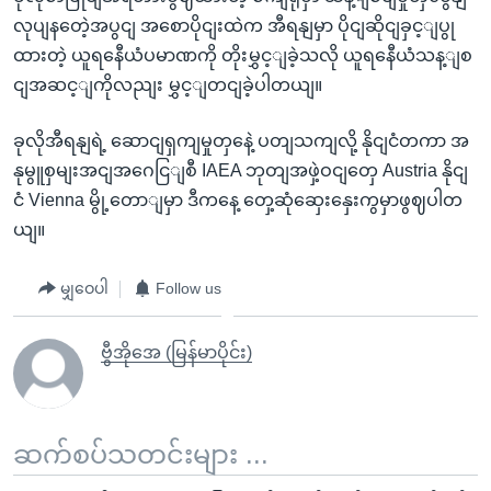
လုပျနတေဲ့အပွငျ အစောပိုငျးထဲက အီရနျမှာ ပိုငျဆိုငျခှင့ျပွု
ထားတဲ့ ယူရနေီယံပမာဏကို တိုးမွှင့ျခဲ့သလို ယူရနေီယံသန့ျစ
ငျအဆင့ျကိုလညျး မွှင့ျတငျခဲ့ပါတယျ။
ခုလိုအီရနျရဲ့ ဆောငျရှကျမှုတှနေဲ့ ပတျသကျလို့ နိုငျငံတကာ အ
နုမွူစှမျးအငျအဂေငြျစီ IAEA ဘုတျအဖှဲ့ဝငျတှေ Austria နိုငျ
ငံ Vienna မွို့တောျမှာ ဒီကနေ့ တှေ့ဆုံဆှေးနှေးကွမှာဖွဈပါတ
ယျ။
မျှဝေပါ
Follow us
ဗွီအိုအေ (မြန်မာပိုင်း)
ဆက်စပ်သတင်းများ ...