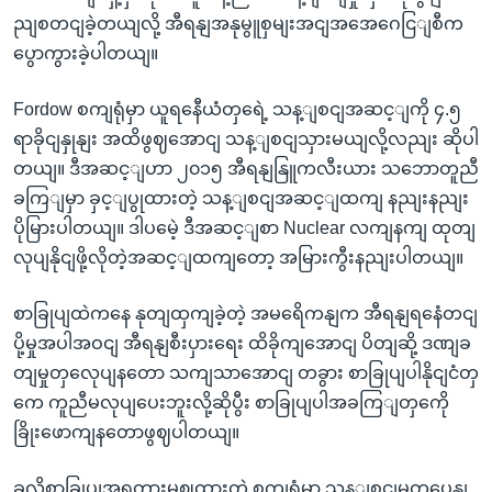
ညျစတငျခဲ့တယျလို့ အီရနျအနုမွူစှမျးအငျအအေဂေငြျစီက
ပွောကွားခဲ့ပါတယျ။
Fordow စကျရုံမှာ ယူရနေီယံတှရေဲ့ သန့ျစငျအဆင့ျကို ၄.၅
ရာခိုငျနှုနျး အထိဖွဈအောငျ သန့ျစငျသှားမယျလို့လညျး ဆိုပါ
တယျ။ ဒီအဆင့ျဟာ ၂၀၁၅ အီရနျနြူကလီးယား သဘောတူညီ
ခကြျမှာ ခှင့ျပွုထားတဲ့ သန့ျစငျအဆင့ျထကျ နညျးနညျး
ပိုမြားပါတယျ။ ဒါပမေဲ့ ဒီအဆင့ျစာ Nuclear လကျနကျ ထုတျ
လုပျနိုငျဖို့လိုတဲ့အဆင့ျထကျတော့ အမြားကွီးနညျးပါတယျ။
စာခြုပျထဲကနေ နုတျထှကျခဲ့တဲ့ အမရေိကနျက အီရနျရနေံတငျ
ပို့မှုအပါအဝငျ အီရနျစီးပှားရေး ထိခိုကျအောငျ ပိတျဆို့ ဒဏျခ
တျမှုတှလေုပျနတော သကျသာအောငျ တခွား စာခြုပျပါနိုငျငံတှ
ကေ ကူညီမလုပျပေးဘူးလို့ဆိုပွီး စာခြုပျပါအခကြျတှကေို
ခြိုးဖောကျနတောဖွဈပါတယျ။
ခုလိုစာခြုပျအရတားမွဈထားတဲ့ စကျရုံမှာ သန့ျစငျမှုတှပွေနျ