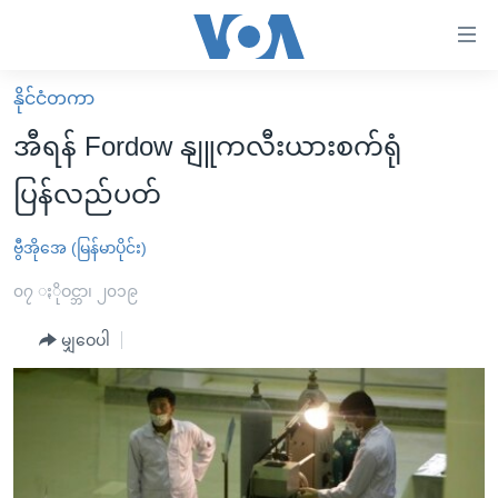
သုံး
ရ
လွယ်ကူ
နိုင်ငံတကာ
မူလစာမျက်နှာ
စေ
အီရန် Fordow နျူကလီးယားစက်ရုံ
မြန်မာ
သည့်
ပြန်လည်ပတ်
ကမ္ဘာ့သတင်းများ
Link
ဗွီဒီယို
နိုင်ငံတကာ
ဗွီအိုအေ (မြန်မာပိုင်း)
များ
သတင်းလွတ်လပ်ခွင့်
အမေရိကန်
၀၇ ႏိုဝင္ဘာ၊ ၂၀၁၉
ပင်မ
ရပ်ဝန်းတခု လမ်းတခု အလွန်
တရုတ်
အကြောင်းအရာ
မျှဝေပါ
သို့
အင်္ဂလိပ်စာလေ့လာမယ်
အစ္စရေး-ပါလက်စတိုင်း
ကျော်
အပတ်စဉ်ကဏ္ဍများ
အမေရိကန်သုံးအီဒီယံ
ကြည့်
ရေဒီယိုနှင့်ရုပ်သံ အချက်အလက်များ
မကြေးမုံရဲ့ အင်္ဂလိပ်စာ
ရေဒီယို
ရန်
ပင်မ
ရေဒီယို/တီဗွီအစီအစဉ်
ရုပ်ရှင်ထဲက အင်္ဂလိပ်စာ
တီဗွီ