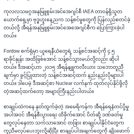
ကုလလသမဂ္ဂအနုမြူစွမ်းအင်အေဂျင်စီ IAEA တာဝန်ရှိသူတ
ယောက်ရှေ့မှာ ဗုဒ္ဓဟူးနေ့ညက သန့်စင်မှုတွေကို ပြန်လည်စတင်ခဲ့
တယ်လို့ အီရန်အနုမြူစွမ်းအင်အေအေဂျင်စီက ပြောကြားခဲ့ပါ
တယ်။
Fordow စက်ရုံမှာ ယူရေနီယံတွေရဲ့ သန့်စင်အဆင့်ကို ၄.၅
ရာခိုင်နှုန်း အထိဖြစ်အောင် သန့်စင်သွားမယ်လို့လည်း ဆိုပါ
တယ်။ ဒီအဆင့်ဟာ ၂၀၁၅ အီရန်နျူကလီးယား သဘောတူညီ
ချက်မှာ ခွင့်ပြုထားတဲ့ သန့်စင်အဆင့်ထက် နည်းနည်းပိုများပါ
တယ်။ ဒါပေမဲ့ ဒီအဆင့်စာ Nuclear လက်နက် ထုတ်လုပ်နိုင်ဖို့လို
တဲ့အဆင့်ထက်တော့ အများကြီးနည်းပါတယ်။
စာချုပ်ထဲကနေ နုတ်ထွက်ခဲ့တဲ့ အမေရိကန်က အီရန်ရေနံတင်ပို့မှု
အပါအဝင် အီရန်စီးပွားရေး ထိခိုက်အောင် ပိတ်ဆို့ ဒဏ်ခတ်မှု
တွေလုပ်နေတာ သက်သာအောင် တခြား စာချုပ်ပါနိုင်ငံတွေက
ကူညီမလုပ်ပေးဘူးလို့ဆိုပြီး စာချုပ်ပါအချက်တွေကို ချိုးဖောက်