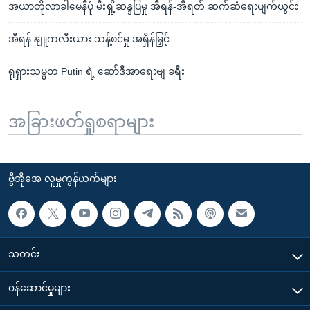
အယာတိုလာခါမေနီပုံ မီးရှို့ဆန္ဒပြမှု အီရန်-အီရတ် ဆက်ဆံရေးပျက်ယွင်း
အီရန် နျူကလီးယား သန့်စင်မှု အရှိန်မြှင့်
ရုရှားသမ္မတ Putin ရဲ့ ဆော်ဒီအာရေးဗျ ခရီး
အခြားဖတ်ရှုစရာများ
ဗွီအိုအေ လူမှုကွန်ယက်များ
သတင်း
၀န်ဆောင်မှုများ