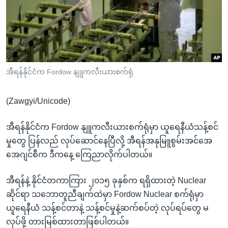
အ
သုတပဒေသာ အင်္ဂလိပ်စာ
ညွန်း
Learning English
စာမျက်နှာ
သို့
ဗွီအိုအေ လူမှုကွန်ယက်များ
ကျော်
ကြည့်
အီရန်နိုင်ငံက Fordow နျူကလီးယားစက်ရုံ
ရန်
ဘာသာစကားများ
ရှာဖွေ
(Zawgyi/Unicode)
ရန်
နေရာ
အီရန်နိုင်ငံက Fordow နျူကလီးယားစက်ရုံမှာ ယူရေနီယံသန့်စင်
သို့
မှုတွေ ပြန်လည် လုပ်ဆောင်နေပြီလို့ အီရန်အနုမြူစွမ်းအင်အေ
ကျော်
အေဂျင်စီက ဒီကနေ့ ကြေညာလိုက်ပါတယ်။
ရန်
အီရန်နဲ့ နိုင်ငံတကာကြား ၂၀၁၅ ခုနှစ်က ရရှိထားတဲ့ Nuclear
ဆိုင်ရာ သဘောတူညီချက်ထဲမှာ Fordow Nuclear စက်ရုံမှာ
ယူရေနီယံ သန့်စင်တာနဲ့ သန့်စင်မှုနဲ့ဆက်စပ်တဲ့ လုပ်ရပ်တွေ မ
လုပ်ဖို့ တားမြစ်ထားတာဖြစ်ပါတယ်။