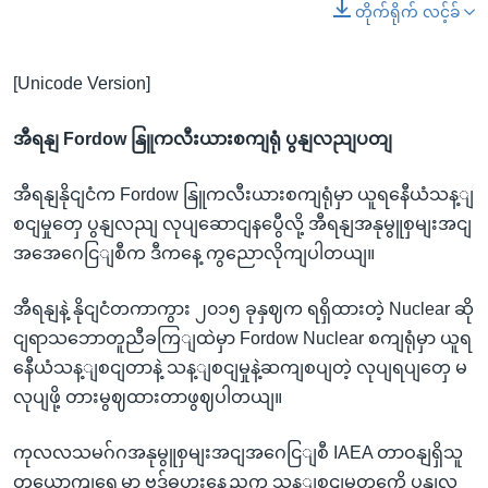
တိုက်ရိုက် လင့်ခ်
[Unicode Version]
အီရနျ Fordow နြူကလီးယားစကျရုံ ပွနျလညျပတျ
အီရနျနိုငျငံက Fordow နြူကလီးယားစကျရုံမှာ ယူရနေီယံသန့ျ
စငျမှုတှေ ပွနျလညျ လုပျဆောငျနပွေီလို့ အီရနျအနုမွူစှမျးအငျ
အအေဂေငြျစီက ဒီကနေ့ ကွညောလိုကျပါတယျ။
အီရနျနဲ့ နိုငျငံတကာကွား ၂၀၁၅ ခုနှဈက ရရှိထားတဲ့ Nuclear ဆို
ငျရာသဘောတူညီခကြျထဲမှာ Fordow Nuclear စကျရုံမှာ ယူရ
နေီယံသန့ျစငျတာနဲ့ သန့ျစငျမှုနဲ့ဆကျစပျတဲ့ လုပျရပျတှေ မ
လုပျဖို့ တားမွဈထားတာဖွဈပါတယျ။
ကုလလသမဂ်ဂအနုမွူစှမျးအငျအဂေငြျစီ IAEA တာဝနျရှိသူ
တယောကျရှေ့မှာ ဗုဒ်ဓဟူးနေ့ညက သန့ျစငျမှုတှကေို ပွနျလ