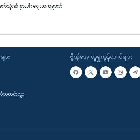
 စက်သုံးဆီ ရှားပါး ဈေးတက်မှုဒဏ်
ုများ
ဗွီအိုအေ လူမှုကွန်ယက်များ
းလ်သတင်းလွှာ