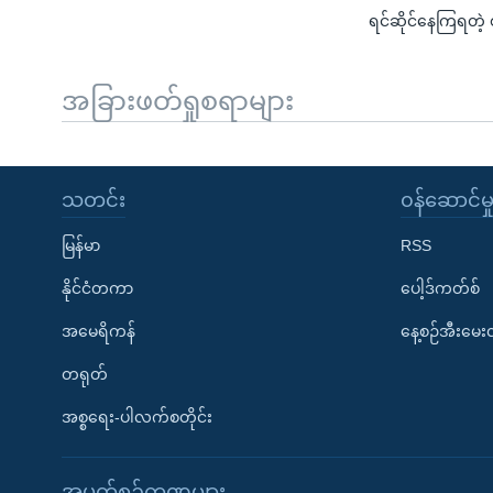
ရင်ဆိုင်နေကြရတဲ့
အခြားဖတ်ရှုစရာများ
သတင်း
၀န်ဆောင်မှ
မြန်မာ
RSS
နိုင်ငံတကာ
ပေါ့ဒ်ကတ်စ်
အမေရိကန်
နေ့စဉ်အီးမေ
တရုတ်
အစ္စရေး-ပါလက်စတိုင်း
အပတ်စဉ်ကဏ္ဍများ