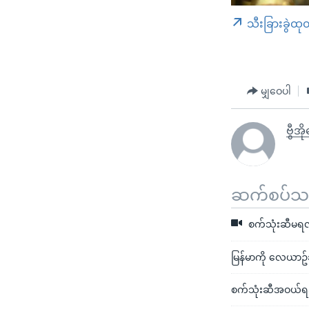
သီးခြားခွဲထု
မျှဝေပါ
ဗွီအ
ဆက်စပ်သတင
စက်သုံးဆီမရလို
မြန်မာကို လေယာဥ်ဆီတ
စက်သုံးဆီအဝယ်ရခ