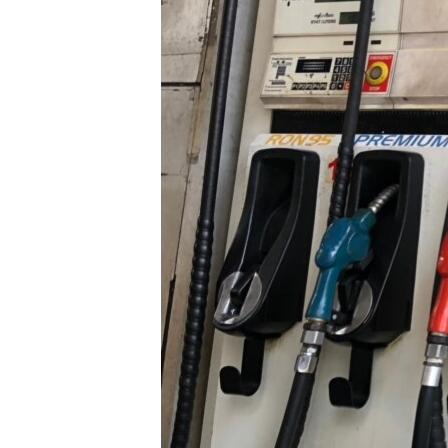
သုတပဒေသာ အင်္ဂလိပ်စာ
အ
ညွန်း
စာမျက်နှာ
သို့
ကျော်
ကြည့်
ရန်
ရှာဖွေ
ရန်
နေရာ
သို့
ကျော်
ရန်