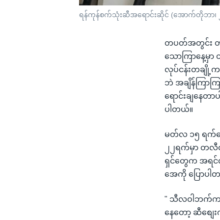
ရန်ကုန်စက်သုံးဆီအရောင်းဆိုင် (အောက်တိုဘာ၊
တပတ်အတွင်း တဖြ
သောကြာနေ့မှာ တ
လုပ်ငန်းတချို့
ဘဲ အချိန်ကြာကြ
ရောင်းချနေတာပါ။
ပါတယ်။
မတ်လ ၁၅ ရက်နေ
၂၂ရက်မှာ တလီတ
ရှင်တွေက အရင်လ
အေကို ပြောပါ
" သီလဝါဘက်က ဆ
နေတော့ ဆီစျေး