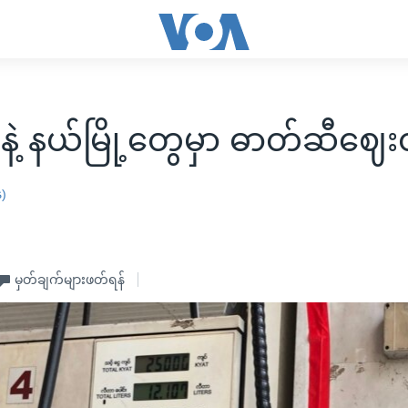
်နဲ့ နယ်မြို့တွေမှာ ဓာတ်ဆီဈ
န)
မှတ်ချက်များဖတ်ရန်