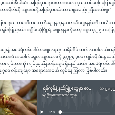
ထောင်နီးပါးပဲ။ အပြင်မှာရောင်းတာကတော့ ၄ ထောင်ပေါ့။ ပြောချ
့၊ ဘာလို့လဲဆို ကျနော်တို့အပြင်မှာဝယ်တာ စျေးလည်းကြီးတယ်ဗျ။"
ြပ်ရေး ကော်မတီကတော့ ဒီနေ့ ရန်ကုန်ဓာတ်ဆီစျေးနှုန်းကို တလီတ
ှမ်းပြည်နယ်၊ ကျိုင်းတုံမြို့ရဲ့ စျေးနှုန်းကိုတော့ ကျပ် ၃,၂၅၀ အမြင
ှေစျေးနဲ့ အမေရိကန်ဒေါ်လာစျေးလည်း တရိပ်ရိပ် တက်လာပါတယ်။ ရန်က
ကယ်ဒမီ အခေါက်ရွှေတကျပ်သားကို ၃,၇၉၄,၃၀၀ ကျပ်လို့ ဒီနေ့ သတ
ွှေတကျပ်သားကို ကျပ်၄၃သိန်းဝန်းကျင် ရှိနေပါတယ်။ အမေရိကန်
 ၃,၇၀၀ ဝန်းကျင်မှာ အရောင်းအဝယ် လုပ်နေကြတာ ဖြစ်ပါတယ်။
ရန်ကုန်နဲ့ နယ်မြို့တွေမှာ ဓာတ်ဆီဈေးတက်
EMBE
by
ဗွီအိုအေသတင်းဌာန
No media source currently available
0:00