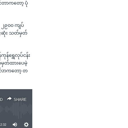
င်တာကတော့ ပုံ
ာ ၂၉၀၀ ကျပ်
့်ဆုံး သတ်မှတ်
ုန်ရွှေလုပ်ငန်း
်မှတ်ထားပေမဲ့
ဒေါ်လာကတော့ တ
D
SHARE
2:32