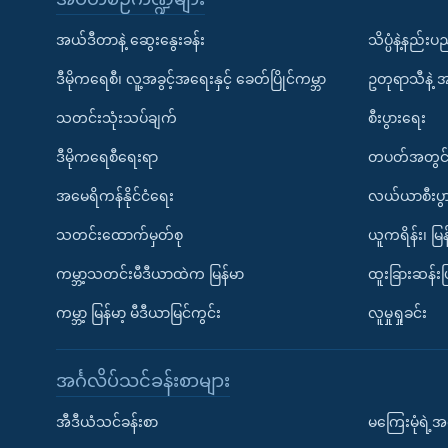
အယ်ဒီတာနဲ့ ဆွေးနွေးခန်း
သိပ္ပံနဲ့နည်း
ဒီမိုကရေစီ၊ လူ့အခွင့်အရေးနှင့် ခေတ်ပြိုင်ကမ္ဘာ
ဥတုရာသီနဲ့ 
သတင်းသုံးသပ်ချက်
စီးပွားရေး
ဒီမိုကရေစီရေးရာ
တပတ်အတွင်
အမေရိကန်နိုင်ငံရေး
လယ်ယာစီးပွ
သတင်းထောက်မှတ်စု
ယူကရိန်း၊ မြန
ကမ္ဘာ့သတင်းမီဒီယာထဲက မြန်မာ
ထူးခြားဆန်း
ကမ္ဘာ့ မြန်မာ့ မီဒီယာမြင်ကွင်း
လူမှုရှုခင်း
အင်္ဂလိပ်သင်ခန်းစာများ
အီဒီယံသင်ခန်းစာ
မကြေးမုံရဲ့အင