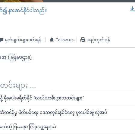
တ်၍ နားဆင်နိုင်ပါသည်။
EMBED
မှတ်ချက်များဖတ်ရန်
Follow us
ပရင့်ထုတ်ရန်
ိုအေ (မြန်မာဌာန)
်းများ ...
့ မိုးစပါးမရိတ်နိုင် “လယ်ယာစီးပွားသတင်းများ”
င်ပို့မှု ပိတ်ပင်ရေး ဒေသတွင်းနိုင်ငံတွေ ပူးပေါင်းဖို့ လိုအပ်
က်တဲ့ ပြဿနာ ကြုံတွေ့နေရဆဲ