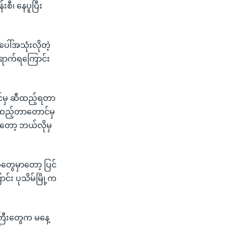
စီ၊ နေပူပြီး
ေါ်အသုံးလိုတဲ့
ရောက်ရကြောင်း
ာင်မှ ဆီထည့်ရတာ
ထည့်တာတောင်မှ
ုတော့ ဘယ်လိုမှ
တွေမှာတော့ ပြင်
်း ပုသိမ်မြို့က
ကြီးတွေက မနေ့