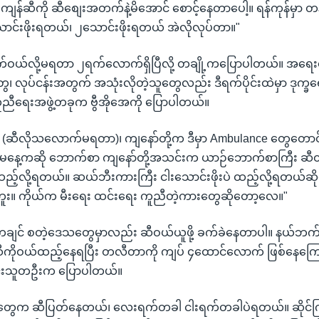
န်ဆီကို ဆီစျေးအတက်နဲ့မိအောင် စောင့်နေတာပေါ့။ ရန်ကုန်မှာ တန်း
သောင်းဖိုးရတယ်၊ ၂သောင်းဖိုးရတယ် အဲလိုလုပ်တာ။"
ိုက်ဝယ်လို့မရတာ ၂ရက်လောက်ရှိပြီလို့ တချို့ကပြောပါတယ်။ အရေးပ
၊ လုပ်ငန်းအတွက် အသုံးလိုတဲ့သူတွေလည်း ဒီရက်ပိုင်းထဲမှာ ဒုက္ခ
ကူညီရေးအဖွဲ့တခုက ဗွီအိုအေကို ပြောပါတယ်။
နီးပဲ (ဆီလိုသလောက်မရတာ)၊ ကျနော်တို့က ဒီမှာ Ambulance တွေတေ
 မနေ့ကဆို ဘောက်စာ ကျနော်တို့အသင်းက ယာဉ်ဘောက်စာကြီး ဆီ
ဲ ထည့်လို့ရတယ်။ ဆယ်ဘီးကားကြီး ငါးသောင်းဖိုးပဲ ထည့်လို့ရတယ်ဆိ
ဘူး။ ကိုယ်က မီးရေး ထင်းရေး ကူညီတဲ့ကားတွေဆိုတော့လေ။"
င်း၊ ကချင် စတဲ့ဒေသတွေမှာလည်း ဆီဝယ်ယူဖို့ ခက်ခဲနေတာပါ။ နယ်ဘက်
 ဆီကိုဝယ်ထည့်နေရပြီး တလီတာကို ကျပ် ၄ထောင်လောက် ဖြစ်နေကြောင
င်းသူတဦးက ပြောပါတယ်။
ဆိုင်တွေက ဆီပြတ်နေတယ်၊ လေးရက်တခါ ငါးရက်တခါပဲရတယ်။ ဆိုင်