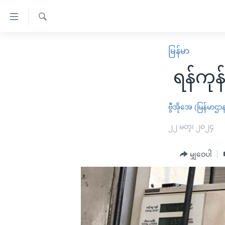
သုံး
ရ
ရှာဖွေ
လွယ်ကူ
မူလစာမျက်နှာ
မြန်မာ
ရ
စေ
မြန်မာ
လာ
ရန်ကုန
သည့်
ဒ်
ကမ္ဘာ့သတင်းများ
Link
ဗွီဒီယို
နိုင်ငံတကာ
ဗွီအိုအေ (မြန်မာဌာ
များ
သတင်းလွတ်လပ်ခွင့်
အမေရိကန်
၂၂ မတ္၊ ၂၀၂၄
ပင်မ
ရပ်ဝန်းတခု လမ်းတခု အလွန်
တရုတ်
အကြောင်းအရာ
အင်္ဂလိပ်စာလေ့လာမယ်
မျှဝေပါ
အစ္စရေး-ပါလက်စတိုင်း
သို့
အပတ်စဉ်ကဏ္ဍများ
အမေရိကန်သုံးအီဒီယံ
ကျော်
ကြည့်
ရေဒီယိုနှင့်ရုပ်သံ အချက်အလက်များ
မကြေးမုံရဲ့ အင်္ဂလိပ်စာ
ရေဒီယို
ရန်
ရေဒီယို/တီဗွီအစီအစဉ်
ရုပ်ရှင်ထဲက အင်္ဂလိပ်စာ
တီဗွီ
ပင်မ