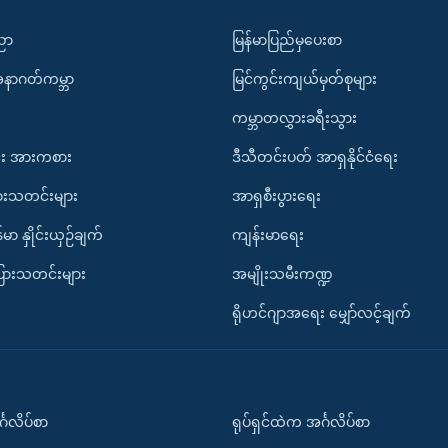
ပညာ
မြန်မာပြည်မှပေးစာ
အနာဂတ်ကမ္ဘာ
မြင်ကွင်းကျယ်မှတ်စုများ
ကမ္ဘာတလွှားခရီးသွား
း အားကစား
ဒီသီတင်းပတ် အာရှနိုင်ငံရေး
ားသတင်းများ
အာရှစီးပွားရေး
်မာ နှိုင်းယှဉ်ချက်
ကျန်းမာရေး
ပြားသတင်းများ
အမျိုးသမီးကဏ္ဍ
ရိုဟင်ဂျာအရေး မျှော်လင့်ချက်
်္ဂလိပ်စာ
ရုပ်ရှင်ထဲက အင်္ဂလိပ်စာ