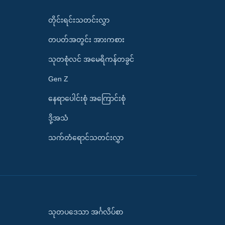
တိုင်းရင်းသတင်းလွှာ
တပတ်အတွင်း အားကစား
သုတစုံလင် အမေရိကန်တခွင်
Gen Z
နေရာပေါင်းစုံ အကြောင်းစုံ
ဒို့အသံ
သက်တံရောင်သတင်းလွှာ
သုတပဒေသာ အင်္ဂလိပ်စာ