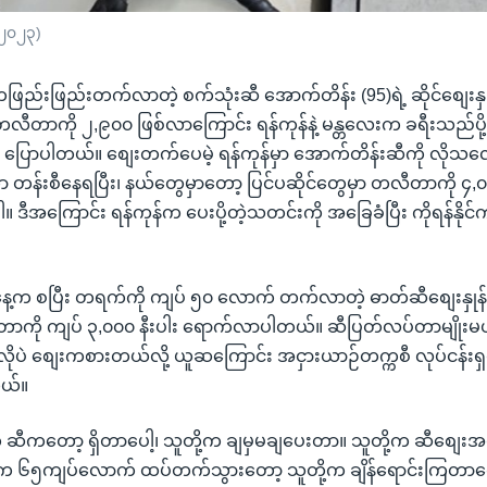
 ၂၀၂၃)
ည်းဖြည်းတက်လာတဲ့ စက်သုံးဆီ အောက်တိန်း (95)ရဲ့ ဆိုင်စျေးနှ
လီတာကို ၂,၉၀၀ ဖြစ်လာကြောင်း ရန်ကုန်နဲ့ မန္တလေးက ခရီးသည်ပိ
က ပြောပါတယ်။ စျေးတက်ပေမဲ့ ရန်ကုန်မှာ အောက်တိန်းဆီကို လိုသ
ာ တန်းစီနေရပြီး၊ နယ်တွေမှာတော့ ပြင်ပဆိုင်တွေမှာ တလီတာကို
 ဒီအကြောင်း ရန်ကုန်က ပေးပို့တဲ့သတင်းကို အခြေခံပြီး ကိုရန်နို
့က စပြီး တရက်ကို ကျပ် ၅၀ လောက် တက်လာတဲ့ ဓာတ်ဆီစျေးနှု
ာကို ကျပ် ၃,၀၀၀ နီးပါး ရောက်လာပါတယ်။ ဆီပြတ်လပ်တာမျိုးမဟ
ိုပဲ စျေးကစားတယ်လို့ ယူဆကြောင်း အငှားယာဉ်တက္ကစီ လုပ်ငန်းရှ
တယ်။
ီကတော့ ရှိတာပေါ့၊ သူတို့က ချမှမချပေးတာ။ သူတို့က ဆီစျေးအတ
က ၆၅ကျပ်လောက် ထပ်တက်သွားတော့ သူတို့က ချိန်ရောင်းကြတာလေ