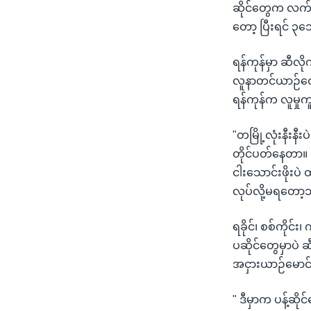
ဆိုင်တွေက လက်ကျ
တော့ ပြီးရင် ၃
ရန်ကုန်မှာ ဆီလ
လူနာတင်ယာဉ်တွေ
ရန်ကုန်က လူမှု
"တမြို့လုံးနီး
တိုင်ပတ်နေတာ။
ငါးသောင်းဖိုးပ
လုပ်လို့မရတော့
ရခိုင်၊ စစ်ကို
ပဆိုင်တွေမှာပဲ
အငှားယာဉ်မော
" ဒီမှာက ပန့်