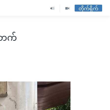
တိုက်ရိုက်
ေးတက်