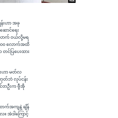
ုန်းဟာ အခု
ု့ဆောင်ရေး
လောက် ဝယ်လို့မရ
 ၄,၀၀၀ လောက်အထိ
င်က တင်ပြပေးထား
န်းဟာ မတ်လ
ုတ်ဘဲ လုပ်ငန်း
င်တဦးက ဗွီအို
က်အကျနဲ့ ချိန်
။ အဲဒါကြောင့်