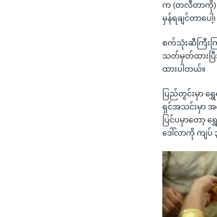
က (တလီတာကို) ၃
မှန်ရချင်တာပေါ
စက်သုံးဆီကြီးက
သတ်မှတ်ထားပြီး ရ
ထားပါတယ်။
ပြည်တွင်းမှာ ရွ
ရှင်အသင်းမှာ အ
ပြင်ပမှာတော့ ရ
ဒေါ်လာကို ကျပ်