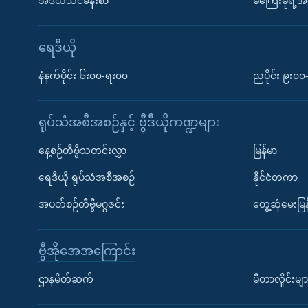
အီဒီယံသင်ခန်းစာ
မကြေးမုံရဲ့အင
ရေဒီယို
နံနက်ပိုင်း ၆း၀၀-ရး၀၀
ညပိုင်း ၉း၀
ရုပ်သံအစီအစဉ်နှင့် ဗွီဒီယိုကဏ္ဍများ
နေ့စဉ်တီဗွီသတင်းလွှာ
မြန်မာ
ရေဒီယို ရုပ်သံအစီအစဉ်
နိုင်ငံတကာ
အပတ်စဉ်တီဗွီမဂ္ဂဇင်း
တွေ့ဆုံမေးမြန
ဗွီအိုအေအကြောင်း
ဌာနမိတ်ဆက်
မီတာလှိုင်းမျာ