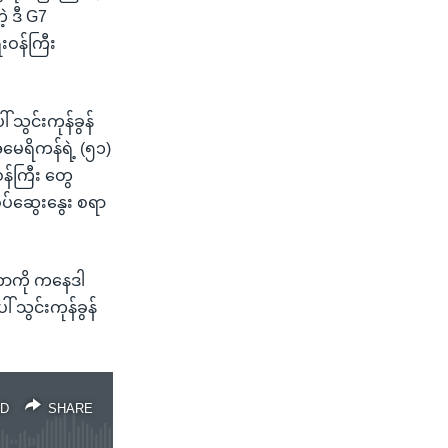
့ ဒီ G7
းဝန်ကြီး
သွင်းကုန်ခွန်
အမေရိကန်ရဲ့ (၅၁)
ဝန်ကြီး တွေ
ပ်ဆွေးနွေး စရာ
တာကို ကနေဒါ
 သွင်းကုန်ခွန်
D
SHARE