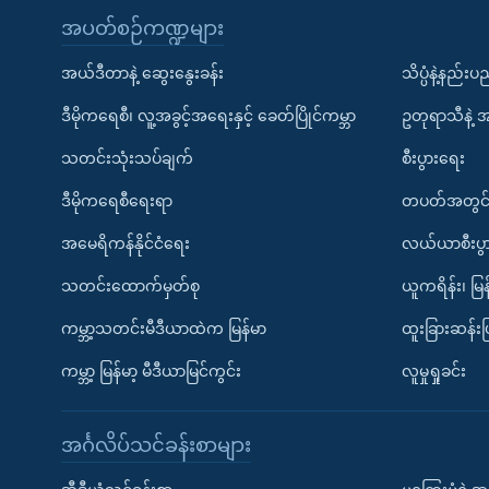
အပတ်စဉ်ကဏ္ဍများ
အယ်ဒီတာနဲ့ ဆွေးနွေးခန်း
သိပ္ပံနဲ့နည်း
ဒီမိုကရေစီ၊ လူ့အခွင့်အရေးနှင့် ခေတ်ပြိုင်ကမ္ဘာ
ဥတုရာသီနဲ့ 
သတင်းသုံးသပ်ချက်
စီးပွားရေး
ဒီမိုကရေစီရေးရာ
တပတ်အတွင်
အမေရိကန်နိုင်ငံရေး
လယ်ယာစီးပွ
သတင်းထောက်မှတ်စု
ယူကရိန်း၊ မြန
ကမ္ဘာ့သတင်းမီဒီယာထဲက မြန်မာ
ထူးခြားဆန်း
ကမ္ဘာ့ မြန်မာ့ မီဒီယာမြင်ကွင်း
လူမှုရှုခင်း
အင်္ဂလိပ်သင်ခန်းစာများ