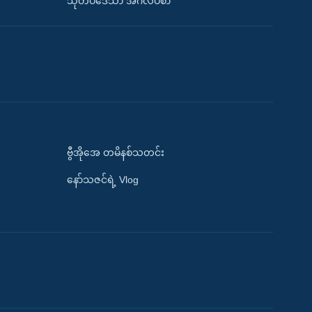
သုတပဒေသာ အင်္ဂလိပ်စာ
ဗွီအိုအေ တမိနစ်သတင်း
နော်သဇင်ရဲ့ Vlog