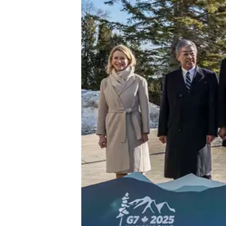
သုတပဒေသာ အင်္ဂလိပ်စာ
အ
ညွန်း
စာမျက်နှာ
သို့
ကျော်
ကြည့်
ရန်
ရှာဖွေ
ရန်
နေရာ
သို့
ကျော်
ရန်