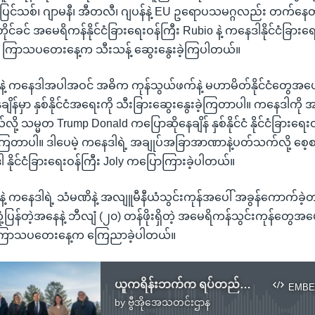
 ပြင်သစ်၊ ဂျာမနီ၊ အီတလီ၊ ဂျပန်နဲ့ EU ဥရောပသမဂ္ဂလည်း တက်နေတဲ
ခင် အမေရိကန်နိုင်ငံခြားရေးဝန်ကြီး Rubio နဲ့ ကနေဒါနိုင်ငံခြားရေ
ို့ ကြာသပတေးနေ့က သီးသန့် ဆွေးနွေးခဲ့ကြပါတယ်။
 ကနေဒါအပါအဝင် အဓိက ကုန်သွယ်ဖက်နဲ့ မဟာမိတ်နိုင်ငံတွေအပေါ် 
ိန်မှာ နှစ်နိုင်ငံအရေးကို သီးခြားဆွေးနွေးခဲ့ကြတာပါ။ ကနေဒါကို 
ို့ သမ္မတ Trump Donald ကပြောဆိုနေချိန် နှစ်နိုင်ငံ နိုင်ငံခြားရေး
းကြတာပါ။ ဒါပေမဲ့ ကနေဒါရဲ့ အချုပ်အခြာအာဏာနဲ့ပတ်သက်လို့ စေ့စ
ဒါ နိုင်ငံခြားရေးဝန်ကြီး Joly ကပြောကြားခဲ့ပါတယ်။
 ကနေဒါရဲ့ သံမဏိနဲ့ အလျူမီနီယံသွင်းကုန်အပေါ် အခွန်ကောက်ခဲ့
န်တဲ့အနေနဲ့ ဘီလျံ (၂၀) တန်ဖိုးရှိတဲ့ အမေရိကန်သွင်းကုန်တွေအပေါ်
 ကြာသပတေးနေ့က ကြေညာခဲ့ပါတယ်။
ယူကရိန်းဘက်က ရပ်တည်ရေး G7 ဝန်ကြီးတွေ ဆွေးနွေး
EMBE
by
ဗွီအိုအေသတင်းဌာန
No media source currently available