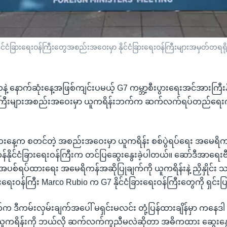
ုင်ငံခြားရေးဝန်ကြီးတွေအစည်းအဝေးမှာ နိုင်ငံခြားရေးဝန်ကြီးများအမှတ်တရရိုက
ဲ့ နောက်ဆုံးနေ့အဖြစ်ကျင်းပမယ့် G7 ကမ္ဘာ့စီးပွားရေးအင်အားကြီးနို
းဝန်ကြီးများအစည်းအဝေးမှာ ယူကရိန်းဘက်က ဆက်လက်ရပ်တည်ရေးကိ
ေ့က စတင်တဲ့ အစည်းအဝေးမှာ ယူကရိန်း စစ်ပွဲရပ်ရေး အမေရိကန်ရဲ့
နိုင်ငံခြားရေးဝန်ကြီးက တင်ပြဆွေးနွေးခဲ့ပါတယ်။ ဆော်ဒီအာရေးဗီးယ
စ်ရပ်ထားရေး အမေရိကန်အဆိုပြုချက်ကို ယူကရိန်းနဲ့ ညှိနှိုင်း သဘ
ြားရေးဝန်ကြီး Marco Rubio က G7 နိုင်ငံခြားရေးဝန်ကြီးတွေကို ရှင်း
 ဒီကမ်းလှမ်းချက်အပေါ် မရှင်းမလင်း တုံ့ပြန်ထားချိန်မှာ ကနေဒါ နိ
ူကရိန်းကို ဘယ်လို ဆက်လက်ကူညီမလဲဆိုတာ အဓိကထား ဆွေးနွေးဖို