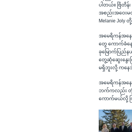
ပါတယ်။ ဗြိတိန်၊
အစည်းအဝေးမတိုင်
Melanie Joly တ
အမေရိကန်အနေနဲ့
တွေ ကောက်ခံနေချ
ခုမြောက်ပြည်နယ်လ
တွေ့ဆုံဆွေးနွေ
မရှိဘူးလို့ ကနေ
အမေရိကန်အနေနဲ့
ဘက်ကလည်း တုံ့ပြ
ကောက်မယ်လို့