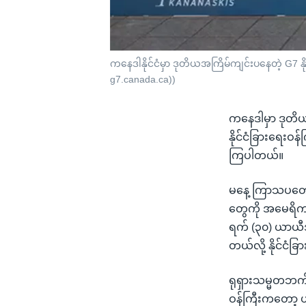
ကနေဒါနိုင်ငံမှာ ဒုတိယအကြိမ်ကျင်းပနေတဲ့ G7 နိ
g7.canada.ca))
ကနေဒါမှာ ဒုတိယန
နိုင်ငံခြားရေ
ကြပါတယ်။
မနေ့ ကြာသပတေးန
တွေကို အမေရိကန်
ရက် (၃၀) ယာယီအပ
တယ်လို့ နိုင်ငံခ
ရုရှားသမ္မတဘက်က
ဝန်ကြီးကတော့ ယ