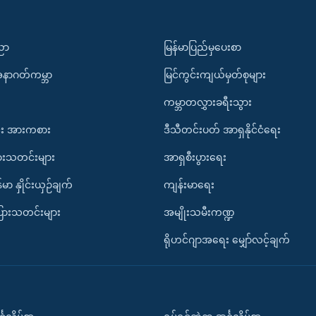
ပညာ
မြန်မာပြည်မှပေးစာ
အနာဂတ်ကမ္ဘာ
မြင်ကွင်းကျယ်မှတ်စုများ
ကမ္ဘာတလွှားခရီးသွား
း အားကစား
ဒီသီတင်းပတ် အာရှနိုင်ငံရေး
ားသတင်းများ
အာရှစီးပွားရေး
်မာ နှိုင်းယှဉ်ချက်
ကျန်းမာရေး
ပြားသတင်းများ
အမျိုးသမီးကဏ္ဍ
ရိုဟင်ဂျာအရေး မျှော်လင့်ချက်