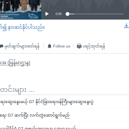
0:00
တ်၍ နားဆင်နိုင်ပါသည်။
EMBED
မှတ်ချက်များဖတ်ရန်
Follow us
ပရင့်ထုတ်ရန်
ိုအေ (မြန်မာဌာန)
်းများ ...
ဆွေးနွေးမယ့် G7 နိုင်ငံခြားရေးဝန်ကြီးများဆွေးနွေးပွဲ
ျမ်းရေး G7 ဆက်ပြီး လက်တွဲဆောင်ရွက်မည်
ေဒါနိုင်ငံ G7 အစည်းအဝေးမှာ ဆွေးနွေးမည်