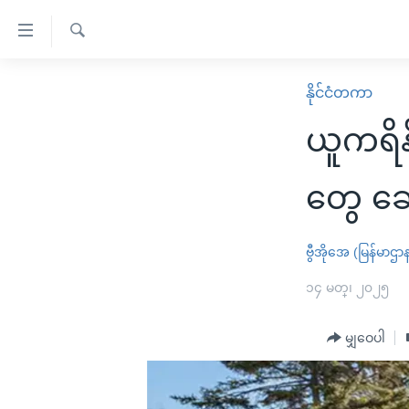
သုံး
ရ
ရှာဖွေ
လွယ်ကူ
မူလစာမျက်နှာ
နိုင်ငံတကာ
ရ
စေ
မြန်မာ
လာ
ယူကရိ
သည့်
ဒ်
ကမ္ဘာ့သတင်းများ
Link
ဗွီဒီယို
နိုင်ငံတကာ
တွေ ဆွ
များ
သတင်းလွတ်လပ်ခွင့်
အမေရိကန်
ပင်မ
ရပ်ဝန်းတခု လမ်းတခု အလွန်
တရုတ်
ဗွီအိုအေ (မြန်မာဌာ
အကြောင်းအရာ
အင်္ဂလိပ်စာလေ့လာမယ်
အစ္စရေး-ပါလက်စတိုင်း
၁၄ မတ္၊ ၂၀၂၅
သို့
အပတ်စဉ်ကဏ္ဍများ
အမေရိကန်သုံးအီဒီယံ
ကျော်
မျှဝေပါ
ကြည့်
ရေဒီယိုနှင့်ရုပ်သံ အချက်အလက်များ
မကြေးမုံရဲ့ အင်္ဂလိပ်စာ
ရေဒီယို
ရန်
ရေဒီယို/တီဗွီအစီအစဉ်
ရုပ်ရှင်ထဲက အင်္ဂလိပ်စာ
တီဗွီ
ပင်မ