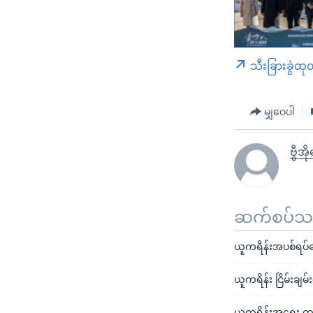
သီးခြားခွဲထု
မျှဝေပါ
ဗွီအ
ဆက်စပ်သတင
ယူကရိန်းအပစ်ရပ်ရေး
ယူကရိန်း ငြိမ်းခ
ယူကရိန်းအရေး ကန