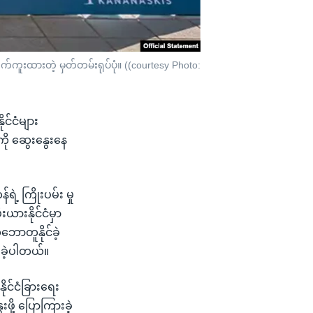
်ကူးထားတဲ့ မှတ်တမ်းရုပ်ပုံ။ ((courtesy Photo:
င်ငံများ
ု ဆွေးနွေးနေ
 ကြိုးပမ်း မှု
ားနိုင်ငံမှာ
ောတူနိုင်ခဲ့
ပြခဲ့ပါတယ်။
ုင်ငံခြားရေး
့ ပြောကြားခဲ့