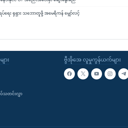
ပ်ရေး ရုရှား သဘောတူဖို့ အမေရိကန် မျှော်လင့်
ုများ
ဗွီအိုအေ လူမှုကွန်ယက်များ
းလ်သတင်းလွှာ