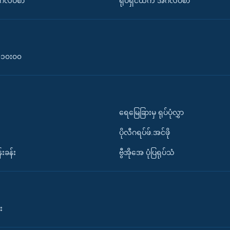
်္ဂလိပ်စာ
ရုပ်ရှင်ထဲက အင်္ဂလိပ်စာ
၀-၁၀း၀၀
ရေမြေခြားမှ ရုပ်ပုံလွှာ
ပိုလီဂရပ်ဖ်.အင်ဖို
်းခန်း
ဗွီအိုအေ ပုံပြရုပ်သံ
း