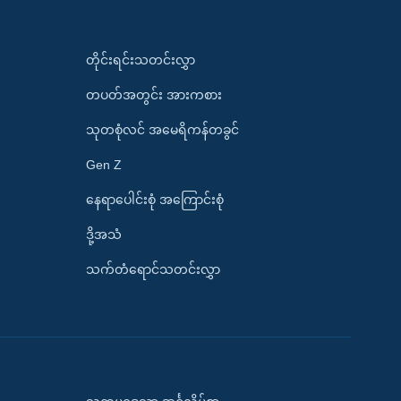
တိုင်းရင်းသတင်းလွှာ
တပတ်အတွင်း အားကစား
သုတစုံလင် အမေရိကန်တခွင်
Gen Z
နေရာပေါင်းစုံ အကြောင်းစုံ
ဒို့အသံ
သက်တံရောင်သတင်းလွှာ