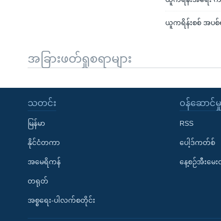
ယူကရိန်းစစ် အပစ်ရ
အခြားဖတ်ရှုစရာများ
သတင်း
၀န်ဆောင်မှ
မြန်မာ
RSS
နိုင်ငံတကာ
ပေါ့ဒ်ကတ်စ်
အမေရိကန်
နေ့စဉ်အီးမေ
တရုတ်
အစ္စရေး-ပါလက်စတိုင်း