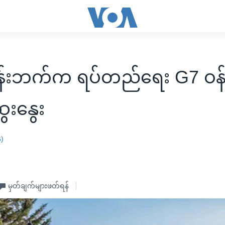
န်းဘက်က ရပ်တည်ရေး G7 ဝန်
ေးနွေး
န)
မှတ်ချက်များဖတ်ရန်