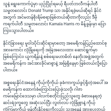
သူနဲ့ ရွေးကောက်ပွဲမှာ ယှဉ်ပြိုင်ရမယ့် ရီပတ်ဘလီကန်ပါတီ
သမ္မတလောင်း Donald Trump သာ အနိုင်ရခဲ့မယ်ဆိုရင် နိုင်ငံ
အတွက် အင်မတန်စိုးရိမ်စရာဖြစ်တယ်ဆိုတာကိုလည်း ဒီမို
ကရက်ပါတီ သမ္မတလောင်း Kamala Harris က မိန့်ခွန်းမှာ ပြော
ကြားသွားပါတယ်။
နိုင်ငံခြားရေး မူဝါဒပိုင်းဆိုင်ရာမှာတော့ အမေရိကန်ပြည်ထောင်စု
အားကောင်း လုံခြုံရေးကို အမြဲအလေးထား ဆောင်ရွက်မှာ
ဖြစ်ကြောင်း၊ ယူကရိန်းနဲ့ စစ်ရေးမဟာမိတ် နေတိုးအဖွဲ့အတွက်
အမေရိကန်က အင်အားခိုင်မာစွာနဲ့ အမြဲရှိနေမှာ ဖြစ်တယ်လို့ပြော
ပါတယ်။
အစ္စရေးနိုင်ငံအနေနဲ့ ကိုယ့်ကိုကိုယ် ခုခံကာကွယ်ခွင့်ရှိတဲ့အပေါ် အ
မေရိကန်က ထောက်ခံကြောင်းပြောခဲ့သလို၊ ဂါဇာ
ကမ်းမြောင်ဒေသမှာ ပါလက်စတိုင်းပြည်သူတွေ ခံစားနေရတဲ့
ဆင်းရဲဒုက္ခတွေ အဆုံးသပ်ပြီး လွတ်လပ် လုံခြုံစွာနဲ့ ကိုယ့်
ကံကြမ္မာကိုယ် ဖန်တီးနိုင်ရေးကိုလည်း သူ့အနေနဲ့ အားပေးတယ်