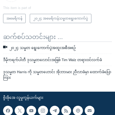
This item is part of
အမေရိကန်
၂၀၂၄ အမေရိကန်သမ္မတရွေးကောက်ပွဲ
ဆက်စပ်သတင်းများ ...
၂၀၂၄ သမ္မတ ရွေးကောက်ပွဲအထူးအစီအစဉ်
ဒီမိုကရက်ပါတီ ဒုသမ္မတလောင်းအဖြစ် Tim Walz တရားဝင်လက်ခံ
ဒုသမ္မတ Harris ကို သမ္မတဟောင်း အိုဘားမား ညီလာခံမှာ ထောက်ခံပြော
ကြား
ဗွီအိုအေ လူမှုကွန်ယက်များ