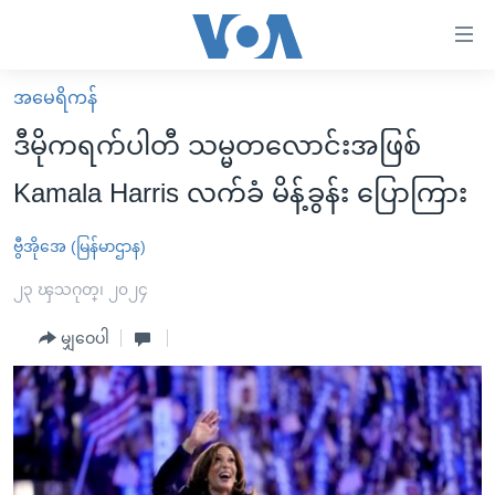
သုံး
ရ
လွယ်ကူ
အမေရိကန်
မူလစာမျက်နှာ
စေ
ဒီမိုကရက်ပါတီ သမ္မတလောင်းအဖြစ်
မြန်မာ
သည့်
Kamala Harris လက်ခံ မိန့်ခွန်း ပြောကြား
ကမ္ဘာ့သတင်းများ
Link
ဗွီဒီယို
နိုင်ငံတကာ
ဗွီအိုအေ (မြန်မာဌာန)
များ
သတင်းလွတ်လပ်ခွင့်
အမေရိကန်
၂၃ ၾသဂုတ္၊ ၂၀၂၄
ပင်မ
ရပ်ဝန်းတခု လမ်းတခု အလွန်
တရုတ်
အကြောင်းအရာ
မျှဝေပါ
သို့
အင်္ဂလိပ်စာလေ့လာမယ်
အစ္စရေး-ပါလက်စတိုင်း
ကျော်
အပတ်စဉ်ကဏ္ဍများ
အမေရိကန်သုံးအီဒီယံ
ကြည့်
ရေဒီယိုနှင့်ရုပ်သံ အချက်အလက်များ
မကြေးမုံရဲ့ အင်္ဂလိပ်စာ
ရေဒီယို
ရန်
ပင်မ
ရေဒီယို/တီဗွီအစီအစဉ်
ရုပ်ရှင်ထဲက အင်္ဂလိပ်စာ
တီဗွီ