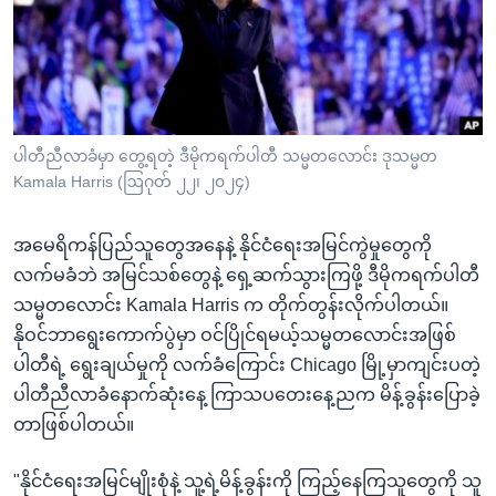
အ
သုတပဒေသာ အင်္ဂလိပ်စာ
ညွန်း
Learning English
စာမျက်နှာ
သို့
ဗွီအိုအေ လူမှုကွန်ယက်များ
ကျော်
ကြည့်
ပါတီညီလာခံမှာ တွေ့ရတဲ့ ဒီမိုကရက်ပါတီ သမ္မတလောင်း ဒုသမ္မတ
Kamala Harris (ဩဂုတ် ၂၂၊ ၂၀၂၄)
ရန်
ဘာသာစကားများ
ရှာဖွေ
အမေရိကန်ပြည်သူတွေအနေနဲ့ နိုင်ငံရေးအမြင်ကွဲမှုတွေကို
ရန်
လက်မခံဘဲ အမြင်သစ်တွေနဲ့ ရှေ့ဆက်သွားကြဖို့ ဒီမိုကရက်ပါတီ
နေရာ
သမ္မတလောင်း Kamala Harris က တိုက်တွန်းလိုက်ပါတယ်။
သို့
နိုဝင်ဘာရွေးကောက်ပွဲမှာ ဝင်ပြိုင်ရမယ့်သမ္မတလောင်းအဖြစ်
ကျော်
ပါတီရဲ့ ရွေးချယ်မှုကို လက်ခံကြောင်း Chicago မြို့မှာကျင်းပတဲ့
ရန်
ပါတီညီလာခံနောက်ဆုံးနေ့ ကြာသပတေးနေ့ညက မိန့်ခွန်းပြောခဲ့
တာဖြစ်ပါတယ်။
"နိုင်ငံရေးအမြင်မျိုးစုံနဲ့ သူ့ရဲ့မိန့်ခွန်းကို ကြည့်နေကြသူတွေကို သူ