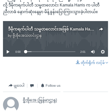
လို့ ဒီမိုကရက်ပါတီ သမ္မတလောင်း Kamala Harris က ပါတီ
ညီလာခံ နောက်ဆုံးနေ့မှာ မိန့်ခွန်းပြောကြားသွားခဲ့ပါတယ်။
ဒီမိုကရက်ပါတီ သမ္မတလောင်းအဖြစ် Kamala Harris လက်ခံ မိန့်ခွန်း ပြောကြား
by
ဗွီအိုအေသတင်းဌာန
No media source currently available
0:00
2:01
တိုက်ရိုက် လင့်ခ်
မျှဝေပါ
Follow us
ဗွီအိုအေ (မြန်မာဌာန)