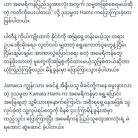
ဟာ အမေရိကန်ပြည်သူအားလုံးအတွက် သမ္မတဖြစ်စေရမယ်ဆို
တဲ့ ကတိကိုပေးပါတယ်" လို့ ဒုသမ္မတ Harris ကပြောကြားခဲ့တာ
ဖြစ်ပါတယ်။
ပါတီနဲ့ ကိုယ်ကျိုးထက် နိုင်ငံကို အမြဲရှေ့တန်းမယ့်သူ၊ တရား
ဥပဒေစိုးမိုးရေး၊ လွတ်လပ် မျှတတဲ့ ရွေးကောက်ပွဲတွေနဲ့ ငြိမ်း
ငြိမ်းချမ်းချမ်း အာဏာလွှဲပြောင်းရေး စတဲ့ အမေရိကန်တွေ
တန်ဖိုးထားတဲ့ မူတွေကိုအမြဲစွဲကိုင်ထားမယ့်သူဖြစ်တယ်ဆိုတာ
ယုံကြည်ကြဖို့လည်း မိန့်ခွန်းမှာ ပြောကြားသွားခဲ့ပါတယ်။
Jamaica ကျွန်းသား ဖခင်နဲ့ အိန္ဒိယသူ မိခင်တို့ကနေ မွေးဖွားလာ
တဲ့ ဒုသမ္မတ Kamala Harris က အမေရိကန်မှာ ရွှေ့ပြောင်း
အခြေချတဲ့ သူ့မိသားစုနောက်ကြောင်း၊ အစိုးရရှေ့နေအဖြစ် သူ
လုပ်ခဲ့တဲ့ သူ့လုပ်ရပ်တွေကို မိနစ် ၄၀ ကြာမိန့်ခွန်းထဲမှာ
ထည့်သွင်း ပြောကြားပြီး အမေရိကန် ပြည်သူတွေအားလုံးရဲ့ မဲ
ရအောင် ဆွဲဆောင် ခဲ့ပါတယ်။