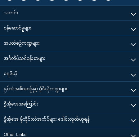
သတင်း
၀န်ဆောင်မှုများ
အပတ်စဉ်ကဏ္ဍများ
အင်္ဂလိပ်သင်ခန်းစာများ
ရေဒီယို
ရုပ်သံအစီအစဉ်နှင့် ဗွီဒီယိုကဏ္ဍများ
ဗွီအိုအေအကြောင်း
ဗွီအိုအေ မိုဘိုင်းလ်အက်ပ်များ ဒေါင်းလုတ်ယူရန်
Other Links