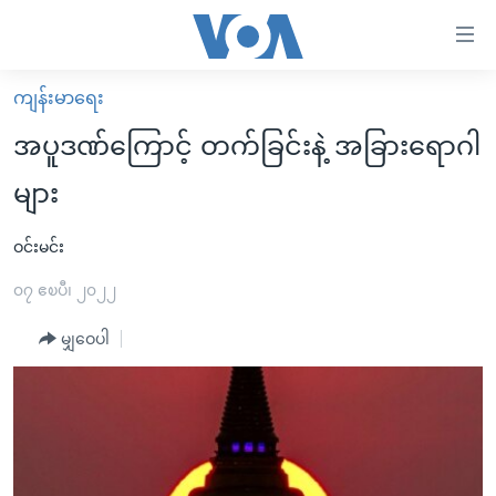
သုံး
ရ
လွယ်ကူ
ကျန်းမာရေး
မူလစာမျက်နှာ
စေ
အပူဒဏ်ကြောင့် တက်ခြင်းနဲ့ အခြားရောဂါ
မြန်မာ
သည့်
များ
ကမ္ဘာ့သတင်းများ
Link
ဗွီဒီယို
နိုင်ငံတကာ
ဝင်းမင်း
များ
သတင်းလွတ်လပ်ခွင့်
အမေရိကန်
၀၇ ဧၿပီ၊ ၂၀၂၂
ပင်မ
ရပ်ဝန်းတခု လမ်းတခု အလွန်
တရုတ်
အကြောင်းအရာ
မျှဝေပါ
သို့
အင်္ဂလိပ်စာလေ့လာမယ်
အစ္စရေး-ပါလက်စတိုင်း
ကျော်
အပတ်စဉ်ကဏ္ဍများ
အမေရိကန်သုံးအီဒီယံ
ကြည့်
ရေဒီယိုနှင့်ရုပ်သံ အချက်အလက်များ
မကြေးမုံရဲ့ အင်္ဂလိပ်စာ
ရေဒီယို
ရန်
ပင်မ
ရေဒီယို/တီဗွီအစီအစဉ်
ရုပ်ရှင်ထဲက အင်္ဂလိပ်စာ
တီဗွီ