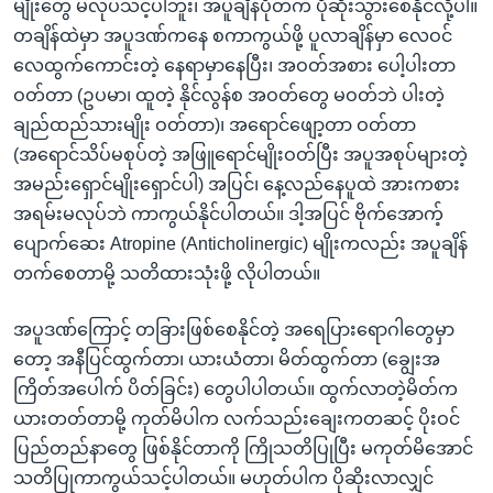
မျိုးတွေ မလုပ်သင့်ပါဘူး၊ အပူချိန်ပိုတက် ပိုဆိုးသွားစေနိုင်လို့ပါ။
တချိန်ထဲမှာ အပူဒဏ်ကနေ စကာကွယ်ဖို့ ပူလာချိန်မှာ လေဝင်
လေထွက်ကောင်းတဲ့ နေရာမှာနေပြီး၊ အဝတ်အစား ပေါ့ပါးတာ
ဝတ်တာ (ဥပမာ၊ ထူတဲ့ နိုင်လွန်စ အဝတ်တွေ မဝတ်ဘဲ ပါးတဲ့
ချည်ထည်သားမျိုး ဝတ်တာ)၊ အရောင်ဖျော့တာ ဝတ်တာ
(အရောင်သိပ်မစုပ်တဲ့ အဖြူရောင်မျိုးဝတ်ပြီး အပူအစုပ်များတဲ့
အမည်းရှောင်မျိုးရှောင်ပါ) အပြင်၊ နေ့လည်နေပူထဲ အားကစား
အရမ်းမလုပ်ဘဲ ကာကွယ်နိုင်ပါတယ်။ ဒါ့အပြင် ဗိုက်အောက့်
ပျောက်ဆေး Atropine (Anticholinergic) မျိုးကလည်း အပူချိန်
တက်စေတာမို့ သတိထားသုံးဖို့ လိုပါတယ်။
အပူဒဏ်ကြောင့် တခြားဖြစ်စေနိုင်တဲ့ အရေပြားရောဂါတွေမှာ
တော့ အနီပြင်ထွက်တာ၊ ယားယံတာ၊ မိတ်ထွက်တာ (ချွေးအ
ကြိတ်အပေါက် ပိတ်ခြင်း) တွေပါပါတယ်။ ထွက်လာတဲ့မိတ်က
ယားတတ်တာမို့ ကုတ်မိပါက လက်သည်းချေးကတဆင့် ပိုးဝင်
ပြည်တည်နာတွေ ဖြစ်နိုင်တာကို ကြိုသတိပြုပြီး မကုတ်မိအောင်
သတိပြုကာကွယ်သင့်ပါတယ်။ မဟုတ်ပါက ပိုဆိုးလာလျှင်