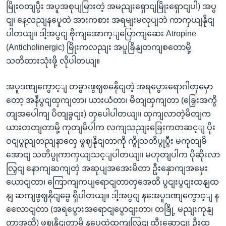
မြိုးဝတျပွီး အပူအစုပျမြားတဲ့ အမညျးရှောငျမြိုးရှောငျပါ) အပွ
ငျ၊ နေ့လညျနပေူထဲ အားကစား အရမျးမလုပျဘဲ ကာကှယျနိုငျ
ပါတယျ။ ဒါ့အပွငျ ဗိုကျအောက့ျပြောကျဆေး Atropine
(Anticholinergic) မြိုးကလညျး အပူခြိနျတကျစတောမို့
သတိထားသုံးဖို့ လိုပါတယျ။
အပူဒဏျကွောင့ျ တခွားဖွဈစနေိုငျတဲ့ အရပွေားရောဂါတှမှော
တော့ အနီပွငျထှကျတာ၊ ယားယံတာ၊ မိတျထှကျတာ (ခြှေးအကွိ
တျအပေါကျ ပိတျခွငျး) တှပေါပါတယျ။ ထှကျလာတဲ့မိတျက
ယားတတျတာမို့ ကုတျမိပါက လကျသညျးခြေးကတဆင့ျ ပိုး
ဝငျပွညျတညျနာတှေ ဖွဈနိုငျတာကို ကွိုသတိပွုပွီး မကုတျမိ
အောငျ သတိပွုကာကှယျသင့ျပါတယျ။ မဟုတျပါက ပိုဆိုးလာ
လြှငျ နောကျဆကျတှဲ အဆုပျအအေးမိတာ ဦးနှောကျအမှေး
ယောငျတာ၊ ကြောကျကပျရောငျတာတှအေထိ ပွငျးပွငျးထနျထ
နျ ဆကျဖွဈနိုငျခွေ ရှိပါတယျ။ ဒါ့အပွငျ နအေပူဒဏျကွောင့ျ န
လေောငျတာ (အရပွေားအရောငျပွောငျးတာ၊ တခြို့ မညျးကုနျ
တာအထိ) ဖွဈနိုငျတာမို့ နပေူထဲထှကျလြှငျ ထီးဆောငျး ဦးထု