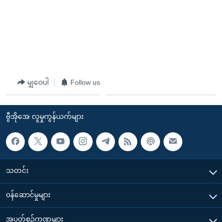
မျှဝေပါ
Follow us
ဗွီအိုအေ လူမှုကွန်ယက်များ
သတင်း
၀န်ဆောင်မှုများ
အပတ်စဉ်ကဏ္ဍများ