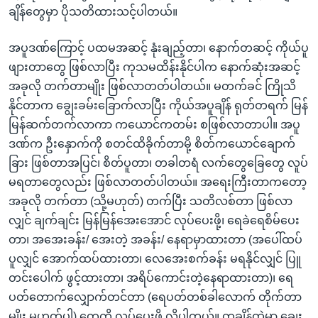
ချိန်တွေမှာ ပိုသတိထားသင့်ပါတယ်။
အပူဒဏ်ကြောင့် ပထမအဆင့် နုံးချည့်တာ၊ နောက်တဆင့် ကိုယ်ပူ
ဖျားတာတွေ ဖြစ်လာပြီး ကုသမထိန်းနိုင်ပါက နောက်ဆုံးအဆင့်
အခုလို တက်တာမျိုး ဖြစ်လာတတ်ပါတယ်။ မတက်ခင် ကြိုသိ
နိုင်တာက ချွေးခမ်းခြောက်လာပြီး ကိုယ်အပူချိန် ရုတ်တရက် မြန်
မြန်ဆက်တက်လာကာ ကယောင်ကတမ်း စဖြစ်လာတာပါ။ အပူ
ဒဏ်က ဦးနှောက်ကို စတင်ထိခိုက်တာမို့ စိတ်ကယောင်ချောက်
ခြား ဖြစ်တာအပြင်၊ စိတ်ပူတာ၊ တခါတရံ လက်တွေခြေတွေ လူပ်
မရတာတွေလည်း ဖြစ်လာတတ်ပါတယ်။ အရေးကြီးတာကတော့
အခုလို တက်တာ (သို့မဟုတ်) တက်ပြီး သတိလစ်တာ ဖြစ်လာ
လျှင် ချက်ချင်း မြန်မြန်အေးအောင် လုပ်ပေးဖို့၊ ရေခဲရေစိမ်ပေး
တာ၊ အအေးခန်း/ အေးတဲ့ အခန်း/ နေရာမှာထားတာ (အပေါ်ထပ်
ပူလျှင် အောက်ထပ်ထားတာ၊ လေအေးစက်ခန်း မရနိုင်လျှင် ပြူ
တင်းပေါက် ဖွင့်ထားတာ၊ အရိပ်ကောင်းတဲ့နေရာထားတာ)၊ ရေ
ပတ်တောက်လျှောက်တင်တာ (ရေပတ်တစ်ခါလောက် တိုက်တာ
မျိုး မဟုတ်ပါ) တွေကို လုပ်ပေးဖို့ လိုပါတယ်။ တချိန်ထဲမှာ ချွေး