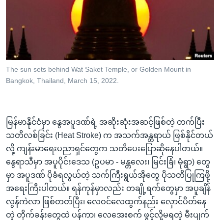
အ
သုတပဒေသာ အင်္ဂလိပ်စာ
ညွန်း
Learning English
စာမျက်နှာ
သို့
ဗွီအိုအေ လူမှုကွန်ယက်များ
ကျော်
ကြည့်
The sun sets behind Wat Saket Temple, or Golden Mount in
Bangkok, Thailand, March 15, 2022.
ရန်
ဘာသာစကားများ
ရှာဖွေ
ရန်
မြန်မာနိုင်ငံမှာ နွေအပူဒဏ်ရဲ့ အဆိုးဆုံးအဆင့်ဖြစ်တဲ့ တက်ပြီး
နေရာ
သတိလစ်ခြင်း (Heat Stroke) က အသက်အန္တရာယ် ဖြစ်နိုင်တယ်
သို့
လို့ ကျန်းမာရေးပညာရှင်တွေက သတိပေးပြောဆိုနေပါတယ်။
ကျော်
နွေရာသီမှာ အပူပိုင်းဒေသ (ဥပမာ - မန္တလေး၊ မြင်းခြံ၊ မုံရွာ) တွေ
ရန်
မှာ အပူဒဏ် ပိုခံရလွယ်တဲ့ သက်ကြီးရွယ်အိုတွေ ပိုသတိပြုကြဖို့
အရေးကြီးပါတယ်။ ရန်ကုန်မှာလည်း တချို့ရက်တွေမှာ အပူချိန်
လွန်ကဲလာ ဖြစ်တတ်ပြီး၊ လေဝင်လေထွက်နည်း လှောင်ပိတ်နေ
တဲ့ တိုက်ခန်းတွေထဲ ပန်ကာ၊ လေအေးစက် ဖွင့်လို့မရတဲ့ မီးပျက်