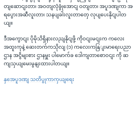
တျဆောငျးတာ၊ အဝတျလုံခွုံအောငျ ဝတျတာ၊ အပူဒဏျကာ အ
ရပွေားအဆီလူးတာ၊ သနပျခါးလူးတာတှေ လုပျပေးနိုငျပါတ
ယျ။
ဒီအကွောငျး ပိုမိုသိရှိနားလညျနိုငျဖို့ ကိုဝငျးမငျးက ကလေး
အထူးကုနဲ့ ဆေးတက်ကသိုလျ (၁) ကလေးကနြျးမာရေးပညာ
ဌာန အငွိမျးစား ဌာနမှူး ပါမောက်ခ ဒေါကျတာစောဝငျး ကို ဆ
ကျသှယျမေးမွနျးထားပါတယျ။
နှအေပူဒဏျ သတိပွုကာကှယျရေး