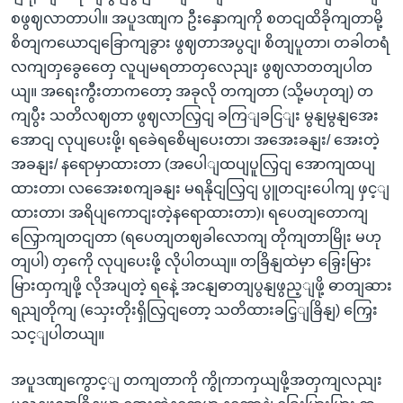
စဖွဈလာတာပါ။ အပူဒဏျက ဦးနှောကျကို စတငျထိခိုကျတာမို့
စိတျကယောငျခြောကျခွား ဖွဈတာအပွငျ၊ စိတျပူတာ၊ တခါတရံ
လကျတှခွေတှေေ လူပျမရတာတှလေညျး ဖွဈလာတတျပါတ
ယျ။ အရေးကွီးတာကတော့ အခုလို တကျတာ (သို့မဟုတျ) တ
ကျပွီး သတိလဈတာ ဖွဈလာလြှငျ ခကြျခငြျး မွနျမွနျအေး
အောငျ လုပျပေးဖို့၊ ရခေဲရစေိမျပေးတာ၊ အအေးခနျး/ အေးတဲ့
အခနျး/ နရောမှာထားတာ (အပေါျထပျပူလြှငျ အောကျထပျ
ထားတာ၊ လအေေးစကျခနျး မရနိုငျလြှငျ ပွူတငျးပေါကျ ဖှင့ျ
ထားတာ၊ အရိပျကောငျးတဲ့နရောထားတာ)၊ ရပေတျတောကျ
လြှောကျတငျတာ (ရပေတျတဈခါလောကျ တိုကျတာမြိုး မဟု
တျပါ) တှကေို လုပျပေးဖို့ လိုပါတယျ။ တခြိနျထဲမှာ ခြှေးမြား
မြားထှကျဖို့ လိုအပျတဲ့ ရနေဲ့ အငနျဓာတျပွနျဖွည့ျဖို့ ဓာတျဆား
ရညျတိုကျ (သှေးတိုးရှိလြှငျတော့ သတိထားခငြ့ျခြိနျ) ကြှေး
သင့ျပါတယျ။
အပူဒဏျကွောင့ျ တကျတာကို ကွိုကာကှယျဖို့အတှကျလညျး