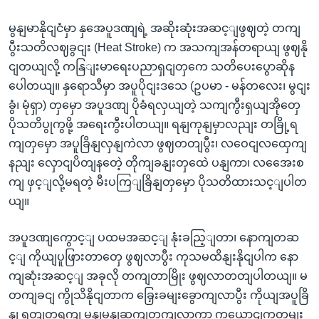
မွနျမာနိုငျငံမှာ နှအေပူဒဏျရဲ့ အဆိုးဆုံးအဆင့ျဖွဈတဲ့ တကျ
ပွီးသတိလဈခွငျး (Heat Stroke) က အသကျအန်တရာယျ ဖွဈနို
ငျတယျလို့ ကနြျးမာရေးပညာရှငျတှကေ သတိပေးပွောဆိုန
ပေါတယျ။ နှရောသီမှာ အပူပိုငျးဒသေ (ဥပမာ - မန်တလေး၊ မွငျး
ခွံ၊ မုံရှာ) တှမှော အပူဒဏျ ပိုခံရလှယျတဲ့ သကျကွီးရှယျအိုတှေ
ပိုသတိပွုကွဖို့ အရေးကွီးပါတယျ။ ရနျကုနျမှာလညျး တခြို့ရ
ကျတှမှော အပူခြိနျလှနျကဲလာ ဖွဈတတျပွီး၊ လဝေငျလထှေကျ
နညျး လှောငျပိတျနတေဲ့ တိုကျခနျးတှထေဲ ပနျကာ၊ လအေေးစ
ကျ ဖှင့ျလို့မရတဲ့ မီးပကြျခြိနျတှမှော ပိုသတိထားသင့ျပါတ
ယျ။
အပူဒဏျကွောင့ျ ပထမအဆင့ျ နုံးခညြ့ျတာ၊ နောကျတဆ
င့ျ ကိုယျပူဖြားတာတှေ ဖွဈလာပွီး ကုသမထိနျးနိုငျပါက နော
ကျဆုံးအဆင့ျ အခုလို တကျတာမြိုး ဖွဈလာတတျပါတယျ။ မ
တကျခငျ ကွိုသိနိုငျတာက ခြှေးခမျးခွောကျလာပွီး ကိုယျအပူခြိ
နျ ရုတျတရကျ မွနျမွနျဆကျတကျလာကာ ကယောငျကတမျး