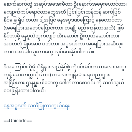
နောက်ဆက်တွဲ အဆုပ်အအေးမိတာ ဦးနှောက်အမှေးယောင်တာ၊
ကျောက်ကပ်ရောင်တာတွေအထိ ပြင်းပြင်းထန်ထန် ဆက်ဖြစ်
နိုင်ခြေ ရှိပါတယ်။ ဒါ့အပြင် နေအပူဒဏ်ကြောင့် နေလောင်တာ
(အရေပြားအရောင်ပြောင်းတာ၊ တချို့ မည်းကုန်တာအထိ) ဖြစ်
နိုင်တာမို့ နေပူထဲထွက်လျှင် ထီးဆောင်း ဦးထုတ်ဆောင်းတာ၊
အဝတ်လုံခြုံအောင် ဝတ်တာ၊ အပူဒဏ်ကာ အရေပြားအဆီလူး
တာ၊ သနပ်ခါးလူးတာတွေ လုပ်ပေးနိုင်ပါတယ်။
ဒီအကြောင်း ပိုမိုသိရှိနားလည်နိုင်ဖို့ ကိုဝင်းမင်းက ကလေးအထူး
ကုနဲ့ ဆေးတက္ကသိုလ် (၁) ကလေးကျန်းမာရေးပညာဌာန
အငြိမ်းစား ဌာနမှူး ပါမောက္ခ ဒေါက်တာစောဝင်း ကို ဆက်သွယ်
မေးမြန်းထားပါတယ်။
နွေအပူဒဏ် သတိပြုကာကွယ်ရေး
==Unicode==