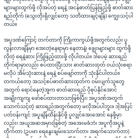
များများထွက်ဖို့ လိုအပ်တဲ့ ရေနဲ့ အငန်ဓာတ်ပြန်ဖြည့်ဖို့ ဓာတ်ဆား
ရည်တိုက် (သွေးတိုးရှိလျှင်တော့ သတိထားချင့်ချိန်) ကျွေးသင့်ပါ
တယ်။
အပူဒဏ်ကြောင့် တက်တာကို ကြိုကာကွယ်ဖို့အတွက်လည်း ပူ
လွန်းလာချိန်မှာ အေးတဲ့နေရာမှာ နေတာနဲ့၊ ချွေးများများ ထွက်ဖို့
လိုတဲ့ ရေနဲ့ဆား ကြိုဖြည့်ထားဖို့ လိုပါတယ်။ ဒါပေမဲ့ ဆားရည်
တိုက်ရာမှာလည်း စပ်ထားပြီးသား ဓာတ်ဆားထုတ် ဝယ်သုံးစရာ
မလိုပဲ အိမ်သုံးဆားနဲ့ ရေနဲ့ စပ်ဖျော်တာကို သုံးနိုင်ပါတယ်။
တကယ်တော့ အသင့်စပ်ဓာတ်ဆားထုတ်က ဝမ်းပျက်သူတွေ
အတွက် ရောင်နေတဲ့အူက ဓာတ်ဆားရည် ပိုစုပ်နိုင်အောင်
အချိုးကျကျ ဖော်စပ်ထားတာသာဖြစ်ပြီး၊ အပူဒဏ်အတွက်
သောက်သင့်တဲ့ ဆားရည်အတွက်တော့ မလိုအပ်ပါဘူး။ ဒါ့အပြင်
ပတ်ဝန်းကျင် အပူချိန်ထိန်းနိုင်ဖို့ ပူလျှင်အေးအောင် နေဖို့မှာ
လည်း၊ အယူအဆအမှားဖြစ်တဲ့ အအေးမခံဘဲ၊ အပူကိုအပူနဲ့
တိုက်တာ (ဥပမာ ရေနွေးချမ်းသောက်တာ၊ အရက်သောက်တာ)