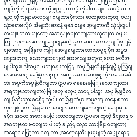
ပူလှနျးလာခြိနျမှာ အေးတဲ့နရောမှာ နတောနဲ့၊ ခြှေးမြားမြား ထှ
ကျဖို့လိုတဲ့ ရနေဲ့ဆား ကွိုဖွည့ျထားဖို့ လိုပါတယျ။ ဒါပမေဲ့ ဆား
ရညျတိုကျရာမှာလညျး စပျထားပွီးသား ဓာတျဆားထုတျ ဝယျ
သုံးစရာမလိုပဲ အိမျသုံးဆားနဲ့ ရနေဲ့ စပျဖြောျတာကို သုံးနိုငျပါ
တယျ။ တကယျတော့ အသင့ျစပျဓာတျဆားထုတျက ဝမျးပ
ကြျသူတှအေတှကျ ရောငျနတေဲ့အူက ဓာတျဆားရညျ ပိုစုပျနို
ငျအောငျ အခြိုးကကြြ ဖောျစပျထားတာသာဖွဈပွီး၊ အပူဒ
ဏျအတှကျ သောကျသင့ျတဲ့ ဆားရညျအတှကျတော့ မလိုအ
ပျပါဘူး။ ဒါ့အပွငျ ပတျဝနျးကငြျ အပူခြိနျထိနျးနိုငျဖို့ ပူလြှငျ
အေးအောငျ နဖေို့မှာလညျး၊ အယူအဆအမှားဖွဈတဲ့ အအေးမခံ
ဘဲ၊ အပူကိုအပူနဲ့တိုကျတာ (ဥပမာ ရနှေေးခမြျးသောကျတာ၊
အရကျသောကျတာ) မြိုးတှေ မလုပျသင့ျပါဘူး၊ အပူခြိနျပိုတ
ကျ ပိုဆိုးသှားစနေိုငျလို့ပါ။ တခြိနျထဲမှာ အပူဒဏျကနေ စကာ
ကှယျဖို့ ပူလာခြိနျမှာ လဝေငျလထှေကျကောငျးတဲ့ နရောမှာန
ပွေီး၊ အဝတျအစား ပေါ့ပါးတာဝတျတာ (ဥပမာ၊ ထူတဲ့ နိုငျလှနျစ
အဝတျတှေ မဝတျဘဲ ပါးတဲ့ ခညြျထညျသားမြိုး ဝတျတာ)၊
အရောငျဖြော့တာ ဝတျတာ (အရောငျသိပျမစုပျတဲ့ အဖွူရောငျ