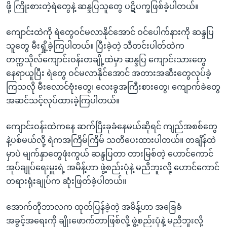
ဖို့ ကြိုးစားတဲ့ရဲတွေနဲ့ ဆန္ဒပြသူတွေ ပဋိပက္ခဖြစ်ခဲ့ပါတယ်။
ကျောင်းထဲကို ရဲတွေဝင်မလာနိုင်အောင် ဝင်ပေါက်နားကို ဆန္ဒပြ
သူတွေ မီးရှို့ခဲ့ကြပါတယ်။ ပြီးခဲ့တဲ့ သီတင်းပါတ်ထဲက
တက္ကသိုလ်ကျောင်းဝန်းတချို့ထဲမှာ ဆန္ဒပြ ကျောင်းသားတွေ
နေရာယူပြီး ရဲတွေ ဝင်မလာနိုင်အောင် အတားအဆီးတွေလုပ်ခဲ့
ကြသလို မီးလောင်ဗုံးတွေ၊ လေးခွအကြီးစားတွေ၊ ကျောက်ခဲတွေ
အဆင်သင့်လုပ်ထားခဲ့ကြပါတယ်။
ကျောင်းဝန်းထဲကနေ ဆက်ပြီးခုခံနေမယ်ဆိုရင် ကျည်အစစ်တွေ
နဲ့ပစ်မယ်လို့ ရဲကအကြိမ်ကြိမ် သတိပေးထားပါတယ်။ တချိန်ထဲ
မှာပဲ မျက်နှာတွေဖုံးကွယ် ဆန္ဒပြတာ တားမြစ်တဲ့ ဟောင်ကောင်
အုပ်ချုပ်ရေးမှူးရဲ့ အမိန့်ဟာ ဖွဲ့စည်းပုံနဲ့ မညီဘူးလို့ ဟောင်ကောင်
တရားရုံးချုပ်က ဆုံးဖြတ်ခဲ့ပါတယ်။
အောက်တိုဘာလက ထုတ်ပြန်ခဲ့တဲ့ အမိန့်ဟာ အခြေခံ
အခွင့်အရေးကို ချိုးဖောက်တာဖြစ်လို့ ဖွဲ့စည်းပုံနဲ့ မညီဘူးလို့