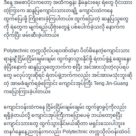
ဒီနေ့ အစောပိုင်းကတော့ အထိကရုန်း နှိမ်နှင်းရေး ရဲတွေ ဝိုင်းထား
တဲ့ကြားက ဆန္ဒပြကျောင်းသားတချို့ ကျောင်းထဲကနေ
ထွက်ပြေးဖို့ ကြိုးစားခဲ့ကြပါတယ်။ ထွက်ပြေးတဲ့ ဆန္ဒပြသူတွေ
ကို ရဲတွေက မျက်ရည်ယိုဗုံးတွေနဲ့ ပစ်ပေါက်ခဲ့သလို နောက်က
လိုက်ပြီး ဖမ်းဆီးခဲ့ပါတယ်။
Polytechnic တက္ကသိုလ်ပရဝဏ်ထဲမှာ ပိတ်မိနေတဲ့ကျောင်းသား
ရာနဲ့ချီ ငြိမ်းငြိမ်းချမ်းချမ်း ထွက်ခွာသွားနိုင်ဖို့ ရဲတပ်ဖွဲ့နဲ့ ဆွေးနွေး
ခဲ့ပြီးနောက် ဆန္ဒပြသူတွေဘက်က စပြီး အင်အားသုံးတဲ့လုပ်ရပ်
တွေ မလုပ်ဘူးဆိုရင် ရဲတပ်ဖွဲ့ဘက်ကလည်း အင်အားမသုံးဘူးဆို
တဲ့ အာမခံချက်ရခဲ့ကြောင်း ကျောင်းအုပ်ကြီး Teng Jin-Guang
ကပြောကြားခဲ့ပါတယ်။
ကျောင်းဝန်းထဲကနေ ငြိမ်းငြိမ်းချမ်းချမ်း ထွက်ခွာခွင့်ကိုလည်း
ရရှိခဲ့တယ်လို့ ကျောင်းအုပ်ကြီးကပြောပေမဲ့ ဘယ်တော့စပြီး
ကျောင်းသားတွေ ထွက်သွားနိုင်မယ်ဆိုတာ မရှင်းသေးပါဘူး။
တနင်္ဂနွေနေ့ညတုန်းကလည်း Polytechnic တက္ကသိုလ်ဝန်းထဲဝင်