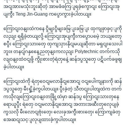
အငျအားမသုံးဘူးဆိုတဲ့ အာမခံခကြျရခဲ့ကွောငျး ကြောငျးအု
ပျကွီး Teng Jin-Guang ကပွောကွားခဲ့ပါတယျ။
ကြောငျးဝနျးထဲကနေ ငွိမျးငွိမျးခမြျးခမြျး ထှကျခှာခှင့ျကို
လညျး ရရှိခဲ့တယျလို့ ကြောငျးအုပျကွီးကပွောပမေဲ့ ဘယျတော့
စပွီး ကြောငျးသားတှေ ထှကျသှားနိုငျမယျဆိုတာ မရှငျးသေးပါ
ဘူး။ တနငျ်ဂနှနေေ့ညတုနျးကလညျး Polytechnic တက်ကသို
လျဝနျးထဲဝငျဖို့ ကွိုးစားတဲ့ရဲတှနေဲ့ ဆန်ဒပွသူတှေ ပဋိပက်ခဖွဈ
ခဲ့ပါတယျ။
ကြောငျးထဲကို ရဲတှဝေငျမလာနိုငျအောငျ ဝငျပေါကျနားကို ဆန်
ဒပွသူတှေ မီးရှို့ခဲ့ကွပါတယျ။ ပွီးခဲ့တဲ့ သီတငျးပါတျထဲက တက်
ကသိုလျကြောငျးဝနျးတခြို့ထဲမှာ ဆန်ဒပွ ကြောငျးသားတှနေ
ရောယူပွီး ရဲတှေ ဝငျမလာနိုငျအောငျ အတားအဆီးတှလေုပျခဲ့
ကွသလို မီးလောငျဗုံးတှေ၊ လေးခှအကွီးစားတှေ၊ ကြောကျခဲတှ
အေဆငျသင့ျလုပျထားခဲ့ကွပါတယျ။