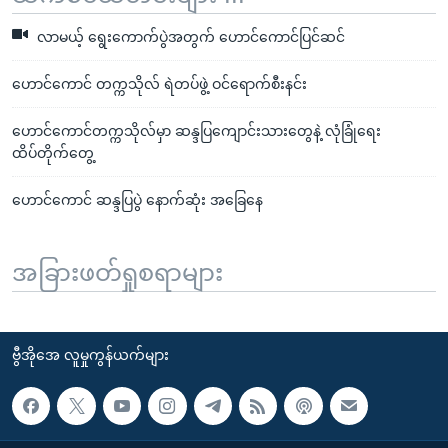
လာမယ့် ရွေးကောက်ပွဲအတွက် ဟောင်ကောင်ပြင်ဆင်
ဟောင်ကောင် တက္ကသိုလ် ရဲတပ်ဖွဲ့ ဝင်ရောက်စီးနင်း
ဟောင်ကောင်တက္ကသိုလ်မှာ ဆန္ဒပြကျောင်းသားတွေနဲ့ လုံခြုံရေး
ထိပ်တိုက်တွေ့
ဟောင်ကောင် ဆန္ဒပြပွဲ နောက်ဆုံး အခြေနေ
အခြားဖတ်ရှုစရာများ
ဗွီအိုအေ လူမှုကွန်ယက်များ