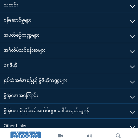
သတင်း
၀န်ဆောင်မှုများ
အပတ်စဉ်ကဏ္ဍများ
အင်္ဂလိပ်သင်ခန်းစာများ
ရေဒီယို
ရုပ်သံအစီအစဉ်နှင့် ဗွီဒီယိုကဏ္ဍများ
ဗွီအိုအေအကြောင်း
ဗွီအိုအေ မိုဘိုင်းလ်အက်ပ်များ ဒေါင်းလုတ်ယူရန်
Other Links
တိုက်ရိုက်