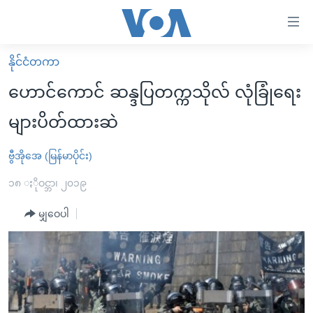
သုံး
ရ
လွယ်ကူ
နိုင်ငံတကာ
မူလစာမျက်နှာ
စေ
ဟောင်ကောင် ဆန္ဒပြတက္ကသိုလ် လုံခြုံရေး
မြန်မာ
သည့်
များပိတ်ထားဆဲ
ကမ္ဘာ့သတင်းများ
Link
ဗွီဒီယို
နိုင်ငံတကာ
ဗွီအိုအေ (မြန်မာပိုင်း)
များ
သတင်းလွတ်လပ်ခွင့်
အမေရိကန်
၁၈ ႏိုဝင္ဘာ၊ ၂၀၁၉
ပင်မ
ရပ်ဝန်းတခု လမ်းတခု အလွန်
တရုတ်
အကြောင်းအရာ
မျှဝေပါ
သို့
အင်္ဂလိပ်စာလေ့လာမယ်
အစ္စရေး-ပါလက်စတိုင်း
ကျော်
အပတ်စဉ်ကဏ္ဍများ
အမေရိကန်သုံးအီဒီယံ
ကြည့်
ရေဒီယိုနှင့်ရုပ်သံ အချက်အလက်များ
မကြေးမုံရဲ့ အင်္ဂလိပ်စာ
ရေဒီယို
ရန်
ပင်မ
ရေဒီယို/တီဗွီအစီအစဉ်
ရုပ်ရှင်ထဲက အင်္ဂလိပ်စာ
တီဗွီ