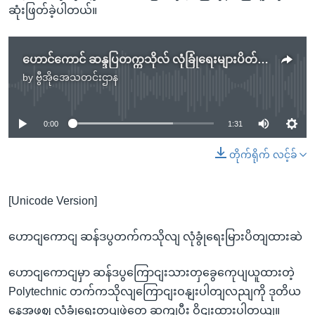
ဆုံးဖြတ်ခဲ့ပါတယ်။
ဟောင်ကောင် ဆန္ဒပြတက္ကသိုလ် လုံခြုံရေးများပိတ်ထားဆဲ
by
ဗွီအိုအေသတင်းဌာန
No media source currently available
0:00
1:31
တိုက်ရိုက် လင့်ခ်
[Unicode Version]
ဟောငျကောငျ ဆန်ဒပွတက်ကသိုလျ လုံခွုံရေးမြားပိတျထားဆဲ
ဟောငျကောငျမှာ ဆန်ဒပွကြောငျးသားတှခွေကေုပျယူထားတဲ့
Polytechnic တက်ကသိုလျကြောငျးဝနျးပါတျလညျကို ဒုတိယ
နေ့အဖွဈ လုံခွုံရေးတပျဖှဲ့တှေ ဆကျပွီး ဝိုငျးထားပါတယျ။