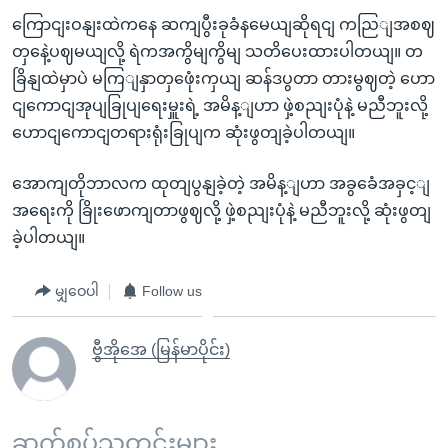
ကြောငျးဝနျးထဲကနေ ဆကျပွီးခုခံနမေယျဆိုရငျ ကညြျအစဈ
တှနေဲ့ပဈမယျလို့ ရဲကအကွိမျကွိမျ သတိပေးထားပါတယျ။ တ
ခြိနျထဲမှာပဲ မကြျနှာတှဖေုံးကှယျ ဆန်ဒပွတာ တားမွဈတဲ့ ဟော
ငျကောငျအုပျခြုပျရေးမှူးရဲ့ အမိန့ျဟာ ဖှဲ့စညျးပုံနဲ့ မညီဘူးလို့
ဟောငျကောငျတရားရုံးခြုပျက ဆုံးဖွတျခဲ့ပါတယျ။
အောကျတိုဘာလက ထုတျပွနျခဲ့တဲ့ အမိန့ျဟာ အခွခေံအခှင့ျ
အရေးကို ခြိုးဖောကျတာဖွဈလို့ ဖှဲ့စညျးပုံနဲ့ မညီဘူးလို့ ဆုံးဖွတျ
ခဲ့ပါတယျ။
မျှဝေပါ
Follow us
ဗွီအိုအေ (မြန်မာပိုင်း)
ဆက်စပ်သတင်းများ ...