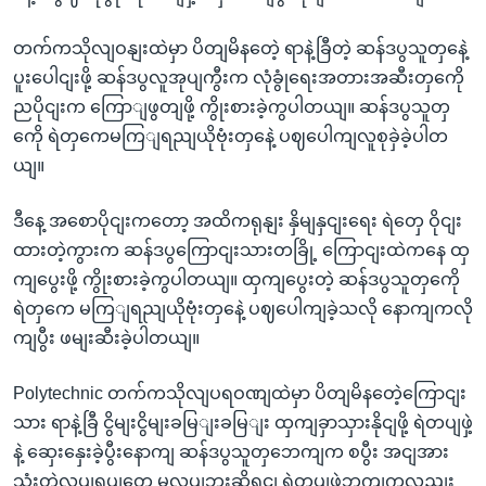
တက်ကသိုလျဝနျးထဲမှာ ပိတျမိနတေဲ့ ရာနဲ့ခြီတဲ့ ဆန်ဒပွသူတှနေဲ့
ပူးပေါငျးဖို့ ဆန်ဒပွလူအုပျကွီးက လုံခွုံရေးအတားအဆီးတှကေို
ညပိုငျးက ကြောျဖွတျဖို့ ကွိုးစားခဲ့ကွပါတယျ။ ဆန်ဒပွသူတှ
ကေို ရဲတှကေမကြျရညျယိုဗုံးတှနေဲ့ ပဈပေါကျလူစုခှဲခဲ့ပါတ
ယျ။
ဒီနေ့ အစောပိုငျးကတော့ အထိကရုနျး နှိမျနှငျးရေး ရဲတှေ ဝိုငျး
ထားတဲ့ကွားက ဆန်ဒပွကြောငျးသားတခြို့ ကြောငျးထဲကနေ ထှ
ကျပွေးဖို့ ကွိုးစားခဲ့ကွပါတယျ။ ထှကျပွေးတဲ့ ဆန်ဒပွသူတှကေို
ရဲတှကေ မကြျရညျယိုဗုံးတှနေဲ့ ပဈပေါကျခဲ့သလို နောကျကလို
ကျပွီး ဖမျးဆီးခဲ့ပါတယျ။
Polytechnic တက်ကသိုလျပရဝဏျထဲမှာ ပိတျမိနတေဲ့ကြောငျး
သား ရာနဲ့ခြီ ငွိမျးငွိမျးခမြျးခမြျး ထှကျခှာသှားနိုငျဖို့ ရဲတပျဖှဲ့
နဲ့ ဆှေးနှေးခဲ့ပွီးနောကျ ဆန်ဒပွသူတှဘေကျက စပွီး အငျအား
သုံးတဲ့လုပျရပျတှေ မလုပျဘူးဆိုရငျ ရဲတပျဖှဲ့ဘကျကလညျး