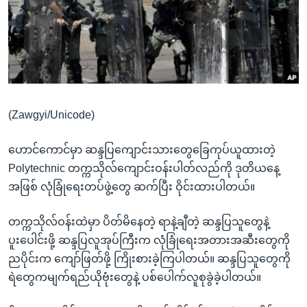
အ
သုတပဒေသာ အင်္ဂလိပ်စာ
ညွန်း
Learning English
စာမျက်နှာ
သို့
ဗွီအိုအေ လူမှုကွန်ယက်များ
ကျော်
ကြည့်
(Zawgyi/Unicode)
ရန်
ဘာသာစကားများ
ရှာဖွေ
ဟောင်ကောင်မှာ ဆန္ဒပြကျောင်းသားတွေခြေကုပ်ယူထားတဲ့
ရန်
Polytechnic တက္ကသိုလ်ကျောင်းဝန်းပါတ်လည်ကို ဒုတိယနေ့
နေရာ
အဖြစ် လုံခြုံရေးတပ်ဖွဲ့တွေ ဆက်ပြီး ဝိုင်းထားပါတယ်။
သို့
ကျော်
တက္ကသိုလ်ဝန်းထဲမှာ ပိတ်မိနေတဲ့ ရာနဲ့ချီတဲ့ ဆန္ဒပြသူတွေနဲ့
ရန်
ပူးပေါင်းဖို့ ဆန္ဒပြလူအုပ်ကြီးက လုံခြုံရေးအတားအဆီးတွေကို
ညပိုင်းက ကျော်ဖြတ်ဖို့ ကြိုးစားခဲ့ကြပါတယ်။ ဆန္ဒပြသူတွေကို
ရဲတွေကမျက်ရည်ယိုဗုံးတွေနဲ့ ပစ်ပေါက်လူစုခွဲခဲ့ပါတယ်။