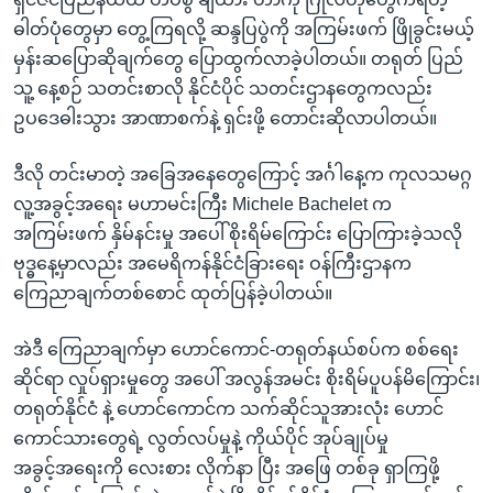
ဓါတ်ပုံတွေမှာ တွေ့ကြရလို့ ဆန္ဒပြပွဲကို အကြမ်းဖက် ဖြိုခွင်းမယ့်
မှန်းဆပြောဆိုချက်တွေ ပြောထွက်လာခဲ့ပါတယ်။ တရုတ် ပြည်
သူ့ နေ့စဉ် သတင်းစာလို နိုင်ငံပိုင် သတင်းဌာနတွေကလည်း
ဥပဒေဓါးသွား အာဏာစက်နဲ့ ရှင်းဖို့ တောင်းဆိုလာပါတယ်။
ဒီလို တင်းမာတဲ့ အခြေအနေတွေကြောင့် အင်္ဂါနေ့က ကုလသမဂ္ဂ
လူ့အခွင့်အရေး မဟာမင်းကြီး Michele Bachelet က
အကြမ်းဖက် နှိမ်နင်းမှု အပေါ် စိုးရိမ်ကြောင်း ပြောကြားခဲ့သလို
ဗုဒ္ဓနေ့မှာလည်း အမေရိကန်နိုင်ငံခြားရေး ဝန်ကြီးဌာနက
ကြေညာချက်တစ်စောင် ထုတ်ပြန်ခဲ့ပါတယ်။
အဲဒီ ကြေညာချက်မှာ ဟောင်ကောင်-တရုတ်နယ်စပ်က စစ်ရေး
ဆိုင်ရာ လှုပ်ရှားမှုတွေ အပေါ် အလွန်အမင်း စိုးရိမ်ပူပန်မိကြောင်း၊
တရုတ်နိုင်ငံ နဲ့ ဟောင်ကောင်က သက်ဆိုင်သူအားလုံး ဟောင်
ကောင်သားတွေရဲ့ လွတ်လပ်မှုနဲ့ ကိုယ်ပိုင် အုပ်ချုပ်မှု
အခွင့်အရေးကို လေးစား လိုက်နာ ပြီး အဖြေ တစ်ခု ရှာကြဖို့