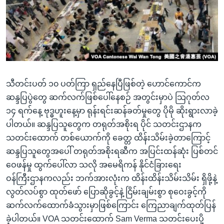
အ
သုတပဒေသာ အင်္ဂလိပ်စာ
ညွန်း
Learning English
စာမျက်နှာ
သို့
ဗွီအိုအေ လူမှုကွန်ယက်များ
ကျော်
ကြည့်
သီတင်းပတ် ၁၀ ပတ်ကြာ ရှည်နေပြီဖြစ်တဲ့ ဟောင်ကောင်က
ရန်
ဘာသာစကားများ
ဆန္ဒပြပွဲတွေ ဆက်လက်ဖြစ်ပေါ်နေစဉ် အတွင်းမှာပဲ သြဂုတ်လ
ရှာဖွေ
၁၄ ရက်နေ့ ဗုဒ္ဓဟူးနေ့မှာ ရုန်းရင်းဆန်ခတ်မှုတွေ ပိုမို ဆိုးရွားလာခဲ့
ရန်
ပါတယ်။ ဆန္ဒပြသူတွေက တရုတ်အစိုးရ ပိုင် သတင်းဌာနက
နေရာ
သတင်းထောက် တစ်ယောက်ကို ခေတ္တ ထိန်းသိမ်းခဲ့တာကြောင့်
သို့
ဆန္ဒပြသူတွေအပေါ် တရုတ်အစိုးရဆီက အပြင်းထန်ဆုံး ပြစ်တင်
ကျော်
ဝေဖန်မှု ထွက်ပေါ်လာ သလို အမေရိကန် နိုင်ငံခြားရေး
ရန်
ဝန်ကြီးဌာနကလည်း ဘက်အားလုံးက ထိန်းထိန်းသိမ်းသိမ်း ရှိဖို့နဲ့
လွတ်လပ်စွာ ထုတ်ဖော် ပြောဆိုခွင့်နဲ့ ငြိမ်းချမ်းစွာ စုဝေးခွင့်ကို
ဆက်လက်ထောက်ခံသွားမှာဖြစ်ကြောင်း ကြေညာချက်ထုတ်ပြန်
ခဲ့ပါတယ်။ VOA သတင်းထောက် Sam Verma သတင်းပေးပို့