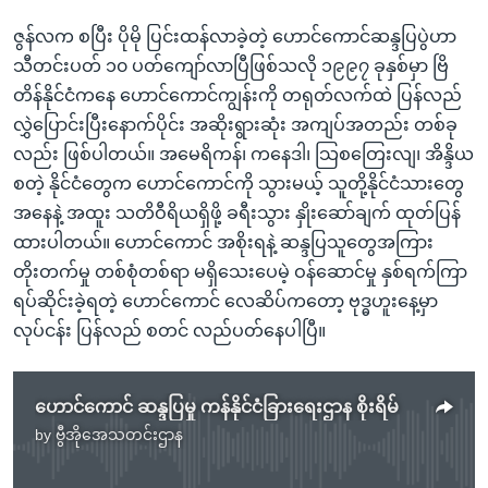
ဇွန်လက စပြီး ပိုမို ပြင်းထန်လာခဲ့တဲ့ ဟောင်ကောင်ဆန္ဒပြပွဲဟာ
သီတင်းပတ် ၁၀ ပတ်ကျော်လာပြီဖြစ်သလို ၁၉၉၇ ခုနှစ်မှာ ဗြိ
တိန်နိုင်ငံကနေ ဟောင်ကောင်ကျွန်းကို တရုတ်လက်ထဲ ပြန်လည်
လွှဲပြောင်းပြီးနောက်ပိုင်း အဆိုးရွားဆုံး အကျပ်အတည်း တစ်ခု
လည်း ဖြစ်ပါတယ်။ အမေရိကန်၊ ကနေဒါ၊ သြစတြေးလျ၊ အိန္ဒိယ
စတဲ့ နိုင်ငံတွေက ဟောင်ကောင်ကို သွားမယ့် သူတို့နိုင်ငံသားတွေ
အနေနဲ့ အထူး သတိဝီရိယရှိဖို့ ခရီးသွား နှိုးဆော်ချက် ထုတ်ပြန်
ထားပါတယ်။ ဟောင်ကောင် အစိုးရနဲ့ ဆန္ဒပြသူတွေအကြား
တိုးတက်မှု တစ်စုံတစ်ရာ မရှိသေးပေမဲ့ ဝန်ဆောင်မှု နှစ်ရက်ကြာ
ရပ်ဆိုင်းခဲ့ရတဲ့ ဟောင်ကောင် လေဆိပ်ကတော့ ဗုဒ္ဓဟူးနေ့မှာ
လုပ်ငန်း ပြန်လည် စတင် လည်ပတ်နေပါပြီ။
ဟောင်ကောင် ဆန္ဒပြမှု ကန်နိုင်ငံခြားရေးဌာန စိုးရိမ်
by
ဗွီအိုအေသတင်းဌာန
No media source currently available