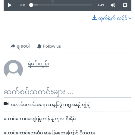
0:00
4:49
တိုက်ရိုက် လင့်ခ်
မျှဝေပါ
Follow us
ရဲမင်းထွန်း
ဆက်စပ်သတင်းများ ...
ဟောင်ကောင်အရေး ဆန္ဒပြပွဲ ကမ္ဘာအနှံ့ ပျံ့နှံ့
ဟောင်ကောင်ဆန္ဒပြမှု ကန် နဲ့ ကုလ စိုးရိမ်
ဟောင်ကောင်လေဆိပ် ဆန္ဒပြမှုတွေကြောင့် ပိတ်ထား