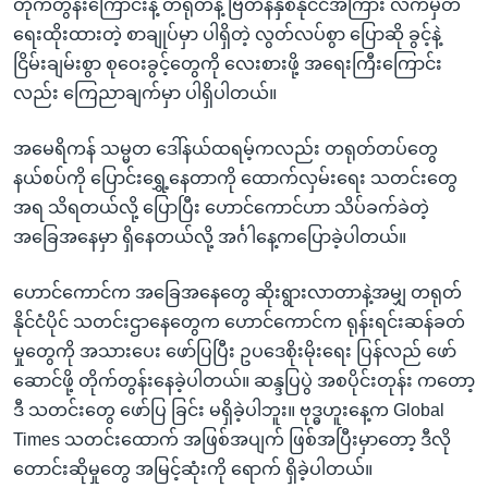
တိုက်တွန်းကြောင်းနဲ့ တရုတ်နဲ့ ဗြိတိန်နှစ်နိုင်ငံအကြား လက်မှတ်
ရေးထိုးထားတဲ့ စာချုပ်မှာ ပါရှိတဲ့ လွတ်လပ်စွာ ပြောဆို ခွင့်နဲ့
ငြိမ်းချမ်းစွာ စုဝေးခွင့်တွေကို လေးစားဖို့ အရေးကြီးကြောင်း
လည်း ကြေညာချက်မှာ ပါရှိပါတယ်။
အမေရိကန် သမ္မတ ဒေါ်နယ်ထရမ့်ကလည်း တရုတ်တပ်တွေ
နယ်စပ်ကို ပြောင်းရွှေ့နေတာကို ထောက်လှမ်းရေး သတင်းတွေ
အရ သိရတယ်လို့ ပြောပြီး ဟောင်ကောင်ဟာ သိပ်ခက်ခဲတဲ့
အခြေအနေမှာ ရှိနေတယ်လို့ အင်္ဂါနေ့ကပြောခဲ့ပါတယ်။
ဟောင်ကောင်က အခြေအနေတွေ ဆိုးရွားလာတာနဲ့အမျှ တရုတ်
နိုင်ငံပိုင် သတင်းဌာနေတွေက ဟောင်ကောင်က ရုန်းရင်းဆန်ခတ်
မှုတွေကို အသားပေး ဖော်ပြပြီး ဥပဒေစိုးမိုးရေး ပြန်လည် ဖော်
ဆောင်ဖို့ တိုက်တွန်းနေခဲ့ပါတယ်။ ဆန္ဒပြပွဲ အစပိုင်းတုန်း ကတော့
ဒီ သတင်းတွေ ဖော်ပြ ခြင်း မရှိခဲ့ပါဘူး။ ဗုဒ္ဓဟူးနေ့က Global
Times သတင်းထောက် အဖြစ်အပျက် ဖြစ်အပြီးမှာတော့ ဒီလို
တောင်းဆိုမှုတွေ အမြင့်ဆုံးကို ရောက် ရှိခဲ့ပါတယ်။