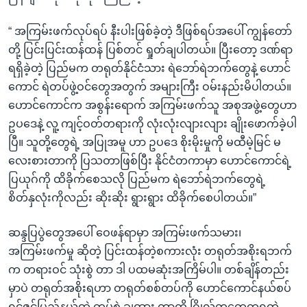
“ အကြမ်းဖက်လုပ်ရပ် နီးပါးဖြစ်ခဲ့တဲ့ ဒီဖြစ်ရပ်အပေါ် ကျွန်တော်
တို့ ပြင်းပြင်းထန်ထန် ပြစ်တင် ရှုတ်ချပါတယ်။ ပြီးတော့ ဒဏ်ရာ
ရရှိခဲ့တဲ့ ပြည်မက တရုတ်နိုင်ငံသား ရဲဘော်ရဲဘက်တွေနဲ့ ဟောင်
ကောင် ရဲတပ်ဖွဲ့ဝင်တွေအတွက် အများကြီး ဝမ်းနည်းမိပါတယ်။
ဟောင်ကောင်က အစွန်းရောက် အကြမ်းဖက်သူ အစုအဖွဲ့တွေဟာ
ဥပဒေနဲ့ လူ့ ကျင့်ဝတ်တရားကို လုံးလုံးလျားလျား ချိုးဖောက်ခဲ့ပါ
ပြီ။ သူတို့တွေရဲ့ အပြုအမူ ဟာ ဥပဒေ စိုးမိုးမှုကို မထီမဲ့မြင် မ
လေးစားတာကို ပြသတာဖြစ်ပြီး နိုင်ငံတကာမှာ ဟောင်ကောင်ရဲ့
ပြယုဂ်ကို ထိခိုက်စေသလို ပြည်မက ရဲဘော်ရဲဘက်တွေရဲ့
စိတ်နှလုံးကိုလည်း ဆိုးဆိုး ရွားရွား ထိခိုက်စေပါတယ်။”
ဆန္ဒပြပွဲတွေအပေါ် ဝေဖန်ရာမှာ အကြမ်းဖက်သမား၊
အကြမ်းဖက်မှု ဆိုတဲ့ ပြင်းထန်တဲ့စကားလုံး တရုတ်အစိုးရဘက်
က တရားဝင် သုံးစွဲ တာ ဒါ ပထမဆုံးအကြိမ်ပါ။ တစ်ချိန်တည်း
မှာပဲ တရုတ်အစိုးရဟာ တရုတ်စစ်တပ်ကို ဟောင်ကောင်နယ်စပ်
ရှင်ဇင်ပြည်နယ်ထဲ တပ်စွဲ ချထား တာကို ဂြိုလ်တုတွေကရတဲ့