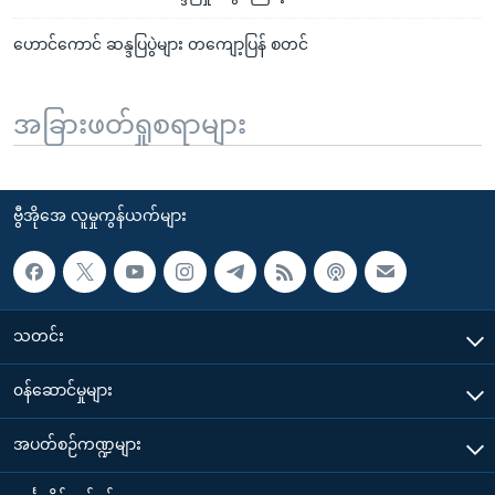
ဟောင်ကောင် ဆန္ဒပြပွဲများ တကျော့ပြန် စတင်
အခြားဖတ်ရှုစရာများ
ဗွီအိုအေ လူမှုကွန်ယက်များ
သတင်း
၀န်ဆောင်မှုများ
အပတ်စဉ်ကဏ္ဍများ