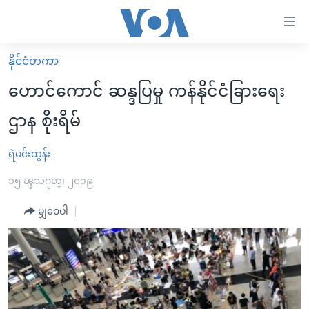
သုံး
ရ
လွယ်ကူ
နိုင်ငံတကာ
မူလစာမျက်နှာ
စေ
ဟောင်ကောင် ဆန္ဒပြမှု ကန်နိုင်ငံခြားရေး
မြန်မာ
သည့်
ဌာန စိုးရိမ်
ကမ္ဘာ့သတင်းများ
Link
ဗွီဒီယို
နိုင်ငံတကာ
ရဲမင်းထွန်း
များ
သတင်းလွတ်လပ်ခွင့်
အမေရိကန်
၁၅ ၾသဂုတ္၊ ၂၀၁၉
ပင်မ
ရပ်ဝန်းတခု လမ်းတခု အလွန်
တရုတ်
အကြောင်းအရာ
မျှဝေပါ
သို့
အင်္ဂလိပ်စာလေ့လာမယ်
အစ္စရေး-ပါလက်စတိုင်း
ကျော်
အပတ်စဉ်ကဏ္ဍများ
အမေရိကန်သုံးအီဒီယံ
ကြည့်
ရေဒီယိုနှင့်ရုပ်သံ အချက်အလက်များ
မကြေးမုံရဲ့ အင်္ဂလိပ်စာ
ရေဒီယို
ရန်
ပင်မ
ရေဒီယို/တီဗွီအစီအစဉ်
ရုပ်ရှင်ထဲက အင်္ဂလိပ်စာ
တီဗွီ