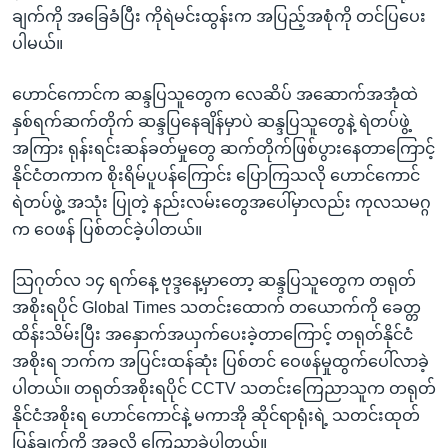
ချက်ကို အခြေခံပြီး ကိုရဲမင်းထွန်းက အပြည့်အစုံကို တင်ပြပေး
ပါမယ်။
ဟောင်ကောင်က ဆန္ဒပြသူတွေက လေဆိပ် အဆောက်အအုံထဲ
နှစ်ရက်ဆက်တိုက် ဆန္ဒပြနေချိန်မှာပဲ ဆန္ဒပြသူတွေနဲ့ ရဲတပ်ဖွဲ့
အကြား ရုန်းရင်းဆန်ခတ်မှုတွေ ဆက်တိုက်ဖြစ်ပွားနေတာကြောင့်
နိုင်ငံတကာက စိုးရိမ်ပူပန်ကြောင်း ပြောကြသလို ဟောင်ကောင်
ရဲတပ်ဖွဲ့ အသုံး ပြုတဲ့ နည်းလမ်းတွေအပေါ်မှာလည်း ကုလသမဂ္ဂ
က ဝေဖန် ပြစ်တင်ခဲ့ပါတယ်။
သြဂုတ်လ ၁၄ ရက်နေ့ ဗုဒ္ဒနေ့မှာတော့ ဆန္ဒပြသူတွေက တရုတ်
အစိုးရပိုင် Global Times သတင်းထောက် တယောက်ကို ခေတ္တ
ထိန်းသိမ်းပြီး အနှောက်အယှက်ပေးခဲ့တာကြောင့် တရုတ်နိုင်ငံ
အစိုးရ ဘက်က အပြင်းထန်ဆုံး ပြစ်တင် ဝေဖန်မှုထွက်ပေါ်လာခဲ့
ပါတယ်။ တရုတ်အစိုးရပိုင် CCTV သတင်းကြေညာသူက တရုတ်
နိုင်ငံအစိုးရ ဟောင်ကောင်နဲ့ မကာအို ဆိုင်ရာရုံးရဲ့ သတင်းထုတ်
ပြန်ချက်ကို အခုလို ကြေညာခဲ့ပါတယ်။