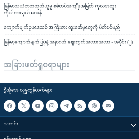
မြန်မာသယံဇာတထုတ်ယူမှု စစ်တပ်အကျိုးအမြတ် ကုလအထူး
ကိုယ်စားလှယ် ဝေဖန်
ကျောက်မျက်ဥပဒေသစ် အကြီးစား တူးဖော်မှုတွေကို ပိတ်ပင်မည်
မြန်မာ့ကျောက်မျက်ပြပွဲနဲ့ အနာဂတ် ဈေးကွက်အလားအလာ - အပိုင်း (၂)
အခြားဖတ်ရှုစရာများ
ဗွီအိုအေ လူမှုကွန်ယက်များ
သတင်း