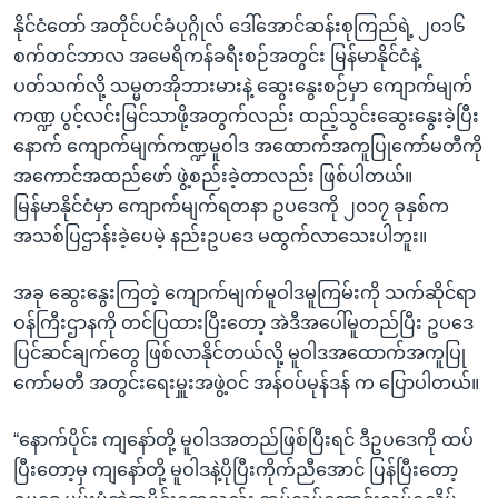
နိုင်ငံတော် အတိုင်ပင်ခံပုဂ္ဂိုလ် ဒေါ်အောင်ဆန်းစုကြည်ရဲ့ ၂၀၁၆
စက်တင်ဘာလ အမေရိကန်ခရီးစဉ်အတွင်း မြန်မာနိုင်ငံနဲ့
ပတ်သက်လို့ သမ္မတအိုဘားမားနဲ့ ဆွေးနွေးစဉ်မှာ ကျောက်မျက်
ကဏ္ဍ ပွင့်လင်းမြင်သာဖို့အတွက်လည်း ထည့်သွင်းဆွေးနွေးခဲ့ပြီး
နောက် ကျောက်မျက်ကဏ္ဍမူဝါဒ အထောက်အကူပြုကော်မတီကို
အကောင်အထည်ဖော် ဖွဲ့စည်းခဲ့တာလည်း ဖြစ်ပါတယ်။
မြန်မာနိုင်ငံမှာ ကျောက်မျက်ရတနာ ဥပဒေကို ၂၀၁၇ ခုနှစ်က
အသစ်ပြဌာန်းခဲ့ပေမဲ့ နည်းဥပဒေ မထွက်လာသေးပါဘူး။
အခု ဆွေးနွေးကြတဲ့ ကျောက်မျက်မူဝါဒမူကြမ်းကို သက်ဆိုင်ရာ
ဝန်ကြီးဌာနကို တင်ပြထားပြီးတော့ အဲဒီအပေါ်မူတည်ပြီး ဥပဒေ
ပြင်ဆင်ချက်တွေ ဖြစ်လာနိုင်တယ်လို့ မူဝါဒအထောက်အကူပြု
ကော်မတီ အတွင်းရေးမှူးအဖွဲ့ဝင် အန်ဝပ်မုန်ဒန် က ပြောပါတယ်။
“နောက်ပိုင်း ကျနော်တို့ မူဝါဒအတည်ဖြစ်ပြီးရင် ဒီဥပဒေကို ထပ်
ပြီးတော့မှ ကျနော်တို့ မူဝါဒနဲ့ပိုပြီးကိုက်ညီအောင် ပြန်ပြီးတော့