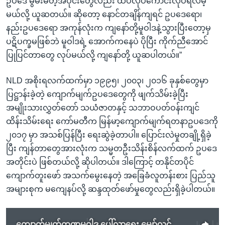
ဥပဒေ မွမ်းမံတဲ့အပိုင်းတွေလည်း ထပ်လုပ်ကောင်းလုပ်ရလိမ့်
မယ်လို့ ယူဆတယ်။ ဆိုတော့ နောင်တချိန်ကျရင် ဥပဒေရော၊
နည်းဥပဒေရော အကုန်လုံးက ကျနော်တို့မူဝါဒနဲ့သွားပြီးတော့မှ
ပဋိပက္ခမဖြစ်ဘဲ မူဝါဒရဲ့ အောက်ကနေပဲ ပိုပြီး ကိုက်ညီအောင်
ပြုပြင်တာတွေ လုပ်မယ်လို့ ကျနော်တို့ ယူဆပါတယ်။”
NLD အစိုးရလက်ထက်မှာ ၁၉၉၅၊ ၂၀၀၃၊ ၂၀၁၆ ခုနှစ်တွေမှာ
ပြဋ္ဌာန်းခဲ့တဲ့ ကျောက်မျက်ဥပဒေတွေကို ဖျက်သိမ်းခဲ့ပြီး
အမျိုးသားလွှတ်တော် သယံဇာတနှင့် သဘာဝပတ်ဝန်းကျင်
ထိန်းသိမ်းရေး ကော်မတီက မြန်မာ့ကျောက်မျက်ရတနာဥပဒေကို
၂၀၁၇ မှာ အသစ်ပြန်ပြီး ရေးဆွဲခဲ့တာပါ။ ပြောင်းလဲမှုတချို့ရှိခဲ့
ပြီး ကျန်တာတွေအားလုံးက သမ္မတဦးသိန်းစိန်လက်ထက် ဥပဒေ
အတိုင်းပဲ ဖြစ်တယ်လို့ ဆိုပါတယ်။ ဒါကြောင့် တနိုင်တပိုင်
ကျောက်တူးဖော် အသက်မွေးနေတဲ့ အခြေခံလူတန်းစား ပြည်သူ
အများစုက မကျေနပ်လို့ ဆန္ဒထုတ်ဖော်မှုတွေလည်းရှိခဲ့ပါတယ်။
ကျောက်မျက်ကဏ္ဍမူဝါဒ ပေါ်လာရေး မျှော်လင့်