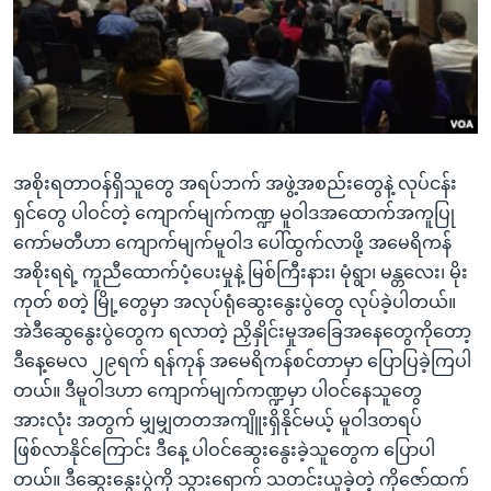
အ
သုတပဒေသာ အင်္ဂလိပ်စာ
ညွန်း
Learning English
စာမျက်နှာ
သို့
ဗွီအိုအေ လူမှုကွန်ယက်များ
ကျော်
ကြည့်
အစိုးရတာဝန်ရှိသူတွေ အရပ်ဘက် အဖွဲ့အစည်းတွေနဲ့ လုပ်ငန်း
ရန်
ဘာသာစကားများ
ရှင်တွေ ပါဝင်တဲ့ ကျောက်မျက်ကဏ္ဍ မူဝါဒအထောက်အကူပြု
ရှာဖွေ
ကော်မတီဟာ ကျောက်မျက်မူဝါဒ ပေါ်ထွက်လာဖို့ အမေရိကန်
ရန်
အစိုးရရဲ့ ကူညီထောက်ပံ့ပေးမှုနဲ့ မြစ်ကြီးနား၊ မုံရွာ၊ မန္တလေး၊ မိုး
နေရာ
ကုတ် စတဲ့ မြို့တွေမှာ အလုပ်ရုံဆွေးနွေးပွဲတွေ လုပ်ခဲ့ပါတယ်။
သို့
အဲဒီဆွေနွေးပွဲတွေက ရလာတဲ့ ညှိနှိုင်းမှုအခြေအနေတွေကိုတော့
ကျော်
ဒီနေ့မေလ ၂၉ရက် ရန်ကုန် အမေရိကန်စင်တာမှာ ပြောပြခဲ့ကြပါ
ရန်
တယ်။ ဒီမူဝါဒဟာ ကျောက်မျက်ကဏ္ဍမှာ ပါဝင်နေသူတွေ
အားလုံး အတွက် မျှမျှတတအကျိူးရှိနိုင်မယ့် မူဝါဒတရပ်
ဖြစ်လာနိုင်ကြောင်း ဒီနေ့ ပါဝင်ဆွေးနွေးခဲ့သူတွေက ပြောပါ
တယ်။ ဒီဆွေးနွေးပွဲကို သွားရောက် သတင်းယူခဲ့တဲ့ ကိုဇော်ထက်