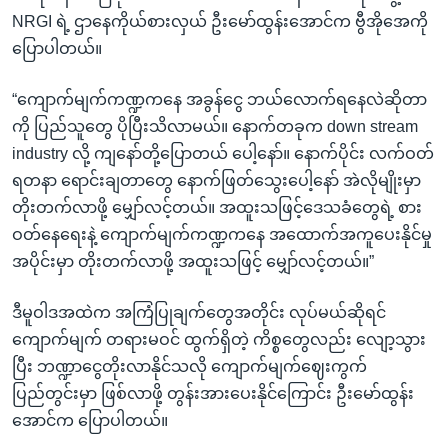
NRGI ရဲ့ ဌာနေကိုယ်စားလှယ် ဦးမော်ထွန်းအောင်က ဗွီအိုအေကို
ပြောပါတယ်။
“ကျောက်မျက်ကဏ္ဍကနေ အခွန်ငွေ ဘယ်လောက်ရနေလဲဆိုတာ
ကို ပြည်သူတွေ ပိုပြီးသိလာမယ်။ နောက်တခုက down stream
industry လို့ ကျနော်တို့ပြောတယ် ပေါ့နော်။ နောက်ပိုင်း လက်ဝတ်
ရတနာ ရောင်းချတာတွေ နောက်ဖြတ်သွေးပေါ့နော် အဲလိုမျိုးမှာ
တိုးတက်လာဖို့ မျှော်လင့်တယ်။ အထူးသဖြင့်ဒေသခံတွေရဲ့ စား
ဝတ်နေရေးနဲ့ ကျောက်မျက်ကဏ္ဍကနေ အထောက်အကူပေးနိုင်မှု
အပိုင်းမှာ တိုးတက်လာဖို့ အထူးသဖြင့် မျှော်လင့်တယ်။”
ဒီမူဝါဒအထဲက အကြံပြုချက်တွေအတိုင်း လုပ်မယ်ဆိုရင်
ကျောက်မျက် တရားမဝင် ထွက်ရှိတဲ့ ကိစ္စတွေလည်း လျော့သွား
ပြီး ဘဏ္ဍာငွေတိုးလာနိုင်သလို ကျောက်မျက်ဈေးကွက်
ပြည်တွင်းမှာ ဖြစ်လာဖို့ တွန်းအားပေးနိုင်ကြောင်း ဦးမော်ထွန်း
အောင်က ပြောပါတယ်။