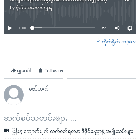
by
ဗွီအိုအေသတင်းဌာန
No media source currently available
0:00
3:21
တိုက်ရိုက် လင့်ခ်
မျှဝေပါ
Follow us
ဇော်ထက်
ဆက်စပ်သတင်းများ ...
မြန်မာ့ ကျောက်မျက် လက်ဝတ်ရတနာ ဒီဇိုင်းပညာနဲ့ အမျိုးသမီးများ