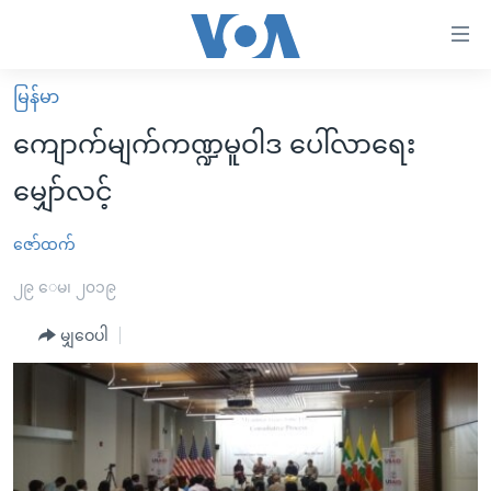
သုံး
ရ
လွယ်ကူ
မြန်မာ
မူလစာမျက်နှာ
စေ
ကျောက်မျက်ကဏ္ဍမူဝါဒ ပေါ်လာရေး
မြန်မာ
သည့်
မျှော်လင့်
ကမ္ဘာ့သတင်းများ
Link
ဗွီဒီယို
နိုင်ငံတကာ
ဇော်ထက်
များ
သတင်းလွတ်လပ်ခွင့်
အမေရိကန်
၂၉ ေမ၊ ၂၀၁၉
ပင်မ
ရပ်ဝန်းတခု လမ်းတခု အလွန်
တရုတ်
အကြောင်းအရာ
မျှဝေပါ
သို့
အင်္ဂလိပ်စာလေ့လာမယ်
အစ္စရေး-ပါလက်စတိုင်း
ကျော်
အပတ်စဉ်ကဏ္ဍများ
အမေရိကန်သုံးအီဒီယံ
ကြည့်
ရေဒီယိုနှင့်ရုပ်သံ အချက်အလက်များ
မကြေးမုံရဲ့ အင်္ဂလိပ်စာ
ရေဒီယို
ရန်
ပင်မ
ရေဒီယို/တီဗွီအစီအစဉ်
ရုပ်ရှင်ထဲက အင်္ဂလိပ်စာ
တီဗွီ