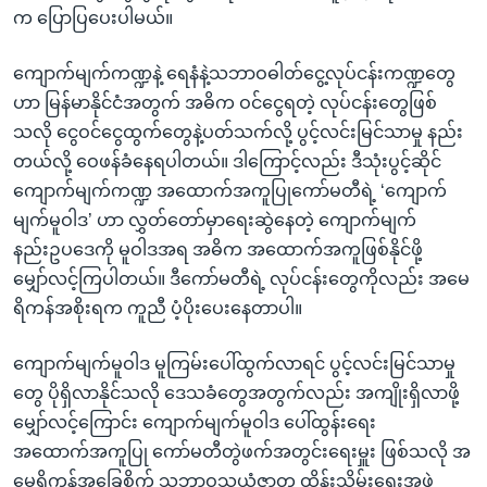
က ပြောပြပေးပါမယ်။
ကျောက်မျက်ကဏ္ဍနဲ့ ရေနံနဲ့သဘာဝဓါတ်ငွေ့လုပ်ငန်းကဏ္ဍတွေ
ဟာ မြန်မာနိုင်ငံအတွက် အဓိက ဝင်ငွေရတဲ့ လုပ်ငန်းတွေဖြစ်
သလို ငွေဝင်ငွေထွက်တွေနဲ့ပတ်သက်လို့ ပွင့်လင်းမြင်သာမှု နည်း
တယ်လို့ ဝေဖန်ခံနေရပါတယ်။ ဒါကြောင့်လည်း ဒီသုံးပွင့်ဆိုင်
ကျောက်မျက်ကဏ္ဍ အထောက်အကူပြုကော်မတီရဲ့ ‘ကျောက်
မျက်မူဝါဒ’ ဟာ လွှတ်တော်မှာရေးဆွဲနေတဲ့ ကျောက်မျက်
နည်းဥပဒေကို မူဝါဒအရ အဓိက အထောက်အကူဖြစ်နိုင်ဖို့
မျှော်လင့်ကြပါတယ်။ ဒီကော်မတီရဲ့ လုပ်ငန်းတွေကိုလည်း အမေ
ရိကန်အစိုးရက ကူညီ ပံ့ပိုးပေးနေတာပါ။
ကျောက်မျက်မူဝါဒ မူကြမ်းပေါ်ထွက်လာရင် ပွင့်လင်းမြင်သာမှု
တွေ ပိုရှိလာနိုင်သလို ဒေသခံတွေအတွက်လည်း အကျိုးရှိလာဖို့
မျှော်လင့်ကြောင်း ကျောက်မျက်မူဝါဒ ပေါ်ထွန်းရေး
အထောက်အကူပြု ကော်မတီတွဲဖက်အတွင်းရေးမှူး ဖြစ်သလို အ
မေရိကန်အခြေစိုက် သဘာဝသယံဇာတ ထိန်းသိမ်းရေးအဖွဲ့