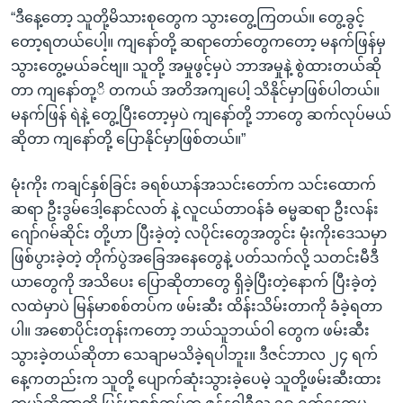
“ဒီနေ့တော့ သူတို့မိသားစုတွေက သွားတွေ့ကြတယ်။ တွေ့ခွင့်
တော့ရတယ်ပေါ့။ ကျနော်တို့ ဆရာတော်တွေကတော့ မနက်ဖြန်မှ
သွားတွေ့မယ်ခင်ဗျ။ သူတို့ အမှုဖွင့်မှပဲ ဘာအမှုနဲ့ စွဲထားတယ်ဆို
တာ ကျနော်တု့ိ တကယ် အတိအကျပေါ့ သိနိုင်မှာဖြစ်ပါတယ်။
မနက်ဖြန် ရဲနဲ့ တွေ့ပြီးတော့မှပဲ ကျနော်တို့ ဘာတွေ ဆက်လုပ်မယ်
ဆိုတာ ကျနော်တို့ ပြောနိုင်မှာဖြစ်တယ်။”
မုံးကိုး ကချင်နှစ်ခြင်း ခရစ်ယာန်အသင်းတော်က သင်းထောက်
ဆရာ ဦးဒွမ်ဒေါ့နောင်လတ် နဲ့ လူငယ်တာဝန်ခံ ဓမ္မဆရာ ဦးလန်း
ဂျော်ဂမ်ဆိုင်း တို့ဟာ ပြီးခဲ့တဲ့ လပိုင်းတွေအတွင်း မုံးကိုးဒေသမှာ
ဖြစ်ပွားခဲ့တဲ့ တိုက်ပွဲအခြေအနေတွေနဲ့ ပတ်သက်လို့ သတင်းမီဒီ
ယာတွေကို အသိပေး ပြောဆိုတာတွေ ရှိခဲ့ပြီးတဲ့နောက် ပြီးခဲ့တဲ့
လထဲမှာပဲ မြန်မာစစ်တပ်က ဖမ်းဆီး ထိန်းသိမ်းတာကို ခံခဲ့ရတာ
ပါ။ အစောပိုင်းတုန်းကတော့ ဘယ်သူဘယ်ဝါ တွေက ဖမ်းဆီး
သွားခဲ့တယ်ဆိုတာ သေချာမသိခဲ့ရပါဘူး။ ဒီဇင်ဘာလ ၂၄ ရက်
နေ့ကတည်းက သူတို့ ပျောက်ဆုံးသွားခဲ့ပေမဲ့ သူတို့ဖမ်းဆီးထား