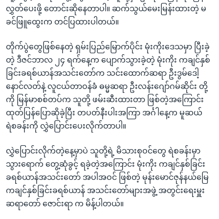
လွှတ်ပေးဖို့ တောင်းဆိုနေတာပါ။ ဆက်သွယ်မေးမြန်းထားတဲ့ မ
ခင်ဖြူထွေးက တင်ပြထားပါတယ်။
တိုက်ပွဲတွေဖြစ်နေတဲ့ ရှမ်းပြည်မြောက်ပိုင်း မုံးကိုးဒေသမှာ ပြီးခဲ့
တဲ့ ဒီဇင်ဘာလ ၂၄ ရက်နေ့က ပျောက်သွားခဲ့တဲ့ မုံးကိုး ကချင်နှစ်
ခြင်းခရစ်ယာန်အသင်းတော်က သင်းထောက်ဆရာ ဦးဒွမ်ဒေါ့
နောင်လတ်နဲ့ လူငယ်တာဝန်ခံ ဓမ္မဆရာ ဦးလန်းဂျော်ဂမ်ဆိုင်း တို့
ကို မြန်မာစစ်တပ်က သူတို့ ဖမ်းဆီးထားတာ ဖြစ်တဲ့အကြောင်း
ထုတ်ပြန်ပြောဆိုခဲ့ပြီး တပတ်နီးပါးအကြာ အင်္ဂါနေ့က မူဆယ်
ရဲစခန်းကို လွှဲပြောင်းပေးလိုက်တာပါ။
လွှဲပြောင်းလိုက်တဲ့နေ့မှာပဲ သူတို့ရဲ့ မိသားစုဝင်တွေ ရဲစခန်းမှာ
သွားရောက် တွေ့ဆုံခွင့် ရခဲ့တဲ့အကြောင်း မုံးကိုး ကချင်နှစ်ခြင်း
ခရစ်ယာန်အသင်းတော် အပါအဝင် ဖြစ်တဲ့ မုန်းမောင်ဇုန်နယ်မြေ
ကချင်နှစ်ခြင်းခရစ်ယာန် အသင်းတော်များအဖွဲ့ အတွင်းရေးမှူး
ဆရာတော် ဇောင်းရာ က မိန့်ပါတယ်။