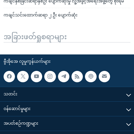
ကချင်နှစ်ခြင်းဆရာနှစ်ဦး ပျောက်ဆုံးမှု လူ့အခွင့်အရေးအဖွဲ့တွေ စိုးရိမ်
ကချင်သင်းထောက်ဆရာ ၂ ဦး ပျောက်ဆုံး
အခြားဖတ်ရှုစရာများ
ဗွီအိုအေ လူမှုကွန်ယက်များ
သတင်း
၀န်ဆောင်မှုများ
အပတ်စဉ်ကဏ္ဍများ