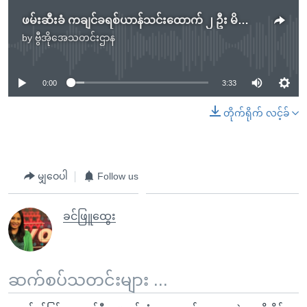
ဖမ်းဆီးခံ ကချင်ခရစ်ယာန်သင်းထောက် ၂ ဦး မိသားစုနဲ့ တွေ့ခွင့်ရ
by
ဗွီအိုအေသတင်းဌာန
No media source currently available
0:00
3:33
တိုက်ရိုက် လင့်ခ်
မျှဝေပါ
Follow us
ခင်ဖြူထွေး
ဆက်စပ်သတင်းများ ...