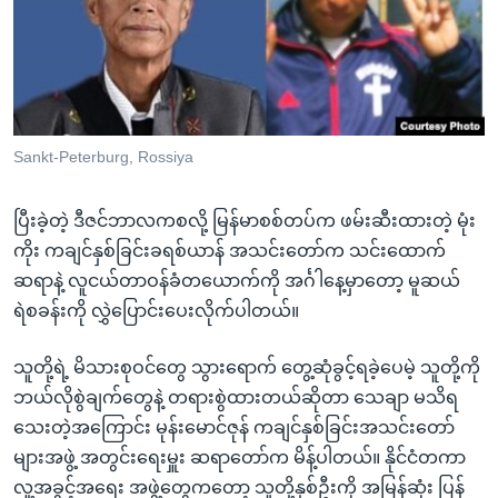
အ
သုတပဒေသာ အင်္ဂလိပ်စာ
ညွန်း
Learning English
စာမျက်နှာ
သို့
ဗွီအိုအေ လူမှုကွန်ယက်များ
ကျော်
ကြည့်
Sankt-Peterburg, Rossiya
ရန်
ဘာသာစကားများ
ရှာဖွေ
ပြီးခဲ့တဲ့ ဒီဇင်ဘာလကစလို့ မြန်မာစစ်တပ်က ဖမ်းဆီးထားတဲ့ မုံး
ရန်
ကိုး ကချင်နှစ်ခြင်းခရစ်ယာန် အသင်းတော်က သင်းထောက်
နေရာ
ဆရာနဲ့ လူငယ်တာဝန်ခံတယောက်ကို အင်္ဂါနေ့မှာတော့ မူဆယ်
သို့
ရဲစခန်းကို လွှဲပြောင်းပေးလိုက်ပါတယ်။
ကျော်
ရန်
သူတို့ရဲ့ မိသားစုဝင်တွေ သွားရောက် တွေ့ဆုံခွင့်ရခဲ့ပေမဲ့ သူတို့ကို
ဘယ်လိုစွဲချက်တွေနဲ့ တရားစွဲထားတယ်ဆိုတာ သေချာ မသိရ
သေးတဲ့အကြောင်း မုန်းမောင်ဇုန် ကချင်နှစ်ခြင်းအသင်းတော်
များအဖွဲ့ အတွင်းရေးမှူး ဆရာတော်က မိန့်ပါတယ်။ နိုင်ငံတကာ
လူ့အခွင့်အရေး အဖွဲ့တွေကတော့ သူတို့နှစ်ဦးကို အမြန်ဆုံး ပြန်