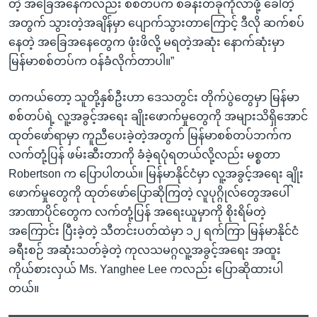
တဲ့ အခြေအနေကလည်း စစ်တပ်က စခန်းတခုကိုလာဖို့ ခေါ်တဲ့
အတွက် သွားတဲ့အချိန်မှာ ပျောက်သွားတာကြောင့် ဒီလို ဆက်စပ်
နေတဲ့ အခြေအနေတွေက ဖုံးဖိလို့ မရတဲ့အဆုံး နောက်ဆုံးမှာ
မြန်မာစစ်တပ်က ဝန်ခံလိုက်တာပါ။”
တကယ်တော့ သူတို့နှစ်ဦးဟာ ဒေသတွင်း တိုက်ပွဲတွေမှာ မြန်မာ
စစ်တပ်ရဲ့ လူ့အခွင့်အရေး ချိုးဖောက်မှုတွေကို အများသိရှိအောင်
ထုတ်ဖော်ရာမှာ ကူညီပေးခဲ့တဲ့အတွက် မြန်မာစစ်တပ်ဘက်က
လက်တုံ့ပြန် ဖမ်းဆီးတာကို ခံခဲ့ရပုံရတယ်လို့လည်း မစ္စတာ
Robertson က ပြောပါတယ်။ မြန်မာနိုင်ငံမှာ လူ့အခွင့်အရေး ချိုး
ဖောက်မှုတွေကို ထုတ်ဖော်ပြောဆိုကြတဲ့ လူပုဂ္ဂိုလ်တွေအပေါ်
အာဏာပိုင်တွေက လက်တုံ့ပြန် အရေးယူမှာကို စိုးရိမ်တဲ့
အကြောင်း ပြီးခဲ့တဲ့ သီတင်းပတ်ထဲမှာ ၁၂ ရက်ကြာ မြန်မာနိုင်ငံ
ခရီးစဉ် အဆုံးသတ်ခဲ့တဲ့ ကုလသမဂ္ဂလူ့အခွင့်အရေး အထူး
ကိုယ်စားလှယ် Ms. Yanghee Lee ကလည်း ပြောဆိုထားပါ
တယ်။