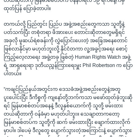
တယ်ဆိုတာကို မြန်မာစစ်တပ်က ဇန်နဝါရီလ ၁၉ ရက်နေ့ကမှ
ထုတ်ပြန် ပြောခဲ့တာပါ။
တကယ်လို့ ပြည်တွင်း ပြည်ပ အဖွဲ့အစည်းတွေကသာ သူတို့နဲ့
ပတ်သက်ပြီး တစုံတရာ ဖိအားပေး တောင်းဆိုတာတွေမရှိရင်
အခုလို မူဆယ်ရဲစခန်းကို လွှဲပြောင်းပေးတဲ့ အခြေအနေတောင်
ဖြစ်လာနိုင်မှာ မဟုတ်ဘူးလို့ နိုင်ငံတကာ လူ့အခွင့်အရေး စောင့်
ကြည့်လေ့လာရေး အဖွဲ့တခု ဖြစ်တဲ့ Human Rights Watch အဖွဲ့
ရဲ့ အာရှရေးရာ ဒုတိယညွှန်ကြားရေးမှူး Phil Robertson က ပြော
ပါတယ်။
“ကချင်ပြည်နယ်အတွင်းက ဒေသခံအဖွဲ့အစည်းတွေနဲ့အတူ
ပူးပေါင်းပြီး ဒီကိစ္စကို ကျနော်တို့ဘက်ကသာ မဖော်ထုတ်ခဲ့ဘူးဆို
ရင် မြန်မာစစ်တပ်အနေနဲ့ ဒီလူနှစ်ယောက်ကို သူတို့ ဖမ်းထား
တယ်ဆိုတာကို ဝန်ခံမှာ မဟုတ်ပါဘူး။ သေချာတာကတော့
မြန်မာစစ်တပ်က သူတို့ကို ဆက် ဖမ်းထားပြီး ဖျောက်ထားလိုက်
မှာပါ။ ဒါပေမဲ့ ဒီလူတွေ ပျောက်သွားတဲ့အကြောင်းနဲ့ ပျောက်သွား