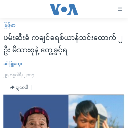
သုံး
ရ
လွယ်ကူ
မြန်မာ
မူလစာမျက်နှာ
စေ
ဖမ်းဆီးခံ ကချင်ခရစ်ယာန်သင်းထောက် ၂
မြန်မာ
သည့်
ဦး မိသားစုနဲ့ တွေ့ခွင့်ရ
ကမ္ဘာ့သတင်းများ
Link
ဗွီဒီယို
နိုင်ငံတကာ
ခင်ဖြူထွေး
များ
သတင်းလွတ်လပ်ခွင့်
အမေရိကန်
၂၅ ဇန္နဝါရီ၊ ၂၀၁၇
ပင်မ
ရပ်ဝန်းတခု လမ်းတခု အလွန်
တရုတ်
အကြောင်းအရာ
မျှဝေပါ
သို့
အင်္ဂလိပ်စာလေ့လာမယ်
အစ္စရေး-ပါလက်စတိုင်း
ကျော်
အပတ်စဉ်ကဏ္ဍများ
အမေရိကန်သုံးအီဒီယံ
ကြည့်
ရေဒီယိုနှင့်ရုပ်သံ အချက်အလက်များ
မကြေးမုံရဲ့ အင်္ဂလိပ်စာ
ရေဒီယို
ရန်
ပင်မ
ရေဒီယို/တီဗွီအစီအစဉ်
ရုပ်ရှင်ထဲက အင်္ဂလိပ်စာ
တီဗွီ