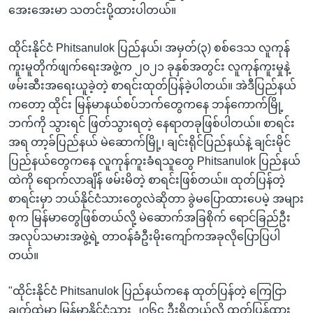
အေးအေးမာ သတင်းပို့ထားပါတယ်။
ထိုင်းနိုင်ငံ Phitsanulok ပြည်နယ်၊ အမှတ်(၃) စစ်ဒေသ လူကုန်
ကူးမူတိုက်ဖျက်ရေးအဖွဲ့က ၂၀၂၁ ခုနှစ်အတွင်း လူကုန်ကူးမှုနဲ့
ဖမ်းဆီးအရေးယူခဲ့တဲ့ စာရင်းထုတ်ပြန်ခဲ့ပါတယ်။ အဲဒီပြည်နယ်
ကတော့ ထိုင်း မြန်မာနယ်စပ်ဘက်တွေကနေ ဘန်ကောက်မြို့
ဘက်ကို သွားရင် ဖြတ်သွားရတဲ့ နေရာတခုဖြစ်ပါတယ်။ စာရင်း
အရ တာ့ခ်ပြည်နယ် မဲဆောက်မြို့၊ ချင်းရိုင်ပြည်နယ်နဲ့ ချင်းမိုင်
ပြည်နယ်တွေကနေ လူကုန်ကူးခံရသူတွေ Phitsanulok ပြည်နယ်
ထဲကို ရောက်လာချိန် ဖမ်းမိတဲ့ စာရင်းဖြစ်တယ်။ ထုတ်ပြန်တဲ့
စာရင်းမှာ ဘယ်နိုင်ငံသားတွေလဲဆိုတာ ခွဲမပြောထားပေမဲ့ အများ
စုက မြန်မာတွေဖြစ်တယ်လို့ မဲဆောက်အခြစိုက် ရောင်ခြည်ဦး
အလုပ်သမားအဖွဲ့ရဲ့ တာဝန်ခံဦးမိုးကျော်ကအခုလိုပြောပြပါ
တယ်။
"ထိုင်းနိုင်ငံ Phitsanulok ပြည်နယ်ကနေ ထုတ်ပြန်တဲ့ ကြေငြာ
ချက်ထဲမှာ မြန်မာနိုင်ငံသား ၂၇၆၄ ဦးရှိတယ်လို့ ထုတ်ပြန်ထား