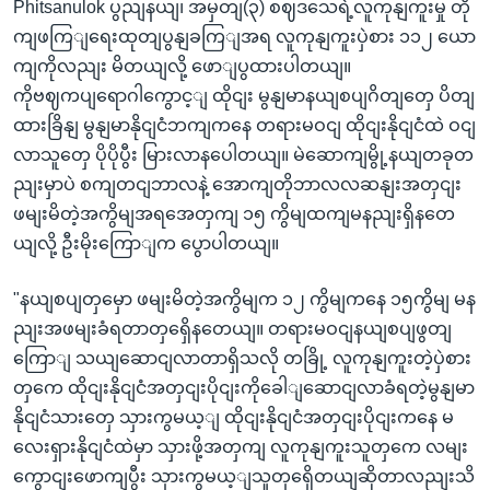
Phitsanulok ပွညျနယျ၊ အမှတျ(၃) စဈဒသေရဲ့လူကုနျကူးမှု တို
ကျဖကြျရေးထုတျပွနျခကြျအရ လူကုနျကူးပှဲစား ၁၁၂ ယော
ကျကိုလညျး မိတယျလို့ ဖောျပွထားပါတယျ။
ကိုဗဈကပျရောဂါကွောင့ျ ထိုငျး မွနျမာနယျစပျဂိတျတှေ ပိတျ
ထားခြိနျ မွနျမာနိုငျငံဘကျကနေ တရားမဝငျ ထိုငျးနိုငျငံထဲ ဝငျ
လာသူတှေ ပိုပိုပွီး မြားလာနပေါတယျ။ မဲဆောကျမွို့နယျတခုတ
ညျးမှာပဲ စကျတငျဘာလနဲ့ အောကျတိုဘာလလဆနျးအတှငျး
ဖမျးမိတဲ့အကွိမျအရအေတှကျ ၁၅ ကွိမျထကျမနညျးရှိနတေ
ယျလို့ ဦးမိုးကြောျက ပွောပါတယျ။
"နယျစပျတှမှော ဖမျးမိတဲ့အကွိမျက ၁၂ ကွိမျကနေ ၁၅ကွိမျ မန
ညျးအဖမျးခံရတာတှရှေိနတေယျ။ တရားမဝငျနယျစပျဖွတျ
ကြောျ သယျဆောငျလာတာရှိသလို တခြို့ လူကုနျကူးတဲ့ပှဲစား
တှကေ ထိုငျးနိုငျငံအတှငျးပိုငျးကိုခေါျဆောငျလာခံရတဲ့မွနျမာ
နိုငျငံသားတှေ သှားကွမယ့ျ ထိုငျးနိုငျငံအတှငျးပိုငျးကနေ မ
လေးရှားနိုငျငံထဲမှာ သှားဖို့အတှကျ လူကုနျကူးသူတှကေ လမျး
ကွောငျးဖောကျပွီး သှားကွမယ့ျသူတှရှေိတယျဆိုတာလညျးသိ