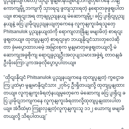
ပွညျနယျကတော့ ထိုငျး မွနျမာနယျစပျဘကျတှကေနေ ဘနျ
ကောကျမွို့ဘကျကို သှားရငျ ဖွတျသှားရတဲ့ နရောတခုဖွဈပါတ
ယျ။ စာရငျးအရ တာ့ချပွညျနယျ မဲဆောကျမွို့၊ ခငြျးရိုငျပွညျ
နယျနဲ့ ခငြျးမိုငျပွညျနယျတှကေနေ လူကုနျကူးခံရသူတှေ
Phitsanulok ပွညျနယျထဲကို ရောကျလာခြိနျ ဖမျးမိတဲ့ စာရငျး
ဖွဈတယျ။ ထုတျပွနျတဲ့ စာရငျးမှာ ဘယျနိုငျငံသားတှလေဲဆို
တာ ခှဲမပွောထားပမေဲ့ အမြားစုက မွနျမာတှဖွေဈတယျလို့ မဲ
ဆောကျအခွစိုကျ ရောငျခွညျဦးအလုပျသမားအဖှဲ့ရဲ့ တာဝနျခံ
ဦးမိုးကြောျကအခုလိုပွောပွပါတယျ။
"ထိုငျးနိုငျငံ Phitsanulok ပွညျနယျကနေ ထုတျပွနျတဲ့ ကွငွောခ
ကြျထဲမှာ မွနျမာနိုငျငံသား ၂၇၆၄ ဦးရှိတယျလို့ ထုတျပွနျထား
တယျ။ လူကုနျကူးခံရတဲ့နယျမွတှေကေ မဲဆောကျ ခငြျးရိုငျ ခ
ငြျးမိုငျဘကျကနေ လူကုနျကူးခံရတာလို့ထုတျပွနျထားပါတ
ယျ။ အဲဒီထဲမှာ ကြူးလှနျတဲ့လူကုနျကူးသူ ၁၁၂ ယောကျ ဖမျးမိ
တယျလို့ သိရပါတယျ"