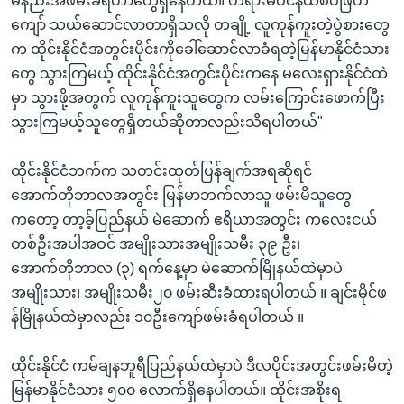
မနည်းအဖမ်းခံရတာတွေရှိနေတယ်။ တရားမဝင်နယ်စပ်ဖြတ်
ကျော် သယ်ဆောင်လာတာရှိသလို တချို့ လူကုန်ကူးတဲ့ပွဲစားတွေ
က ထိုင်းနိုင်ငံအတွင်းပိုင်းကိုခေါ်ဆောင်လာခံရတဲ့မြန်မာနိုင်ငံသား
တွေ သွားကြမယ့် ထိုင်းနိုင်ငံအတွင်းပိုင်းကနေ မလေးရှားနိုင်ငံထဲ
မှာ သွားဖို့အတွက် လူကုန်ကူးသူတွေက လမ်းကြောင်းဖောက်ပြီး
သွားကြမယ့်သူတွေရှိတယ်ဆိုတာလည်းသိရပါတယ်"
ထိုင်းနိုင်ငံဘက်က သတင်းထုတ်ပြန်ချက်အရဆိုရင်
အောက်တိုဘာလအတွင်း မြန်မာဘက်လာသူ ဖမ်းမိသူတွေ
ကတော့ တာ့ခ့်ပြည်နယ် မဲဆောက် ဧရိယာအတွင်း ကလေးငယ်
တစ်ဦးအပါအဝင် အမျိုးသားအမျိုးသမီး ၃၉ ဦး၊
အောက်တိုဘာလ (၃) ရက်နေ့မှာ မဲဆောက်မြိုနယ်ထဲမှာပဲ
အမျိုးသား၊ အမျိုးသမီး၂၀ ဖမ်းဆီးခံထားရပါတယ် ။ ချင်းမိုင်ဖ
န်မြိုနယ်ထဲမှာလည်း ၁၀ဦးကျော်ဖမ်းခံရပါတယ် ။
ထိုင်းနိုင်ငံ ကမ်ချနဘူရီပြည်နယ်ထဲမှာပဲ ဒီလပိုင်းအတွင်းဖမ်းမိတဲ့
မြန်မာနိုင်ငံသား ၅၀၀ လောက်ရှိနေပါတယ်။ ထိုင်းအစိုးရ