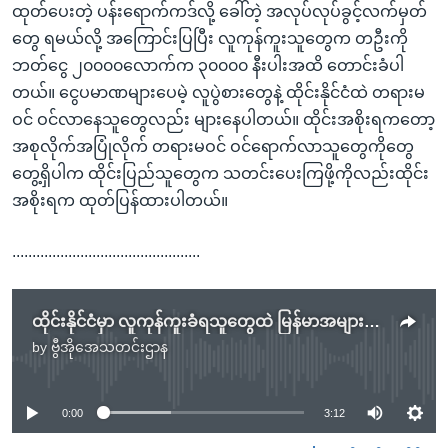
ထုတ်ပေးတဲ့ ပန်းရောက်ကဒ်လို့ ခေါ်တဲ့ အလုပ်လုပ်ခွင့်လက်မှတ်
တွေ ရမယ်လို့ အကြောင်းပြပြီး လူကုန်ကူးသူတွေက တဦးကို
ဘတ်ငွေ ၂၀၀၀၀လောက်က ၃၀၀၀၀ နီးပါးအထိ တောင်းခံပါ
တယ်။ ငွေပမာဏများပေမဲ့ လူပွဲစားတွေနဲ့ ထိုင်းနိုင်ငံထဲ တရားမ
ဝင် ဝင်လာနေသူတွေလည်း များနေပါတယ်။ ထိုင်းအစိုးရကတော့
အစုလိုက်အပြုံလိုက် တရားမဝင် ဝင်ရောက်လာသူတွေကိုတွေ
တွေ့ရှိပါက ထိုင်းပြည်သူတွေက သတင်းပေးကြဖို့ကိုလည်းထိုင်း
အစိုးရက ထုတ်ပြန်ထားပါတယ်။
...............................................
ထိုင်းနိုင်ငံမှာ လူကုန်ကူးခံရသူတွေထဲ မြန်မာအများအပြားပါဝင်
by
ဗွီအိုအေသတင်းဌာန
No media source currently available
0:00
3:12