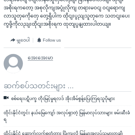
အစိုးရကတော့ အစုလိုကျအပွုံလိုကျ တရားမဝငျ ဝငျရောကျ
လာသူတှကေိုတှေ တှေ့ရှိပါက ထိုငျးပွညျသူတှကေ သတငျးပေး
ကွဖို့ကိုလညျးထိုငျးအစိုးရက ထုတျပွနျထားပါတယျ။
မျှဝေပါ
Follow us
အေးအေးမာ
ဆက်စပ်သတင်းများ ...
စစ်ရေးပဋိပက္ခ တိုးမြင့်မှုရလဒ် အိုးအိမ်စွန့်ပြေးကြရသူပိုများ
ထိုင်းနိုင်ငံတွင်း နယ်မြေကျော် အလုပ်ရှာတဲ့ မြန်မာလုပ်သားများ ဖမ်းဆီးခံ
ရ
ထိုင်းနိုင်ငံ ဆောက်လက်စတံတား ပြိုကျလို့ မြန်မာအလုပ်သမားတချို့