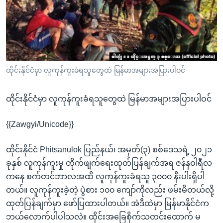
အ
သုတပဒေသာ အင်္ဂလိပ်စာ
ညွန်း
Learning English
စာမျက်နှာ
သို့
ဗွီအိုအေ လူမှုကွန်ယက်များ
ကျော်
ကြည့်
ထိုင်းနိုင်ငံမှာ လူကုန်ကူးခံရသူတွေထဲ မြန်မာအများအပြားပါဝင်
ရန်
ဘာသာစကားများ
ရှာဖွေ
ထိုင်းနိုင်ငံမှာ လူကုန်ကူးခံရသူတွေထဲ မြန်မာအများအပြားပါဝင်
ရန်
နေရာ
{{Zawgyi/Unicode}}
သို့
ထိုင်းနိုင်ငံ Phitsanulok ပြည်နယ်၊ အမှတ်(၃) စစ်ဒေသရဲ့ ၂၀၂၁
ကျော်
ခုနှစ် လူကုန်ကူးမှု တိုက်ဖျက်ရေးထုတ်ပြန်ချက်အရ ဇန်နဝါရီလ
ရန်
ကနေ စက်တင်ဘာလအထိ လူကုန်ကူးခံရသူ ၃၀၀၀ နီးပါးရှိပါ
တယ်။ လူကုန်ကူးခဲ့တဲ့ ပွဲစား ၁၀၀ ကျော်ကိုလည်း ဖမ်းမိတယ်လို့
ထုတ်ပြန်ချက်မှာ ဖော်ပြထားပါတယ်။ အဲဒီထဲမှာ မြန်မာနိုင်ငံက
ဘယ်လောက်ပါပါသလဲ။ ထိုင်းအခြေစိုက်သတင်းထောက် မ