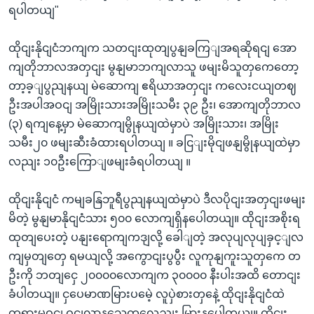
ရပါတယျ"
ထိုငျးနိုငျငံဘကျက သတငျးထုတျပွနျခကြျအရဆိုရငျ အော
ကျတိုဘာလအတှငျး မွနျမာဘကျလာသူ ဖမျးမိသူတှကေတော့
တာ့ခ့ျပွညျနယျ မဲဆောကျ ဧရိယာအတှငျး ကလေးငယျတဈ
ဦးအပါအဝငျ အမြိုးသားအမြိုးသမီး ၃၉ ဦး၊ အောကျတိုဘာလ
(၃) ရကျနေ့မှာ မဲဆောကျမွိုနယျထဲမှာပဲ အမြိုးသား၊ အမြိုး
သမီး၂၀ ဖမျးဆီးခံထားရပါတယျ ။ ခငြျးမိုငျဖနျမွိုနယျထဲမှာ
လညျး ၁၀ဦးကြောျဖမျးခံရပါတယျ ။
ထိုငျးနိုငျငံ ကမျခနြဘူရီပွညျနယျထဲမှာပဲ ဒီလပိုငျးအတှငျးဖမျး
မိတဲ့ မွနျမာနိုငျငံသား ၅၀၀ လောကျရှိနပေါတယျ။ ထိုငျးအစိုးရ
ထုတျပေးတဲ့ ပနျးရောကျကဒျလို့ ခေါျတဲ့ အလုပျလုပျခှင့ျလ
ကျမှတျတှေ ရမယျလို့ အကွောငျးပွပွီး လူကုနျကူးသူတှကေ တ
ဦးကို ဘတျငှေ ၂၀၀၀၀လောကျက ၃၀၀၀၀ နီးပါးအထိ တောငျး
ခံပါတယျ။ ငှပေမာဏမြားပမေဲ့ လူပှဲစားတှနေဲ့ ထိုငျးနိုငျငံထဲ
တရားမဝငျ ဝငျလာနသေူတှလေညျး မြားနပေါတယျ။ ထိုငျး