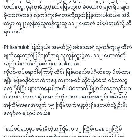
တယ်။ လူကုန်ကူးခံရတဲ့နယ်မြေတွေက မဲဆောက် ချင်းရိုင် ချင်း
မိုင်ဘက်ကနေ လူကုန်ကူးခံရတာလို့ထုတ်ပြန်ထားပါတယ်။ အဲဒီ
ထဲမှာ ကျူးလွန်တဲ့လူကုန်ကူးသူ ၁၁၂ ယောက် ဖမ်းမိတယ်လို့ သိ
ရပါတယ်"
Phitsanulok ပြည်နယ်၊ အမှတ်(၃) စစ်ဒေသရဲ့လူကုန်ကူးမှု တိုက်
ဖျက်ရေးထုတ်ပြန်ချက်အရ လူကုန်ကူးပွဲစား ၁၁၂ ယောက်ကို
လည်း မိတယ်လို့ ဖော်ပြထားပါတယ်။
ကိုဗစ်ကပ်ရောဂါကြောင့် ထိုင်း မြန်မာနယ်စပ်ဂိတ်တွေ ပိတ်ထား
ချိန် မြန်မာနိုင်ငံဘက်ကနေ တရားမဝင် ထိုင်းနိုင်ငံထဲ ဝင်လာသူ
တွေ ပိုပိုပြီး များလာနေပါတယ်။ မဲဆောက်မြို့နယ်တခုတည်းမှာ
ပဲ စက်တင်ဘာလနဲ့ အောက်တိုဘာလလဆန်းအတွင်း ဖမ်းမိတဲ့
အကြိမ်အရေအတွက် ၁၅ ကြိမ်ထက်မနည်းရှိနေတယ်လို့ ဦးမိုး
ကျော်က ပြောပါတယ်။
"နယ်စပ်တွေမှာ ဖမ်းမိတဲ့အကြိမ်က ၁၂ ကြိမ်ကနေ ၁၅ကြိမ်