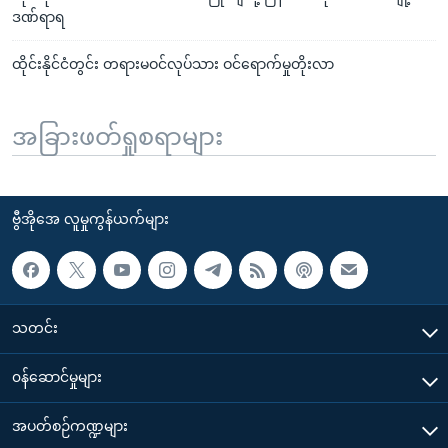
ဒဏ်ရာရ
ထိုင်းနိုင်ငံတွင်း တရားမဝင်လုပ်သား ဝင်ရောက်မှုတိုးလာ
အခြားဖတ်ရှုစရာများ
ဗွီအိုအေ လူမှုကွန်ယက်များ
သတင်း
၀န်ဆောင်မှုများ
အပတ်စဉ်ကဏ္ဍများ