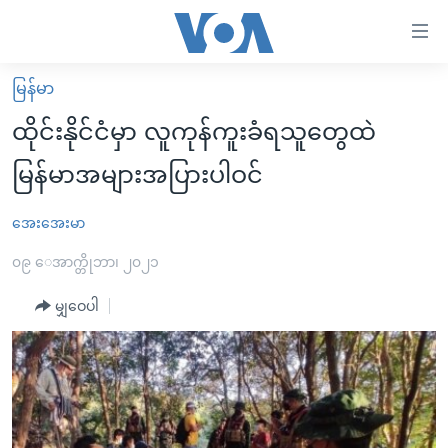
သုံး
ရ
လွယ်ကူ
မြန်မာ
မူလစာမျက်နှာ
စေ
ထိုင်းနိုင်ငံမှာ လူကုန်ကူးခံရသူတွေထဲ
မြန်မာ
သည့်
မြန်မာအများအပြားပါဝင်
ကမ္ဘာ့သတင်းများ
Link
ဗွီဒီယို
နိုင်ငံတကာ
အေးအေးမာ
များ
သတင်းလွတ်လပ်ခွင့်
အမေရိကန်
၀၉ ေအာက္တိုဘာ၊ ၂၀၂၁
ပင်မ
ရပ်ဝန်းတခု လမ်းတခု အလွန်
တရုတ်
အကြောင်းအရာ
မျှဝေပါ
သို့
အင်္ဂလိပ်စာလေ့လာမယ်
အစ္စရေး-ပါလက်စတိုင်း
ကျော်
အပတ်စဉ်ကဏ္ဍများ
အမေရိကန်သုံးအီဒီယံ
ကြည့်
ရေဒီယိုနှင့်ရုပ်သံ အချက်အလက်များ
မကြေးမုံရဲ့ အင်္ဂလိပ်စာ
ရေဒီယို
ရန်
ပင်မ
ရေဒီယို/တီဗွီအစီအစဉ်
ရုပ်ရှင်ထဲက အင်္ဂလိပ်စာ
တီဗွီ