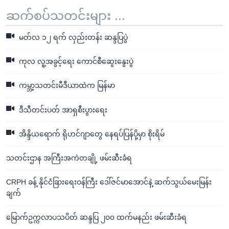
ဆက်စပ်သတင်းများ ...
မတ်လ ၁၂ ရက် လှည်းတန်း ဆန္ဒပြပွဲ
ကုလ လူ့အခွင့်ရေး ကောင်စီဆွေးနွေးပွဲ
ကမ္ဘာ့သတင်းမီဒီယာထဲက မြန်မာ
ဒီသီတင်းပတ် အာရှစီးပွားရေး
အိန္ဒိယရောက် ရိုဟင်ဂျာတွေ နေရပ်ပြန်ပို့မှာ စိုးရိမ်
သတင်းဌာန အကြီးအကဲတချို့ ဖမ်းဆီးခံရ
CRPH ခန့် နိုင်ငံခြားရေးဝန်ကြီး ဒေါ်ဇင်မာအောင်နဲ့ ဆက်သွယ်မေးမြန်း
ချက်
မြောက်ဥက္ကလာပသပိတ် ဆန္ဒပြ ၂၀၀ ထက်မနည်း ဖမ်းဆီးခံရ