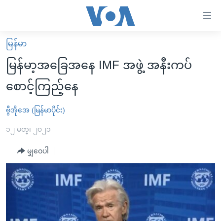
သုံး
ရ
လွယ်ကူ
မြန်မာ
မူလစာမျက်နှာ
စေ
မြန်မာ့အခြေအနေ IMF အဖွဲ့ အနီးကပ်
မြန်မာ
သည့်
စောင့်ကြည့်နေ
ကမ္ဘာ့သတင်းများ
Link
ဗွီဒီယို
နိုင်ငံတကာ
ဗွီအိုအေ (မြန်မာပိုင်း)
များ
သတင်းလွတ်လပ်ခွင့်
အမေရိကန်
၁၂ မတ္၊ ၂၀၂၁
ပင်မ
ရပ်ဝန်းတခု လမ်းတခု အလွန်
တရုတ်
အကြောင်းအရာ
မျှဝေပါ
သို့
အင်္ဂလိပ်စာလေ့လာမယ်
အစ္စရေး-ပါလက်စတိုင်း
ကျော်
အပတ်စဉ်ကဏ္ဍများ
အမေရိကန်သုံးအီဒီယံ
ကြည့်
ရေဒီယိုနှင့်ရုပ်သံ အချက်အလက်များ
မကြေးမုံရဲ့ အင်္ဂလိပ်စာ
ရေဒီယို
ရန်
ပင်မ
ရေဒီယို/တီဗွီအစီအစဉ်
ရုပ်ရှင်ထဲက အင်္ဂလိပ်စာ
တီဗွီ