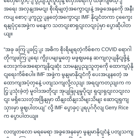
တှေေ‌ကွောင့ျ ပွညျသူလူထုနဲ့ စီးပှားရေးကို ထိခိုကျမယ့ျ
အရေး အလှနျအမငျး စိုးရိမျတဲ့အကွောငျးနဲ့ အခွအေနကေို အနီး
ကပျ စောင့ျကွည့ျနတေဲ့အကွောငျး IMF နိုငျငံတကာ ငှကွေေး
ရနျပုံငှအေဖှဲ့က မနေ့က သတငျးစာရှငျးလငျးပှဲမှာ ပွောဆိုပါတ
ယျ။
“အခု ခကြျခငြျး အဓိက စိုးရိမျရတဲ့ကိစ်စက COVID ရောဂါ
တိုကျဖကြျရေး ကွိုးပမျးမှုတှေ မဖွဈမနေ ဆကျလုပျနိုငျဖို့နဲ့
ဘေးဒုက်ခအရောကျနိုငျဆုံး သာမနျပွညျသူတှကေို ထောကျပံ့နို
ငျရေးကိစ်စပါ။ IMF အဖှဲ့က မွနျမာနိုငျငံကို ပေးအပျနတေဲ့ အ
ထောကျအပံ့တှနေဲ့ ပတျသကျလို့လညျး အရငျကတညျးက က
ငြ့ျသုံးခဲ့တဲ့ မူဝါဒအတိုငျး အုပျခြုပျမှုပိုငျး ရှငျးရှငျးလငျးလ
ငျး မရှိသေးတဲ့အခြိနျမှာ ထိနျးထိနျးသိမျးသိမျး ဆောငျရှကျ
သှားမှာ ဖွဈပါတယျ" လို့ IMF ပွောခှင့ျရပုဂ်ဂိုလျ Gerry Rice
က ပွောပါတယျ။
လတျတလော မရမေရာ အခွအေနမှော မွနျမာနိုငျငံနဲ့ ပတျသကျ