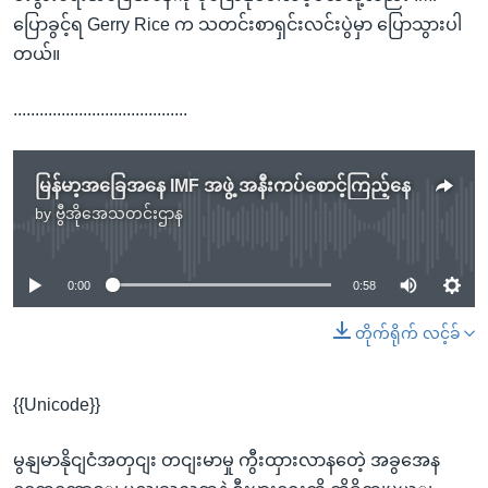
ပြောခွင့်ရ Gerry Rice က သတင်းစာရှင်းလင်းပွဲမှာ ပြောသွားပါ
တယ်။
........................................
မြန်မာ့အခြေအနေ IMF အဖွဲ့ အနီးကပ်စောင့်ကြည့်နေ
by
ဗွီအိုအေသတင်းဌာန
No media source currently available
0:00
0:58
တိုက်ရိုက် လင့်ခ်
{{Unicode}}
မွနျမာနိုငျငံအတှငျး တငျးမာမှု ကွီးထှားလာနတေဲ့ အခွအေန