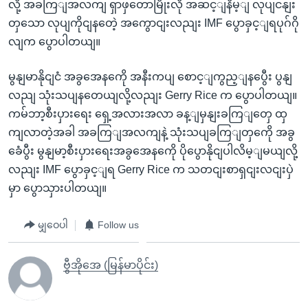
လို့ အခကြျအလကျ ရှာဖှတောမြိုးလို အဆင့ျနိမ့ျ လုပျငနျး
တှသော လုပျကိုငျနတေဲ့ အကွောငျးလညျး IMF ပွောခှင့ျရပုဂ်ဂို
လျက ပွောပါတယျ။
မွနျမာနိုငျငံ အခွအေနကေို အနီးကပျ စောင့ျကွည့ျနပွေီး ပွနျ
လညျ သုံးသပျနတေယျလို့လညျး Gerry Rice က ပွောပါတယျ။
ကမ်ဘာ့စီးပှားရေး ရှေ့အလားအလာ ခန့ျမှနျးခကြျတှေ ထှ
ကျလာတဲ့အခါ အခကြျအလကျနဲ့ သုံးသပျခကြျတှကေို အခွ
ခေံပွီး မွနျမာ့စီးပှားရေးအခွအေနကေို ပိုပွောနိုငျပါလိမ့ျမယျလို့
လညျး IMF ပွောခှင့ျရ Gerry Rice က သတငျးစာရှငျးလငျးပှဲ
မှာ ပွောသှားပါတယျ။
မျှဝေပါ
Follow us
ဗွီအိုအေ (မြန်မာပိုင်း)