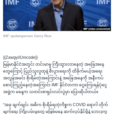
အ
သုတပဒေသာ အင်္ဂလိပ်စာ
ညွန်း
Learning English
စာမျက်နှာ
သို့
ဗွီအိုအေ လူမှုကွန်ယက်များ
ကျော်
ကြည့်
IMF spokesperson Gerry Rice
ရန်
ဘာသာစကားများ
ရှာဖွေ
ရန်
{{Zawgyi/Unicode}}
နေရာ
မြန်မာနိုင်ငံအတွင်း တင်းမာမှု ကြီးထွားလာနေတဲ့ အခြေအနေ
သို့
တွေ‌ကြောင့် ပြည်သူလူထုနဲ့ စီးပွားရေးကို ထိခိုက်မယ့်အရေး
ကျော်
အလွန်အမင်း စိုးရိမ်တဲ့အကြောင်းနဲ့ အခြေအနေကို အနီးကပ်
ရန်
စောင့်ကြည့်နေတဲ့အကြောင်း IMF နိုင်ငံတကာ ငွေကြေးရန်ပုံငွေ
အဖွဲ့က မနေ့က သတင်းစာရှင်းလင်းပွဲမှာ ပြောဆိုပါတယ်။
“အခု ချက်ချင်း အဓိက စိုးရိမ်ရတဲ့ကိစ္စက COVID ရောဂါ တိုက်
ဖျက်ရေး ကြိုးပမ်းမှုတွေ မဖြစ်မနေ ဆက်လုပ်နိုင်ဖို့နဲ့ ဘေးဒုက္ခ