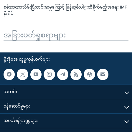
စစ်အာဏာသိမ်းပြီးတင်းမာမှုကြောင့် မြန်မာ့စီးပါွးထိခိုက်မည့်အရေး IMF
စိုးရိမ်
အခြားဖတ်ရှုစရာများ
ဗွီအိုအေ လူမှုကွန်ယက်များ
သတင်း
၀န်ဆောင်မှုများ
အပတ်စဉ်ကဏ္ဍများ