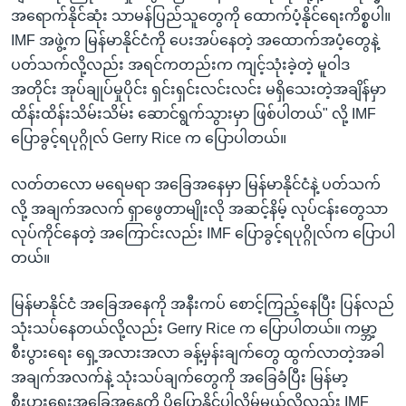
အရောက်နိုင်ဆုံး သာမန်ပြည်သူတွေကို ထောက်ပံ့နိုင်ရေးကိစ္စပါ။
IMF အဖွဲ့က မြန်မာနိုင်ငံကို ပေးအပ်နေတဲ့ အထောက်အပံ့တွေနဲ့
ပတ်သက်လို့လည်း အရင်ကတည်းက ကျင့်သုံးခဲ့တဲ့ မူဝါဒ
အတိုင်း အုပ်ချုပ်မှုပိုင်း ရှင်းရှင်းလင်းလင်း မရှိသေးတဲ့အချိန်မှာ
ထိန်းထိန်းသိမ်းသိမ်း ဆောင်ရွက်သွားမှာ ဖြစ်ပါတယ်" လို့ IMF
ပြောခွင့်ရပုဂ္ဂိုလ် Gerry Rice က ပြောပါတယ်။
လတ်တလော မရေမရာ အခြေအနေမှာ မြန်မာနိုင်ငံနဲ့ ပတ်သက်
လို့ အချက်အလက် ရှာဖွေတာမျိုးလို အဆင့်နိမ့် လုပ်ငန်းတွေသာ
လုပ်ကိုင်နေတဲ့ အကြောင်းလည်း IMF ပြောခွင့်ရပုဂ္ဂိုလ်က ပြောပါ
တယ်။
မြန်မာနိုင်ငံ အခြေအနေကို အနီးကပ် စောင့်ကြည့်နေပြီး ပြန်လည်
သုံးသပ်နေတယ်လို့လည်း Gerry Rice က ပြောပါတယ်။ ကမ္ဘာ့
စီးပွားရေး ရှေ့အလားအလာ ခန့်မှန်းချက်တွေ ထွက်လာတဲ့အခါ
အချက်အလက်နဲ့ သုံးသပ်ချက်တွေကို အခြေခံပြီး မြန်မာ့
စီးပွားရေးအခြေအနေကို ပိုပြောနိုင်ပါလိမ့်မယ်လို့လည်း IMF