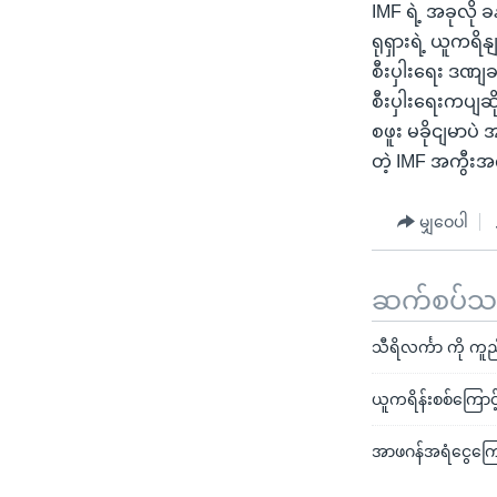
IMF ရဲ့ အခုလို
ရုရှားရဲ့ ယူက
စီးပှါးရေး ဒဏ
စီးပှါးရေးကပျဆ
စဖူး မခိုငျမာပဲ
တဲ့ IMF အကွီး
မျှဝေပါ
ဆက်စပ်သတင
သီရိလင်္ကာ ကို က
ယူကရိန်းစစ်ကြောင့် 
အာဖဂန်အရံငွေကြေး