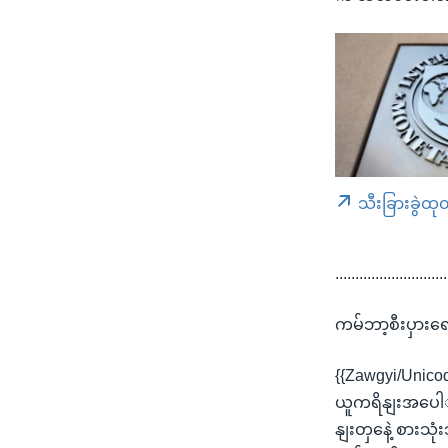
သီးခြားခွဲထု
............................
ကမ်ဘာ့စီးပှားရေ
{{Zawgyi/Unico
ယူကရိနျးအပေါျ
နျးတှနေဲ့ စား