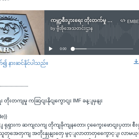
ကမ္ဘာ့စီးပွားရေး တိုးတက်မှု ကျဆင်းနိုင်ကြောင်း IMF ခန့်မှန်း
EMBE
by
ဗွီအိုအေသတင်းဌာန
No media source currently available
0:00
တ်၍ နားဆင်နိုင်ပါသည်။
EMBED
.......................
း တိုးတကျမှု ကဆြငျးနိုငျကွောငျး IMF ခန့ျမှနျး
de}}
 ရုရှားက ဆကျလကျ တိုကျခိုကျနတော၊ ငှကွေေးဖောငျးပှတာ၊ စီးပ
သုံးသူတှအေတှကျ အတိုးနှုနျးတှေ မွင့ျလာတာတှကွေောင့ျ၊ လာမယ့