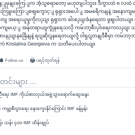
 ခန့ျမှနျးခကြျက အံ့သွစရာတော့ မဟုတျပါဘူး။ ဒီကွားထဲ ၈ လထဲ ဝ
ရိနျးကြူးကြောျစဈကွောင့ျ ရုရှားအပေါျ အမရေိကနျနဲ့ အနောကျ
ျခတျ အရေးယူမှုကိုလညျး ရုရှားက ခါးစညျးခံနရေတာ ဖွဈပါတယ
ိုကျမယ့ျ အန်တရာယျကွုံနရေသလို ကမ်ဘာ့စီးပှါးရေးကလညျး သမို
 အားနညျးနခြေိနျနဲ့ ရငျဆိုငျနရေတယျလို့ ဝါရှငျတနျဒီစီမှာ ကမ်ဘာ့ဘဏျ
အကဲ Kristalina Georgieva က သတိပေးပါတယျ။
Follow us
ပရင့်ထုတ်ရန်
်းများ ...
ူညီရေး IMF ကိုယ်စားလှယ်အဖွဲ့သွားရောက်ဆွေးနွေး
ကမ္ဘာ့စီးပွားရေး နှေးကွေးနိုင်ကြောင်း IMF ခန့်မှန်း
 သန်း ၄၀၀ IMF ထိန်းချုပ်