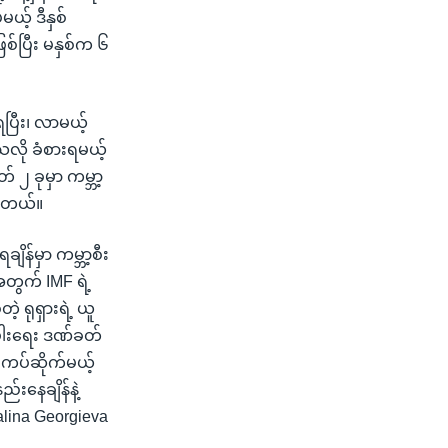
့် ဒီနှစ်
ြစ်ပြီး မနှစ်က ၆
ရပြီး၊ လာမယ့်
သလို ခံစားရမယ့်
၂ ခုမှာ ကမ္ဘာ့
ပါတယ်။
ိန်မှာ ကမ္ဘာ့စီး
အတွက် IMF ရဲ့
့ ရုရှားရဲ့ ယူ
ပွါးရေး ဒဏ်ခတ်
းကပ်ဆိုက်မယ့်
်းနေချိန်နဲ့
talina Georgieva