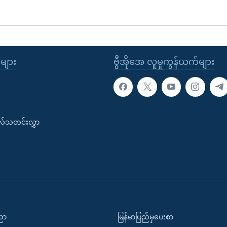
ုများ
ဗွီအိုအေ လူမှုကွန်ယက်များ
းလ်သတင်းလွှာ
ပညာ
မြန်မာပြည်မှပေးစာ