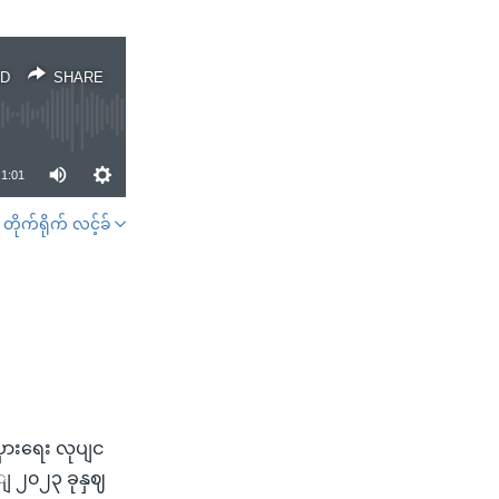
D
SHARE
1:01
တိုက်ရိုက် လင့်ခ်
SHARE
ှားရေး လုပျင
ျ ၂၀၂၃ ခုနှဈ