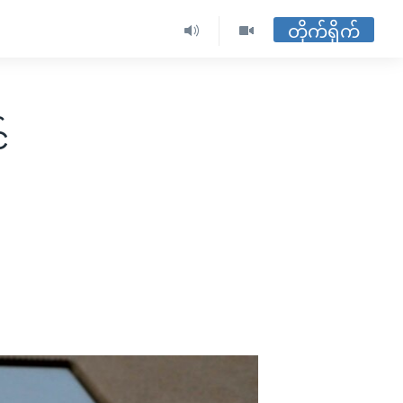
တိုက်ရိုက်
်