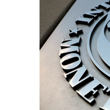
သုတပဒေသာ အင်္ဂလိပ်စာ
အ
ညွန်း
စာမျက်နှာ
သို့
ကျော်
ကြည့်
ရန်
ရှာဖွေ
ရန်
နေရာ
သို့
ကျော်
ရန်