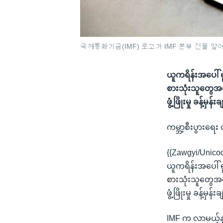
국제통화기금(IMF) 로고가 IMF 본부 건물 앞에
ယူကရိန်းအပေါ် ရ
စားသုံးသူတွေအတွ
ဖွံ့ဖြိုးမှု ခန့
ကမ္ဘာ့စီးပွားရေး 
{{Zawgyi/Unico
ယူကရိန်းအပေါ် ရ
စားသုံးသူတွေအတွ
ဖွံ့ဖြိုးမှု ခန့
IMF က လာမယ့်နှစ်