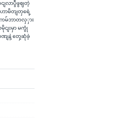
ငျလာပွီဖွဈတဲ့
မဟာမိတျတှရေဲ့
ျ။ ကမ်ဘာတလှှား
ငျးမှာ မကွုံ
နဲ့ တှေ့ဆုံခဲ့