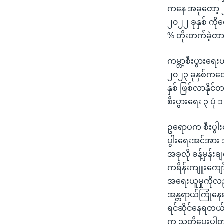
ကနေ အခုတော့ ၂.၇
၂၀၂၂ ခုနှစ် ကို
% တိုးတက်ခဲ့
ကမ္ဘာ့စီးပွားရေး
၂၀၂၃ ခုနှစ်ကတော
နှစ် ဖြစ်လာနို
စီးပွားရေး ၃ ပု
ဥရောပက စီးပွါးရ
ပွါးရေးအင်အား အ
အခုလို ခန့်မှန်
ကရိန်းကျူးကျော
အရေးယူမှုကိုလည
အန္တရာယ်ကြုံနေရသ
ရင်ဆိုင်နေရတယ်လိ
က သတိပေးပါတ