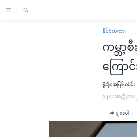
သုံး
ရ
ရှာဖွေ
လွယ်ကူ
မူလစာမျက်နှာ
နိုင်ငံတကာ
ရ
စေ
မြန်မာ
လာ
ကမ္ဘာ့စ
သည့်
ဒ်
ကမ္ဘာ့သတင်းများ
Link
ဗွီဒီယို
နိုင်ငံတကာ
ကြောင်း
များ
သတင်းလွတ်လပ်ခွင့်
အမေရိကန်
ပင်မ
ရပ်ဝန်းတခု လမ်းတခု အလွန်
တရုတ်
ဗွီအိုအေမြန်မာပိုင်း
အကြောင်းအရာ
အင်္ဂလိပ်စာလေ့လာမယ်
အစ္စရေး-ပါလက်စတိုင်း
၁၂ ေအာက္တိုဘာ၊
သို့
အပတ်စဉ်ကဏ္ဍများ
အမေရိကန်သုံးအီဒီယံ
ကျော်
မျှဝေပါ
ကြည့်
ရေဒီယိုနှင့်ရုပ်သံ အချက်အလက်များ
မကြေးမုံရဲ့ အင်္ဂလိပ်စာ
ရေဒီယို
ရန်
ရေဒီယို/တီဗွီအစီအစဉ်
ရုပ်ရှင်ထဲက အင်္ဂလိပ်စာ
တီဗွီ
ပင်မ