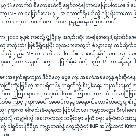
 % လောက်ပဲ ရှိတော့မယ်လို့ မျှော်လင့်ကြောင်းပြောပါတယ်။ ဒါပေမယ
တော့ IMF က မပြောင်းလဲပဲ ၃.၂ % လောက်ရှိမယ်လို့ ခန့်မှန်းထားတာ ဖ
တာထက်တော့ ထက်ဝက်လောက် လျော့နည်းနေဆဲဖြစ်ပါတယ်။
ဟာ ၂၀၀၁ ခုနှစ် ကစလို့ ဖွံ့ဖြိုးမှု အနည်းဆုံး အခြေအနေနဲ့ ရင်ဆိုင်နေ
့ အဆိုးဆုံး ဖြစ်ဖို့ရှိနေပြီး လူအများအတွက် စီးပွားရေး ကပ်ဆိုက်
င်တယ်လို့လည်း IMF က သတိပေးပါတယ်။ လာမယ့် နှစ်ရဲ့ ပထမ ၃ လပတ် 
ံ ၁ ပုံကျော်ဟာ အနှုတ်လက္ခဏာ ပြလိမ့်မယ်လို့လည်း IMF က ခန့်မှန်း
ေးအချက်ချာကျတဲ့ နိုင်ငံတွေ ငွေကြေး အခက်အခဲတွေနဲ့ ရင်ဆိုင်နေရချ
ကြီးဆုံးဖြစ်တဲ့ အမေရိကန်နဲ့ တရုတ်တို့ စီးပွါးရေး ကျဆင်းနေတဲ့ 
းချက်က အံ့သြစရာတော့ မဟုတ်ပါဘူး။ ဒီကြားထဲ ၈ လထဲ ဝင်လာပြီဖြစ်တဲ
်စစ်ကြောင့် ရုရှားအပေါ် အမေရိကန်နဲ့ အနောက်မဟာမိတ်တွေရဲ့ စီး
်း ရုရှားက ခါးစည်းခံနေရတာ ဖြစ်ပါတယ်။ ကမ္ဘာတလွှား စီးပွါးရေ
လို ကမ္ဘာ့စီးပွါးရေးကလည်း သမိုင်းမှာ မကြုံစဖူး မခိုင်မာပဲ အားနည
ု့ ဝါရှင်တန်ဒီစီမှာ ကမ္ဘာ့ဘဏ်နဲ့ တွေ့ဆုံခဲ့တဲ့ IMF အကြီးအကဲ Kris
ယ်။