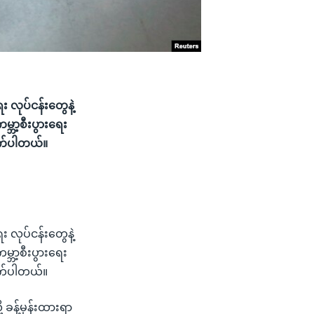
 လုပ်ငန်းတွေနဲ့
္ဘာ့စီးပွားရေး
ျလိုက်ပါတယ်။
 လုပ်ငန်းတွေနဲ့
္ဘာ့စီးပွားရေး
လိုက်ပါတယ်။
 ခန့်မှန်းထားရာ