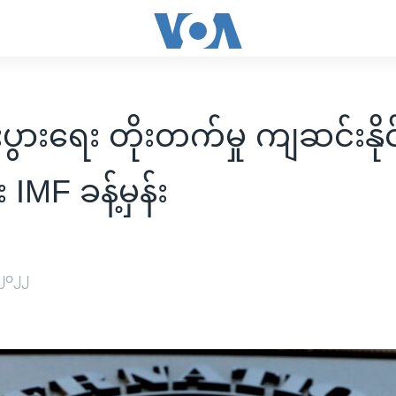
ီးပွားရေး တိုးတက်မှု ကျဆင်းနိုင
 IMF ခန့်မှန်း
 ၂၀၂၂