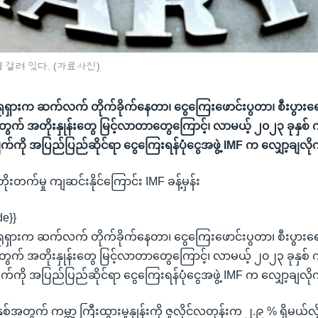
 걸려 있다. (자료사진)
ုရှားက ဆက်လက် တိုက်ခိုက်နေတာ၊ ငွေကြေးဖောင်းပွတာ၊ စီးပွားရေး
က် အတိုးနှုန်းတွေ မြင့်လာတာတွေကြောင့်၊ လာမယ့် ၂၀၂၃ ခုနှစ် ကမ
်မှန်းချက်ကို အပြည်ပြည်ဆိုင်ရာ ငွေကြေးရန်ပုံငွေအဖွဲ့ IMF က လျှော့ခ
တိုးတက်မှု ကျဆင်းနိုင်ကြောင်း IMF ခန့်မှန်း
de}}
ုရှားက ဆက်လက် တိုက်ခိုက်နေတာ၊ ငွေကြေးဖောင်းပွတာ၊ စီးပွားရေး
က် အတိုးနှုန်းတွေ မြင့်လာတာတွေကြောင့်၊ လာမယ့် ၂၀၂၃ ခုနှစ် ကမ
်မှန်းချက်ကို အပြည်ပြည်ဆိုင်ရာ ငွေကြေးရန်ပုံငွေအဖွဲ့ IMF က လျှော့ချ
အတွက် ကမ္ဘာ့ ကြီးထွားမှုနှုန်းကို ဇူလိုင်လတုန်းက ၂.၉ % ရှိမယ်လို့