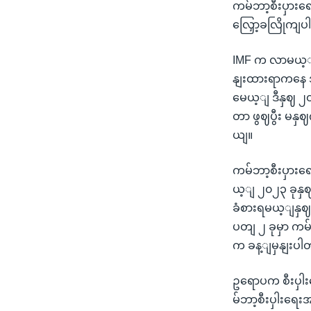
ကမ်ဘာ့စီးပှားရေး
လြှော့ခလြိုကျ
IMF က လာမယ့ျနှ
နျးထားရာကနေ အ
မေယ့ျ ဒီနှဈ ၂၀
တာ ဖွဈပွီး မ
ယျ။
ကမ်ဘာ့စီးပှားရေ
ယ့ျ ၂၀၂၃ ခုနှဈ
ခံစားရမယ့ျနှ
ပတျ ၂ ခုမှာ ကမ
က ခန့ျမှနျးပ
ဥရောပက စီးပှါး
မ်ဘာ့စီးပှါးရေ