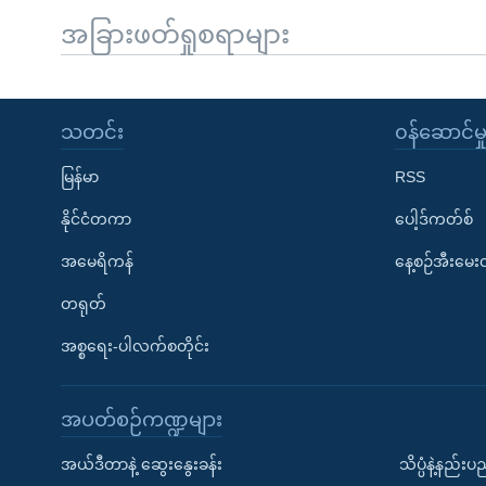
အခြားဖတ်ရှုစရာများ
သတင်း
၀န်ဆောင်မှ
မြန်မာ
RSS
နိုင်ငံတကာ
ပေါ့ဒ်ကတ်စ်
အမေရိကန်
နေ့စဉ်အီးမေ
တရုတ်
အစ္စရေး-ပါလက်စတိုင်း
အပတ်စဉ်ကဏ္ဍများ
အယ်ဒီတာနဲ့ ဆွေးနွေးခန်း
သိပ္ပံနဲ့နည်း