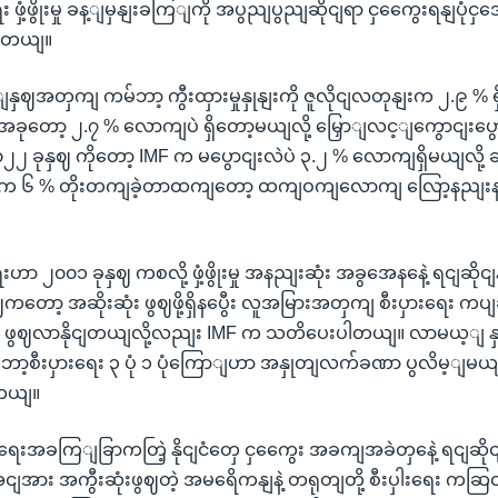
 ဖှံ့ဖွိုးမှု ခန့ျမှနျးခကြျကို အပွညျပွညျဆိုငျရာ ငှကွေေးရနျပုံငှအ
ပါတယျ။
ဈအတှကျ ကမ်ဘာ့ ကွီးထှားမှုနှုနျးကို ဇူလိုငျလတုနျးက ၂.၉ % ရှိ
ခုတော့ ၂.၇ % လောကျပဲ ရှိတော့မယျလို့ မြှောျလင့ျကွောငျးပွ
၂၂ ခုနှဈ ကိုတော့ IMF က မပွောငျးလဲပဲ ၃.၂ % လောကျရှိမယျလို့ 
နှဈက ၆ % တိုးတကျခဲ့တာထကျတော့ ထကျဝကျလောကျ လြော့နညျး
းဟာ ၂၀၀၁ ခုနှဈ ကစလို့ ဖှံ့ဖွိုးမှု အနညျးဆုံး အခွအေနနေဲ့ ရငျဆိုင
ကတော့ အဆိုးဆုံး ဖွဈဖို့ရှိနပွေီး လူအမြားအတှကျ စီးပှားရေး ကပ
ဈ ဖွဈလာနိုငျတယျလို့လညျး IMF က သတိပေးပါတယျ။ လာမယ့ျ န
်ဘာ့စီးပှားရေး ၃ ပုံ ၁ ပုံကြောျဟာ အနှုတျလက်ခဏာ ပွလိမ့ျမယ
ါတယျ။
ရေးအခကြျခြာကတြဲ့ နိုငျငံတှေ ငှကွေေး အခကျအခဲတှနေဲ့ ရငျဆိုင
းအငျအား အကွီးဆုံးဖွဈတဲ့ အမရေိကနျနဲ့ တရုတျတို့ စီးပှါးရေး ကဆ