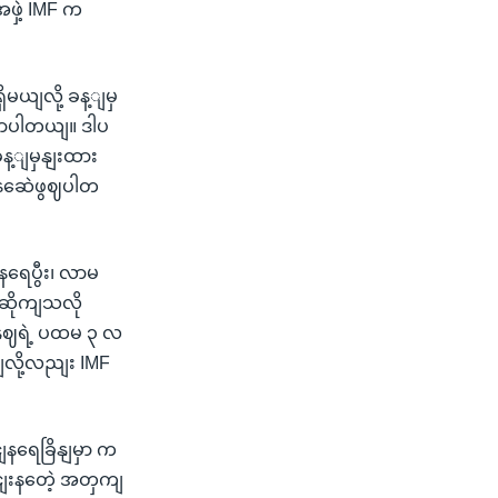
ေဖှဲ့ IMF က
မယျလို့ ခန့ျမှ
ောပါတယျ။ ဒါပ
ခန့ျမှနျးထား
နဆေဲဖွဈပါတ
ျနရေပွီး၊ လာမ
ျဆိုကျသလို
ှဈရဲ့ ပထမ ၃ လ
ျလို့လညျး IMF
ျနရေခြိနျမှာ က
ြငျးနတေဲ့ အတှကျ