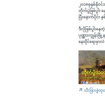
၂၀၁၈ခုနှစ်နိုဝ
တိုက်ပွဲဖြစ်ပွါ
ပြီးနောက်ပိုင်း 
ဒီလိုဖြစ်ပွါးနေ
ပုဏ္ဏားကျွန်းမ
နေထိုင်ရေးမှာလဲ
သီးခြားခွဲထု