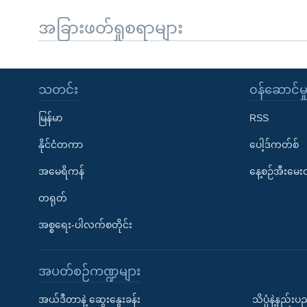
အခြားဖတ်ရှုစရာများ
သတင်း
၀န်ဆောင်မှ
မြန်မာ
RSS
နိုင်ငံတကာ
ပေါ့ဒ်ကတ်စ်
အမေရိကန်
နေ့စဉ်အီးမေ
တရုတ်
အစ္စရေး-ပါလက်စတိုင်း
အပတ်စဉ်ကဏ္ဍများ
အယ်ဒီတာနဲ့ ဆွေးနွေးခန်း
သိပ္ပံနဲ့နည်း