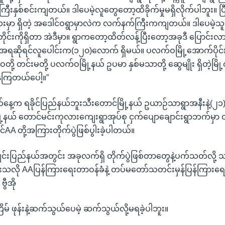
ြီးနှစ်စင်းကျတယ်။ ဒါပေမဲ့လူတွေတော့ထိခိုက်မှုမရှိလိုက်ပါဘူး။ ပ
ေးမှာ ရှိတဲ့ အဒေါင်ဝရွာမှာလဲက လက်နက်ကြီးကကျတယ်။ ဒါပေမဲ့
တိုင်းကိုရှိတာ အဲဒီမှာ။ ရွာကတော့ထိတ်လန့်ပြီးတော့အခုဒီ ပြောင
းအရဆိုရင်လူပေါင်းက(၁၂၀)လောက် ရှိမယ်။ ပလက်ဝမြို့အောက်ပိုင်းပ
းဝတို့ တင်းမတို့ ပလက်ဝမြို့နယ် ဥပမာ နှစ်မသာတို့ ဆွေမျိုး ရှိတဲ့မြ
နေကြတယ်ပေါ့။”
က်နေ့က ရခိုင်ပြည်နယ်ဘူးသီးတောင်မြို့နယ် ဥယာဉ်သာရွာအနီးနဲ့(၂
ု့နယ် တောင်မင်းကုလားကျေးရွာအုပ်စု ငှက်ပျောချောင်းရွာဘက်မှာ 
်AA တို့အကြားတိုက်ပွဲဖြစ်ပွါးခဲ့ပါတယ်။
့ချင်းပြည်နယ်အတွင်း အခုလက်ရှိ တိုက်ပွဲဖြစ်တာတွေနဲ့ပက်သတ်လို့
လို AAပြန်ကြားရေးတာဝန်ခံနဲ့ တပ်မတော်သတင်းမှန်ပြန်ကြားရေ
ဗွီအို
် ဖုန်းနဲ့ဆက်သွယ်ပေမဲ့ ဆက်သွယ်လို့မရခဲ့ပါဘူး။