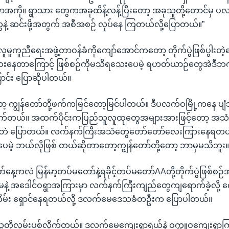
ာအကို။ ရွာသား တွေကအခုထိန့်လန့်ပြီးတော့ အခုသူတို့တောင်မှ ပလ
ဲ့ ဆင်းဖို့အတွက် အစီအစဉ် လုပ်နေ ကြတယ်လို့ပြောတယ်။”
ူမှုကူညီရေးအဖွဲ့တာဝန်ခံကိုကျော်အောင်ကတော့ တိုက်ပွဲဖြစ်ပွါး
်းဝေးနေတာကြောင့် ဖြစ်စဉ်ကိုမသိရသေးပေမဲ့ ရဟတ်ယာဉ်တွေအဲဒီဘ
ာင်း ပြောဆိုပါတယ်။
ကျွန်တော်တို့ဖက်ကမြင်တော့မြင်ပါတယ်။ ဒီပလက်ဝမြို့ကနေ ပျံသ
လိုက်တယ်။ အထက်ပိုင်းကပြည်သူလူထုတွေအများအားဖြင့်တော့ အသ
ုဘဲ ပြောတယ်။ လက်နက်ကြီးအသံတွေတော်တော်လေးကြားနေရတယ
မဲ့ ဘယ်လိုဖြစ် တယ်ဆိုတာတော့ကျွန်တော်တို့တော့ ဘာမှမသိဘူး။
က်နေ့ကလဲ မြန်မာ့တပ်မတော်နဲ့ရခိုင့်တပ်မတော်AAတို့တိုက်ပွဲဖြစ်စ
ေနဲ့ အဒေါင်ဝရွာအကြားမှာ လက်နက်ကြီးကျည်တွေကျရောက်ခဲ့လို့ 
တိမ်း ရှောင်နေရတယ်လို့ ဒလက်မေဒေသခံတဦးက ပြောပါတယ်။
တို့လှမ်းပစ်လိုက်တယ်။ ဒလက်မေကျေးရွာရယ်နဲ့ ဝက္ကူဝကျေးရွာကြာ