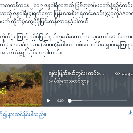
င်ဘာလကုန်ကနေ ၂၀၁၉ ဇန္နဝါရီလအထိ မြန်မာ့တပ်မတော်နဲ့ရခိုင့်တပ်မ
း နေသလို ဇန္နဝါရီ(၄)ရက်နေ့က မြန်မာအစိုးရရဲကင်းစခမ်း(၄)ခုကိုAAဘက
နှစ်ဖက် တိုက်ပွဲတွေပိုမိုပြင်းထန်လာနေခဲ့ပါတယ်။
တဲ့တိုက်ပွဲကြောင့် ရခိုင်ပြည်နယ်ဘူးသီးတောင်ရသေ့တောင်မောင်တော
ြို့နယ်မှာဒေသခံရွာသား (၆၀၀၀)နီးပါးဟာ စစ်ဘေးတိမ်းရှောင်နေကြ
 အခက် ခဲနဲ့ရင်ဆိုင်နေရပါတယ်။
ချင်းပြည်နယ်တွင်း၊ တပ်မတော်နဲ့ AA တိုက်ပွဲဖြစ်
EMBE
by
ဗွီအိုအေသတင်းဌာန
No media source currently available
0:00
တ်၍ နားဆင်နိုင်ပါသည်။
EMBED