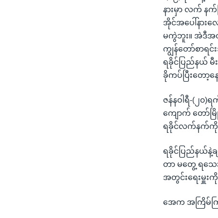
နားမှာ လက် နက်က
အိုင်အပေါ်နားလ
မကွဲဘူး။ အဲဒီအ
ကျွန်တော်စာရင်
ရခိုင်ပြည်နယ် မီ
ခိုကပ်ပြီးတော့
ဇန်နဝါရီ-(၂၀)ရ
ကျောက် တော်မြိ
ရခိုင်လက်နက်ကိုင
ရခိုင်ပြည်နယ်နဲ
တာ မတွေ့ ရသေးသ
အတွင်းရေးမှူးကို 
အေက အကြိမ်ကြိမ