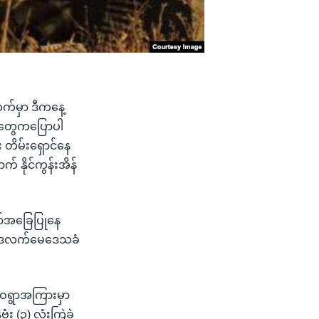
ဘက်မှာ ဒီကနေ့
ခံတွေကပြောပါ
 တိမ်းရှောင်နေ
 နိုင်ကွန်းအိန်
ော်အခြေပြုနေ
ု့ ဒလက်မေဒေသခံ
ူဝရွာအကြားမှာ
း (၃) လုံးကြဲခဲ့