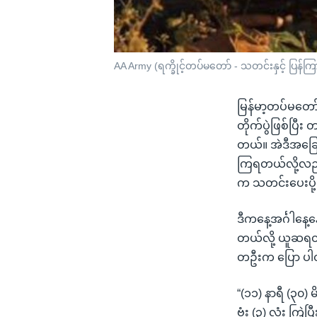
AA Army (ရက္ခိုင့်တပ်မတော် - သတင်းနှင့် ပြန်က
မြန်မာ့တပ်မတော်
တိုက်ပွဲဖြစ်ပြ
တယ်။ အဲဒီအခြေအန
ကြရတယ်လို့လည်း
က သတင်းပေးပိ
ဒီကနေ့အင်္ဂါနေ့
တယ်လို့ ယူဆရတ
တဦးက ပြော ပ
“(၁၁) နာရီ (၃၀
ဗုံး (၃) လုံး ကြ