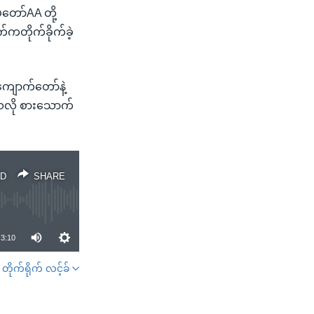
တော်AA တို့
်ကတိုက်ခိုက်ခဲ့
ကျောက်တော်နဲ့
ရသလို စားသောက်
D
SHARE
3:10
တိုက်ရိုက် လင့်ခ်
SHARE