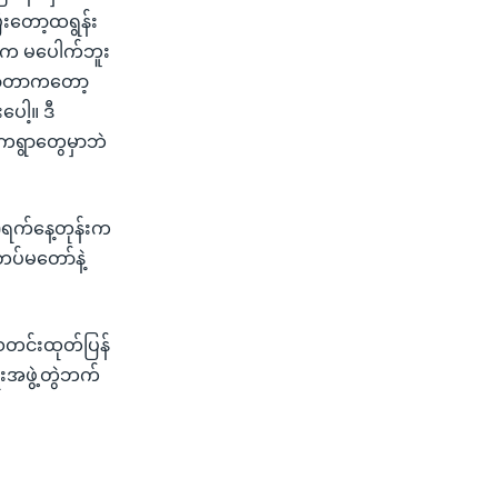
ြီးတော့ထရွန်း
သူက မပေါက်ဘူး
်းလာတာကတော့
ေါ့။ ဒီ
ို့ကရွာတွေမှာဘဲ
၁)ရက်နေ့တုန်းက
တပ်မတော်နဲ့
 သတင်းထုတ်ပြန်
းအဖွဲ့တွဲဘက်