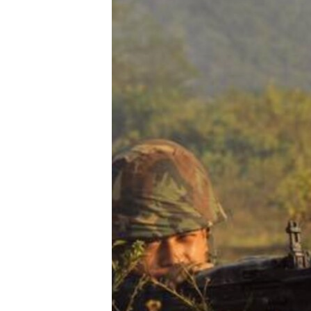
သုတပဒေသာ အင်္ဂလိပ်စာ
အ
ညွန်း
စာမျက်နှာ
သို့
ကျော်
ကြည့်
ရန်
ရှာဖွေ
ရန်
နေရာ
သို့
ကျော်
ရန်