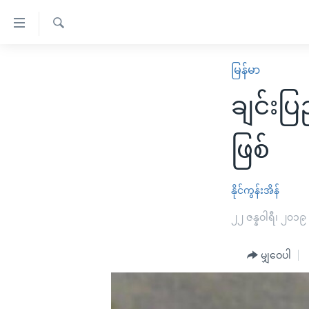
သုံး
ရ
ရှာဖွေ
လွယ်ကူ
မူလစာမျက်နှာ
မြန်မာ
ရ
စေ
မြန်မာ
လာ
ချင်းပြ
သည့်
ဒ်
ကမ္ဘာ့သတင်းများ
Link
ဗွီဒီယို
နိုင်ငံတကာ
ဖြစ်
များ
သတင်းလွတ်လပ်ခွင့်
အမေရိကန်
ပင်မ
ရပ်ဝန်းတခု လမ်းတခု အလွန်
တရုတ်
နိုင်ကွန်းအိန်
အကြောင်းအရာ
အင်္ဂလိပ်စာလေ့လာမယ်
အစ္စရေး-ပါလက်စတိုင်း
၂၂ ဇန္နဝါရီ၊ ၂၀၁၉
သို့
အပတ်စဉ်ကဏ္ဍများ
အမေရိကန်သုံးအီဒီယံ
ကျော်
မျှဝေပါ
ကြည့်
ရေဒီယိုနှင့်ရုပ်သံ အချက်အလက်များ
မကြေးမုံရဲ့ အင်္ဂလိပ်စာ
ရေဒီယို
ရန်
ရေဒီယို/တီဗွီအစီအစဉ်
ရုပ်ရှင်ထဲက အင်္ဂလိပ်စာ
တီဗွီ
ပင်မ