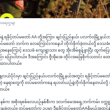
ြားရေးဌာန)
နဲ့ ရခိုင့်တပ်မတော် AA တို့အကြား ချင်းပြည်နယ်၊ ပလက်ဝမြို့နယ်
ီး တပ်မတော် ဘက်က လေကြောင်းကနေပါ တိုက်ခိုက်ခဲ့တယ်လို့ ဒေသ
ေကြောင့် ဒေသခံ ကျေးရွာသား တွေ အိုးအိမ်စွန့်ခွာပြီး ထွက်ပြေး
 ပြောပါတယ်။ ဒီအကြောင်း ဗွီအိုအေ ထိုင်းအခြေစိုက်သတင်း ထောက်
ု့ထားပါတယ်။
နေ့လယ်ပိုင်းမှာ ချင်းပြည်နယ်ပလက်ဝမြို့နယ်အတွင်း ရခိုင့်တပ်မတ
ဲ့ နေရာတွေကို တပ်မတော်ကနေ ရဟတ်ယဉ်နဲ့တိုက်ခိုက်နေတယ်လိ
ါတယ်။
) မိနစ်က အစိုးရစစ်လေယဉ်နှစ်စီးက ဒလက်မေအရှေ့ဘက်ကမ်း ဝက္က
ဲပြီးချခဲ့တယ်။ တပ်မတော်က ဥပမာ ဒီရခိုင်တပ်မတော်AAရှိမယ်အထင်နဲ့ဗုံ