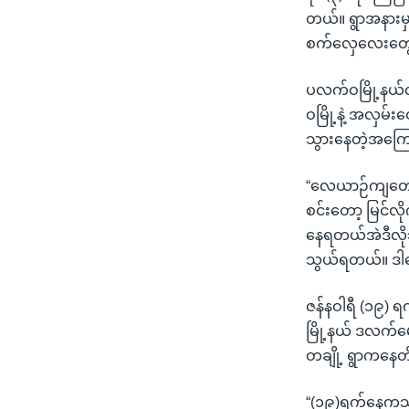
တယ်။ ရွာအနားမှ
စက်လှေလေးတွေန
ပလက်ဝမြို့နယ်လ
ဝမြို့နဲ့ အလှမ
သွားနေတဲ့အကြေ
“လေယာဉ်ကျတော့ 
စင်းတော့ မြင်
နေရတယ်အဲဒီလိ
သွယ်ရတယ်။ ဒါပေ
ဇန်နဝါရီ (၁၉) ရ
မြို့နယ် ဒလက်မ
တချို့ ရွာကနေ
“(၁၉)ရက်နေ့ကသူ