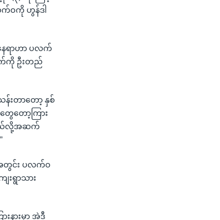
က်ဝကို ဟွန်ဒါ
တဲ့နေရာဟာ ပလက်
က်ကို ဦးတည်
န်းတာတော့ နှစ်
ံတွေတော့ကြား
်လို့အဆက်
”
ဉ်အတွင်း ပလက်ဝ
ကျေးရွာသား
းနားမှာ အဲဒီ