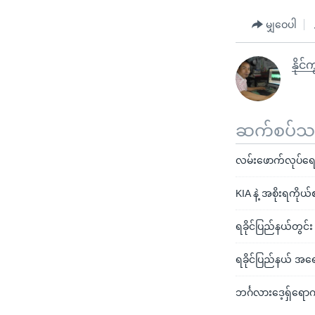
မျှဝေပါ
နိုင်
ဆက်စပ်သတင
လမ်းဖောက်လုပ်ရေးကြ
KIA နဲ့ အစိုးရကိုယ်
ရခိုင်ပြည်နယ်တွင်း 
ရခိုင်ပြည်နယ် အရ
ဘင်္ဂလားဒေ့ရှ်ရော