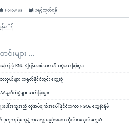
Follow us
ပရင့်ထုတ်ရန်
ကွန်းအိန်
်းများ ...
ောင့် KNU နဲ့ မြန်မာစစ်တပ် တိုက်ပွဲငယ် ဖြစ်ပွား
စားလှယ်များ တရုတ်နိုင်ငံတွင်း တွေ့ဆုံ
AA နဲ့တိုက်ပွဲများ ဆက်ဖြစ်ပွား
ေးပေါ်အကူအညီ လိုအပ်ချက်အပေါ် နိုင်ငံတကာ NGOs တွေစိုးရိမ်
က် ဒုက္ခသည်တွေနဲ့ ကုလလူ့အခွင့်အရေး ကိုယ်စားလှယ်တွေ့ဆုံ