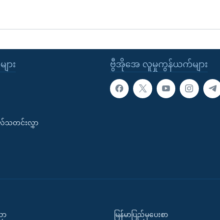
ုများ
ဗွီအိုအေ လူမှုကွန်ယက်များ
းလ်သတင်းလွှာ
ပညာ
မြန်မာပြည်မှပေးစာ