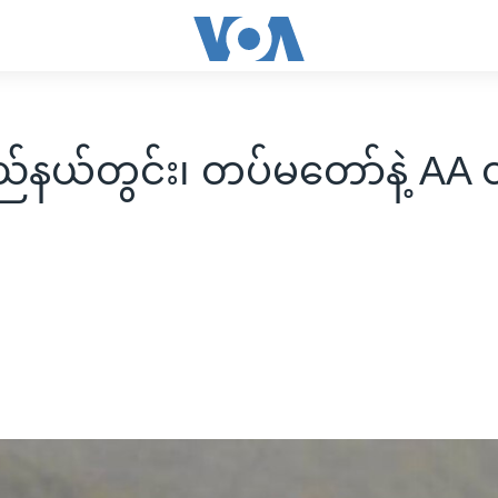
ည်နယ်တွင်း၊ တပ်မတော်နဲ့ AA တိ