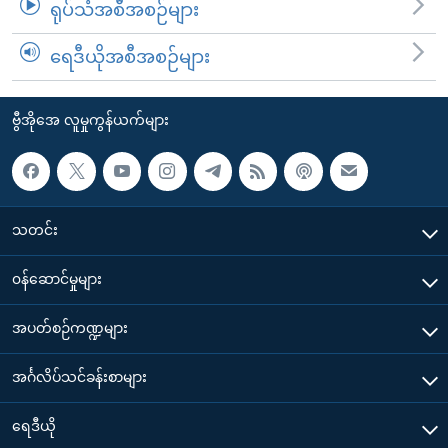
ရုပ်သံအစီအစဉ်များ
ရေဒီယိုအစီအစဉ်များ
ဗွီအိုအေ လူမှုကွန်ယက်များ
သတင်း
၀န်ဆောင်မှုများ
အပတ်စဉ်ကဏ္ဍများ
အင်္ဂလိပ်သင်ခန်းစာများ
ရေဒီယို