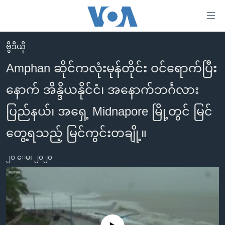
သုံး
ရ
လွယ်ကူ
ဗွီဒီယို
မူလစာမျက်နှာ
စေ
Amphan ဆိုင်ကလုံးမုန်တိုင်း ဝင်ရောက်ပြီး
မြန်မာ
သည့်
နောက် အိန္ဒိယနိုင်ငံ၊ အနောက်ဘင်္ဂလား
ကမ္ဘာ့သတင်းများ
Link
ဗွီဒီယို
နိုင်ငံတကာ
ပြည်နယ်၊ အရှေ့ Midnapore မြို့တွင် မြင်
များ
သတင်းလွတ်လပ်ခွင့်
အမေရိကန်
တွေ့ရသည့် မြင်ကွင်းတချို့။
ပင်မ
ရပ်ဝန်းတခု လမ်းတခု အလွန်
တရုတ်
အကြောင်းအရာ
၂၀ ေမ၊ ၂၀၂၀
သို့
အင်္ဂလိပ်စာလေ့လာမယ်
အစ္စရေး-ပါလက်စတိုင်း
ကျော်
အပတ်စဉ်ကဏ္ဍများ
အမေရိကန်သုံးအီဒီယံ
ကြည့်
ရေဒီယိုနှင့်ရုပ်သံ အချက်အလက်များ
မကြေးမုံရဲ့ အင်္ဂလိပ်စာ
ရေဒီယို
ရန်
ပင်မ
ရေဒီယို/တီဗွီအစီအစဉ်
ရုပ်ရှင်ထဲက အင်္ဂလိပ်စာ
တီဗွီ