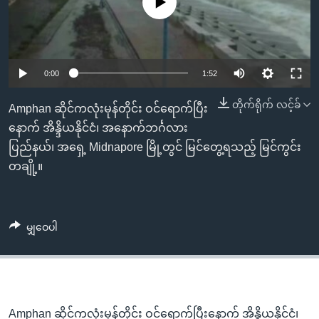
No media source currently available
အ
သုတပဒေသာ အင်္ဂလိပ်စာ
ညွန်း
Learning English
စာမျက်နှာ
သို့
ဗွီအိုအေ လူမှုကွန်ယက်များ
0:00
1:52
ကျော်
ကြည့်
တိုက်ရိုက် လင့်ခ်
Amphan ဆိုင်ကလုံးမုန်တိုင်း ဝင်ရောက်ပြီး
ရန်
နောက် အိန္ဒိယနိုင်ငံ၊ အနောက်ဘင်္ဂလား
ဘာသာစကားများ
ရှာဖွေ
ပြည်နယ်၊ အရှေ့ Midnapore မြို့တွင် မြင်တွေ့ရသည့် မြင်ကွင်း
ရန်
တချို့။
နေရာ
သို့
ကျော်
မျှဝေပါ
ရန်
Amphan ဆိုင်ကလုံးမုန်တိုင်း ဝင်ရောက်ပြီးနောက် အိန္ဒိယနိုင်ငံ၊