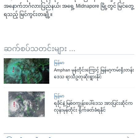
အနောက်ဘင်္ဂလားပြည်နယ်၊ အရှေ့ Midnapore မြို့တွင် မြင်တွေ့
ရသည့် မြင်ကွင်းတချို့။
ဆက်စပ်သတင်းများ ...
မြန်မာ
Amphan မုန်တိုင်းကြောင့် မြန်မာ့ကမ်းရိုးတန်း
ဒေသ ရာသီဥတုဆိုးရွားနိုင်
မြန်မာ
ရခိုင်နဲ့ မြစ်ဝကျွန်းပေါ်ဒေသ အားပြင်းဆိုင်က
လုန်းမုန်တိုင်း ရိုက်ခတ်ခံရနိုင်