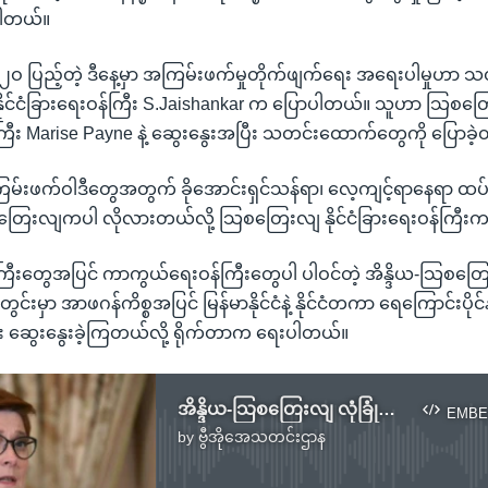
ါတယ်။
စ် ၂ဝ ပြည့်တဲ့ ဒီနေ့မှာ အကြမ်းဖက်မှုတိုက်ဖျက်ရေး အရေးပါမှုဟာ
ယ နိုင်ငံခြားရေးဝန်ကြီး S.Jaishankar က ပြောပါတယ်။ သူဟာ သြစတ
န်ကြီး Marise Payne နဲ့ ဆွေးနွေးအပြီး သတင်းထောက်တွေကို ပြောခဲ
းဖက်ဝါဒီတွေအတွက် ခိုအောင်းရှင်သန်ရာ၊ လေ့ကျင့်ရာနေရာ ထပ်မ
စတြေးလျကပါ လိုလားတယ်လို့ သြစတြေးလျ နိုင်ငံခြားရေးဝန်ကြီး
န်ကြီးတွေအပြင် ကာကွယ်ရေးဝန်ကြီးတွေပါ ပါဝင်တဲ့ အိန္ဒိယ-သြစတြေ
မှာ အာဖဂန်ကိစ္စအပြင် မြန်မာနိုင်ငံနဲ့ နိုင်ငံတကာ ရေကြောင်းပိုင်န
း ဆွေးနွေးခဲ့ကြတယ်လို့ ရိုက်တာက ရေးပါတယ်။
အိန္ဒိယ-သြစတြေးလျ လုံခြုံရေး ပူးပေါင်းဆောင်ရွက်မှု တိုးမြှင့်မည်
EMBE
by
ဗွီအိုအေသတင်းဌာန
No media source currently available