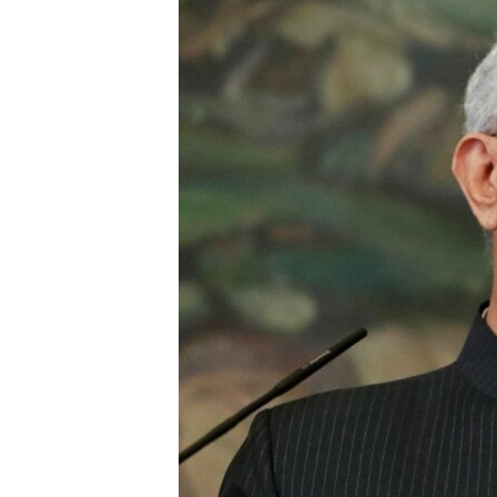
သုတပဒေသာ အင်္ဂလိပ်စာ
အ
ညွန်း
စာမျက်နှာ
သို့
ကျော်
ကြည့်
ရန်
ရှာဖွေ
ရန်
နေရာ
သို့
ကျော်
ရန်