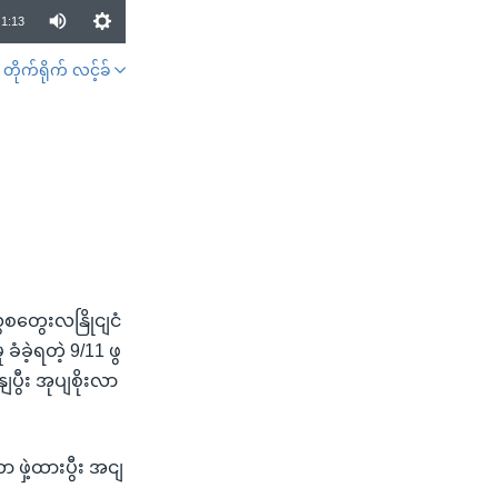
1:13
တိုက်ရိုက် လင့်ခ်
SHARE
သွစတွေးလနြိုငျငံ
ခဲ့ရတဲ့ 9/11 ဖွ
ွီး အုပျစိုးလာ
ဖှဲ့ထားပွီး အငျ