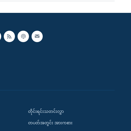
တိုင်းရင်းသတင်းလွှာ
တပတ်အတွင်း အားကစား