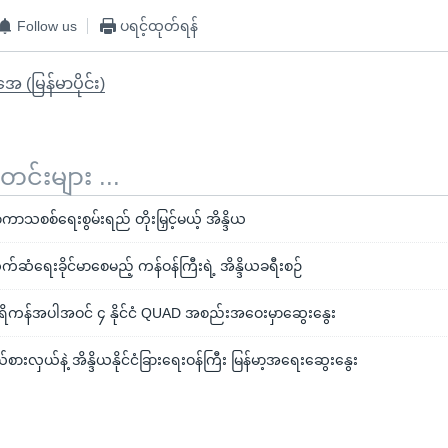
Follow us
ပရင့်ထုတ်ရန်
ုအေ (မြန်မာပိုင်း)
်းများ ...
ကာသစစ်ရေးစွမ်းရည် တိုးမြှင့်မယ့် အိန္ဒိယ
်ဆံရေးခိုင်မာစေမည့် ကန်ဝန်ကြီးရဲ့ အိန္ဒိယခရီးစဉ်
ရိကန်အပါအဝင် ၄ နိုင်ငံ QUAD အစည်းအဝေးမှာဆွေးနွေး
းလှယ်နဲ့ အိန္ဒိယနိုင်ငံခြားရေးဝန်ကြီး မြန်မာ့အရေးဆွေးနွေး