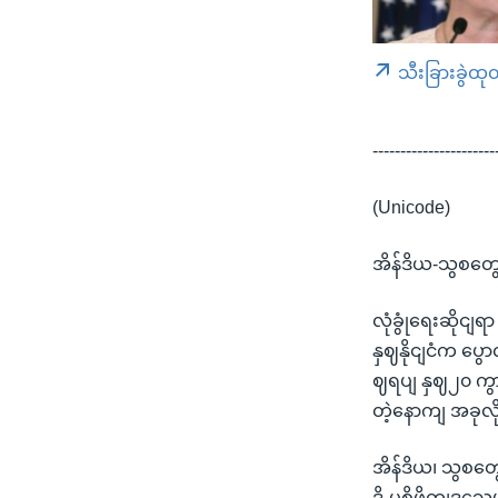
သီးခြားခွဲထု
----------------------
(Unicode)
အိန်ဒိယ-သွစတွေး
လုံခွုံရေးဆိုငျရ
နှဈနိုငျငံက ပွ
ဈရပျ နှဈ၂၀ ကွ
တဲ့နောကျ အခုလိ
အိန်ဒိယ၊ သွစတွ
ဒို-ပစိဖိတျဒသေ