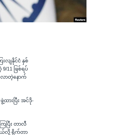
းလျနိုင်ငံ နှစ်
 9/11 ဖြစ်ရပ်
ုးလာတဲ့နောက်
့ထားပြီး အင်ဒို-
့ကြပြီး တာလီ
်လို့ ရိုက်တာ