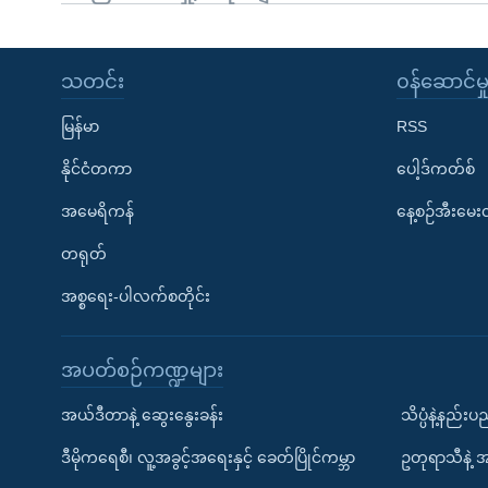
သတင်း
၀န်ဆောင်မှ
မြန်မာ
RSS
နိုင်ငံတကာ
ပေါ့ဒ်ကတ်စ်
အမေရိကန်
နေ့စဉ်အီးမေ
တရုတ်
အစ္စရေး-ပါလက်စတိုင်း
အပတ်စဉ်ကဏ္ဍများ
အယ်ဒီတာနဲ့ ဆွေးနွေးခန်း
သိပ္ပံနဲ့နည်း
ဒီမိုကရေစီ၊ လူ့အခွင့်အရေးနှင့် ခေတ်ပြိုင်ကမ္ဘာ
ဥတုရာသီနဲ့ 