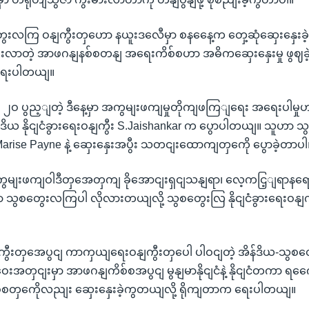
တွေးလကြ ဝနျကွီးတှဟော နယူးဒလေီမှာ စနနေေ့က တှေ့ဆုံဆှေးနှေးခဲ
စိုးလာတဲ့ အာဖဂနျနစ်စတနျ အရေးကိစ်စဟာ အဓိကဆှေးနှေးမှု ဖွဈခဲ့
ေးပါတယျ။
ှဈ ၂ဝ ပွည့ျတဲ့ ဒီနေ့မှာ အကွမျးဖကျမှုတိုကျဖကြျရေး အရေးပါမ
ဒိယ နိုငျငံခွားရေးဝနျကွီး S.Jaishankar က ပွောပါတယျ။ သူဟာ သွ
 Marise Payne နဲ့ ဆှေးနှေးအပွီး သတငျးထောကျတှကေို ပွောခဲ့တာပါ
မျးဖကျဝါဒီတှအေတှကျ ခိုအောငျးရှငျသနျရာ၊ လေ့ကငြ့ျရာနရ
ရော သွစတွေးလကြပါ လိုလားတယျလို့ သွစတွေးလြ နိုငျငံခွားရေးဝနျ
ဝနျကွီးတှအေပွငျ ကာကှယျရေးဝနျကွီးတှပေါ ပါဝငျတဲ့ အိန်ဒိယ-သွစတ
အတှငျးမှာ အာဖဂနျကိစ်စအပွငျ မွနျမာနိုငျငံနဲ့ နိုငျငံတကာ ရကွေ
ကိစ်စတှကေိုလညျး ဆှေးနှေးခဲ့ကွတယျလို့ ရိုကျတာက ရေးပါတယျ။