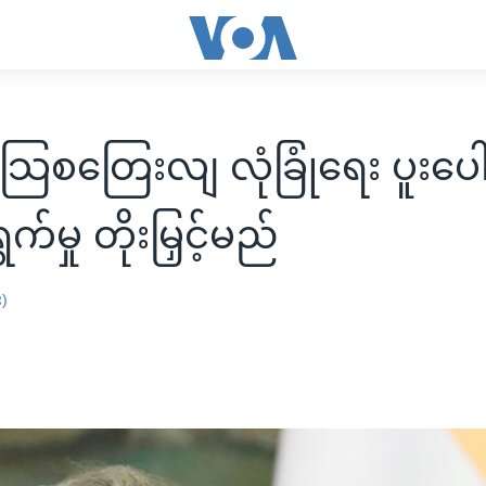
-သြစတြေးလျ လုံခြုံရေး ပူးပေါ
က်မှု တိုးမြှင့်မည်
း)