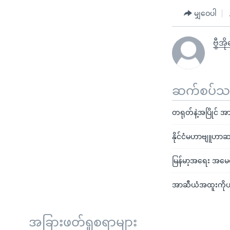
မျှဝေပါ
ဗွီအိ
ဆက်စပ်သတင
တရုတ်နဲ့အပြိုင် အာ
နိုင်ငံမဟာဗျူဟာဆက
မြန်မာ့အရေး အမေ
အာဆီယံအထူးကိုယ်စာ
အခြားဖတ်ရှုစရာများ