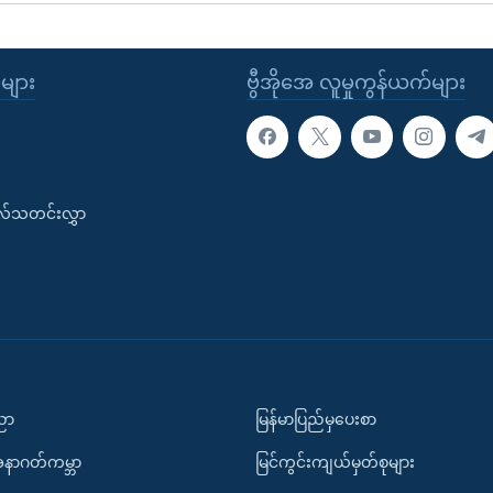
ုများ
ဗွီအိုအေ လူမှုကွန်ယက်များ
းလ်သတင်းလွှာ
ပညာ
မြန်မာပြည်မှပေးစာ
အနာဂတ်ကမ္ဘာ
မြင်ကွင်းကျယ်မှတ်စုများ