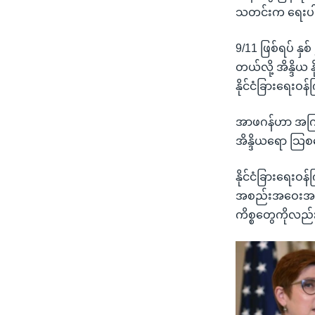
သတင်းက ရေးပ
9/11 ဖြစ်ရပ် နှ
တယ်လို့ အိန္ဒိ
နိုင်ငံခြားရေးဝ
အာဖဂန်ဟာ အကြမ်
အိန္ဒိယရော သြ
နိုင်ငံခြားရေးဝ
အစည်းအဝေးအတွင်း
ကိစ္စတွေကိုလည်