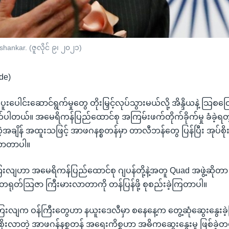
shankar. (ဇူလိုင် ၉၊ ၂၀၂၁)
de)
 ပူးပေါင်းဆောင်ရွက်မှုတွေ တိုးမြှင့်လုပ်သွားမယ်လို့ အိန္ဒိယနဲ့ သြစတြေ
ုက်ပါတယ်။ အမေရိကန်ပြည်ထောင်စု အကြမ်းဖက်တိုက်ခိုက်မှု ခံခဲ့ရတဲ့
့အချိန် အထူးသဖြင့် အာဖဂနစ္စတန်မှာ တာလီဘန်တွေ ပြန်ပြီး အုပ်စိ
ုလာတာပါ။
းလျဟာ အမေရိကန်ပြည်ထောင်စု ဂျပန်တို့နဲ့အတူ Quad အဖွဲ့ဆိုတာ ဖွဲ
တရုတ်သြဇာ ကြီးမားလာတာကို တန်ပြန်ဖို့ စုစည်းခဲ့ကြတာပါ။
တြေးလျက ဝန်ကြီးတွေဟာ နယူးဒေလီမှာ စနေနေ့က တွေ့ဆုံဆွေးနွေးခဲ
စိုးလာတဲ့ အာဖဂန်နစ္စတန် အရေးကိစ္စဟာ အဓိကဆွေးနွေးမှု ဖြစ်ခဲ့တယ