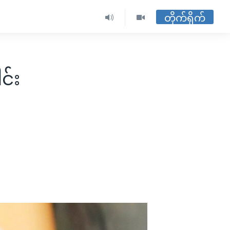
တိုက်ရိုက်
င်း