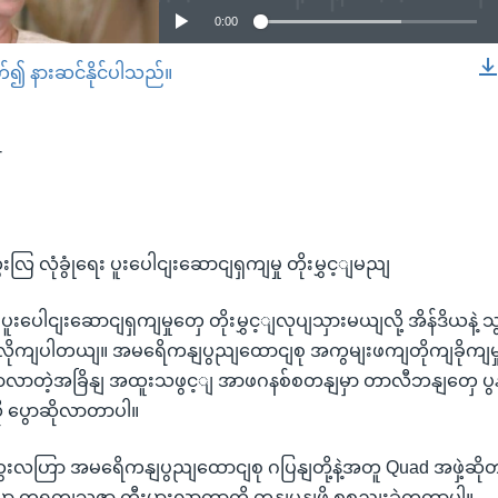
0:00
တ်၍ နားဆင်နိုင်ပါသည်။
EMBED
-
လြ လုံခွုံရေး ပူးပေါငျးဆောငျရှကျမှု တိုးမွှင့ျမညျ
ာ ပူးပေါငျးဆောငျရှကျမှုတှေ တိုးမွှင့ျလုပျသှားမယျလို့ အိန်ဒိယနဲ့ 
ောလိုကျပါတယျ။ အမရေိကနျပွညျထောငျစု အကွမျးဖကျတိုကျခိုကျမှု ခံ
ာလာတဲ့အခြိနျ အထူးသဖွင့ျ အာဖဂနစ်စတနျမှာ တာလီဘနျတှေ ပွနျပ
ု ပွောဆိုလာတာပါ။
ေးလဟြာ အမရေိကနျပွညျထောငျစု ဂပြနျတို့နဲ့အတူ Quad အဖှဲ့ဆိုတာ 
မှာ တရုတျသွဇာ ကွီးမားလာတာကို တနျပွနျဖို့ စုစညျးခဲ့ကွတာပါ။