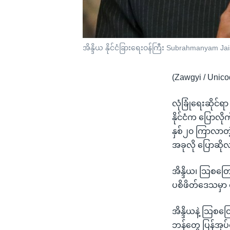
အိန္ဒိယ နိုင်ငံခြားရေးဝန်ကြီး Subrahmanyam Jai
(Zawgyi / Unico
လုံခြုံရေးဆိုင်ရာ
နိုင်ငံက ပြောလိ
နှစ်၂၀ ကြာလာတဲ
အခုလို ပြောဆိ
အိန္ဒိယ၊ သြစတြေ
ပစိဖိတ်ဒေသမှာ 
အိန္ဒိယနဲ့ သြစ
ဘန်တွေ ပြန်အုပ်