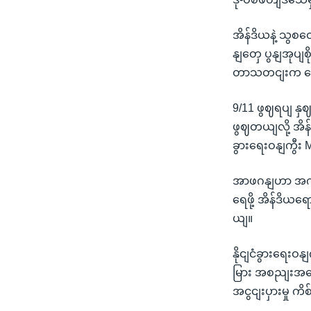
အိန်ဒိယနဲ့ သွစ
နျတှေ ပွနျအုပျ
တာသတငျးက ရ
9/11 ဖွဈရပျ န
ဖွဈတယျလို့ အိန်
ခွားရေးဝနျကွီး
အာဖဂနျဟာ အကွ
ရေဖို့ အိန်ဒိယ
ယျ။
နိုငျငံခွားရေး
မြား အစညျးအဝေး
အငွငျးပှားမှု 