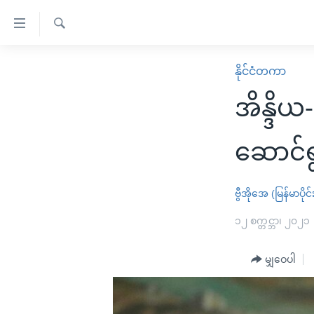
သုံး
ရ
ရှာဖွေ
လွယ်ကူ
မူလစာမျက်နှာ
နိုင်ငံတကာ
ရ
စေ
မြန်မာ
လာ
အိန္ဒိယ
သည့်
ဒ်
ကမ္ဘာ့သတင်းများ
Link
ဗွီဒီယို
နိုင်ငံတကာ
ဆောင်ရွ
များ
သတင်းလွတ်လပ်ခွင့်
အမေရိကန်
ပင်မ
ရပ်ဝန်းတခု လမ်းတခု အလွန်
တရုတ်
ဗွီအိုအေ (မြန်မာပိုင်
အကြောင်းအရာ
အင်္ဂလိပ်စာလေ့လာမယ်
အစ္စရေး-ပါလက်စတိုင်း
၁၂ စက္တင္ဘာ၊ ၂၀၂၁
သို့
အပတ်စဉ်ကဏ္ဍများ
အမေရိကန်သုံးအီဒီယံ
ကျော်
မျှဝေပါ
ကြည့်
ရေဒီယိုနှင့်ရုပ်သံ အချက်အလက်များ
မကြေးမုံရဲ့ အင်္ဂလိပ်စာ
ရေဒီယို
ရန်
ရေဒီယို/တီဗွီအစီအစဉ်
ရုပ်ရှင်ထဲက အင်္ဂလိပ်စာ
တီဗွီ
ပင်မ