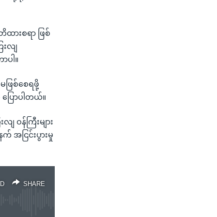
 သတိထားစရာ ဖြစ်
ြေးလျ
့တာပါ။
ဖြစ်စေရဖို့
က ပြောပါတယ်။
းလျ ဝန်ကြီးများ
က် အငြင်းပွားမှု
D
SHARE