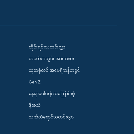
တိုင်းရင်းသတင်းလွှာ
တပတ်အတွင်း အားကစား
သုတစုံလင် အမေရိကန်တခွင်
Gen Z
နေရာပေါင်းစုံ အကြောင်းစုံ
ဒို့အသံ
သက်တံရောင်သတင်းလွှာ