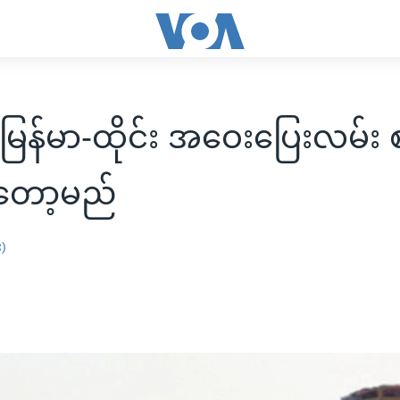
-မြန်မာ-ထိုင်း အဝေးပြေးလမ်း 
တော့မည်
း)