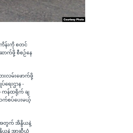
ံကိန်းကို စတင်
ာက်ဖို့ စီစဉ်နေ
ားလမ်းဖောက်ဖို့
ုပ်ရေးဌာန -
က ကန်ထရိုက် ချ
ို ဆက်စပ်ပေးမယ့်
အတွက် အိန္ဒိယနဲ့
ဒိယနဲ့ အာဆီယံ