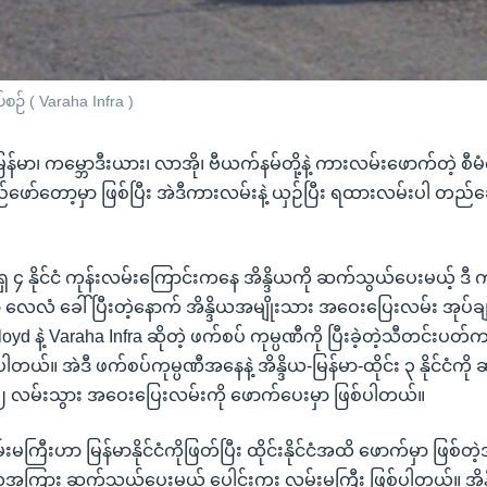
ဉ် ( Varaha Infra )
 မြန်မာ၊ ကမ္ဘောဒီးယား၊ လာအို၊ ဗီယက်နမ်တို့နဲ့ ကားလမ်းဖောက်တဲ့ စီမ
်တော့မှာ ဖြစ်ပြီး အဲဒီကားလမ်းနဲ့ ယှဉ်ပြီး ရထားလမ်းပါ တည်ဆေ
၄ နိုင်ငံ ကုန်းလမ်းကြောင်းကနေ အိန္ဒိယကို ဆက်သွယ်ပေးမယ့် ဒီ က
လံ ခေါ်ပြီးတဲ့နောက် အိန္ဒိယအမျိုးသား အဝေးပြေးလမ်း အုပ်ချ
yd နဲ့ Varaha Infra ဆိုတဲ့ ဖက်စပ် ကုမ္ပဏီကို ပြီးခဲ့တဲ့သီတင်းပတ်
ပါတယ်။ အဲဒီ ဖက်စပ်ကုမ္ပဏီအနေနဲ့ အိန္ဒိယ-မြန်မာ-ထိုင်း ၃ နိုင်ငံက
လမ်းသွား အဝေးပြေးလမ်းကို ဖောက်ပေးမှာ ဖြစ်ပါတယ်။
ြီးဟာ မြန်မာနိုင်ငံကိုဖြတ်ပြီး ထိုင်းနိုင်ငံအထိ ဖောက်မှာ ဖြစ်တဲ့
ွေအကြား ဆက်သွယ်ပေးမယ့် ပေါင်းကူး လမ်းမကြီး ဖြစ်ပါတယ်။ အိန္