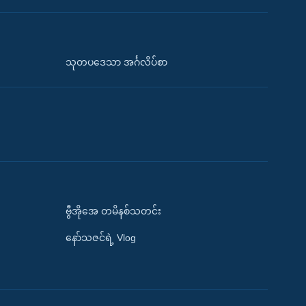
သုတပဒေသာ အင်္ဂလိပ်စာ
ဗွီအိုအေ တမိနစ်သတင်း
နော်သဇင်ရဲ့ Vlog