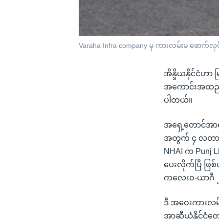
Varaha Infra company မှ ကားလမ်းမ ဖောက်လုပ်စ
အိန္ဒိယနိုင်ငံဟာ
အကောင်းအထည်ဖော
ပါတယ်။
အရှေ့တောင်အာရှ 
အတွက် ၄ လတာ လေ
NHAI က Punj Llo
ပေးလိုက်ပြီ ဖြစ်
ကလေးဝ-ယာဂီ ၂ 
ဒီ အဝေးကားလမ်းမက
အာဆီယံနိုင်ငံတ