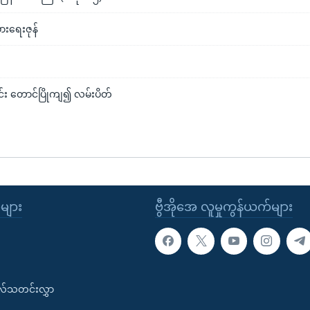
ားရေးဇုန်
်း တောင်ပြိုကျ၍ လမ်းပိတ်
ုများ
ဗွီအိုအေ လူမှုကွန်ယက်များ
းလ်သတင်းလွှာ