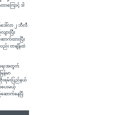
တာကြောင့် ဒါ
်ဒေါ်လာ ၂ ဘီလီ
လျားပြီး
ဆောက်ထားပြီး
လည်း တချိန်ထဲ
က်ရေးအတွက်
မြန်မာ
ဇိုးရမ်းပြည်နယ်
က်ပေးမယ့်
ည်ဆောက်နေပြီ