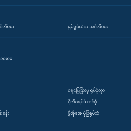
်္ဂလိပ်စာ
ရုပ်ရှင်ထဲက အင်္ဂလိပ်စာ
၀-၁၀း၀၀
ရေမြေခြားမှ ရုပ်ပုံလွှာ
ပိုလီဂရပ်ဖ်.အင်ဖို
်းခန်း
ဗွီအိုအေ ပုံပြရုပ်သံ