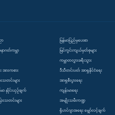
ပညာ
မြန်မာပြည်မှပေးစာ
အနာဂတ်ကမ္ဘာ
မြင်ကွင်းကျယ်မှတ်စုများ
ကမ္ဘာတလွှားခရီးသွား
း အားကစား
ဒီသီတင်းပတ် အာရှနိုင်ငံရေး
ားသတင်းများ
အာရှစီးပွားရေး
်မာ နှိုင်းယှဉ်ချက်
ကျန်းမာရေး
ပြားသတင်းများ
အမျိုးသမီးကဏ္ဍ
ရိုဟင်ဂျာအရေး မျှော်လင့်ချက်