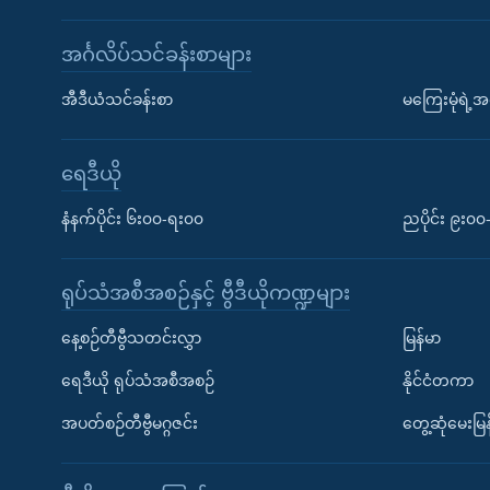
အင်္ဂလိပ်သင်ခန်းစာများ
အီဒီယံသင်ခန်းစာ
မကြေးမုံရဲ့အင
ရေဒီယို
နံနက်ပိုင်း ၆း၀၀-ရး၀၀
ညပိုင်း ၉း၀
ရုပ်သံအစီအစဉ်နှင့် ဗွီဒီယိုကဏ္ဍများ
နေ့စဉ်တီဗွီသတင်းလွှာ
မြန်မာ
ရေဒီယို ရုပ်သံအစီအစဉ်
နိုင်ငံတကာ
အပတ်စဉ်တီဗွီမဂ္ဂဇင်း
တွေ့ဆုံမေးမြန