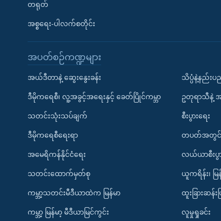
တရုတ်
အစ္စရေး-ပါလက်စတိုင်း
အပတ်စဉ်ကဏ္ဍများ
အယ်ဒီတာနဲ့ ဆွေးနွေးခန်း
သိပ္ပံနဲ့နည်း
ဒီမိုကရေစီ၊ လူ့အခွင့်အရေးနှင့် ခေတ်ပြိုင်ကမ္ဘာ
ဥတုရာသီနဲ့ 
သတင်းသုံးသပ်ချက်
စီးပွားရေး
ဒီမိုကရေစီရေးရာ
တပတ်အတွင်
အမေရိကန်နိုင်ငံရေး
လယ်ယာစီးပွ
သတင်းထောက်မှတ်စု
ယူကရိန်း၊ မြန
ကမ္ဘာ့သတင်းမီဒီယာထဲက မြန်မာ
ထူးခြားဆန်း
ကမ္ဘာ့ မြန်မာ့ မီဒီယာမြင်ကွင်း
လူမှုရှုခင်း