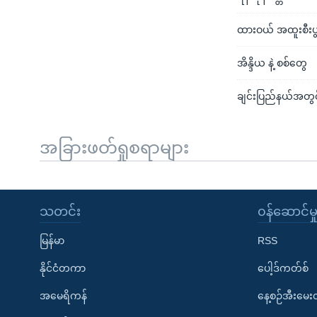
ထားဝယ် အထူးစီးပွ
အိန္ဒိယ နဲ့ စစ်တွေ
ချင်းပြည်နယ်အတွင
အခြားဖတ်ရှုစရာများ
သတင်း
၀န်ဆောင်မှ
မြန်မာ
RSS
နိုင်ငံတကာ
ပေါ့ဒ်ကတ်စ်
အမေရိကန်
နေ့စဉ်အီးမေ