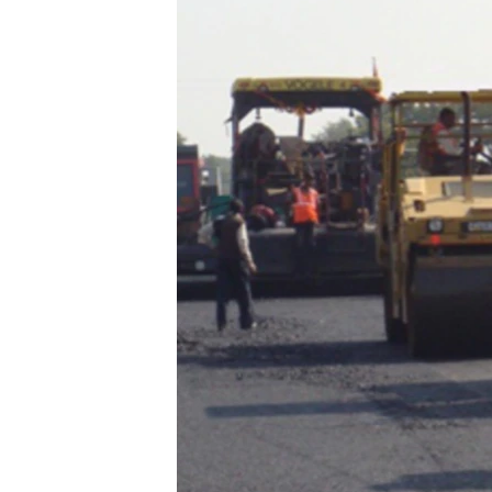
သုတပဒေသာ အင်္ဂလိပ်စာ
အ
ညွန်း
စာမျက်နှာ
သို့
ကျော်
ကြည့်
ရန်
ရှာဖွေ
ရန်
နေရာ
သို့
ကျော်
ရန်