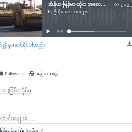
အိန္ဒိယ-မြန်မာ-ထိုင်း အဝေးပြေးလမ်း စဖောက်တော့မည်
EMBE
by
ဗွီအိုအေသတင်းဌာန
No media source currently available
0:00
တ်၍ နားဆင်နိုင်ပါသည်။
EMBED
Follow us
ပရင့်ထုတ်ရန်
ုအေ (မြန်မာပိုင်း)
်းများ ...
ြန်လမ်းမကြီး (အပိုင်း ၂)