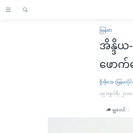
သုံး
ရ
ရှာဖွေ
လွယ်ကူ
မူလစာမျက်နှာ
မြန်မာ
ရ
စေ
မြန်မာ
လာ
အိန္ဒိယ
သည့်
ဒ်
ကမ္ဘာ့သတင်းများ
Link
ဗွီဒီယို
နိုင်ငံတကာ
ဖောက်
များ
သတင်းလွတ်လပ်ခွင့်
အမေရိကန်
ပင်မ
ရပ်ဝန်းတခု လမ်းတခု အလွန်
တရုတ်
ဗွီအိုအေ (မြန်မာပိုင်
အကြောင်းအရာ
အင်္ဂလိပ်စာလေ့လာမယ်
အစ္စရေး-ပါလက်စတိုင်း
၀၉ ဇန္နဝါရီ၊ ၂၀၁၈
သို့
အပတ်စဉ်ကဏ္ဍများ
အမေရိကန်သုံးအီဒီယံ
ကျော်
မျှဝေပါ
ကြည့်
ရေဒီယိုနှင့်ရုပ်သံ အချက်အလက်များ
မကြေးမုံရဲ့ အင်္ဂလိပ်စာ
ရေဒီယို
ရန်
ရေဒီယို/တီဗွီအစီအစဉ်
ရုပ်ရှင်ထဲက အင်္ဂလိပ်စာ
တီဗွီ
ပင်မ