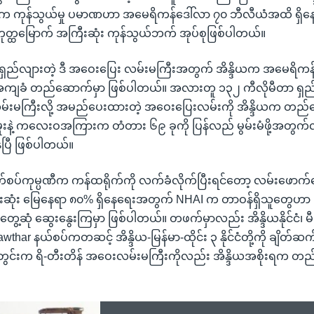
ားက ကုန်သွယ်မှု ပမာဏဟာ အမေရိကန်ဒေါ်လာ ၇၀ ဘီလီယံအထိ ရှိနေ
စတုတ္ထမြောက် အကြီးဆုံး ကုန်သွယ်ဘက် အုပ်စုဖြစ်ပါတယ်။
ရှည်လျားတဲ့ ဒီ အဝေးပြေး လမ်းမကြီးအတွက် အိန္ဒိယက အမေရိကန
်အကျခံ တည်ဆောက်မှာ ဖြစ်ပါတယ်။ အလားတူ ၁၃၂ ကီလိုမီတာ ရှည်
မ်းမကြီးလို့ အမည်ပေးထားတဲ့ အဝေးပြေးလမ်းကို အိန္ဒိယက တည်
းနဲ့ ကလေးဝအကြားက တံတား ၆၉ ခုကို ပြန်လည် မွမ်းမံဖို့အတွက်
ပြီ ဖြစ်ပါတယ်။
်စပ်ကုမ္ပဏီက ကန်ထရိုက်ကို လက်ခံလိုက်ပြီးရင်တော့ လမ်းဖော
းဆုံး မြေနေရာ ၈၀% ရှိနေရေးအတွက် NHAI က တာဝန်ရှိသူတွေဟာ 
 တွေ့ဆုံ ဆွေးနွေးကြမှာ ဖြစ်ပါတယ်။ တဖက်မှာလည်း အိန္ဒိယနိုင်ငံ၊ မီ
har နယ်စပ်ကတဆင့် အိန္ဒိယ-မြန်မာ-ထိုင်း ၃ နိုင်ငံတို့ကို ချိတ်ဆ
တွင်းက ရိ-တီးတိန် အဝေးလမ်းမကြီးကိုလည်း အိန္ဒိယအစိုးရက တ