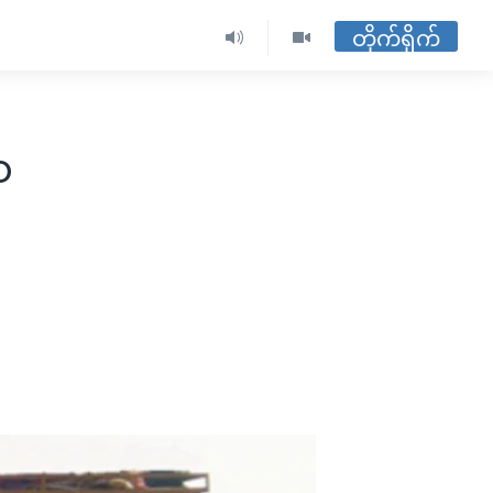
တိုက်ရိုက်
စ