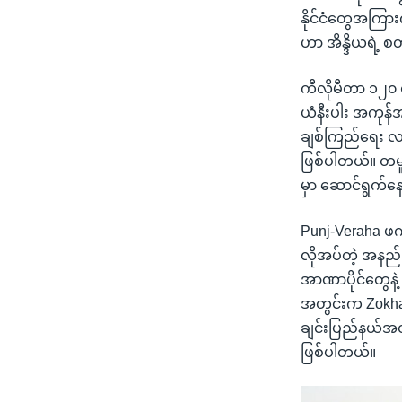
နိုင်ငံတွေအကြ
ဟာ အိန္ဒိယရဲ့ 
ကီလိုမီတာ ၁၂၀ 
ယံနီးပါး အကုန
ချစ်ကြည်ရေး လ
ဖြစ်ပါတယ်။ တမူ
မှာ ဆောင်ရွက်နေ
Punj-Veraha ဖက
လိုအပ်တဲ့ အနည်
အာဏာပိုင်တွေနဲ့
အတွင်းက Zokhawt
ချင်းပြည်နယ်အ
ဖြစ်ပါတယ်။