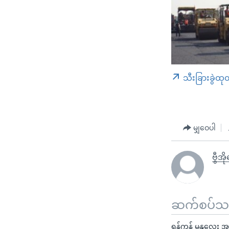
သီးခြားခွဲထု
မျှဝေပါ
ဗွီအိ
ဆက်စပ်သတင
ရန်ကုန် မန္တလေး အမ