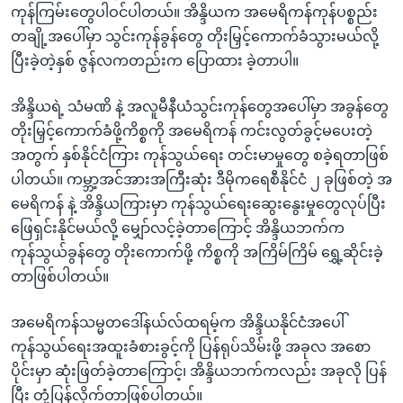
ကုန်ကြမ်းတွေပါဝင်ပါတယ်။ အိန္ဒိယက အမေရိကန်ကုန်ပစ္စည်း
တချို့အပေါ်မှာ သွင်းကုန်ခွန်တွေ တိုးမြှင့်ကောက်ခံသွားမယ်လို့
ပြီးခဲ့တဲ့နှစ် ဇွန်လကတည်းက ပြောထား ခဲ့တာပါ။
အိန္ဒိယရဲ့ သံမဏိ နဲ့ အလူမီနီယံသွင်းကုန်တွေအပေါ်မှာ အခွန်တွေ
တိုးမြှင့်ကောက်ခံဖို့ကိစ္စကို အမေရိကန် ကင်းလွတ်ခွင့်မပေးတဲ့
အတွက် နှစ်နိုင်ငံကြား ကုန်သွယ်ရေး တင်းမာမှုတွေ စခဲ့ရတာဖြစ်
ပါတယ်။ ကမ္ဘာ့အင်အားအကြီးဆုံး ဒီမိုကရေစီနိုင်ငံ ၂ ခုဖြစ်တဲ့ အ
မေရိကန် နဲ့ အိန္ဒိယကြားမှာ ကုန်သွယ်ရေးဆွေးနွေးမှုတွေလုပ်ပြီး
ဖြေရှင်းနိုင်မယ်လို့ မျှော်လင့်ခဲ့တာကြောင့် အိန္ဒိယဘက်က
ကုန်သွယ်ခွန်တွေ တိုးကောက်ဖို့ ကိစ္စကို အကြိမ်ကြိမ် ရွှေ့ဆိုင်းခဲ့
တာဖြစ်ပါတယ်။
အမေရိကန်သမ္မတဒေါ်နယ်လ်ထရမ့်က အိန္ဒိယနိုင်ငံအပေါ်
ကုန်သွယ်ရေးအထူးခံစားခွင့်ကို ပြန်ရုပ်သိမ်းဖို့ အခုလ အစော
ပိုင်းမှာ ဆုံးဖြတ်ခဲ့တာကြောင့်၊ အိန္ဒိယဘက်ကလည်း အခုလို ပြန်
ပြီး တုံ့ပြန်လိုက်တာဖြစ်ပါတယ်။