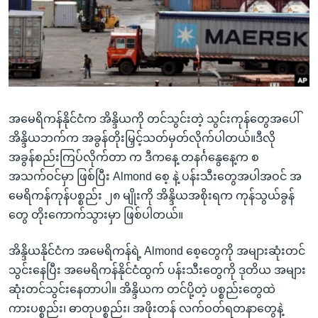
အ
သုတပဒေသာ အင်္ဂလိပ်စာ
ညွန်း
Learning English
စာမျက်နှာ
သို့
ဗွီအိုအေ လူမှုကွန်ယက်များ
ကျော်
ကြည့်
အမေရိကန်နိုင်ငံက အိန္ဒိယကို တင်သွင်းတဲ့ သွင်းကုန်တွေအပေါ်
ရန်
ဘာသာစကားများ
အိန္ဒိယဘက်က အခွန်တိုးမြှင့်သတ်မှတ်လိုက်ပါတယ်။ဒီလို
ရှာဖွေ
အခွန်စည်းကြပ်လိုက်တာ က ဒီကနေ့ တနင်္ဂနွေနေ့က စ
ရန်
အသက်ဝင်မှာ ဖြစ်ပြီး Almond စေ့ နဲ့ ပန်းသီးတွေအပါအဝင် အ
နေရာ
မေရိကန်ကုန်ပစ္စည်း ၂၈ မျိုးကို အိန္ဒိယအစိုးရက ကုန်သွယ်ခွန်
သို့
တွေ တိုးကောက်သွားမှာ ဖြစ်ပါတယ်။
ကျော်
ရန်
အိန္ဒိယနိုင်ငံက အမေရိကန်ရဲ့ Almond စေ့တွေကို အများဆုံးတင်
သွင်းနေပြီး အမေရိကန်နိုင်ငံထွက် ပန်းသီးတွေကို ဒုတိယ အများ
ဆုံးတင်သွင်းနေတာပါ။ အိန္ဒိယက တင်ပို့တဲ့ ပစ္စည်းတွေထဲ
ကားပစ္စည်း၊ ဓာတုပစ္စည်း၊ အဖိုးတန် လက်ဝတ်ရတနာတွေနဲ့