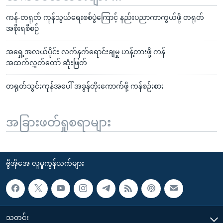
ကန်-တရုတ် ကုန်သွယ်ရေးစစ်ပွဲကြောင့် နည်းပညာကာကွယ်ဖို့ တရုတ်
အစိုးရစီစဉ်
အရှေ့အလယ်ပိုင်း လက်နက်ရောင်းချမှု ဟန့်တားဖို့ ကန်
အထက်လွှတ်တော် ဆုံးဖြတ်
တရုတ်သွင်းကုန်အပေါ် အခွန်တိုးကောက်ဖို့ ကန်စဉ်းစား
အခြားဖတ်ရှုစရာများ
ဗွီအိုအေ လူမှုကွန်ယက်များ
သတင်း