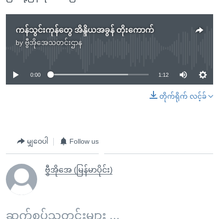
ကန်သွင်းကုန်တွေ အိန္ဒိယအခွန် တိုးကောက်
by
ဗွီအိုအေသတင်းဌာန
No media source currently available
0:00
1:12
တိုက်ရိုက် လင့်ခ်
မျှဝေပါ
Follow us
ဗွီအိုအေ (မြန်မာပိုင်း)
ဆက်စပ်သတင်းများ ...