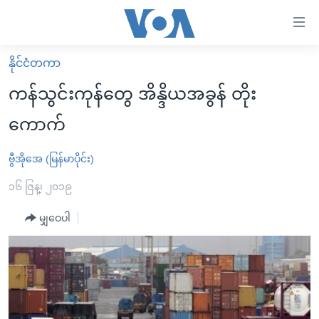
သုံး
ရ
လွယ်ကူ
နိုင်ငံတကာ
မူလစာမျက်နှာ
စေ
ကန်သွင်းကုန်တွေ အိန္ဒိယအခွန် တိုး
မြန်မာ
သည့်
ကောက်
ကမ္ဘာ့သတင်းများ
Link
ဗွီဒီယို
နိုင်ငံတကာ
ဗွီအိုအေ (မြန်မာပိုင်း)
များ
သတင်းလွတ်လပ်ခွင့်
အမေရိကန်
၁၆ ဇြန္၊ ၂၀၁၉
ပင်မ
ရပ်ဝန်းတခု လမ်းတခု အလွန်
တရုတ်
အကြောင်းအရာ
မျှဝေပါ
သို့
အင်္ဂလိပ်စာလေ့လာမယ်
အစ္စရေး-ပါလက်စတိုင်း
ကျော်
အပတ်စဉ်ကဏ္ဍများ
အမေရိကန်သုံးအီဒီယံ
ကြည့်
ရေဒီယိုနှင့်ရုပ်သံ အချက်အလက်များ
မကြေးမုံရဲ့ အင်္ဂလိပ်စာ
ရေဒီယို
ရန်
ပင်မ
ရေဒီယို/တီဗွီအစီအစဉ်
ရုပ်ရှင်ထဲက အင်္ဂလိပ်စာ
တီဗွီ