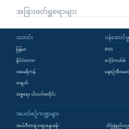
အခြားဖတ်ရှုစရာများ
သတင်း
၀န်ဆောင်မှ
မြန်မာ
RSS
နိုင်ငံတကာ
ပေါ့ဒ်ကတ်စ်
အမေရိကန်
နေ့စဉ်အီးမေ
တရုတ်
အစ္စရေး-ပါလက်စတိုင်း
အပတ်စဉ်ကဏ္ဍများ
အယ်ဒီတာနဲ့ ဆွေးနွေးခန်း
သိပ္ပံနဲ့နည်း