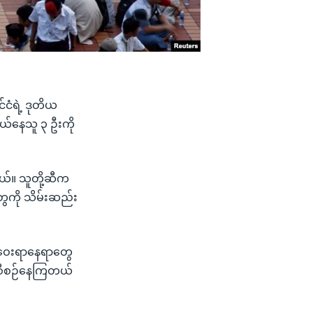
ငံရဲ့ ဒုတိယ
နွယ်နေသူ ၃ ဦးကို
တယ်။ သူတို့ဆီက
ွေကို သိမ်းဆည်း
 စုဝေးရာနေရာတွေ
့ စီစဉ်နေကြတယ်