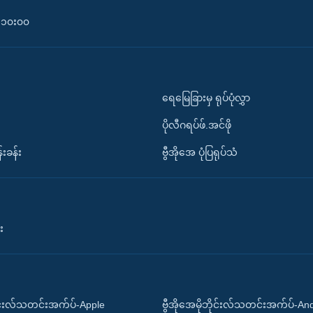
၀-၁၀း၀၀
ရေမြေခြားမှ ရုပ်ပုံလွှာ
ပိုလီဂရပ်ဖ်.အင်ဖို
်းခန်း
ဗွီအိုအေ ပုံပြရုပ်သံ
း
ိုင်းလ်သတင်းအက်ပ်-Apple
ဗွီအိုအေမိုဘိုင်းလ်သတင်းအက်ပ်-An