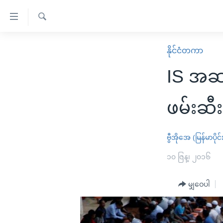
သုံး
ရ
ရှာဖွေ
လွယ်ကူ
မူလစာမျက်နှာ
နိုင်ငံတကာ
ရ
စေ
မြန်မာ
လာ
IS အဆက
သည့်
ဒ်
ကမ္ဘာ့သတင်းများ
Link
ဗွီဒီယို
နိုင်ငံတကာ
ဖမ်းဆီး
များ
သတင်းလွတ်လပ်ခွင့်
အမေရိကန်
ပင်မ
ရပ်ဝန်းတခု လမ်းတခု အလွန်
တရုတ်
ဗွီအိုအေ (မြန်မာပိုင်
အကြောင်းအရာ
အင်္ဂလိပ်စာလေ့လာမယ်
အစ္စရေး-ပါလက်စတိုင်း
၁၀ ဇြန္၊ ၂၀၁၆
သို့
အပတ်စဉ်ကဏ္ဍများ
အမေရိကန်သုံးအီဒီယံ
ကျော်
မျှဝေပါ
ကြည့်
ရေဒီယိုနှင့်ရုပ်သံ အချက်အလက်များ
မကြေးမုံရဲ့ အင်္ဂလိပ်စာ
ရေဒီယို
ရန်
ရေဒီယို/တီဗွီအစီအစဉ်
ရုပ်ရှင်ထဲက အင်္ဂလိပ်စာ
တီဗွီ
ပင်မ