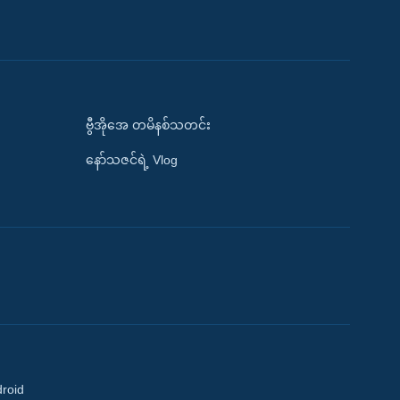
ဗွီအိုအေ တမိနစ်သတင်း
နော်သဇင်ရဲ့ Vlog
droid