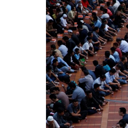
သုတပဒေသာ အင်္ဂလိပ်စာ
အ
ညွန်း
စာမျက်နှာ
သို့
ကျော်
ကြည့်
ရန်
ရှာဖွေ
ရန်
နေရာ
သို့
ကျော်
ရန်