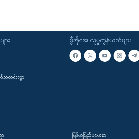
ုများ
ဗွီအိုအေ လူမှုကွန်ယက်များ
းလ်သတင်းလွှာ
ပညာ
မြန်မာပြည်မှပေးစာ