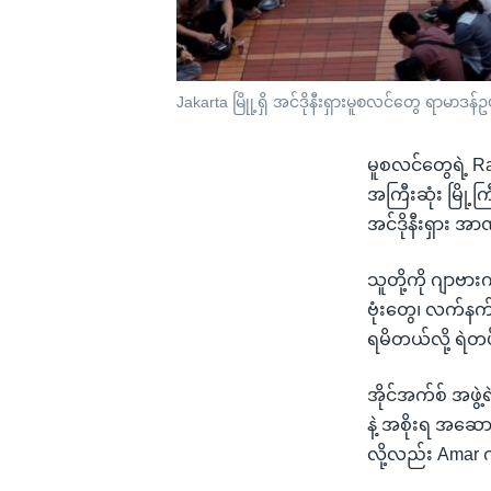
Jakarta မြိုု့ရှိ အင်ဒိုနီးရှားမူစလင်တွေ ရာမာဒ
မူစလင်တွေရဲ့ R
အကြီးဆုံး မြို့က
အင်ဒိုနီးရှား 
သူတို့ကို ဂျာဗာ
ဗုံးတွေ၊ လက်နက
ရမိတယ်လို့ ရဲတပ
အိုင်အက်စ် အဖွဲ
နဲ့ အစိုးရ အဆေ
လို့လည်း Amar