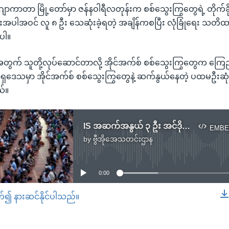
င်ငံ ဂျာကာတာ မြို့တော်မှာ ဇန်နဝါရီလတုန်းက စစ်သွေးကြွတွေရဲ့ တိုက်ခိ
ဦးအပါအဝင် လူ ၈ ဦး သေဆုံးခဲ့ရတဲ့ အချိန်ကစပြီး လုံခြုံရေး သတိထားဖိ
ပါ။
ှုအတွက် သူတို့လုပ်ဆောင်တာလို့ အိုင်အက်စ် စစ်သွေးကြွတွေက ကြေည
ဒေသမှာ အိုင်အက်စ် စစ်သွေးကြွတွေနဲ့ ဆက်နွယ်နေတဲ့ ပထမဦးဆုံး တ
်။
IS အဆက်အနွယ် ၃ ဦး အင်ဒိုနီးရှားမှာ ဖမ်းဆီး
EMBE
by
ဗွီအိုအေသတင်းဌာန
No media source currently available
0:00
တ်၍ နားဆင်နိုင်ပါသည်။
EMBED