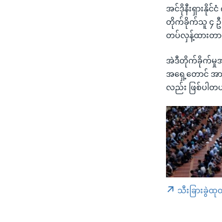
အင်ဒိုနီးရှားနို
တိုက်ခိုက်သူ ၄ 
တပ်လှန့်ထားတာ
အဲဒီတိုက်ခိုက်မ
အရှေ့တောင် အာရှ
လည်း ဖြစ်ပါတယ
သီးခြားခွဲထု