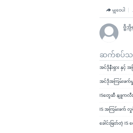
မျှဝေပါ
ဗွီအိ
ဆက်စပ်သတင
အင်ဒိုနီးရှား နှင့်
အင်ဒိုအကြမ်းဖက်မ
ISတွေဆီ နျူကလီး
IS အကြမ်းဖက် လှုပ်ရ
ခေါင်းဖြတ်တဲ့ IS တ