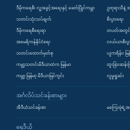
ဒီမိုကရေစီ၊ လူ့အခွင့်အရေးနှင့် ခေတ်ပြိုင်ကမ္ဘာ
ဥတုရာသီနဲ့ 
သတင်းသုံးသပ်ချက်
စီးပွားရေး
ဒီမိုကရေစီရေးရာ
တပတ်အတွင်
အမေရိကန်နိုင်ငံရေး
လယ်ယာစီးပွ
သတင်းထောက်မှတ်စု
ယူကရိန်း၊ မြန
ကမ္ဘာ့သတင်းမီဒီယာထဲက မြန်မာ
ထူးခြားဆန်း
ကမ္ဘာ့ မြန်မာ့ မီဒီယာမြင်ကွင်း
လူမှုရှုခင်း
အင်္ဂလိပ်သင်ခန်းစာများ
အီဒီယံသင်ခန်းစာ
မကြေးမုံရဲ့အင
ရေဒီယို