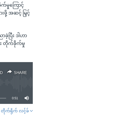
ုက်မှုကြောင့်
ု့ အဆင့် မြှင့်
ာခဲ့ပြီး ဒါဟာ
ိုက်ခိုက်မှု
D
SHARE
0:51
တိုက်ရိုက် လင့်ခ်
SHARE