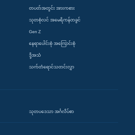
တပတ်အတွင်း အားကစား
သုတစုံလင် အမေရိကန်တခွင်
Gen Z
နေရာပေါင်းစုံ အကြောင်းစုံ
ဒို့အသံ
သက်တံရောင်သတင်းလွှာ
သုတပဒေသာ အင်္ဂလိပ်စာ