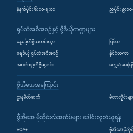
နံနက်ပိုင်း ၆း၀၀-ရး၀၀
ညပိုင်း ၉း၀
ရုပ်သံအစီအစဉ်နှင့် ဗွီဒီယိုကဏ္ဍများ
နေ့စဉ်တီဗွီသတင်းလွှာ
မြန်မာ
ရေဒီယို ရုပ်သံအစီအစဉ်
နိုင်ငံတကာ
အပတ်စဉ်တီဗွီမဂ္ဂဇင်း
တွေ့ဆုံမေးမြန
ဗွီအိုအေအကြောင်း
ဌာနမိတ်ဆက်
မီတာလှိုင်းမျာ
ဗွီအိုအေ မိုဘိုင်းလ်အက်ပ်များ ဒေါင်းလုတ်ယူရန်
Learning English
VOA+
ဗွီအိုအေမိုဘ