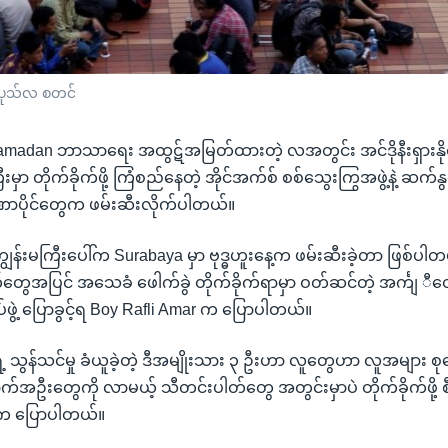
န်ဥပုသ်လ စတင်
amadan ဘာသာရေး အထွဋ်အမြတ်ထားတဲ့ လအတွင်း အင်ဒိုနီးရှားနိုင်
ြီးမှာ တိုက်ခိုက်ဖို့ ကြံစည်နေတဲ့ အိုင်အက်စ် စစ်သွေးကြွအဖွဲ့နဲ့ ဆက်
အာဏာပိုင်တွေက ဖမ်းဆီးလိုက်ပါတယ်။
းကျွန်းမကြီးပေါ်က Surabaya မှာ ဗုဒ္ဓဟူးနေ့က ဖမ်းဆီးခဲ့တာ ဖြစ်ပါ
်တွေအပြင် အသေခံ ဖေါက်ခွဲ တိုက်ခိုက်ရာမှာ ဝတ်ဆင်တဲ့ အင်္ကျ ီတ
်ဖွဲ့ ပြောခွင့်ရ Boy Rafli Amar က ပြောပါတယ်။
့ရဲ့ သွန်သင်မှု ခံယူခဲ့တဲ့ ဒီအမျိုးသား ၃ ဦးဟာ လူတွေဟာ လူအများ
ာက်အဦးတွေကို လာမယ့် သီတင်းပါတ်တွေ အတွင်းမှာပဲ တိုက်ခိုက်ဖို
 က ပြောပါတယ်။