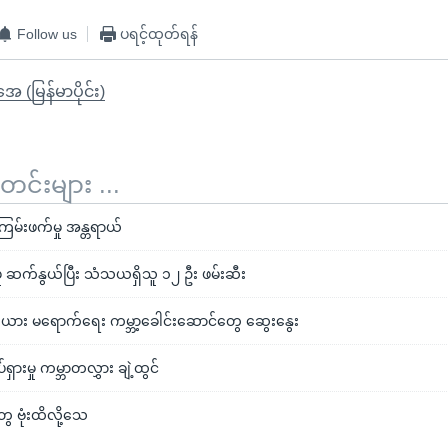
Follow us
ပရင့်ထုတ်ရန်
ုအေ (မြန်မာပိုင်း)
်းများ ...
 အကြမ်းဖက်မှု အန္တရာယ်
ှု ဆက်နွယ်ပြီး သံသယရှိသူ ၁၂ ဦး ဖမ်းဆီး
ယား မရောက်ရေး ကမ္ဘာ့ခေါင်းဆောင်တွေ ဆွေးနွေး
ှားမှု ကမ္ဘာတလွှား ချဲ့ထွင်
ွေ ဗုံးထိလို့သေ