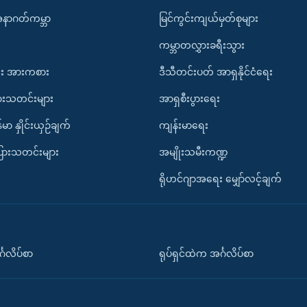
အနာဂတ်ကမ္ဘာ
မြင်ကွင်းကျယ်မှတ်စုများ
ကမ္ဘာတလွှားခရီးသွား
း အားကစား
ဒီသီတင်းပတ် အာရှနိုင်ငံရေး
ားသတင်းများ
အာရှစီးပွားရေး
်မာ နှိုင်းယှဉ်ချက်
ကျန်းမာရေး
ပြားသတင်းများ
အမျိုးသမီးကဏ္ဍ
ရိုဟင်ဂျာအရေး မျှော်လင့်ချက်
်္ဂလိပ်စာ
ရုပ်ရှင်ထဲက အင်္ဂလိပ်စာ