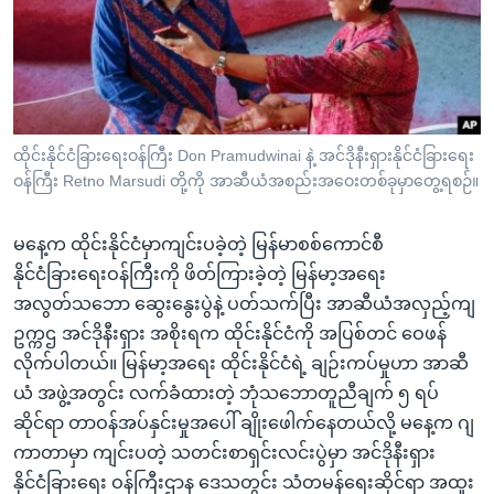
အ
သုတပဒေသာ အင်္ဂလိပ်စာ
ညွန်း
Learning English
စာမျက်နှာ
သို့
ဗွီအိုအေ လူမှုကွန်ယက်များ
ကျော်
ကြည့်
ထိုင်းနိုင်ငံခြားရေးဝန်ကြီး Don Pramudwinai နဲ့ အင်ဒိုနီးရှားနိုင်ငံခြားရေး
ဝန်ကြီး Retno Marsudi တို့ကို အာဆီယံအစည်းအဝေးတစ်ခုမှာတွေ့ရစဉ်။
ရန်
ဘာသာစကားများ
ရှာဖွေ
မနေ့က ထိုင်းနိုင်ငံမှာကျင်းပခဲ့တဲ့ မြန်မာစစ်ကောင်စီ
ရန်
နိုင်ငံခြားရေးဝန်ကြီးကို ဖိတ်ကြားခဲ့တဲ့ မြန်မာ့အရေး
နေရာ
အလွတ်သဘော ဆွေးနွေးပွဲနဲ့ ပတ်သက်ပြီး အာဆီယံအလှည့်ကျ
သို့
ဥက္ကဌ အင်ဒိုနီးရှား အစိုးရက ထိုင်းနိုင်ငံကို အပြစ်တင် ဝေဖန်
ကျော်
လိုက်ပါတယ်။ မြန်မာ့အရေး ထိုင်းနိုင်ငံရဲ့ ချဉ်းကပ်မှုဟာ အာဆီ
ရန်
ယံ အဖွဲ့အတွင်း လက်ခံထားတဲ့ ဘုံသဘောတူညီချက် ၅ ရပ်
ဆိုင်ရာ တာဝန်အပ်နှင်းမှုအပေါ် ချိုးဖေါက်နေတယ်လို့ မနေ့က ဂျ
ကာတာမှာ ကျင်းပတဲ့ သတင်းစာရှင်းလင်းပွဲမှာ အင်ဒိုနီးရှား
နိုင်ငံခြားရေး ဝန်ကြီးဌာန ဒေသတွင်း သံတမန်ရေးဆိုင်ရာ အထူး