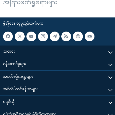
အခြားဖတ်ရှုစရာများ
ဗွီအိုအေ လူမှုကွန်ယက်များ
သတင်း
၀န်ဆောင်မှုများ
အပတ်စဉ်ကဏ္ဍများ
အင်္ဂလိပ်သင်ခန်းစာများ
ရေဒီယို
ရုပ်သံအစီအစဉ်နှင့် ဗွီဒီယိုကဏ္ဍများ