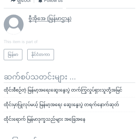
မျှဝေပါ
Follow us
ဗွီအိုအေ (မြန်မာဌာန)
This item is part of
မြန်မာ
နိုင်ငံတကာ
ဆက်စပ်သတင်းများ ...
ထိုင်းစီစဉ်တဲ့ မြန်မာ့အရေးဆွေးနွေးပွဲ တက်ကြွလှုပ်ရှားသူတို့အမြင်
ထိုင်းမှာပြုလုပ်မယ့် မြန်မာ့အရေး ဆွေးနွေးပွဲ တရက်နောက်ဆုတ်
ထိုင်းရောက် မြန်မာဒုက္ခသည်များ အခြေအနေ