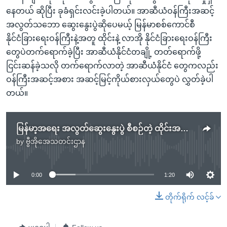
နေတယ် ဆိုပြီး ခုခံရှင်းလင်းခဲ့ပါတယ်။ အာဆီယံဝန်ကြီးအဆင့်
အလွတ်သဘော ဆွေးနွေးပွဲဆိုပေမယ့် မြန်မာစစ်ကောင်စီ
နိုင်ငံခြားရေးဝန်ကြီးနဲ့အတူ ထိုင်းနဲ့ လာအို နိုင်ငံခြားရေးဝန်ကြီး
တွေပဲတက်ရောက်ခဲ့ပြီး အာဆီယံနိုင်ငံတချို့ တတ်ရောက်ဖို့
ငြင်းဆန်ခဲ့သလို တက်ရောက်လာတဲ့ အာဆီယံနိုင်ငံ တွေကလည်း
ဝန်ကြီးအဆင့်အစား အဆင့်မြင့်ကိုယ်စားလှယ်တွေပဲ လွှတ်ခဲ့ပါ
တယ်။
မြန်မာ့အရေး အလွတ်ဆွေးနွေးပွဲ စီစဉ်တဲ့ ထိုင်းအစိုးရကို အင်ဒိုနီးရှားဝေဖန်
by
ဗွီအိုအေသတင်းဌာန
No media source currently available
0:00
1:20
တိုက်ရိုက် လင့်ခ်