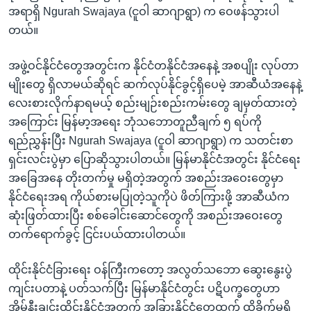
အရာရှိ Ngurah Swajaya (ငူဝါ ဆာဂျာရွာ) က ဝေဖန်သွားပါ
တယ်။
အဖွဲ့ဝင်နိုင်ငံတွေအတွင်းက နိုင်ငံတနိုင်ငံအနေနဲ့ အစပျိုး လုပ်တာ
မျိုးတွေ ရှိလာမယ်ဆိုရင် ဆက်လုပ်နိုင်ခွင့်ရှိပေမဲ့ အာဆီယံအနေနဲ့
လေးစားလိုက်နာရမယ့် စည်းမျဉ်းစည်းကမ်းတွေ ချမှတ်ထားတဲ့
အကြောင်း မြန်မာ့အရေး ဘုံသဘောတူညီချက် ၅ ရပ်ကို
ရည်ညွှန်းပြီး Ngurah Swajaya (ငူဝါ ဆာဂျာရွာ) က သတင်းစာ
ရှင်းလင်းပွဲမှာ ပြောဆိုသွားပါတယ်။ မြန်မာနိုင်ငံအတွင်း နိုင်ငံရေး
အခြေအနေ တိုးတက်မှု မရှိတဲ့အတွက် အစည်းအဝေးတွေမှာ
နိုင်ငံရေးအရ ကိုယ်စားမပြုတဲ့သူကိုပဲ ဖိတ်ကြားဖို့ အာဆီယံက
ဆုံးဖြတ်ထားပြီး စစ်ခေါင်းဆောင်တွေကို အစည်းအဝေးတွေ
တက်ရောက်ခွင့် ငြင်းပယ်ထားပါတယ်။
ထိုင်းနိုင်ငံခြားရေး ဝန်ကြီးကတော့ အလွတ်သဘော ဆွေးနွေးပွဲ
ကျင်းပတာနဲ့ ပတ်သက်ပြီး မြန်မာနိုင်ငံတွင်း ပဋိပက္ခတွေဟာ
အိမ်နီးချင်းထိုင်းနိုင်ငံအတွက် အခြားနိုင်ငံတွေထက် ထိခိုက်မှုရှိ