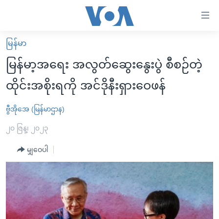
သုံး
ရ
လွယ်ကူ
မြန်မာ
မူလစာမျက်နှာ
စေ
မြန်မာ့အရေး အလွတ်ဆွေးနွေးပွဲ စီစဉ်တဲ့
မြန်မာ
သည့်
ထိုင်းအစိုးရကို အင်ဒိုနီးရှားဝေဖန်
ကမ္ဘာ့သတင်းများ
Link
ဗွီဒီယို
နိုင်ငံတကာ
ဗွီအိုအေ (မြန်မာဌာန)
များ
သတင်းလွတ်လပ်ခွင့်
အမေရိကန်
၂၀ ဇြန္၊ ၂၀၂၃
ပင်မ
ရပ်ဝန်းတခု လမ်းတခု အလွန်
တရုတ်
အကြောင်းအရာ
မျှဝေပါ
သို့
အင်္ဂလိပ်စာလေ့လာမယ်
အစ္စရေး-ပါလက်စတိုင်း
ကျော်
အပတ်စဉ်ကဏ္ဍများ
အမေရိကန်သုံးအီဒီယံ
ကြည့်
ရေဒီယိုနှင့်ရုပ်သံ အချက်အလက်များ
မကြေးမုံရဲ့ အင်္ဂလိပ်စာ
ရေဒီယို
ရန်
ပင်မ
ရေဒီယို/တီဗွီအစီအစဉ်
ရုပ်ရှင်ထဲက အင်္ဂလိပ်စာ
တီဗွီ